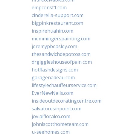
empconst1.com
cinderella-support.com
bigpinkrestaurant.com
inspirehuahin.com
memmingerspainting.com
jeremypbeasley.com
thesandwichdepotcos.com
drgiggleshouseofpain.com
hotflashdesigns.com
garagenadeau.com
lifestylechauffeurservice.com
EverNewNails.com
insideoutdecoratingcentre.com
salvatoresinpoint.com
jovialfloralco.com
johnlscotthometeam.com
u-seehomes.com