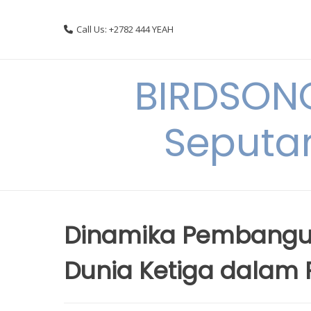
Skip
to
Call Us: +2782 444 YEAH
content
BIRDSON
Seputa
Dinamika Pembangu
Dunia Ketiga dalam