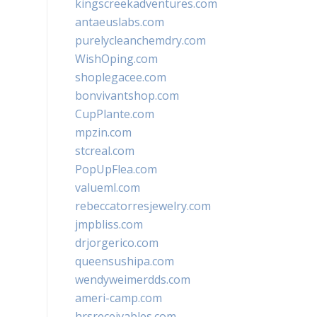
kingscreekadventures.com
antaeuslabs.com
purelycleanchemdry.com
WishOping.com
shoplegacee.com
bonvivantshop.com
CupPlante.com
mpzin.com
stcreal.com
PopUpFlea.com
valueml.com
rebeccatorresjewelry.com
jmpbliss.com
drjorgerico.com
queensushipa.com
wendyweimerdds.com
ameri-camp.com
hrsreceivables.com