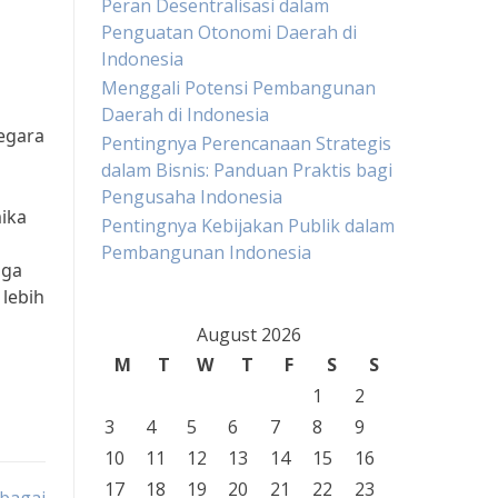
Peran Desentralisasi dalam
Penguatan Otonomi Daerah di
Indonesia
Menggali Potensi Pembangunan
Daerah di Indonesia
egara
Pentingnya Perencanaan Strategis
dalam Bisnis: Panduan Praktis bagi
Pengusaha Indonesia
ika
Pentingnya Kebijakan Publik dalam
Pembangunan Indonesia
oga
lebih
August 2026
M
T
W
T
F
S
S
1
2
3
4
5
6
7
8
9
10
11
12
13
14
15
16
17
18
19
20
21
22
23