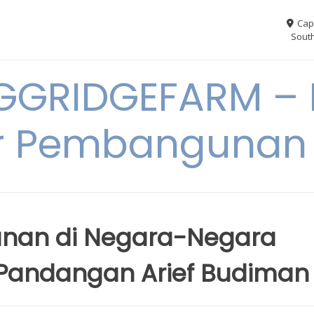
Cap
South
GGRIDGEFARM – I
r Pembangunan
nan di Negara-Negara
 Pandangan Arief Budiman