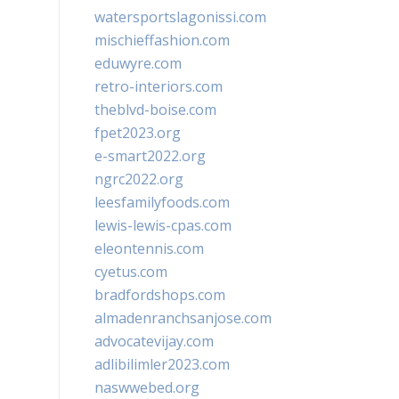
watersportslagonissi.com
mischieffashion.com
eduwyre.com
retro-interiors.com
theblvd-boise.com
fpet2023.org
e-smart2022.org
ngrc2022.org
leesfamilyfoods.com
lewis-lewis-cpas.com
eleontennis.com
cyetus.com
bradfordshops.com
almadenranchsanjose.com
advocatevijay.com
adlibilimler2023.com
naswwebed.org