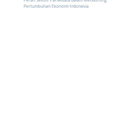
Post
Peran Sektor Pariwisata dalam Mendorong
Pertumbuhan Ekonomi Indonesia
navigation