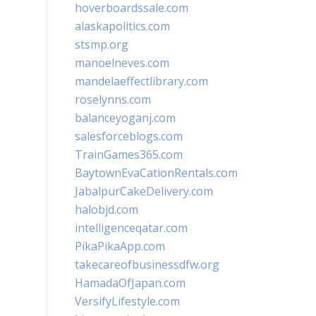
hoverboardssale.com
alaskapolitics.com
stsmp.org
manoelneves.com
mandelaeffectlibrary.com
roselynns.com
balanceyoganj.com
salesforceblogs.com
TrainGames365.com
BaytownEvaCationRentals.com
JabalpurCakeDelivery.com
halobjd.com
intelligenceqatar.com
PikaPikaApp.com
takecareofbusinessdfw.org
HamadaOfJapan.com
VersifyLifestyle.com