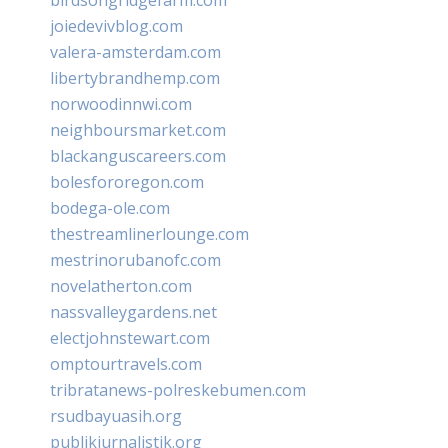
joiedevivblog.com
valera-amsterdam.com
libertybrandhemp.com
norwoodinnwi.com
neighboursmarket.com
blackanguscareers.com
bolesfororegon.com
bodega-ole.com
thestreamlinerlounge.com
mestrinorubanofc.com
novelatherton.com
nassvalleygardens.net
electjohnstewart.com
omptourtravels.com
tribratanews-polreskebumen.com
rsudbayuasih.org
publikjurnalistik.org