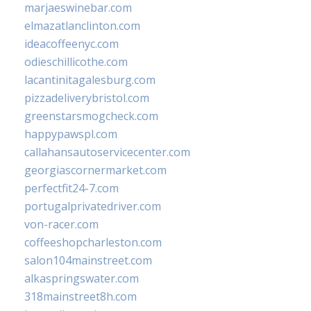
marjaeswinebar.com
elmazatlanclinton.com
ideacoffeenyc.com
odieschillicothe.com
lacantinitagalesburg.com
pizzadeliverybristol.com
greenstarsmogcheck.com
happypawspl.com
callahansautoservicecenter.com
georgiascornermarket.com
perfectfit24-7.com
portugalprivatedriver.com
von-racer.com
coffeeshopcharleston.com
salon104mainstreet.com
alkaspringswater.com
318mainstreet8h.com