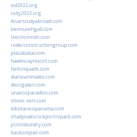
ivd2022.org
csity2022.org
ibsarstudyabroad.com
bennusehgall.com
tsecincinnati.com
roderconstructiongroup.com
plazabatai.com
hawkscayresort.com
hellonquads.com
diarioanimales.com
decogaleri.com
unavozparadios.com
shoes-vert.com
elbotanicopanama.com
shadyoaksrockportrvpark.com
jccoinlaundry.com
kautorepair.com