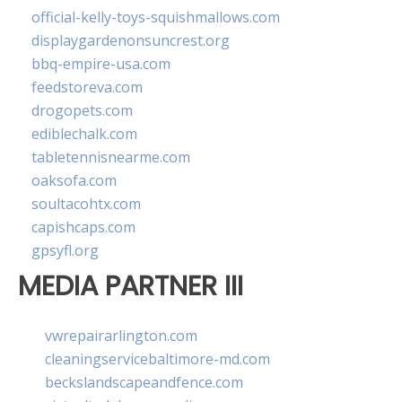
official-kelly-toys-squishmallows.com
displaygardenonsuncrest.org
bbq-empire-usa.com
feedstoreva.com
drogopets.com
ediblechalk.com
tabletennisnearme.com
oaksofa.com
soultacohtx.com
capishcaps.com
gpsyfl.org
MEDIA PARTNER III
vwrepairarlington.com
cleaningservicebaltimore-md.com
beckslandscapeandfence.com