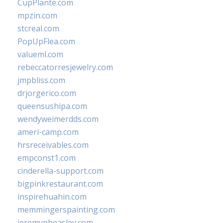
CupPlante.com
mpzin.com
stcreal.com
PopUpFlea.com
valueml.com
rebeccatorresjewelry.com
jmpbliss.com
drjorgerico.com
queensushipa.com
wendyweimerdds.com
ameri-camp.com
hrsreceivables.com
empconst1.com
cinderella-support.com
bigpinkrestaurant.com
inspirehuahin.com
memmingerspainting.com
jeremypbeasley.com