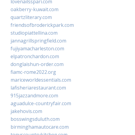
lovenailsspari.com
oakberry-kuwait.com
quartzliterary.com
friendsofbroderickpark.com
studiopiattellina.com
jannagrillspringfield.com
fujiyamacharleston.com
elpatronchardon.com
donglaishun-order.com
fiamc-rome2022.org
mariceworldessentials.com
lafisheriarestaurant.com
915jazzandmore.com
aguadulce-countryfair.com
jakehovis.com
bosswingsduluth.com
birminghamautocare.com
tonyscountrykitchen.com