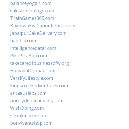
balanceyoganj.com
salesforceblogs.com
TrainGames365.com
BaytownEvaCationRentals.com
JabalpurCakeDelivery.com
halobjd.com
intelligenceqatar.com
PikaPikaApp.com
takecareofbusinessdfw.org
HamadaOfJapan.com
VersifyLifestyle.com
kingscreekadventures.com
antaeuslabs.com
purelycleanchemdry.com
WishOping.com
shoplegacee.com
bonvivantshop.com