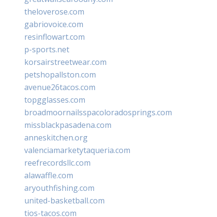
theloverose.com
gabriovoice.com
resinflowart.com
p-sports.net
korsairstreetwear.com
petshopallston.com
avenue26tacos.com
topgglasses.com
broadmoornailsspacoloradosprings.com
missblackpasadena.com
anneskitchen.org
valenciamarketytaqueria.com
reefrecordsllc.com
alawaffle.com
aryouthfishing.com
united-basketball.com
tios-tacos.com