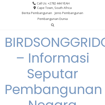
Skip
Call Us: +2782 444 YEAH
to
Cape Town, South Africa
Berita Pembangunan
Jenis Pembangunan
content
Pembangunan Dunia
BIRDSONGGRID
– Informasi
Seputar
Pembangunan