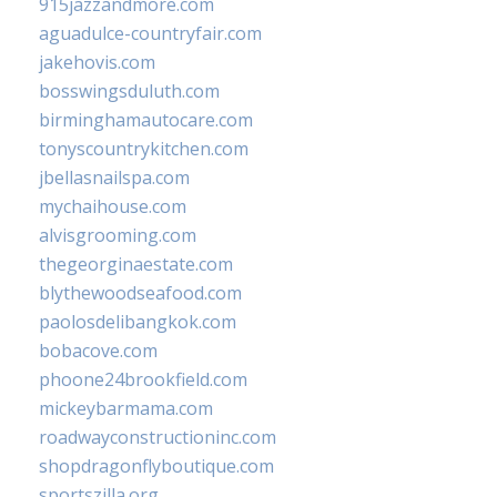
915jazzandmore.com
aguadulce-countryfair.com
jakehovis.com
bosswingsduluth.com
birminghamautocare.com
tonyscountrykitchen.com
jbellasnailspa.com
mychaihouse.com
alvisgrooming.com
thegeorginaestate.com
blythewoodseafood.com
paolosdelibangkok.com
bobacove.com
phoone24brookfield.com
mickeybarmama.com
roadwayconstructioninc.com
shopdragonflyboutique.com
sportszilla.org