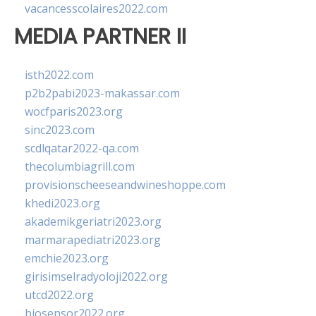
vacancesscolaires2022.com
MEDIA PARTNER II
isth2022.com
p2b2pabi2023-makassar.com
wocfparis2023.org
sinc2023.com
scdlqatar2022-qa.com
thecolumbiagrill.com
provisionscheeseandwineshoppe.com
khedi2023.org
akademikgeriatri2023.org
marmarapediatri2023.org
emchie2023.org
girisimselradyoloji2022.org
utcd2022.org
biosensor2022.org