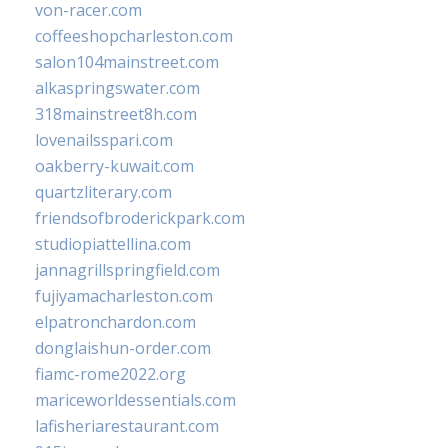
von-racer.com
coffeeshopcharleston.com
salon104mainstreet.com
alkaspringswater.com
318mainstreet8h.com
lovenailsspari.com
oakberry-kuwait.com
quartzliterary.com
friendsofbroderickpark.com
studiopiattellina.com
jannagrillspringfield.com
fujiyamacharleston.com
elpatronchardon.com
donglaishun-order.com
fiamc-rome2022.org
mariceworldessentials.com
lafisheriarestaurant.com