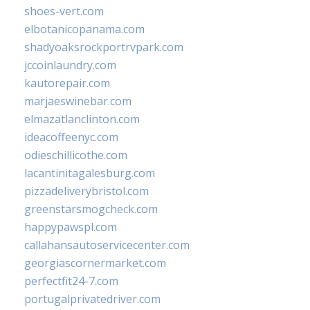
shoes-vert.com
elbotanicopanama.com
shadyoaksrockportrvpark.com
jccoinlaundry.com
kautorepair.com
marjaeswinebar.com
elmazatlanclinton.com
ideacoffeenyc.com
odieschillicothe.com
lacantinitagalesburg.com
pizzadeliverybristol.com
greenstarsmogcheck.com
happypawspl.com
callahansautoservicecenter.com
georgiascornermarket.com
perfectfit24-7.com
portugalprivatedriver.com