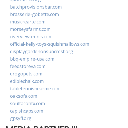
batchprovisionsbar.com
brasserie-gobette.com
musicrearte.com
morseysfarms.com
riverviewtennis.com
official-kelly-toys-squishmallows.com
displaygardenonsuncrest.org
bbq-empire-usa.com
feedstoreva.com
drogopets.com
ediblechalk.com
tabletennisnearme.com
oaksofa.com
soultacohtx.com
capishcaps.com
gpsyfl.org