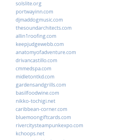
solslite.org
portwayinn.com
djmaddogmusic.com
thesoundarchitects.com
allin1roofing.com
keepjudgewebb.com
anatomyofadventure.com
drivancastillo.com
cmmedspa.com
midletontkd.com
gardensandgrills.com
basilfoodwine.com
nikko-tochigi.net
caribbean-corner.com
bluemoongiftcards.com
rivercitysteampunkexpo.com
kchoops.net