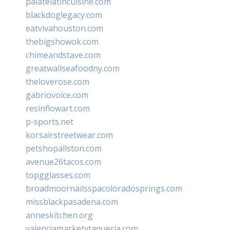
palatelatincuisine.com
blackdoglegacy.com
eatvivahouston.com
thebigshowok.com
chimeandstave.com
greatwallseafoodny.com
theloverose.com
gabriovoice.com
resinflowart.com
p-sports.net
korsairstreetwear.com
petshopallston.com
avenue26tacos.com
topgglasses.com
broadmoornailsspacoloradosprings.com
missblackpasadena.com
anneskitchen.org
valenciamarketytaqueria.com