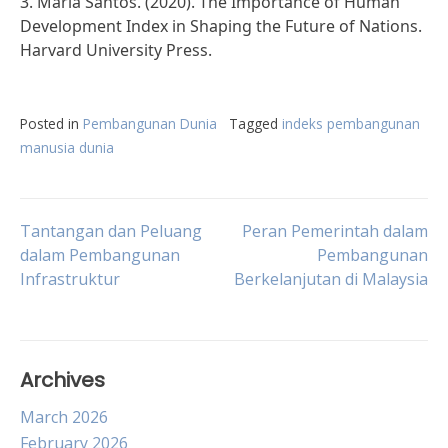
3. Maria Santos. (2020). The Importance of Human
Development Index in Shaping the Future of Nations.
Harvard University Press.
Posted in
Pembangunan Dunia
Tagged
indeks pembangunan
manusia dunia
Post
Tantangan dan Peluang
Peran Pemerintah dalam
dalam Pembangunan
Pembangunan
Infrastruktur
Berkelanjutan di Malaysia
navigation
Archives
March 2026
February 2026