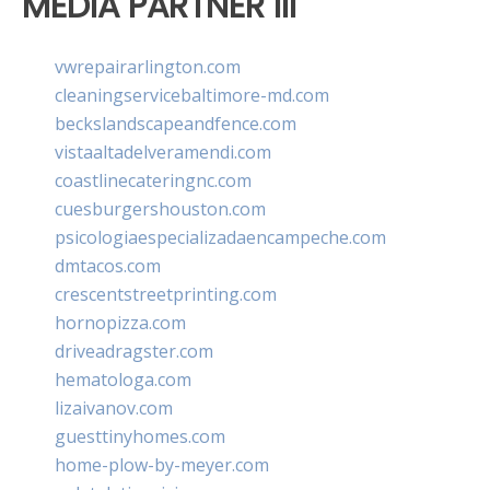
MEDIA PARTNER III
vwrepairarlington.com
cleaningservicebaltimore-md.com
beckslandscapeandfence.com
vistaaltadelveramendi.com
coastlinecateringnc.com
cuesburgershouston.com
psicologiaespecializadaencampeche.com
dmtacos.com
crescentstreetprinting.com
hornopizza.com
driveadragster.com
hematologa.com
lizaivanov.com
guesttinyhomes.com
home-plow-by-meyer.com