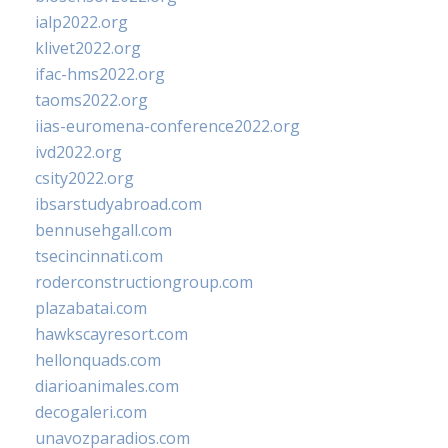
ialp2022.org
klivet2022.org
ifac-hms2022.org
taoms2022.org
iias-euromena-conference2022.org
ivd2022.org
csity2022.org
ibsarstudyabroad.com
bennusehgall.com
tsecincinnati.com
roderconstructiongroup.com
plazabatai.com
hawkscayresort.com
hellonquads.com
diarioanimales.com
decogaleri.com
unavozparadios.com