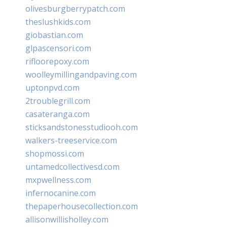
olivesburgberrypatch.com
theslushkids.com
giobastian.com
glpascensori.com
rifloorepoxy.com
woolleymillingandpaving.com
uptonpvd.com
2troublegrill.com
casateranga.com
sticksandstonesstudiooh.com
walkers-treeservice.com
shopmossi.com
untamedcollectivesd.com
mxpwellness.com
infernocanine.com
thepaperhousecollection.com
allisonwillisholley.com