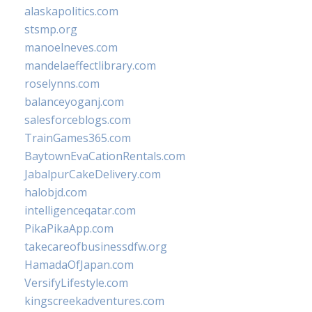
alaskapolitics.com
stsmp.org
manoelneves.com
mandelaeffectlibrary.com
roselynns.com
balanceyoganj.com
salesforceblogs.com
TrainGames365.com
BaytownEvaCationRentals.com
JabalpurCakeDelivery.com
halobjd.com
intelligenceqatar.com
PikaPikaApp.com
takecareofbusinessdfw.org
HamadaOfJapan.com
VersifyLifestyle.com
kingscreekadventures.com