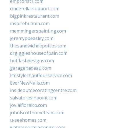
empconst1.com
cinderella-support.com
bigpinkrestaurant.com
inspirehuahin.com
memmingerspainting.com
jeremypbeasley.com
thesandwichdepotcos.com
drgiggleshouseofpain.com
hotflashdesigns.com
garagenadeau.com
lifestylechauffeurservice.com
EverNewNails.com
insideoutdecoratingcentre.com
salvatoresinpoint.com
jovialfloralco.com
johnlscotthometeam.com
u-seehomes.com
watersportslagonissi.com