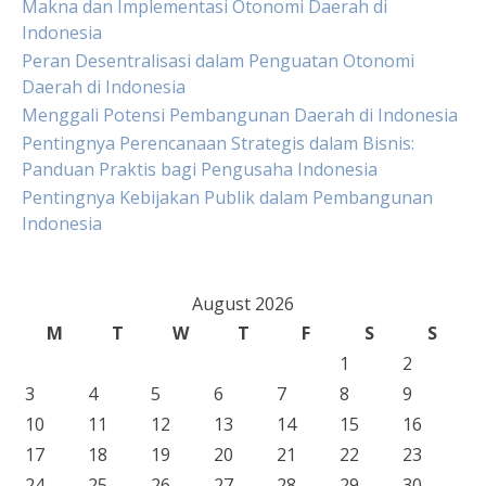
Makna dan Implementasi Otonomi Daerah di
Indonesia
Peran Desentralisasi dalam Penguatan Otonomi
Daerah di Indonesia
Menggali Potensi Pembangunan Daerah di Indonesia
Pentingnya Perencanaan Strategis dalam Bisnis:
Panduan Praktis bagi Pengusaha Indonesia
Pentingnya Kebijakan Publik dalam Pembangunan
Indonesia
August 2026
M
T
W
T
F
S
S
1
2
3
4
5
6
7
8
9
10
11
12
13
14
15
16
17
18
19
20
21
22
23
24
25
26
27
28
29
30