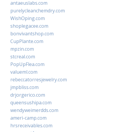
antaeuslabs.com
purelycleanchemdry.com
WishOping.com
shoplegacee.com
bonvivantshop.com
CupPlante.com
mpzin.com
stcreal.com
PopUpFlea.com
valueml.com
rebeccatorresjewelry.com
jmpbliss.com
drjorgerico.com
queensushipa.com
wendyweimerdds.com
ameri-camp.com
hrsreceivables.com