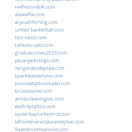
reefrecordsllc.com
alawaffle.com
aryouthfishing.com
united-basketball.com
tios-tacos.com
cafecito-satx.com
graduacionviu2023.com
pecanjackstogo.com
zengardendayspa.com
sparklejewelryinc.com
ironcladtattoostudio.com
bruinshome.com
annascleaningsvc.com
wolfcitytattoo.com
oysterbayturkeytrot.com
lafronterarestauranteybar.com
lilyandrosetearoom.com