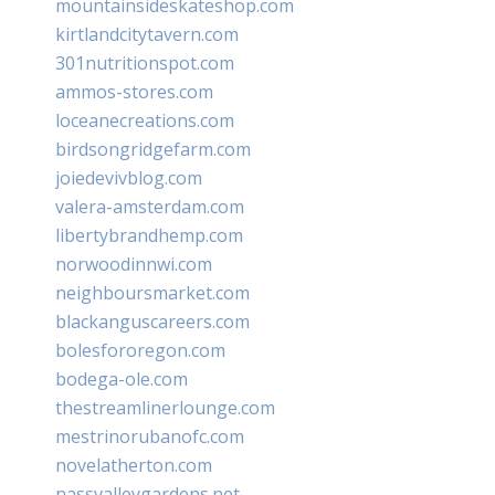
mountainsideskateshop.com
kirtlandcitytavern.com
301nutritionspot.com
ammos-stores.com
loceanecreations.com
birdsongridgefarm.com
joiedevivblog.com
valera-amsterdam.com
libertybrandhemp.com
norwoodinnwi.com
neighboursmarket.com
blackanguscareers.com
bolesfororegon.com
bodega-ole.com
thestreamlinerlounge.com
mestrinorubanofc.com
novelatherton.com
nassvalleygardens.net