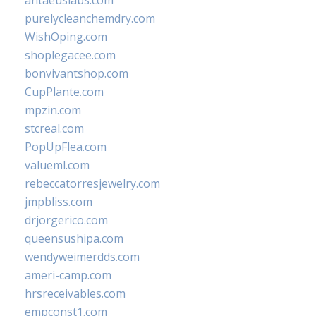
antaeuslabs.com
purelycleanchemdry.com
WishOping.com
shoplegacee.com
bonvivantshop.com
CupPlante.com
mpzin.com
stcreal.com
PopUpFlea.com
valueml.com
rebeccatorresjewelry.com
jmpbliss.com
drjorgerico.com
queensushipa.com
wendyweimerdds.com
ameri-camp.com
hrsreceivables.com
empconst1.com