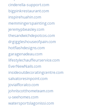
cinderella-support.com
bigpinkrestaurant.com
inspirehuahin.com
memmingerspainting.com
jeremypbeasley.com
thesandwichdepotcos.com
drgiggleshouseofpain.com
hotflashdesigns.com
garagenadeau.com
lifestylechauffeurservice.com
EverNewNails.com
insideoutdecoratingcentre.com
salvatoresinpoint.com
jovialfloralco.com
johnlscotthometeam.com
u-seehomes.com
watersportslagonissi.com