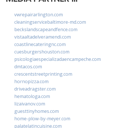
vwrepairarlington.com
cleaningservicebaltimore-md.com
beckslandscapeandfence.com
vistaaltadelveramendi.com
coastlinecateringnc.com
cuesburgershouston.com
psicologiaespecializadaencampeche.com
dmtacos.com
crescentstreetprinting.com
hornopizza.com
driveadragster.com
hematologa.com
lizaivanov.com
guesttinyhomes.com
home-plow-by-meyer.com
palatelatincuisine.com