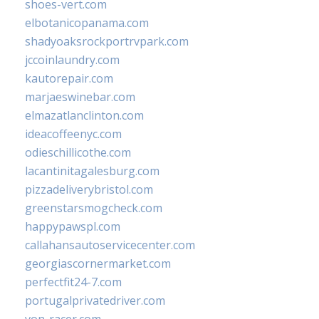
shoes-vert.com
elbotanicopanama.com
shadyoaksrockportrvpark.com
jccoinlaundry.com
kautorepair.com
marjaeswinebar.com
elmazatlanclinton.com
ideacoffeenyc.com
odieschillicothe.com
lacantinitagalesburg.com
pizzadeliverybristol.com
greenstarsmogcheck.com
happypawspl.com
callahansautoservicecenter.com
georgiascornermarket.com
perfectfit24-7.com
portugalprivatedriver.com