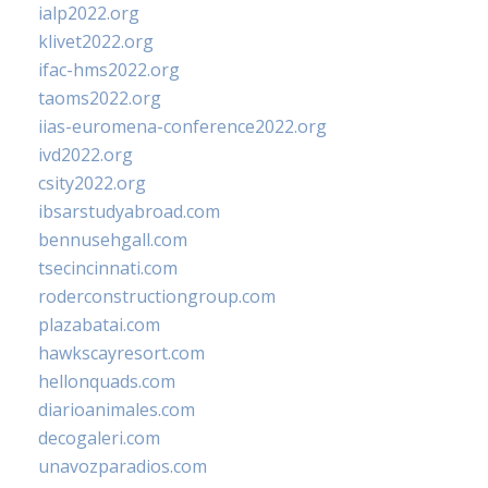
ialp2022.org
klivet2022.org
ifac-hms2022.org
taoms2022.org
iias-euromena-conference2022.org
ivd2022.org
csity2022.org
ibsarstudyabroad.com
bennusehgall.com
tsecincinnati.com
roderconstructiongroup.com
plazabatai.com
hawkscayresort.com
hellonquads.com
diarioanimales.com
decogaleri.com
unavozparadios.com