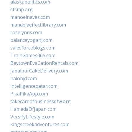
alaskapolitics.com
stsmp.org
manoelneves.com
mandelaeffectlibrary.com
roselynns.com
balanceyoganj.com
salesforceblogs.com
TrainGames365.com
BaytownEvaCationRentals.com
JabalpurCakeDelivery.com
halobjd.com
intelligenceqatar.com
PikaPikaApp.com
takecareofbusinessdfw.org
HamadaOfJapan.com
VersifyLifestyle.com
kingscreekadventures.com