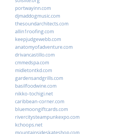
solslite.org
portwayinn.com
djmaddogmusic.com
thesoundarchitects.com
allin1roofing.com
keepjudgewebb.com
anatomyofadventure.com
drivancastillo.com
cmmedspa.com
midletontkd.com
gardensandgrills.com
basilfoodwine.com
nikko-tochigi.net
caribbean-corner.com
bluemoongiftcards.com
rivercitysteampunkexpo.com
kchoops.net
mountainsideskateshop.com