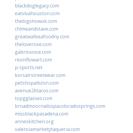
blackdoglegacy.com
eatvivahouston.com
thebigshowok.com
chimeandstave.com
greatwallseafoodny.com
theloverose.com
gabriovoice.com
resinflowart.com
p-sports.net
korsairstreetwear.com
petshopallston.com
avenue26tacos.com
topgglasses.com
broadmoornailsspacoloradosprings.com
missblackpasadena.com
anneskitchen.org
valenciamarketytaqueria.com