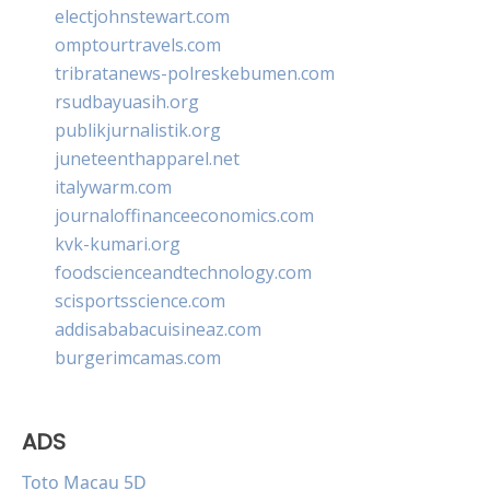
electjohnstewart.com
omptourtravels.com
tribratanews-polreskebumen.com
rsudbayuasih.org
publikjurnalistik.org
juneteenthapparel.net
italywarm.com
journaloffinanceeconomics.com
kvk-kumari.org
foodscienceandtechnology.com
scisportsscience.com
addisababacuisineaz.com
burgerimcamas.com
ADS
Toto Macau 5D