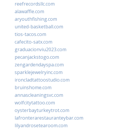
reefrecordsllc.com
alawaffle.com
aryouthfishing.com
united-basketball.com
tios-tacos.com
cafecito-satx.com
graduacionviu2023.com
pecanjackstogo.com
zengardendayspa.com
sparklejewelryinc.com
ironcladtattoostudio.com
bruinshome.com
annascleaningsvc.com
wolfcitytattoo.com
oysterbayturkeytrot.com
lafronterarestauranteybar.com
lilyandrosetearoom.com