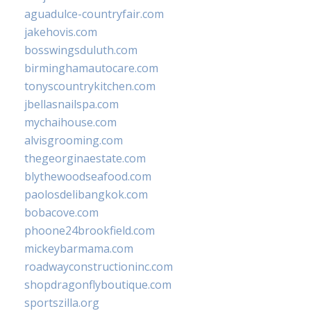
aguadulce-countryfair.com
jakehovis.com
bosswingsduluth.com
birminghamautocare.com
tonyscountrykitchen.com
jbellasnailspa.com
mychaihouse.com
alvisgrooming.com
thegeorginaestate.com
blythewoodseafood.com
paolosdelibangkok.com
bobacove.com
phoone24brookfield.com
mickeybarmama.com
roadwayconstructioninc.com
shopdragonflyboutique.com
sportszilla.org