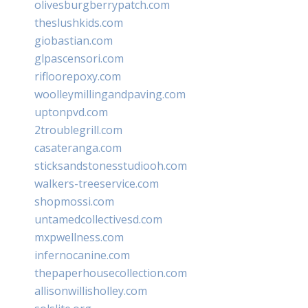
olivesburgberrypatch.com
theslushkids.com
giobastian.com
glpascensori.com
rifloorepoxy.com
woolleymillingandpaving.com
uptonpvd.com
2troublegrill.com
casateranga.com
sticksandstonesstudiooh.com
walkers-treeservice.com
shopmossi.com
untamedcollectivesd.com
mxpwellness.com
infernocanine.com
thepaperhousecollection.com
allisonwillisholley.com