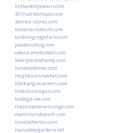
kirtlandcitytavern.com
301nutritionspot.com
ammos-stores.com
loceanecreations.com
birdsongridgefarm.com
joiedevivblog.com
valera-amsterdam.com
libertybrandhemp.com
norwoodinnwi.com
neighboursmarket.com
blackanguscareers.com
bolesfororegon.com
bodega-ole.com
thestreamlinerlounge.com
mestrinorubanofc.com
novelatherton.com
nassvalleygardens.net