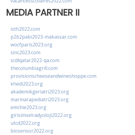
vacancesscolaires2022.com
MEDIA PARTNER II
isth2022.com
p2b2pabi2023-makassar.com
wocfparis2023.org
sinc2023.com
scdlqatar2022-qa.com
thecolumbiagrill.com
provisionscheeseandwineshoppe.com
khedi2023.org
akademikgeriatri2023.org
marmarapediatri2023.org
emchie2023.org
girisimselradyoloji2022.org
utcd2022.org
biosensor2022.org