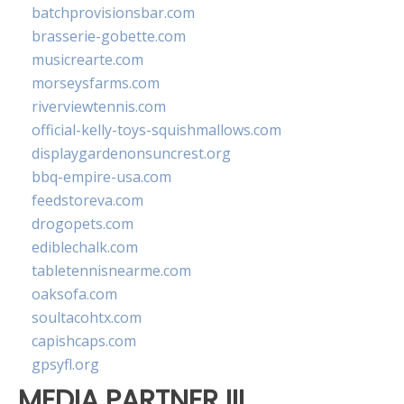
batchprovisionsbar.com
brasserie-gobette.com
musicrearte.com
morseysfarms.com
riverviewtennis.com
official-kelly-toys-squishmallows.com
displaygardenonsuncrest.org
bbq-empire-usa.com
feedstoreva.com
drogopets.com
ediblechalk.com
tabletennisnearme.com
oaksofa.com
soultacohtx.com
capishcaps.com
gpsyfl.org
MEDIA PARTNER III