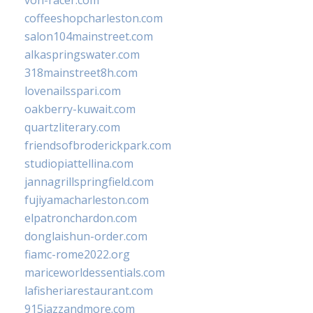
von-racer.com
coffeeshopcharleston.com
salon104mainstreet.com
alkaspringswater.com
318mainstreet8h.com
lovenailsspari.com
oakberry-kuwait.com
quartzliterary.com
friendsofbroderickpark.com
studiopiattellina.com
jannagrillspringfield.com
fujiyamacharleston.com
elpatronchardon.com
donglaishun-order.com
fiamc-rome2022.org
mariceworldessentials.com
lafisheriarestaurant.com
915jazzandmore.com