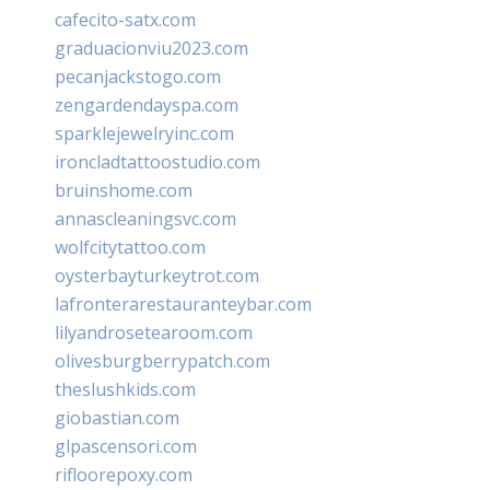
cafecito-satx.com
graduacionviu2023.com
pecanjackstogo.com
zengardendayspa.com
sparklejewelryinc.com
ironcladtattoostudio.com
bruinshome.com
annascleaningsvc.com
wolfcitytattoo.com
oysterbayturkeytrot.com
lafronterarestauranteybar.com
lilyandrosetearoom.com
olivesburgberrypatch.com
theslushkids.com
giobastian.com
glpascensori.com
rifloorepoxy.com