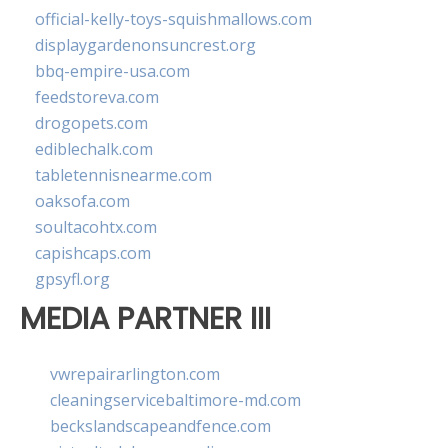
official-kelly-toys-squishmallows.com
displaygardenonsuncrest.org
bbq-empire-usa.com
feedstoreva.com
drogopets.com
ediblechalk.com
tabletennisnearme.com
oaksofa.com
soultacohtx.com
capishcaps.com
gpsyfl.org
MEDIA PARTNER III
vwrepairarlington.com
cleaningservicebaltimore-md.com
beckslandscapeandfence.com