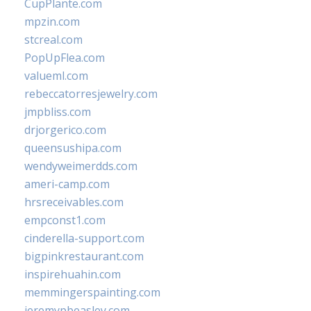
CupPlante.com
mpzin.com
stcreal.com
PopUpFlea.com
valueml.com
rebeccatorresjewelry.com
jmpbliss.com
drjorgerico.com
queensushipa.com
wendyweimerdds.com
ameri-camp.com
hrsreceivables.com
empconst1.com
cinderella-support.com
bigpinkrestaurant.com
inspirehuahin.com
memmingerspainting.com
jeremypbeasley.com