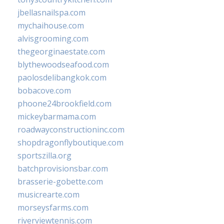
jbellasnailspa.com
mychaihouse.com
alvisgrooming.com
thegeorginaestate.com
blythewoodseafood.com
paolosdelibangkok.com
bobacove.com
phoone24brookfield.com
mickeybarmama.com
roadwayconstructioninc.com
shopdragonflyboutique.com
sportszilla.org
batchprovisionsbar.com
brasserie-gobette.com
musicrearte.com
morseysfarms.com
riverviewtennis.com