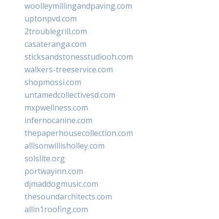
woolleymillingandpaving.com
uptonpvd.com
2troublegrill.com
casateranga.com
sticksandstonesstudiooh.com
walkers-treeservice.com
shopmossi.com
untamedcollectivesd.com
mxpwellness.com
infernocanine.com
thepaperhousecollection.com
allisonwillisholley.com
solslite.org
portwayinn.com
djmaddogmusic.com
thesoundarchitects.com
allin1roofing.com