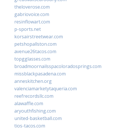
theloverose.com
gabriovoice.com
resinflowart.com
p-sports.net
korsairstreetwear.com
petshopallston.com
avenue26tacos.com
topgglasses.com
broadmoornailsspacoloradosprings.com
missblackpasadena.com
anneskitchen.org
valenciamarketytaqueria.com
reefrecordsllc.com
alawaffle.com
aryouthfishing.com
united-basketball.com
tios-tacos.com