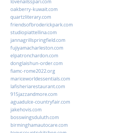
lovenailsspari.com
oakberry-kuwait.com
quartzliterary.com
friendsofbroderickpark.com
studiopiattellina.com
jannagrillspringfield.com
fujiyamacharleston.com
elpatronchardon.com
donglaishun-order.com
fiamc-rome2022.org
mariceworldessentials.com
lafisheriarestaurant.com
915jazzandmore.com
aguadulce-countryfair.com
jakehovis.com
bosswingsduluth.com
birminghamautocare.com
tonyscountrykitchen.com