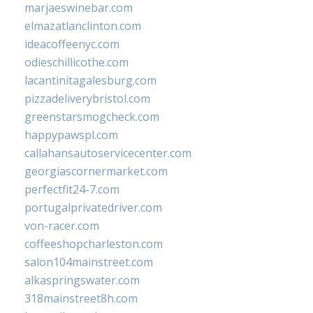
marjaeswinebar.com
elmazatlanclinton.com
ideacoffeenyc.com
odieschillicothe.com
lacantinitagalesburg.com
pizzadeliverybristol.com
greenstarsmogcheck.com
happypawspl.com
callahansautoservicecenter.com
georgiascornermarket.com
perfectfit24-7.com
portugalprivatedriver.com
von-racer.com
coffeeshopcharleston.com
salon104mainstreet.com
alkaspringswater.com
318mainstreet8h.com