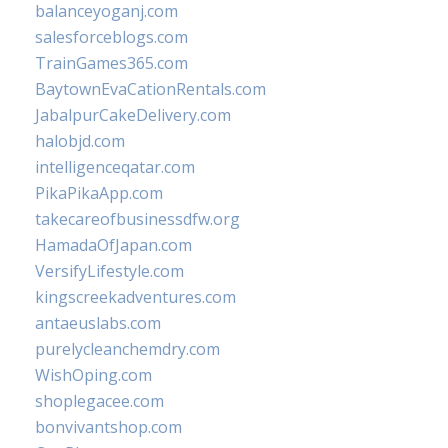
balanceyoganj.com
salesforceblogs.com
TrainGames365.com
BaytownEvaCationRentals.com
JabalpurCakeDelivery.com
halobjd.com
intelligenceqatar.com
PikaPikaApp.com
takecareofbusinessdfw.org
HamadaOfJapan.com
VersifyLifestyle.com
kingscreekadventures.com
antaeuslabs.com
purelycleanchemdry.com
WishOping.com
shoplegacee.com
bonvivantshop.com