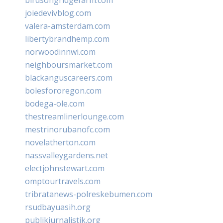
joiedevivblog.com
valera-amsterdam.com
libertybrandhemp.com
norwoodinnwi.com
neighboursmarket.com
blackanguscareers.com
bolesfororegon.com
bodega-ole.com
thestreamlinerlounge.com
mestrinorubanofc.com
novelatherton.com
nassvalleygardens.net
electjohnstewart.com
omptourtravels.com
tribratanews-polreskebumen.com
rsudbayuasih.org
publikjurnalistik.org