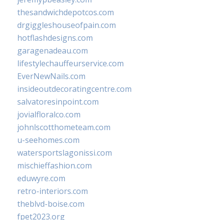
thesandwichdepotcos.com
drgiggleshouseofpain.com
hotflashdesigns.com
garagenadeau.com
lifestylechauffeurservice.com
EverNewNails.com
insideoutdecoratingcentre.com
salvatoresinpoint.com
jovialfloralco.com
johnlscotthometeam.com
u-seehomes.com
watersportslagonissi.com
mischieffashion.com
eduwyre.com
retro-interiors.com
theblvd-boise.com
fpet2023.org