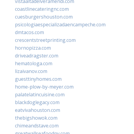
vistaaltadelveramendi.com
coastlinecateringnc.com
cuesburgershouston.com
psicologiaespecializadaencampeche.com
dmtacos.com
crescentstreetprinting.com
hornopizza.com
driveadragster.com
hematologa.com
lizaivanov.com
guesttinyhomes.com
home-plow-by-meyer.com
palatelatincuisine.com
blackdoglegacy.com
eatvivahouston.com
thebigshowok.com
chimeandstave.com
greatwallseafoodny.com