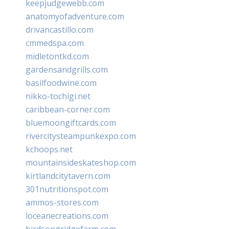
keepjudgewebb.com
anatomyofadventure.com
drivancastillo.com
cmmedspa.com
midletontkd.com
gardensandgrills.com
basilfoodwine.com
nikko-tochigi.net
caribbean-corner.com
bluemoongiftcards.com
rivercitysteampunkexpo.com
kchoops.net
mountainsideskateshop.com
kirtlandcitytavern.com
301nutritionspot.com
ammos-stores.com
loceanecreations.com
birdsongridgefarm.com