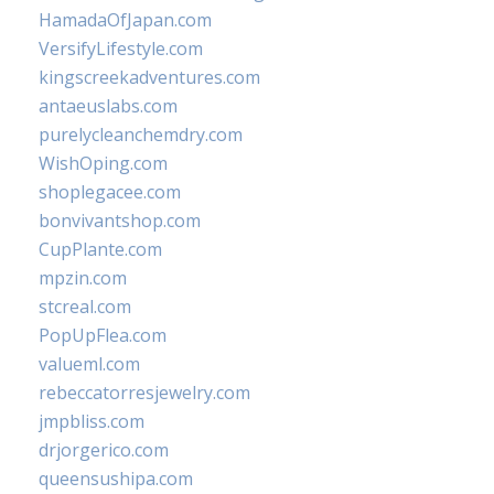
HamadaOfJapan.com
VersifyLifestyle.com
kingscreekadventures.com
antaeuslabs.com
purelycleanchemdry.com
WishOping.com
shoplegacee.com
bonvivantshop.com
CupPlante.com
mpzin.com
stcreal.com
PopUpFlea.com
valueml.com
rebeccatorresjewelry.com
jmpbliss.com
drjorgerico.com
queensushipa.com