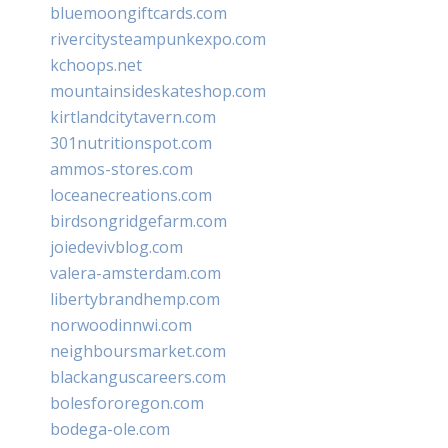
bluemoongiftcards.com
rivercitysteampunkexpo.com
kchoops.net
mountainsideskateshop.com
kirtlandcitytavern.com
301nutritionspot.com
ammos-stores.com
loceanecreations.com
birdsongridgefarm.com
joiedevivblog.com
valera-amsterdam.com
libertybrandhemp.com
norwoodinnwi.com
neighboursmarket.com
blackanguscareers.com
bolesfororegon.com
bodega-ole.com