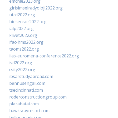
emchie2023.org
girisimselradyoloji2022.org
utcd2022.org
biosensor2022.org
ialp2022.org
klivet2022.org
ifac-hms2022.org
taoms2022.org
iias-euromena-conference2022.org
ivd2022.org
csity2022.org
ibsarstudyabroad.com
bennusehgall.com
tsecincinnati.com
roderconstructiongroup.com
plazabatai.com
hawkscayresort.com
hellonquads.com