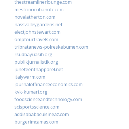
thestreamlinerlounge.com
mestrinorubanofc.com
novelatherton.com
nassvalleygardens.net
electjohnstewart.com
omptourtravels.com
tribratanews-polreskebumen.com
rsudbayuasih.org
publikjurnalistik.org
juneteenthapparel.net
italywarm.com
journaloffinanceeconomics.com
kvk-kumari.org
foodscienceandtechnology.com
scisportsscience.com
addisababacuisineaz.com
burgerimcamas.com