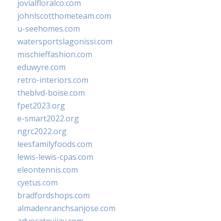
jovialfloralco.com
johnlscotthometeam.com
u-seehomes.com
watersportslagonissi.com
mischieffashion.com
eduwyre.com
retro-interiors.com
theblvd-boise.com
fpet2023.org
e-smart2022.org
ngrc2022.org
leesfamilyfoods.com
lewis-lewis-cpas.com
eleontennis.com
cyetus.com
bradfordshops.com
almadenranchsanjose.com