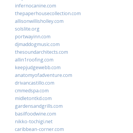
infernocanine.com
thepaperhousecollection.com
allisonwillisholley.com
solslite.org
portwayinn.com
djmaddogmusic.com
thesoundarchitects.com
allin1roofing.com
keepjudgewebb.com
anatomyofadventure.com
drivancastillo.com
cmmedspa.com
midletontkd.com
gardensandgrills.com
basilfoodwine.com
nikko-tochigi.net
caribbean-corner.com