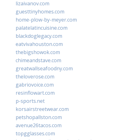
lizaivanov.com
guesttinyhomes.com
home-plow-by-meyer.com
palatelatincuisine.com
blackdoglegacy.com
eatvivahouston.com
thebigshowok.com
chimeandstave.com
greatwallseafoodny.com
theloverose.com
gabriovoice.com
resinflowart.com
p-sports.net
korsairstreetwear.com
petshopallston.com
avenue26tacos.com
topgglasses.com