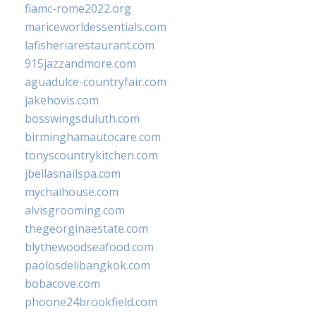
fiamc-rome2022.org
mariceworldessentials.com
lafisheriarestaurant.com
915jazzandmore.com
aguadulce-countryfair.com
jakehovis.com
bosswingsduluth.com
birminghamautocare.com
tonyscountrykitchen.com
jbellasnailspa.com
mychaihouse.com
alvisgrooming.com
thegeorginaestate.com
blythewoodseafood.com
paolosdelibangkok.com
bobacove.com
phoone24brookfield.com