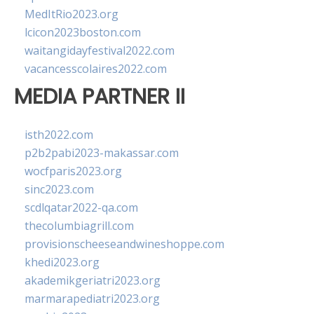
MedItRio2023.org
lcicon2023boston.com
waitangidayfestival2022.com
vacancesscolaires2022.com
MEDIA PARTNER II
isth2022.com
p2b2pabi2023-makassar.com
wocfparis2023.org
sinc2023.com
scdlqatar2022-qa.com
thecolumbiagrill.com
provisionscheeseandwineshoppe.com
khedi2023.org
akademikgeriatri2023.org
marmarapediatri2023.org