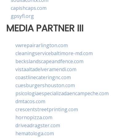
soultacohtx.com
capishcaps.com
gpsyfl.org
MEDIA PARTNER III
vwrepairarlington.com
cleaningservicebaltimore-md.com
beckslandscapeandfence.com
vistaaltadelveramendi.com
coastlinecateringnc.com
cuesburgershouston.com
psicologiaespecializadaencampeche.com
dmtacos.com
crescentstreetprinting.com
hornopizza.com
driveadragster.com
hematologa.com