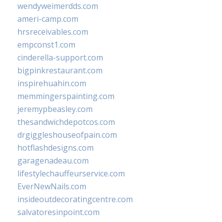
wendyweimerdds.com
ameri-camp.com
hrsreceivables.com
empconst1.com
cinderella-support.com
bigpinkrestaurant.com
inspirehuahin.com
memmingerspainting.com
jeremypbeasley.com
thesandwichdepotcos.com
drgiggleshouseofpain.com
hotflashdesigns.com
garagenadeau.com
lifestylechauffeurservice.com
EverNewNails.com
insideoutdecoratingcentre.com
salvatoresinpoint.com