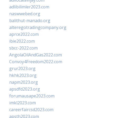
advocatevijay.com
adlibilimler2023.com
naswwebed.org
balithut-manado.org
alteregotradingcompany.org
aprce2022.com
ibie2022.com
sbcc-2022.com
AngolaOilAndGas2022.com
Convoy4Freedom2022.com
grur2023.org
hkhk2023.org
napm2023.org
apsdfd2023.org
forumausape2023.com
imkl2023.com
careerfaircsd2023.com
apsth2023.com