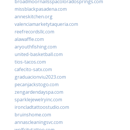
broadmoornailsspacoloradosprings.com
missblackpasadena.com
anneskitchen.org
valenciamarketytaqueria.com
reefrecordsllc.com
alawaffle.com
aryouthfishing.com
united-basketball.com
tios-tacos.com
cafecito-satx.com
graduacionviu2023.com
pecanjackstogo.com
zengardendayspa.com
sparklejewelryinc.com
ironcladtattoostudio.com
bruinshome.com
annascleaningsvc.com
wolfcitytattoo.com