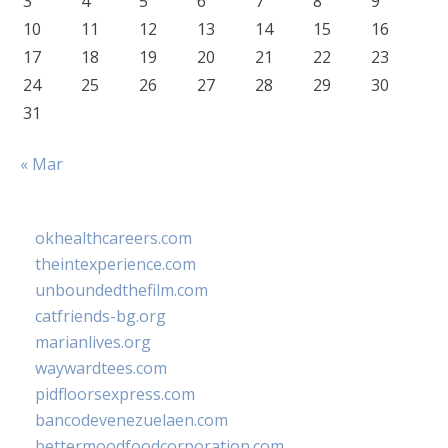
3
4
5
6
7
8
9
10
11
12
13
14
15
16
17
18
19
20
21
22
23
24
25
26
27
28
29
30
31
« Mar
okhealthcareers.com
theintexperience.com
unboundedthefilm.com
catfriends-bg.org
marianlives.org
waywardtees.com
pidfloorsexpress.com
bancodevenezuelaen.com
bettermoodfoodcorporation.com