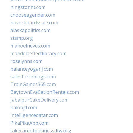
hingstonnt.com
chooseagender.com
hoverboardssale.com
alaskapolitics.com
stsmp.org
manoelneves.com
mandelaeffectlibrary.com
roselynns.com
balanceyoganj.com
salesforceblogs.com
TrainGames365.com
BaytownEvaCationRentals.com
JabalpurCakeDelivery.com
halobjd.com
intelligenceqatar.com
PikaPikaApp.com
takecareofbusinessdfw.org