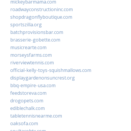
mickeybarmama.com
roadwayconstructioninc.com
shopdragonflyboutique.com
sportszilla.org
batchprovisionsbar.com
brasserie-gobette.com
musicrearte.com
morseysfarms.com
riverviewtennis.com
official-kelly-toys-squishmallows.com
displaygardenonsuncrest.org
bbq-empire-usa.com
feedstoreva.com
drogopets.com
ediblechalk.com
tabletennisnearme.com
oaksofa.com