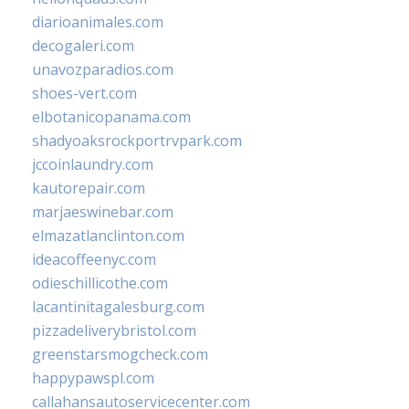
diarioanimales.com
decogaleri.com
unavozparadios.com
shoes-vert.com
elbotanicopanama.com
shadyoaksrockportrvpark.com
jccoinlaundry.com
kautorepair.com
marjaeswinebar.com
elmazatlanclinton.com
ideacoffeenyc.com
odieschillicothe.com
lacantinitagalesburg.com
pizzadeliverybristol.com
greenstarsmogcheck.com
happypawspl.com
callahansautoservicecenter.com