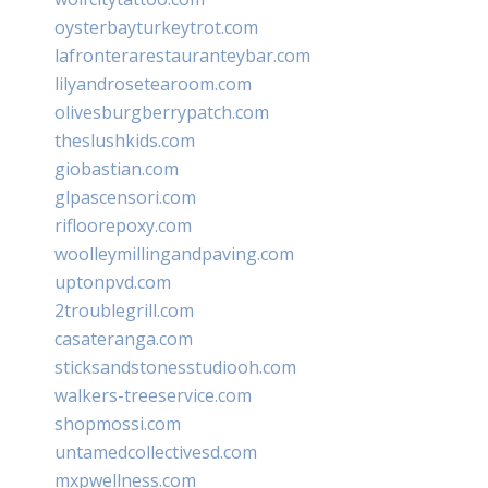
oysterbayturkeytrot.com
lafronterarestauranteybar.com
lilyandrosetearoom.com
olivesburgberrypatch.com
theslushkids.com
giobastian.com
glpascensori.com
rifloorepoxy.com
woolleymillingandpaving.com
uptonpvd.com
2troublegrill.com
casateranga.com
sticksandstonesstudiooh.com
walkers-treeservice.com
shopmossi.com
untamedcollectivesd.com
mxpwellness.com