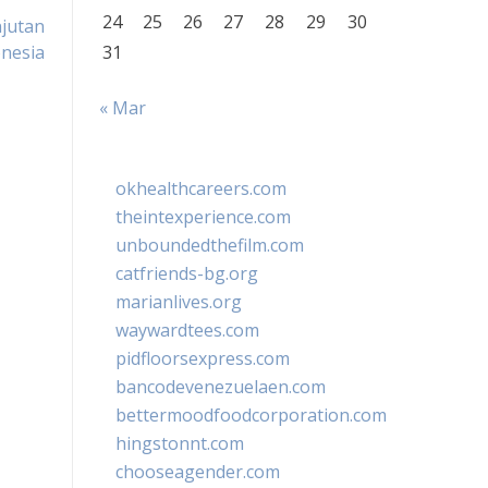
24
25
26
27
28
29
30
njutan
onesia
31
« Mar
okhealthcareers.com
theintexperience.com
unboundedthefilm.com
catfriends-bg.org
marianlives.org
waywardtees.com
pidfloorsexpress.com
bancodevenezuelaen.com
bettermoodfoodcorporation.com
hingstonnt.com
chooseagender.com