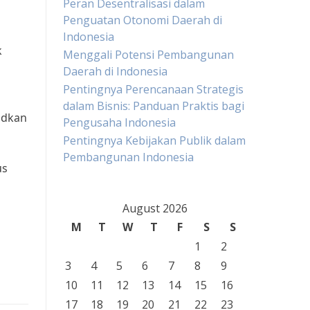
Peran Desentralisasi dalam
Penguatan Otonomi Daerah di
Indonesia
k
Menggali Potensi Pembangunan
Daerah di Indonesia
Pentingnya Perencanaan Strategis
dalam Bisnis: Panduan Praktis bagi
udkan
Pengusaha Indonesia
Pentingnya Kebijakan Publik dalam
Pembangunan Indonesia
us
August 2026
M
T
W
T
F
S
S
1
2
3
4
5
6
7
8
9
10
11
12
13
14
15
16
17
18
19
20
21
22
23