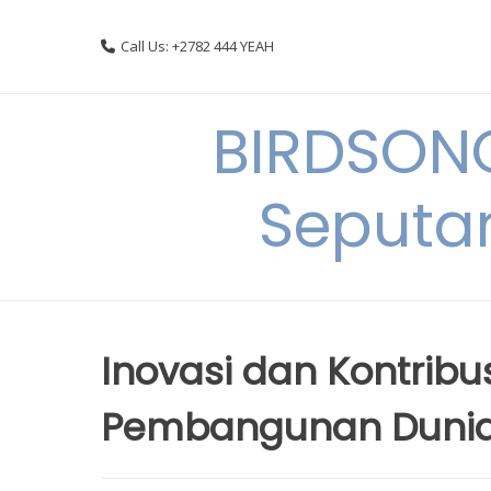
Skip
to
Call Us: +2782 444 YEAH
content
BIRDSON
Seputa
Inovasi dan Kontrib
Pembangunan Dunia 