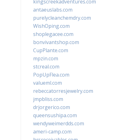
kingscreekadventures.com
antaeuslabs.com
purelycleanchemdry.com
WishOping.com
shoplegacee.com
bonvivantshop.com
CupPlante.com
mpzin.com
stcreal.com
PopUpFlea.com
valueml.com
rebeccatorresjewelry.com
jmpbliss.com
drjorgerico.com
queensushipa.com
wendyweimerdds.com
ameri-camp.com
hrsreceivables.com