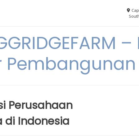
Cap
South
GGRIDGEFARM – I
r Pembangunan
usi Perusahaan
di Indonesia