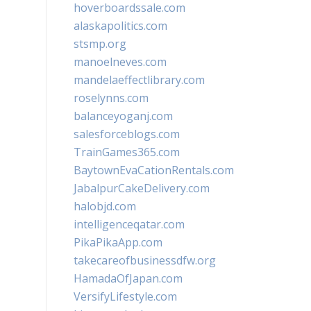
hoverboardssale.com
alaskapolitics.com
stsmp.org
manoelneves.com
mandelaeffectlibrary.com
roselynns.com
balanceyoganj.com
salesforceblogs.com
TrainGames365.com
BaytownEvaCationRentals.com
JabalpurCakeDelivery.com
halobjd.com
intelligenceqatar.com
PikaPikaApp.com
takecareofbusinessdfw.org
HamadaOfJapan.com
VersifyLifestyle.com