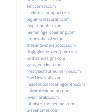
empconst1.com
cinderella-support.com
bigpinkrestaurant.com
inspirehuahin.com
memmingerspainting.com
jeremypbeasley.com
thesandwichdepotcos.com
drgiggleshouseofpain.com
hotflashdesigns.com
garagenadeau.com
lifestylechauffeurservice.com
EverNewNails.com
insideoutdecoratingcentre.com
salvatoresinpoint.com
jovialfloralco.com
johnlscotthometeam.com
u-seehomes.com