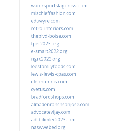
watersportslagonissi.com
mischieffashion.com
eduwyre.com
retro-interiors.com
theblvd-boise.com
fpet2023.org
e-smart2022.org
ngrc2022.org
leesfamilyfoods.com
lewis-lewis-cpas.com
eleontennis.com
cyetus.com
bradfordshops.com
almadenranchsanjose.com
advocatevijay.com
adlibilimler2023.com
naswwebed.org