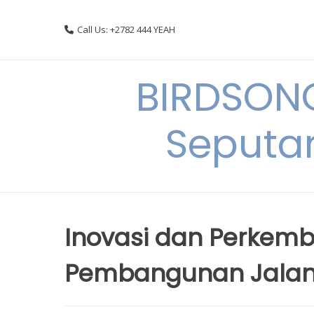
Skip
to
Call Us: +2782 444 YEAH
content
BIRDSON
Seputa
Inovasi dan Perkem
Pembangunan Jalan 