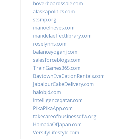
hoverboardssale.com
alaskapolitics.com
stsmp.org
manoelneves.com
mandelaeffectlibrary.com
roselynns.com
balanceyoganj.com
salesforceblogs.com
TrainGames365.com
BaytownEvaCationRentals.com
JabalpurCakeDelivery.com
halobjd.com
intelligenceqatar.com
PikaPikaApp.com
takecareofbusinessdfw.org
HamadaOfJapan.com
VersifyLifestyle.com