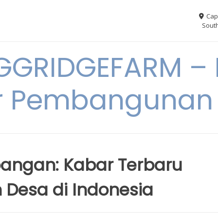
Cap
South
GGRIDGEFARM – I
r Pembangunan
bangan: Kabar Terbaru
Desa di Indonesia