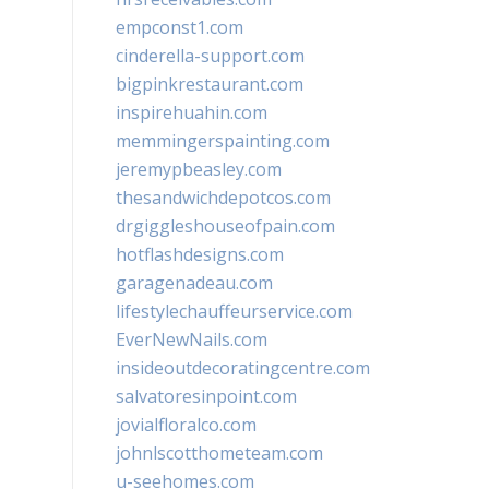
empconst1.com
cinderella-support.com
bigpinkrestaurant.com
inspirehuahin.com
memmingerspainting.com
jeremypbeasley.com
thesandwichdepotcos.com
drgiggleshouseofpain.com
hotflashdesigns.com
garagenadeau.com
lifestylechauffeurservice.com
EverNewNails.com
insideoutdecoratingcentre.com
salvatoresinpoint.com
jovialfloralco.com
johnlscotthometeam.com
u-seehomes.com