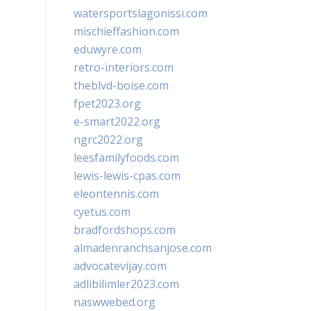
watersportslagonissi.com
mischieffashion.com
eduwyre.com
retro-interiors.com
theblvd-boise.com
fpet2023.org
e-smart2022.org
ngrc2022.org
leesfamilyfoods.com
lewis-lewis-cpas.com
eleontennis.com
cyetus.com
bradfordshops.com
almadenranchsanjose.com
advocatevijay.com
adlibilimler2023.com
naswwebed.org