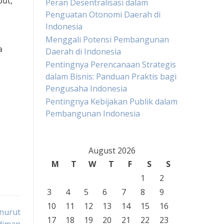
ut,”
Peran Desentralisasi dalam
Penguatan Otonomi Daerah di
Indonesia
Menggali Potensi Pembangunan
a
Daerah di Indonesia
Pentingnya Perencanaan Strategis
dalam Bisnis: Panduan Praktis bagi
Pengusaha Indonesia
Pentingnya Kebijakan Publik dalam
Pembangunan Indonesia
August 2026
M
T
W
T
F
S
S
1
2
3
4
5
6
7
8
9
10
11
12
13
14
15
16
nurut
17
18
19
20
21
22
23