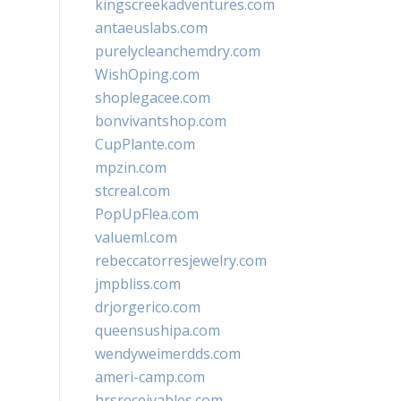
kingscreekadventures.com
antaeuslabs.com
purelycleanchemdry.com
WishOping.com
shoplegacee.com
bonvivantshop.com
CupPlante.com
mpzin.com
stcreal.com
PopUpFlea.com
valueml.com
rebeccatorresjewelry.com
jmpbliss.com
drjorgerico.com
queensushipa.com
wendyweimerdds.com
ameri-camp.com
hrsreceivables.com