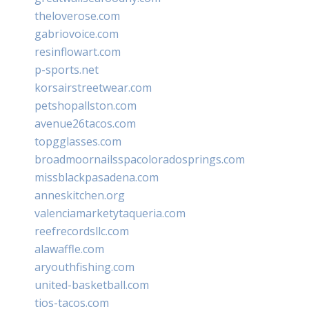
theloverose.com
gabriovoice.com
resinflowart.com
p-sports.net
korsairstreetwear.com
petshopallston.com
avenue26tacos.com
topgglasses.com
broadmoornailsspacoloradosprings.com
missblackpasadena.com
anneskitchen.org
valenciamarketytaqueria.com
reefrecordsllc.com
alawaffle.com
aryouthfishing.com
united-basketball.com
tios-tacos.com