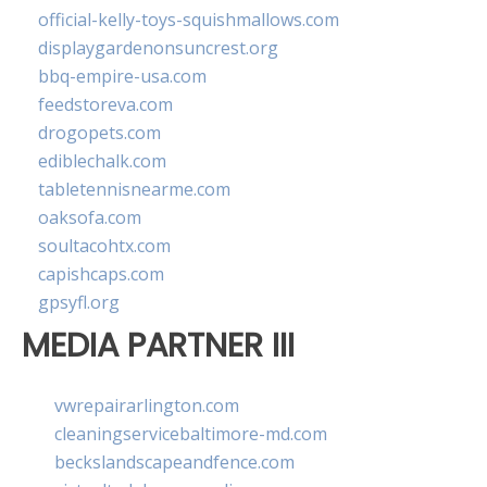
official-kelly-toys-squishmallows.com
displaygardenonsuncrest.org
bbq-empire-usa.com
feedstoreva.com
drogopets.com
ediblechalk.com
tabletennisnearme.com
oaksofa.com
soultacohtx.com
capishcaps.com
gpsyfl.org
MEDIA PARTNER III
vwrepairarlington.com
cleaningservicebaltimore-md.com
beckslandscapeandfence.com