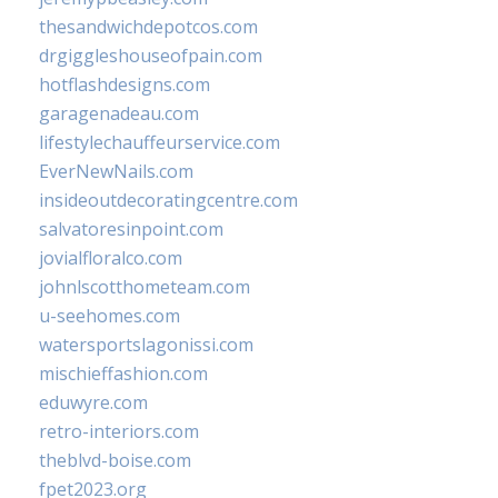
thesandwichdepotcos.com
drgiggleshouseofpain.com
hotflashdesigns.com
garagenadeau.com
lifestylechauffeurservice.com
EverNewNails.com
insideoutdecoratingcentre.com
salvatoresinpoint.com
jovialfloralco.com
johnlscotthometeam.com
u-seehomes.com
watersportslagonissi.com
mischieffashion.com
eduwyre.com
retro-interiors.com
theblvd-boise.com
fpet2023.org