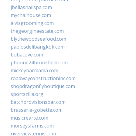
jbellasnailspa.com
mychaihouse.com
alvisgrooming.com
thegeorginaestate.com
blythewoodseafood.com
paolosdelibangkok.com
bobacove.com
phoone24brookfield.com
mickeybarmama.com
roadwayconstructioninc.com
shopdragonflyboutique.com
sportszilla.org
batchprovisionsbar.com
brasserie-gobette.com
musicrearte.com
morseysfarms.com
riverviewtennis.com