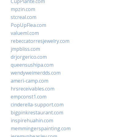
CupPlante.com
mpzin.com
stcreal.com
PopUpFlea.com
valueml.com
rebeccatorresjewelry.com
jmpbliss.com
drjorgerico.com
queensushipa.com
wendyweimerdds.com
ameri-camp.com
hrsreceivables.com
empconst1.com
cinderella-support.com
bigpinkrestaurant.com
inspirehuahin.com
memmingerspainting.com
jeremypbeasley.com