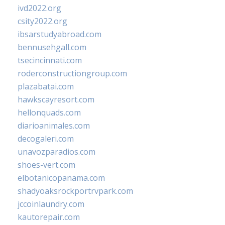
ivd2022.org
csity2022.org
ibsarstudyabroad.com
bennusehgall.com
tsecincinnati.com
roderconstructiongroup.com
plazabatai.com
hawkscayresort.com
hellonquads.com
diarioanimales.com
decogaleri.com
unavozparadios.com
shoes-vert.com
elbotanicopanama.com
shadyoaksrockportrvpark.com
jccoinlaundry.com
kautorepair.com