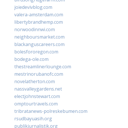
joiedevivblog.com
valera-amsterdam.com
libertybrandhemp.com
norwoodinnwi.com
neighboursmarket.com
blackanguscareers.com
bolesfororegon.com
bodega-ole.com
thestreamlinerlounge.com
mestrinorubanofc.com
novelatherton.com
nassvalleygardens.net
electjohnstewart.com
omptourtravels.com
tribratanews-polreskebumen.com
rsudbayuasih.org
publikjurnalistik.org