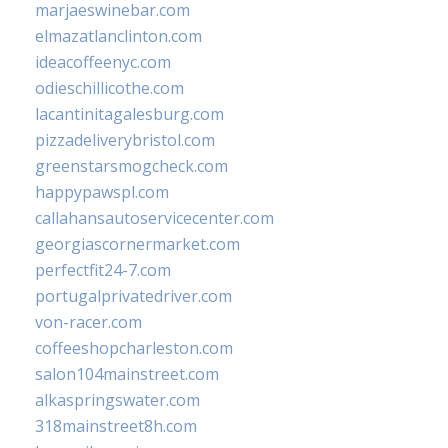
marjaeswinebar.com
elmazatlanclinton.com
ideacoffeenyc.com
odieschillicothe.com
lacantinitagalesburg.com
pizzadeliverybristol.com
greenstarsmogcheck.com
happypawspl.com
callahansautoservicecenter.com
georgiascornermarket.com
perfectfit24-7.com
portugalprivatedriver.com
von-racer.com
coffeeshopcharleston.com
salon104mainstreet.com
alkaspringswater.com
318mainstreet8h.com