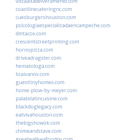
vistaaltadelveramendi.com
coastlinecateringnc.com
cuesburgershouston.com
psicologiaespecializadaencampeche.com
dmtacos.com
crescentstreetprinting.com
hornopizza.com
driveadragster.com
hematologa.com
lizaivanov.com
guesttinyhomes.com
home-plow-by-meyer.com
palatelatincuisine.com
blackdoglegacy.com
eatvivahouston.com
thebigshowok.com
chimeandstave.com
greatwallseafoodny.com