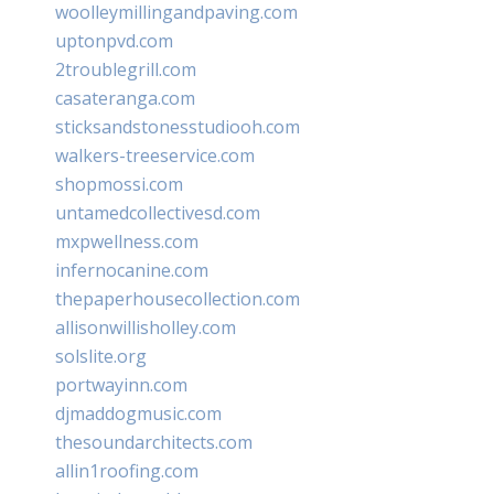
woolleymillingandpaving.com
uptonpvd.com
2troublegrill.com
casateranga.com
sticksandstonesstudiooh.com
walkers-treeservice.com
shopmossi.com
untamedcollectivesd.com
mxpwellness.com
infernocanine.com
thepaperhousecollection.com
allisonwillisholley.com
solslite.org
portwayinn.com
djmaddogmusic.com
thesoundarchitects.com
allin1roofing.com