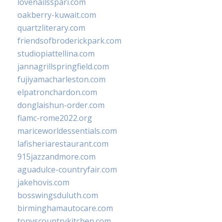
lovenailsspari.com
oakberry-kuwait.com
quartzliterary.com
friendsofbroderickpark.com
studiopiattellina.com
jannagrillspringfield.com
fujiyamacharleston.com
elpatronchardon.com
donglaishun-order.com
fiamc-rome2022.org
mariceworldessentials.com
lafisheriarestaurant.com
915jazzandmore.com
aguadulce-countryfair.com
jakehovis.com
bosswingsduluth.com
birminghamautocare.com
tonyscountrykitchen.com