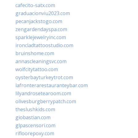
cafecito-satx.com
graduacionviu2023.com
pecanjackstogo.com
zengardendayspa.com
sparklejewelryinc.com
ironcladtattoostudio.com
bruinshome.com
annascleaningsvc.com
wolfcitytattoo.com
oysterbayturkeytrot.com
lafronterarestauranteybar.com
lilyandrosetearoom.com
olivesburgberrypatch.com
theslushkids.com
giobastian.com
glpascensori.com
rifloorepoxy.com