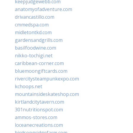
keepjudgewebb.com
anatomyofadventure.com
drivancastillo.com
cmmedspa.com
midletontkd.com
gardensandgrills.com
basilfoodwine.com
nikko-tochigi.net
caribbean-corner.com
bluemoongiftcards.com
rivercitysteampunkexpo.com
kchoops.net
mountainsideskateshop.com
kirtlandcitytavern.com
301nutritionspot.com
ammos-stores.com
loceanecreations.com
birdsongridgefarm.com