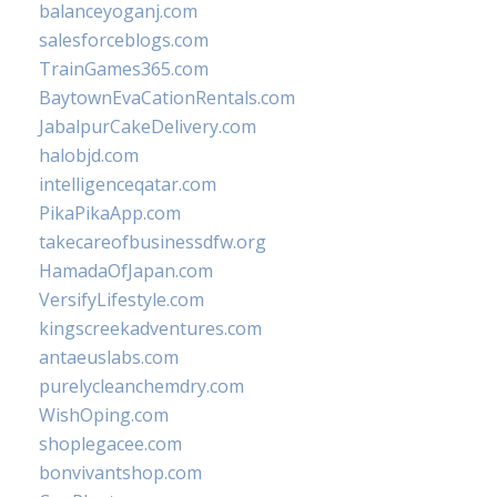
balanceyoganj.com
salesforceblogs.com
TrainGames365.com
BaytownEvaCationRentals.com
JabalpurCakeDelivery.com
halobjd.com
intelligenceqatar.com
PikaPikaApp.com
takecareofbusinessdfw.org
HamadaOfJapan.com
VersifyLifestyle.com
kingscreekadventures.com
antaeuslabs.com
purelycleanchemdry.com
WishOping.com
shoplegacee.com
bonvivantshop.com