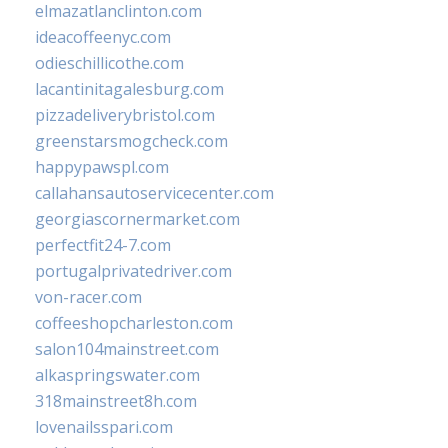
elmazatlanclinton.com
ideacoffeenyc.com
odieschillicothe.com
lacantinitagalesburg.com
pizzadeliverybristol.com
greenstarsmogcheck.com
happypawspl.com
callahansautoservicecenter.com
georgiascornermarket.com
perfectfit24-7.com
portugalprivatedriver.com
von-racer.com
coffeeshopcharleston.com
salon104mainstreet.com
alkaspringswater.com
318mainstreet8h.com
lovenailsspari.com