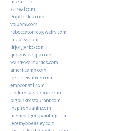
mpzin.com
stcreal.com
PopUpFlea.com
valueml.com
rebeccatorresjewelry.com
jmpbliss.com
drjorgerico.com
queensushipa.com
wendyweimerdds.com
ameri-camp.com
hrsreceivables.com
empconst1.com
cinderella-support.com
bigpinkrestaurant.com
inspirehuahin.com
memmingerspainting.com
jeremypbeasley.com
thesandwichdepotcos.com