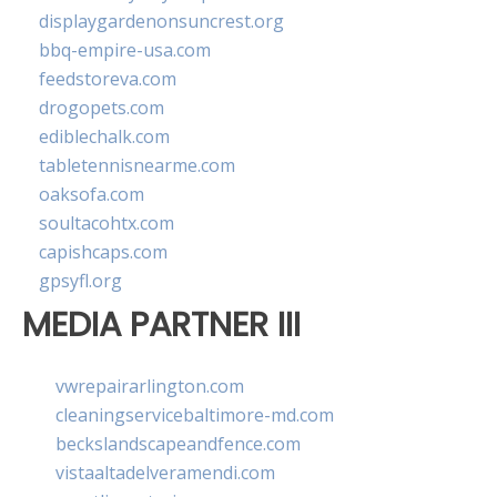
displaygardenonsuncrest.org
bbq-empire-usa.com
feedstoreva.com
drogopets.com
ediblechalk.com
tabletennisnearme.com
oaksofa.com
soultacohtx.com
capishcaps.com
gpsyfl.org
MEDIA PARTNER III
vwrepairarlington.com
cleaningservicebaltimore-md.com
beckslandscapeandfence.com
vistaaltadelveramendi.com