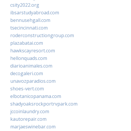
csity2022.org
ibsarstudyabroad.com
bennusehgall.com
tsecincinnati.com
roderconstructiongroup.com
plazabatai.com
hawkscayresort.com
hellonquads.com
diarioanimales.com
decogaleri.com
unavozparadios.com
shoes-vert.com
elbotanicopanama.com
shadyoaksrockportrvpark.com
jccoinlaundry.com
kautorepair.com
marjaeswinebar.com