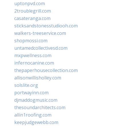
uptonpvd.com
2troublegrill.com
casateranga.com
sticksandstonesstudiooh.com
walkers-treeservice.com
shopmossi.com
untamedcollectivesd.com
mxpwellness.com
infernocanine.com
thepaperhousecollection.com
allisonwillisholley.com
solslite.org
portwayinn.com
djmaddogmusic.com
thesoundarchitects.com
allin1roofing.com
keepjudgewebb.com