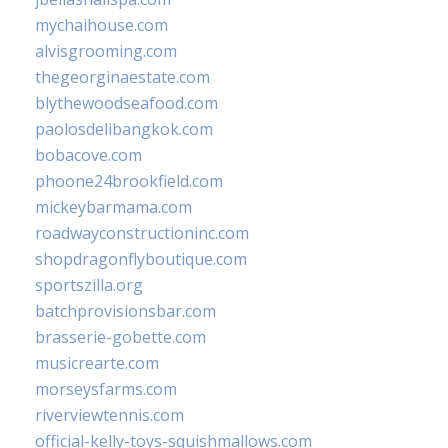
mychaihouse.com
alvisgrooming.com
thegeorginaestate.com
blythewoodseafood.com
paolosdelibangkok.com
bobacove.com
phoone24brookfield.com
mickeybarmama.com
roadwayconstructioninc.com
shopdragonflyboutique.com
sportszilla.org
batchprovisionsbar.com
brasserie-gobette.com
musicrearte.com
morseysfarms.com
riverviewtennis.com
official-kelly-toys-squishmallows.com