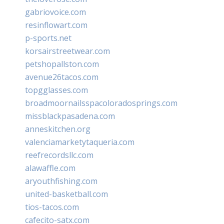
gabriovoice.com
resinflowart.com
p-sports.net
korsairstreetwear.com
petshopallston.com
avenue26tacos.com
topgglasses.com
broadmoornailsspacoloradosprings.com
missblackpasadena.com
anneskitchen.org
valenciamarketytaqueria.com
reefrecordsllc.com
alawaffle.com
aryouthfishing.com
united-basketball.com
tios-tacos.com
cafecito-satx.com