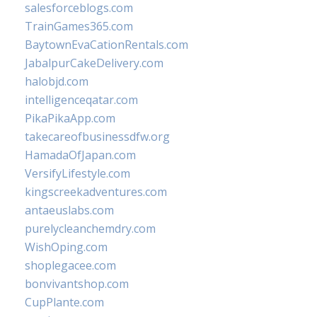
salesforceblogs.com
TrainGames365.com
BaytownEvaCationRentals.com
JabalpurCakeDelivery.com
halobjd.com
intelligenceqatar.com
PikaPikaApp.com
takecareofbusinessdfw.org
HamadaOfJapan.com
VersifyLifestyle.com
kingscreekadventures.com
antaeuslabs.com
purelycleanchemdry.com
WishOping.com
shoplegacee.com
bonvivantshop.com
CupPlante.com