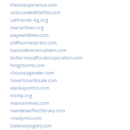
theintexperience.com
unboundedthefilm.com
catfriends-bg.org
marianlives.org
waywardtees.com
pidfloorsexpress.com
bancodevenezuelaen.com
bettermoodfoodcorporation.com
hingstonnt.com
chooseagender.com
hoverboardssale.com
alaskapolitics.com
stsmp.org
manoelneves.com
mandelaeffectlibrary.com
roselynns.com
balanceyoganj.com