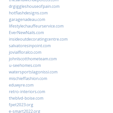
drgiggleshouseofpain.com
hotflashdesigns.com
garagenadeau.com
lifestylechauffeurservice.com
EverNewNails.com
insideoutdecoratingcentre.com
salvatoresinpoint.com
jovialfloralco.com
johnlscotthometeam.com
u-seehomes.com
watersportslagonissi.com
mischieffashion.com
eduwyre.com
retro-interiors.com
theblvd-boise.com
fpet2023.org
e-smart2022.org