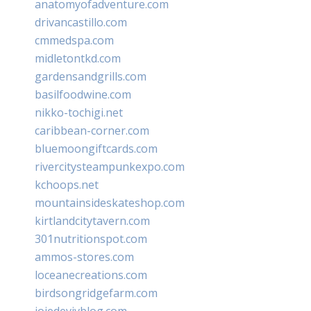
anatomyofadventure.com
drivancastillo.com
cmmedspa.com
midletontkd.com
gardensandgrills.com
basilfoodwine.com
nikko-tochigi.net
caribbean-corner.com
bluemoongiftcards.com
rivercitysteampunkexpo.com
kchoops.net
mountainsideskateshop.com
kirtlandcitytavern.com
301nutritionspot.com
ammos-stores.com
loceanecreations.com
birdsongridgefarm.com
joiedevivblog.com