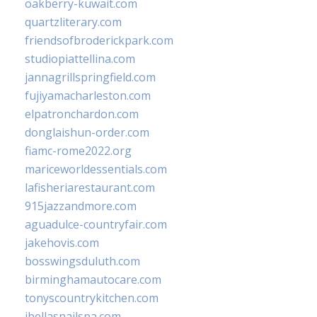
oakberry-kuwait.com
quartzliterary.com
friendsofbroderickpark.com
studiopiattellina.com
jannagrillspringfield.com
fujiyamacharleston.com
elpatronchardon.com
donglaishun-order.com
fiamc-rome2022.org
mariceworldessentials.com
lafisheriarestaurant.com
915jazzandmore.com
aguadulce-countryfair.com
jakehovis.com
bosswingsduluth.com
birminghamautocare.com
tonyscountrykitchen.com
jbellasnailspa.com