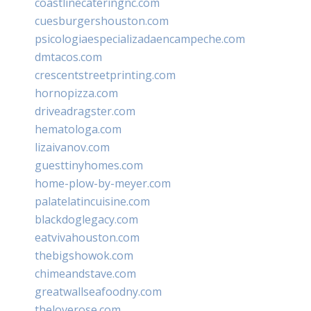
coastlinecateringnc.com
cuesburgershouston.com
psicologiaespecializadaencampeche.com
dmtacos.com
crescentstreetprinting.com
hornopizza.com
driveadragster.com
hematologa.com
lizaivanov.com
guesttinyhomes.com
home-plow-by-meyer.com
palatelatincuisine.com
blackdoglegacy.com
eatvivahouston.com
thebigshowok.com
chimeandstave.com
greatwallseafoodny.com
theloverose.com