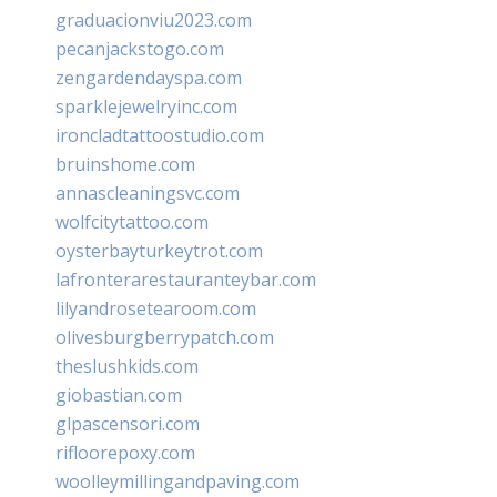
graduacionviu2023.com
pecanjackstogo.com
zengardendayspa.com
sparklejewelryinc.com
ironcladtattoostudio.com
bruinshome.com
annascleaningsvc.com
wolfcitytattoo.com
oysterbayturkeytrot.com
lafronterarestauranteybar.com
lilyandrosetearoom.com
olivesburgberrypatch.com
theslushkids.com
giobastian.com
glpascensori.com
rifloorepoxy.com
woolleymillingandpaving.com