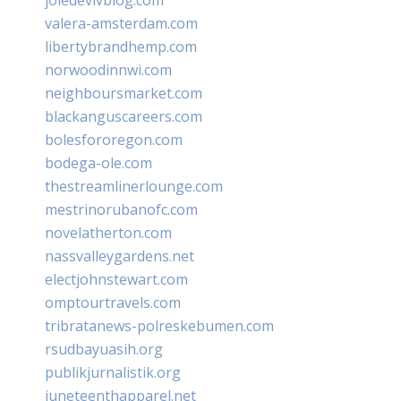
valera-amsterdam.com
libertybrandhemp.com
norwoodinnwi.com
neighboursmarket.com
blackanguscareers.com
bolesfororegon.com
bodega-ole.com
thestreamlinerlounge.com
mestrinorubanofc.com
novelatherton.com
nassvalleygardens.net
electjohnstewart.com
omptourtravels.com
tribratanews-polreskebumen.com
rsudbayuasih.org
publikjurnalistik.org
juneteenthapparel.net