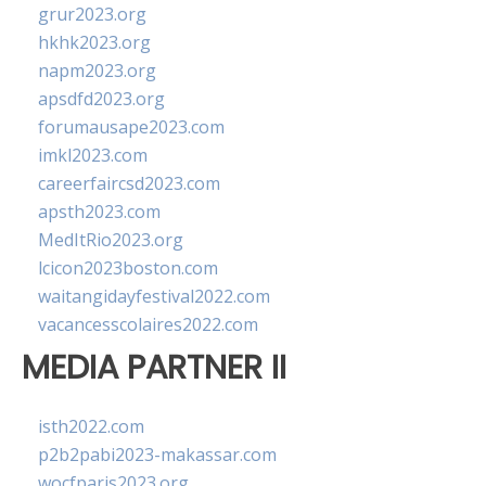
grur2023.org
hkhk2023.org
napm2023.org
apsdfd2023.org
forumausape2023.com
imkl2023.com
careerfaircsd2023.com
apsth2023.com
MedItRio2023.org
lcicon2023boston.com
waitangidayfestival2022.com
vacancesscolaires2022.com
MEDIA PARTNER II
isth2022.com
p2b2pabi2023-makassar.com
wocfparis2023.org