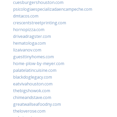
cuesburgershouston.com
psicologiaespecializadaencampeche.com
dmtacos.com
crescentstreetprinting.com
hornopizza.com
driveadragster.com
hematologa.com
lizaivanov.com
guesttinyhomes.com
home-plow-by-meyer.com
palatelatincuisine.com
blackdoglegacy.com
eatvivahouston.com
thebigshowok.com
chimeandstave.com
greatwallseafoodny.com
theloverose.com