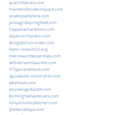
quartzliterary.com
friendsofbroderickpark.com
studiopiattellina.com
jannagrillspringfield.com
fujiyamacharleston.com
elpatronchardon.com
donglaishun-order.com
fiamc-rome2022.org
mariceworldessentials.com
lafisheriarestaurant.com
915jazzandmore.com
aguadulce-countryfair.com
jakehovis.com
bosswingsduluth.com
birminghamautocare.com
tonyscountrykitchen.com
jbellasnailspa.com