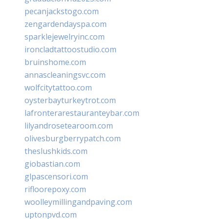
pecanjackstogo.com
zengardendayspa.com
sparklejewelryinc.com
ironcladtattoostudio.com
bruinshome.com
annascleaningsvc.com
wolfcitytattoo.com
oysterbayturkeytrot.com
lafronterarestauranteybar.com
lilyandrosetearoom.com
olivesburgberrypatch.com
theslushkids.com
giobastian.com
glpascensori.com
rifloorepoxy.com
woolleymillingandpaving.com
uptonpvd.com