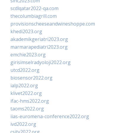
sinc2023.com
scdlqatar2022-qa.com
thecolumbiagrill.com
provisionscheeseandwineshoppe.com
khedi2023.org
akademikgeriatri2023.org
marmarapediatri2023.org
emchie2023.org
girisimselradyoloji2022.org
utcd2022.org
biosensor2022.org
ialp2022.org
klivet2022.org
ifac-hms2022.org
taoms2022.org
iias-euromena-conference2022.org
ivd2022.org
csity2022.org