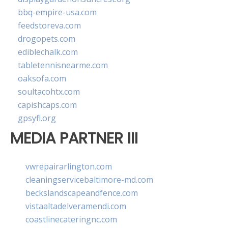
bbq-empire-usa.com
feedstoreva.com
drogopets.com
ediblechalk.com
tabletennisnearme.com
oaksofa.com
soultacohtx.com
capishcaps.com
gpsyfl.org
MEDIA PARTNER III
vwrepairarlington.com
cleaningservicebaltimore-md.com
beckslandscapeandfence.com
vistaaltadelveramendi.com
coastlinecateringnc.com