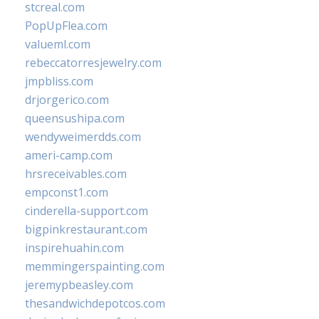
stcreal.com
PopUpFlea.com
valueml.com
rebeccatorresjewelry.com
jmpbliss.com
drjorgerico.com
queensushipa.com
wendyweimerdds.com
ameri-camp.com
hrsreceivables.com
empconst1.com
cinderella-support.com
bigpinkrestaurant.com
inspirehuahin.com
memmingerspainting.com
jeremypbeasley.com
thesandwichdepotcos.com