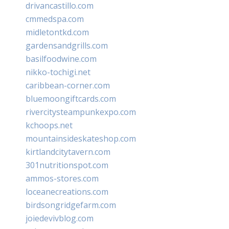
drivancastillo.com
cmmedspa.com
midletontkd.com
gardensandgrills.com
basilfoodwine.com
nikko-tochigi.net
caribbean-corner.com
bluemoongiftcards.com
rivercitysteampunkexpo.com
kchoops.net
mountainsideskateshop.com
kirtlandcitytavern.com
301nutritionspot.com
ammos-stores.com
loceanecreations.com
birdsongridgefarm.com
joiedevivblog.com