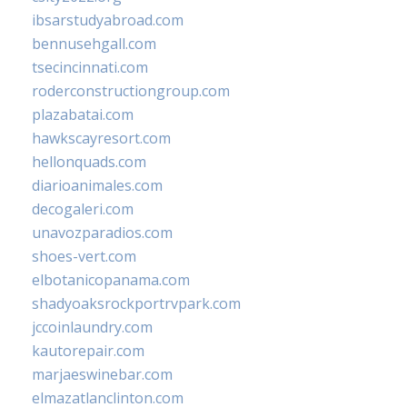
ibsarstudyabroad.com
bennusehgall.com
tsecincinnati.com
roderconstructiongroup.com
plazabatai.com
hawkscayresort.com
hellonquads.com
diarioanimales.com
decogaleri.com
unavozparadios.com
shoes-vert.com
elbotanicopanama.com
shadyoaksrockportrvpark.com
jccoinlaundry.com
kautorepair.com
marjaeswinebar.com
elmazatlanclinton.com