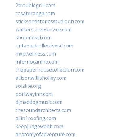
2troublegrill.com
casateranga.com
sticksandstonesstudiooh.com
walkers-treeservice.com
shopmossi.com
untamedcollectivesd.com
mxpwellness.com
infernocanine.com
thepaperhousecollection.com
allisonwillisholley.com
solslite.org
portwayinn.com
djmaddogmusic.com
thesoundarchitects.com
allin1roofing.com
keepjudgewebb.com
anatomyofadventure.com