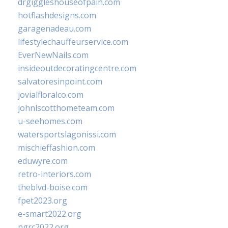
drgiggleshouseofpain.com
hotflashdesigns.com
garagenadeau.com
lifestylechauffeurservice.com
EverNewNails.com
insideoutdecoratingcentre.com
salvatoresinpoint.com
jovialfloralco.com
johnlscotthometeam.com
u-seehomes.com
watersportslagonissi.com
mischieffashion.com
eduwyre.com
retro-interiors.com
theblvd-boise.com
fpet2023.org
e-smart2022.org
ngrc2022.org