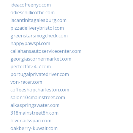
ideacoffeenyc.com
odieschillicothe.com
lacantinitagalesburg.com
pizzadeliverybristol.com
greenstarsmogcheck.com
happypawspl.com
callahansautoservicecenter.com
georgiascornermarket.com
perfectfit24-7.com
portugalprivatedriver.com
von-racer.com
coffeeshopcharleston.com
salon104mainstreet.com
alkaspringswater.com
318mainstreet8h.com
lovenailsspari.com
oakberry-kuwait.com