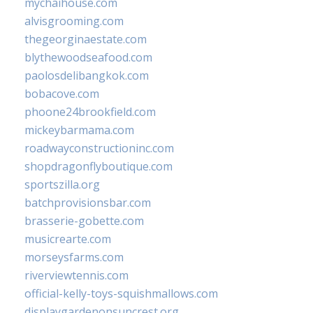
mychaihouse.com
alvisgrooming.com
thegeorginaestate.com
blythewoodseafood.com
paolosdelibangkok.com
bobacove.com
phoone24brookfield.com
mickeybarmama.com
roadwayconstructioninc.com
shopdragonflyboutique.com
sportszilla.org
batchprovisionsbar.com
brasserie-gobette.com
musicrearte.com
morseysfarms.com
riverviewtennis.com
official-kelly-toys-squishmallows.com
displaygardenonsuncrest.org