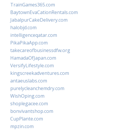
TrainGames365.com
BaytownEvaCationRentals.com
JabalpurCakeDelivery.com
halobjd.com
intelligenceqatar.com
PikaPikaApp.com
takecareofbusinessdfw.org
HamadaOfJapan.com
VersifyLifestyle.com
kingscreekadventures.com
antaeuslabs.com
purelycleanchemdry.com
WishOping.com
shoplegacee.com
bonvivantshop.com
CupPlante.com
mpzin.com