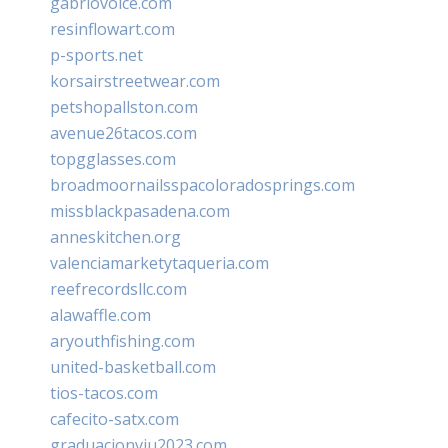
gabriovoice.com
resinflowart.com
p-sports.net
korsairstreetwear.com
petshopallston.com
avenue26tacos.com
topgglasses.com
broadmoornailsspacoloradosprings.com
missblackpasadena.com
anneskitchen.org
valenciamarketytaqueria.com
reefrecordsllc.com
alawaffle.com
aryouthfishing.com
united-basketball.com
tios-tacos.com
cafecito-satx.com
graduacionviu2023.com