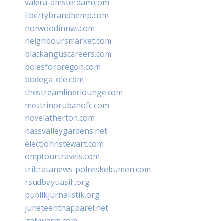
valera-amsterdam.com
libertybrandhemp.com
norwoodinnwi.com
neighboursmarket.com
blackanguscareers.com
bolesfororegon.com
bodega-ole.com
thestreamlinerlounge.com
mestrinorubanofc.com
novelatherton.com
nassvalleygardens.net
electjohnstewart.com
omptourtravels.com
tribratanews-polreskebumen.com
rsudbayuasih.org
publikjurnalistik.org
juneteenthapparel.net
italywarm.com