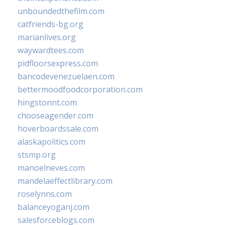
unboundedthefilm.com
catfriends-bg.org
marianlives.org
waywardtees.com
pidfloorsexpress.com
bancodevenezuelaen.com
bettermoodfoodcorporation.com
hingstonnt.com
chooseagender.com
hoverboardssale.com
alaskapolitics.com
stsmp.org
manoelneves.com
mandelaeffectlibrary.com
roselynns.com
balanceyoganj.com
salesforceblogs.com