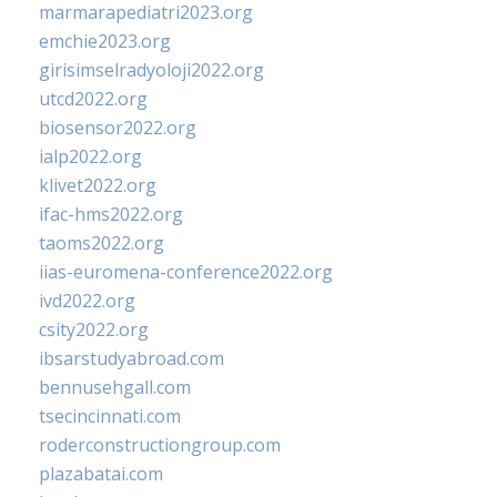
marmarapediatri2023.org
emchie2023.org
girisimselradyoloji2022.org
utcd2022.org
biosensor2022.org
ialp2022.org
klivet2022.org
ifac-hms2022.org
taoms2022.org
iias-euromena-conference2022.org
ivd2022.org
csity2022.org
ibsarstudyabroad.com
bennusehgall.com
tsecincinnati.com
roderconstructiongroup.com
plazabatai.com