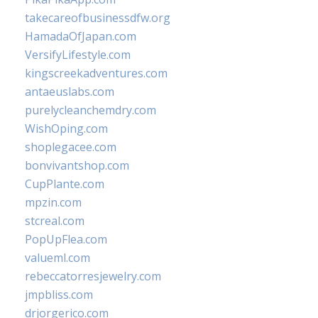
takecareofbusinessdfw.org
HamadaOfJapan.com
VersifyLifestyle.com
kingscreekadventures.com
antaeuslabs.com
purelycleanchemdry.com
WishOping.com
shoplegacee.com
bonvivantshop.com
CupPlante.com
mpzin.com
stcreal.com
PopUpFlea.com
valueml.com
rebeccatorresjewelry.com
jmpbliss.com
drjorgerico.com