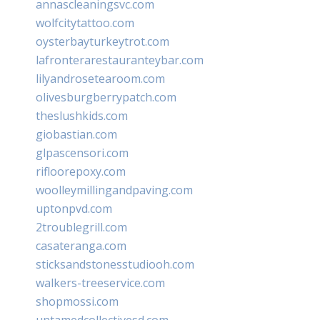
annascleaningsvc.com
wolfcitytattoo.com
oysterbayturkeytrot.com
lafronterarestauranteybar.com
lilyandrosetearoom.com
olivesburgberrypatch.com
theslushkids.com
giobastian.com
glpascensori.com
rifloorepoxy.com
woolleymillingandpaving.com
uptonpvd.com
2troublegrill.com
casateranga.com
sticksandstonesstudiooh.com
walkers-treeservice.com
shopmossi.com
untamedcollectivesd.com