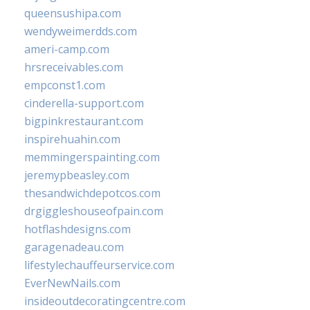
queensushipa.com
wendyweimerdds.com
ameri-camp.com
hrsreceivables.com
empconst1.com
cinderella-support.com
bigpinkrestaurant.com
inspirehuahin.com
memmingerspainting.com
jeremypbeasley.com
thesandwichdepotcos.com
drgiggleshouseofpain.com
hotflashdesigns.com
garagenadeau.com
lifestylechauffeurservice.com
EverNewNails.com
insideoutdecoratingcentre.com