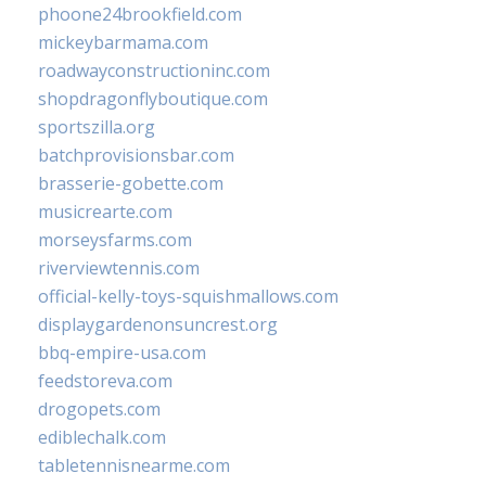
phoone24brookfield.com
mickeybarmama.com
roadwayconstructioninc.com
shopdragonflyboutique.com
sportszilla.org
batchprovisionsbar.com
brasserie-gobette.com
musicrearte.com
morseysfarms.com
riverviewtennis.com
official-kelly-toys-squishmallows.com
displaygardenonsuncrest.org
bbq-empire-usa.com
feedstoreva.com
drogopets.com
ediblechalk.com
tabletennisnearme.com