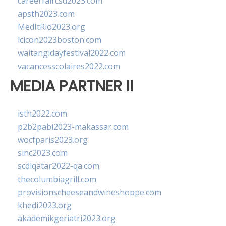
careerfaircsd2023.com
apsth2023.com
MedItRio2023.org
lcicon2023boston.com
waitangidayfestival2022.com
vacancesscolaires2022.com
MEDIA PARTNER II
isth2022.com
p2b2pabi2023-makassar.com
wocfparis2023.org
sinc2023.com
scdlqatar2022-qa.com
thecolumbiagrill.com
provisionscheeseandwineshoppe.com
khedi2023.org
akademikgeriatri2023.org