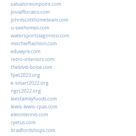
salvatoresinpoint.com
jovialfloralco.com
johnlscotthometeam.com
u-seehomes.com
watersportslagonissi.com
mischieffashion.com
eduwyre.com
retro-interiors.com
theblvd-boise.com
fpet2023.org
e-smart2022.org
ngrc2022.org
leesfamilyfoods.com
lewis-lewis-cpas.com
eleontennis.com
cyetus.com
bradfordshops.com