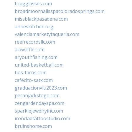
topgglasses.com
broadmoornailsspacoloradosprings.com
missblackpasadena.com
anneskitchen.org
valenciamarketytaqueria.com
reefrecordsllc.com
alawaffle.com
aryouthfishing.com
united-basketball.com
tios-tacos.com
cafecito-satx.com
graduacionviu2023.com
pecanjackstogo.com
zengardendayspa.com
sparklejewelryinc.com
ironcladtattoostudio.com
bruinshome.com