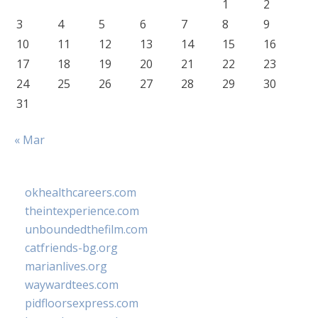
1
2
3
4
5
6
7
8
9
10
11
12
13
14
15
16
17
18
19
20
21
22
23
24
25
26
27
28
29
30
31
« Mar
okhealthcareers.com
theintexperience.com
unboundedthefilm.com
catfriends-bg.org
marianlives.org
waywardtees.com
pidfloorsexpress.com