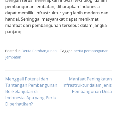
Dengan terus menerapkan inovasi teknologi dalam
pembangunan jembatan, diharapkan Indonesia
dapat memiliki infrastruktur yang lebih modern dan
handal. Sehingga, masyarakat dapat menikmati
manfaat dari pembangunan tersebut dalam jangka
panjang.
Posted in
Berita Pembangunan
Tagged
berita pembangunan
jembatan
Post
Menggali Potensi dan
Manfaat Peningkatan
Tantangan Pembangunan
Infrastruktur dalam Jenis
Berkelanjutan di
Pembangunan Desa
navigation
Indonesia: Apa yang Perlu
Diperhatikan?