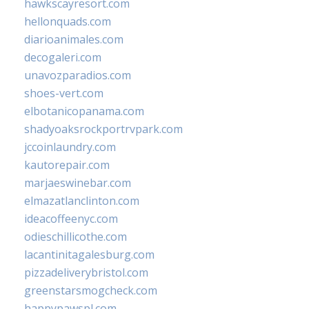
hawkscayresort.com
hellonquads.com
diarioanimales.com
decogaleri.com
unavozparadios.com
shoes-vert.com
elbotanicopanama.com
shadyoaksrockportrvpark.com
jccoinlaundry.com
kautorepair.com
marjaeswinebar.com
elmazatlanclinton.com
ideacoffeenyc.com
odieschillicothe.com
lacantinitagalesburg.com
pizzadeliverybristol.com
greenstarsmogcheck.com
happypawspl.com