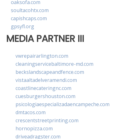
oaksofa.com
soultacohtx.com
capishcaps.com
gpsyfl.org
MEDIA PARTNER III
vwrepairarlington.com
cleaningservicebaltimore-md.com
beckslandscapeandfence.com
vistaaltadelveramendi.com
coastlinecateringnc.com
cuesburgershouston.com
psicologiaespecializadaencampeche.com
dmtacos.com
crescentstreetprinting.com
hornopizza.com
driveadragster.com