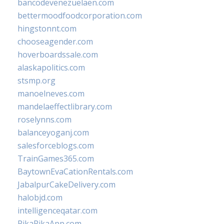
bancodevenezuelaen.com
bettermoodfoodcorporation.com
hingstonnt.com
chooseagender.com
hoverboardssale.com
alaskapolitics.com
stsmp.org
manoelneves.com
mandelaeffectlibrary.com
roselynns.com
balanceyoganj.com
salesforceblogs.com
TrainGames365.com
BaytownEvaCationRentals.com
JabalpurCakeDelivery.com
halobjd.com
intelligenceqatar.com
PikaPikaApp.com