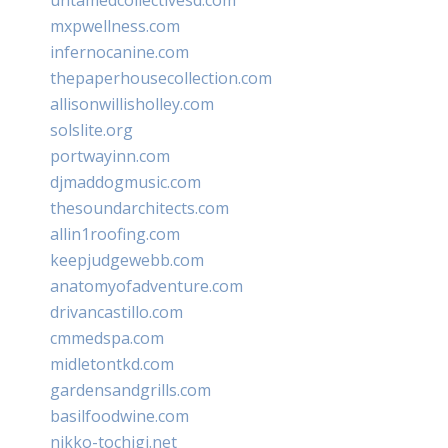
mxpwellness.com
infernocanine.com
thepaperhousecollection.com
allisonwillisholley.com
solslite.org
portwayinn.com
djmaddogmusic.com
thesoundarchitects.com
allin1roofing.com
keepjudgewebb.com
anatomyofadventure.com
drivancastillo.com
cmmedspa.com
midletontkd.com
gardensandgrills.com
basilfoodwine.com
nikko-tochigi.net