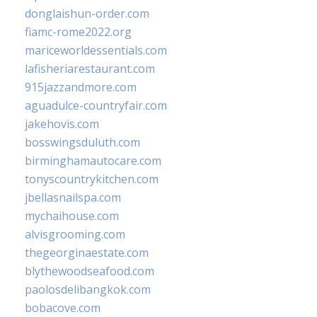
donglaishun-order.com
fiamc-rome2022.org
mariceworldessentials.com
lafisheriarestaurant.com
915jazzandmore.com
aguadulce-countryfair.com
jakehovis.com
bosswingsduluth.com
birminghamautocare.com
tonyscountrykitchen.com
jbellasnailspa.com
mychaihouse.com
alvisgrooming.com
thegeorginaestate.com
blythewoodseafood.com
paolosdelibangkok.com
bobacove.com