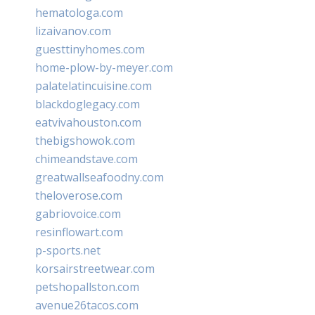
hematologa.com
lizaivanov.com
guesttinyhomes.com
home-plow-by-meyer.com
palatelatincuisine.com
blackdoglegacy.com
eatvivahouston.com
thebigshowok.com
chimeandstave.com
greatwallseafoodny.com
theloverose.com
gabriovoice.com
resinflowart.com
p-sports.net
korsairstreetwear.com
petshopallston.com
avenue26tacos.com