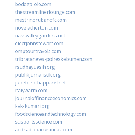
bodega-ole.com
thestreamlinerlounge.com
mestrinorubanofc.com
novelatherton.com
nassvalleygardens.net
electjohnstewart.com
omptourtravels.com
tribratanews-polreskebumen.com
rsudbayuasih.org
publikjurnalistik.org
juneteenthapparel.net
italywarm.com
journaloffinanceeconomics.com
kvk-kumari.org
foodscienceandtechnology.com
scisportsscience.com
addisababacuisineaz.com