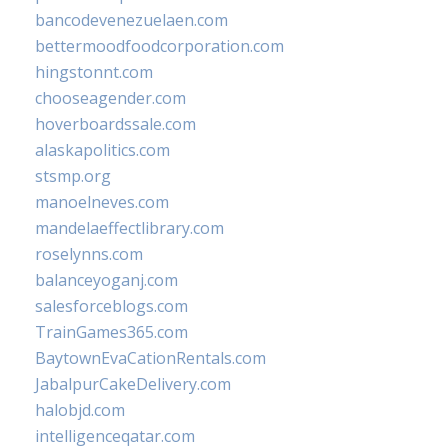
bancodevenezuelaen.com
bettermoodfoodcorporation.com
hingstonnt.com
chooseagender.com
hoverboardssale.com
alaskapolitics.com
stsmp.org
manoelneves.com
mandelaeffectlibrary.com
roselynns.com
balanceyoganj.com
salesforceblogs.com
TrainGames365.com
BaytownEvaCationRentals.com
JabalpurCakeDelivery.com
halobjd.com
intelligenceqatar.com