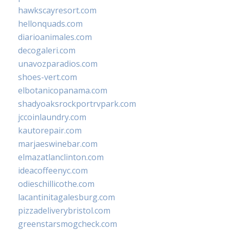
hawkscayresort.com
hellonquads.com
diarioanimales.com
decogaleri.com
unavozparadios.com
shoes-vert.com
elbotanicopanama.com
shadyoaksrockportrvpark.com
jccoinlaundry.com
kautorepair.com
marjaeswinebar.com
elmazatlanclinton.com
ideacoffeenyc.com
odieschillicothe.com
lacantinitagalesburg.com
pizzadeliverybristol.com
greenstarsmogcheck.com