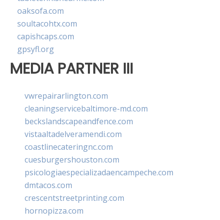
oaksofa.com
soultacohtx.com
capishcaps.com
gpsyfl.org
MEDIA PARTNER III
vwrepairarlington.com
cleaningservicebaltimore-md.com
beckslandscapeandfence.com
vistaaltadelveramendi.com
coastlinecateringnc.com
cuesburgershouston.com
psicologiaespecializadaencampeche.com
dmtacos.com
crescentstreetprinting.com
hornopizza.com