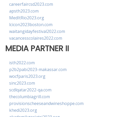
careerfaircsd2023.com
apsth2023.com
MedItRio2023.org
lcicon2023boston.com
waitangidayfestival2022.com
vacancesscolaires2022.com
MEDIA PARTNER II
isth2022.com
p2b2pabi2023-makassar.com
wocfparis2023.org
sinc2023.com
scdlqatar2022-qa.com
thecolumbiagrill.com
provisionscheeseandwineshoppe.com
khedi2023.org