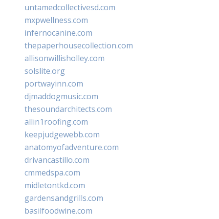
untamedcollectivesd.com
mxpwellness.com
infernocanine.com
thepaperhousecollection.com
allisonwillisholley.com
solslite.org
portwayinn.com
djmaddogmusic.com
thesoundarchitects.com
allin1roofing.com
keepjudgewebb.com
anatomyofadventure.com
drivancastillo.com
cmmedspa.com
midletontkd.com
gardensandgrills.com
basilfoodwine.com