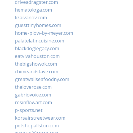
driveadragster.com
hematologa.com
lizaivanov.com
guesttinyhomes.com
home-plow-by-meyer.com
palatelatincuisine.com
blackdoglegacy.com
eatvivahouston.com
thebigshowok.com
chimeandstave.com
greatwallseafoodny.com
theloverose.com
gabriovoice.com
resinflowart.com
p-sports.net
korsairstreetwear.com
petshopallston.com