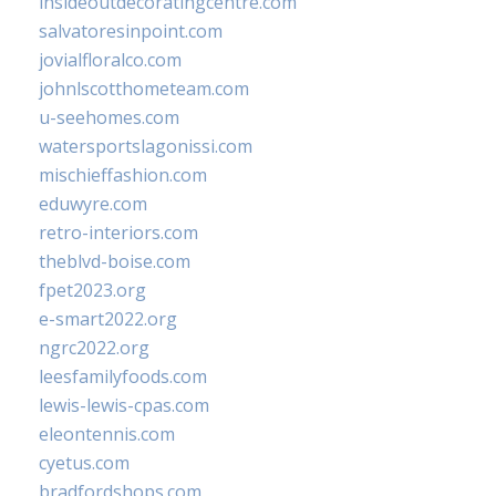
insideoutdecoratingcentre.com
salvatoresinpoint.com
jovialfloralco.com
johnlscotthometeam.com
u-seehomes.com
watersportslagonissi.com
mischieffashion.com
eduwyre.com
retro-interiors.com
theblvd-boise.com
fpet2023.org
e-smart2022.org
ngrc2022.org
leesfamilyfoods.com
lewis-lewis-cpas.com
eleontennis.com
cyetus.com
bradfordshops.com