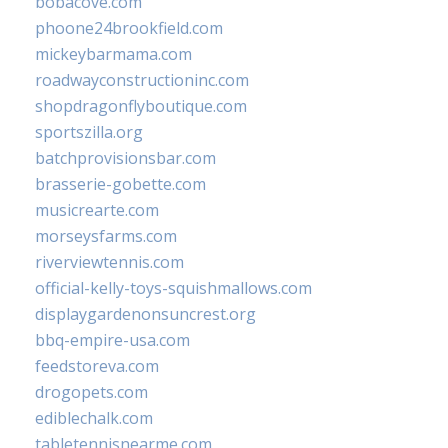
bobacove.com
phoone24brookfield.com
mickeybarmama.com
roadwayconstructioninc.com
shopdragonflyboutique.com
sportszilla.org
batchprovisionsbar.com
brasserie-gobette.com
musicrearte.com
morseysfarms.com
riverviewtennis.com
official-kelly-toys-squishmallows.com
displaygardenonsuncrest.org
bbq-empire-usa.com
feedstoreva.com
drogopets.com
ediblechalk.com
tabletennisnearme.com