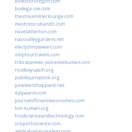
bolesfororegon.com
bodega-ole.com
thestreamlinerlounge.com
mestrinorubanofc.com
novelatherton.com
nassvalleygardens.net
electjohnstewart.com
omptourtravels.com
tribratanews-polreskebumen.com
rsudbayuasih.org
publikjurnalistik.org
juneteenthapparel.net
italywarm.com
journaloffinanceeconomics.com
kvk-kumari.org
foodscienceandtechnology.com
scisportsscience.com
addisababacuisineaz.com