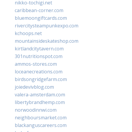
nikko-tochigi.net
caribbean-corner.com
bluemoongiftcards.com
rivercitysteampunkexpo.com
kchoops.net
mountainsideskateshop.com
kirtlandcitytavern.com
301nutritionspot.com
ammos-stores.com
loceanecreations.com
birdsongridgefarm.com
joiedevivblog.com
valera-amsterdam.com
libertybrandhemp.com
norwoodinnwi.com
neighboursmarket.com
blackanguscareers.com