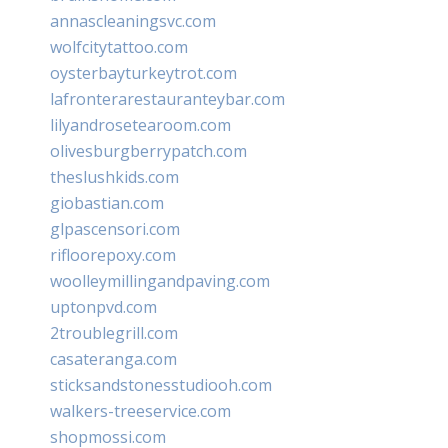
annascleaningsvc.com
wolfcitytattoo.com
oysterbayturkeytrot.com
lafronterarestauranteybar.com
lilyandrosetearoom.com
olivesburgberrypatch.com
theslushkids.com
giobastian.com
glpascensori.com
rifloorepoxy.com
woolleymillingandpaving.com
uptonpvd.com
2troublegrill.com
casateranga.com
sticksandstonesstudiooh.com
walkers-treeservice.com
shopmossi.com