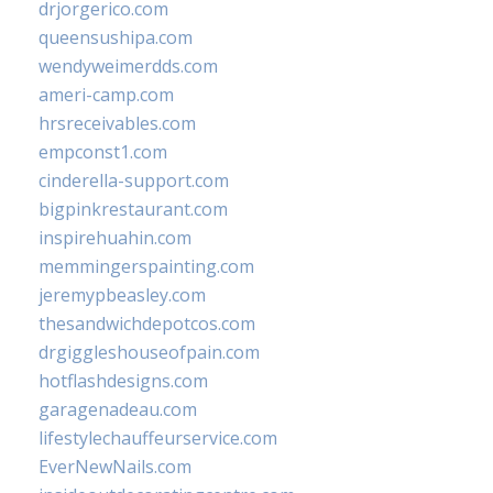
drjorgerico.com
queensushipa.com
wendyweimerdds.com
ameri-camp.com
hrsreceivables.com
empconst1.com
cinderella-support.com
bigpinkrestaurant.com
inspirehuahin.com
memmingerspainting.com
jeremypbeasley.com
thesandwichdepotcos.com
drgiggleshouseofpain.com
hotflashdesigns.com
garagenadeau.com
lifestylechauffeurservice.com
EverNewNails.com