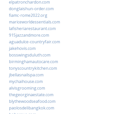
elpatronchardon.com
donglaishun-order.com
fiamc-rome2022.org
mariceworldessentials.com
lafisheriarestaurant.com
915jazzandmore.com
aguadulce-countryfair.com
jakehovis.com
bosswingsduluth.com
birminghamautocare.com
tonyscountrykitchen.com
jbellasnailspa.com
mychaihouse.com
alvisgrooming.com
thegeorginaestate.com
blythewoodseafood.com
paolosdelibangkok.com