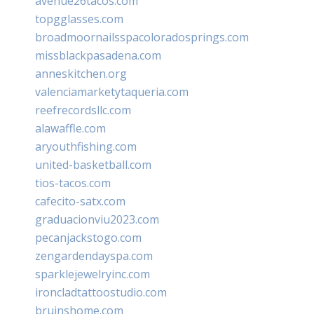
avenue26tacos.com
topgglasses.com
broadmoornailsspacoloradosprings.com
missblackpasadena.com
anneskitchen.org
valenciamarketytaqueria.com
reefrecordsllc.com
alawaffle.com
aryouthfishing.com
united-basketball.com
tios-tacos.com
cafecito-satx.com
graduacionviu2023.com
pecanjackstogo.com
zengardendayspa.com
sparklejewelryinc.com
ironcladtattoostudio.com
bruinshome.com