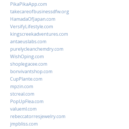
PikaPikaApp.com
takecareofbusinessdfw.org
HamadaOfJapan.com
VersifyLifestyle.com
kingscreekadventures.com
antaeuslabs.com
purelycleanchemdry.com
WishOping.com
shoplegacee.com
bonvivantshop.com
CupPlante.com
mpzin.com
stcreal.com
PopUpFlea.com
valueml.com
rebeccatorresjewelry.com
jmpbliss.com