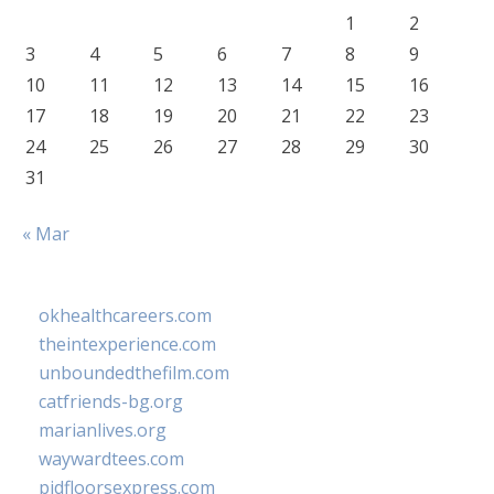
1
2
3
4
5
6
7
8
9
10
11
12
13
14
15
16
17
18
19
20
21
22
23
24
25
26
27
28
29
30
31
« Mar
okhealthcareers.com
theintexperience.com
unboundedthefilm.com
catfriends-bg.org
marianlives.org
waywardtees.com
pidfloorsexpress.com