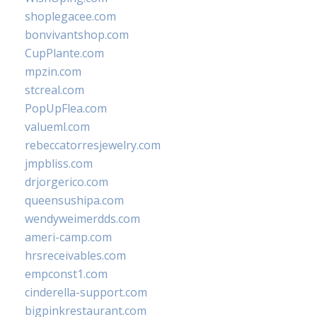
shoplegacee.com
bonvivantshop.com
CupPlante.com
mpzin.com
stcreal.com
PopUpFlea.com
valueml.com
rebeccatorresjewelry.com
jmpbliss.com
drjorgerico.com
queensushipa.com
wendyweimerdds.com
ameri-camp.com
hrsreceivables.com
empconst1.com
cinderella-support.com
bigpinkrestaurant.com