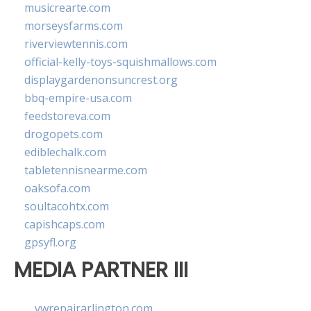
musicrearte.com
morseysfarms.com
riverviewtennis.com
official-kelly-toys-squishmallows.com
displaygardenonsuncrest.org
bbq-empire-usa.com
feedstoreva.com
drogopets.com
ediblechalk.com
tabletennisnearme.com
oaksofa.com
soultacohtx.com
capishcaps.com
gpsyfl.org
MEDIA PARTNER III
vwrepairarlington.com