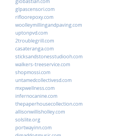
giobastian.com
glpascensori.com
rifloorepoxy.com
woolleymillingandpaving.com
uptonpvd.com
2troublegrill.com
casateranga.com
sticksandstonesstudiooh.com
walkers-treeservice.com
shopmossi.com
untamedcollectivesd.com
mxpwellness.com
infernocanine.com
thepaperhousecollection.com
allisonwillisholley.com
solslite.org
portwayinn.com
djmaddogmusic.com