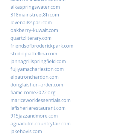
alkaspringswater.com
318mainstreet8h.com
lovenailsspari.com
oakberry-kuwait.com
quartzliterary.com
friendsofbroderickpark.com
studiopiattellina.com
jannagrillspringfield.com
fujiyamacharleston.com
elpatronchardon.com
donglaishun-order.com
fiamc-rome2022.org
mariceworldessentials.com
lafisheriarestaurant.com
915jazzandmore.com
aguadulce-countryfair.com
jakehovis.com