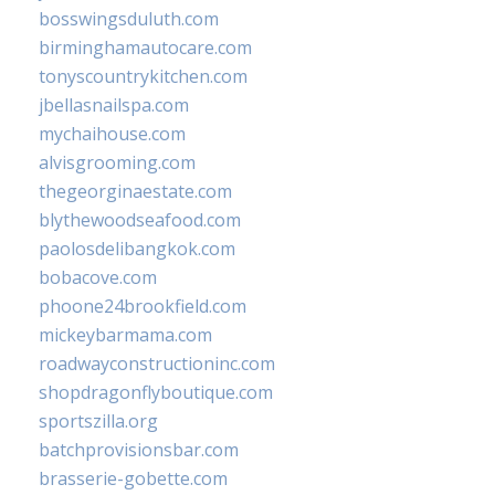
bosswingsduluth.com
birminghamautocare.com
tonyscountrykitchen.com
jbellasnailspa.com
mychaihouse.com
alvisgrooming.com
thegeorginaestate.com
blythewoodseafood.com
paolosdelibangkok.com
bobacove.com
phoone24brookfield.com
mickeybarmama.com
roadwayconstructioninc.com
shopdragonflyboutique.com
sportszilla.org
batchprovisionsbar.com
brasserie-gobette.com