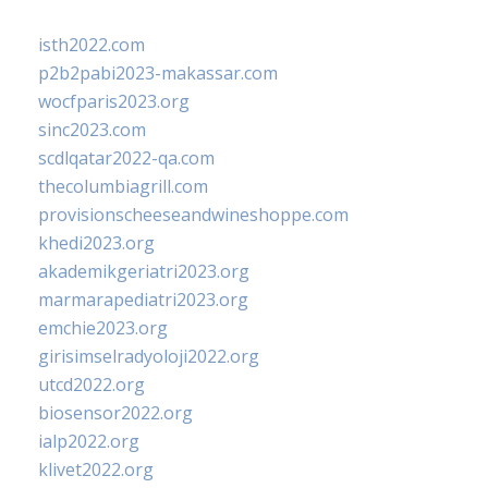
isth2022.com
p2b2pabi2023-makassar.com
wocfparis2023.org
sinc2023.com
scdlqatar2022-qa.com
thecolumbiagrill.com
provisionscheeseandwineshoppe.com
khedi2023.org
akademikgeriatri2023.org
marmarapediatri2023.org
emchie2023.org
girisimselradyoloji2022.org
utcd2022.org
biosensor2022.org
ialp2022.org
klivet2022.org