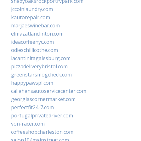
shadyoaksrockportrvpark.com
jccoinlaundry.com
kautorepair.com
marjaeswinebar.com
elmazatlanclinton.com
ideacoffeenyc.com
odieschillicothe.com
lacantinitagalesburg.com
pizzadeliverybristol.com
greenstarsmogcheck.com
happypawspl.com
callahansautoservicecenter.com
georgiascornermarket.com
perfectfit24-7.com
portugalprivatedriver.com
von-racer.com
coffeeshopcharleston.com
salon104mainstreet.com