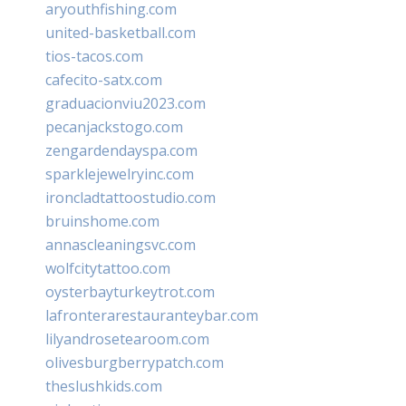
aryouthfishing.com
united-basketball.com
tios-tacos.com
cafecito-satx.com
graduacionviu2023.com
pecanjackstogo.com
zengardendayspa.com
sparklejewelryinc.com
ironcladtattoostudio.com
bruinshome.com
annascleaningsvc.com
wolfcitytattoo.com
oysterbayturkeytrot.com
lafronterarestauranteybar.com
lilyandrosetearoom.com
olivesburgberrypatch.com
theslushkids.com