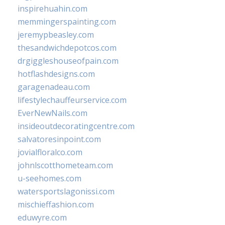
inspirehuahin.com
memmingerspainting.com
jeremypbeasley.com
thesandwichdepotcos.com
drgiggleshouseofpain.com
hotflashdesigns.com
garagenadeau.com
lifestylechauffeurservice.com
EverNewNails.com
insideoutdecoratingcentre.com
salvatoresinpoint.com
jovialfloralco.com
johnlscotthometeam.com
u-seehomes.com
watersportslagonissi.com
mischieffashion.com
eduwyre.com