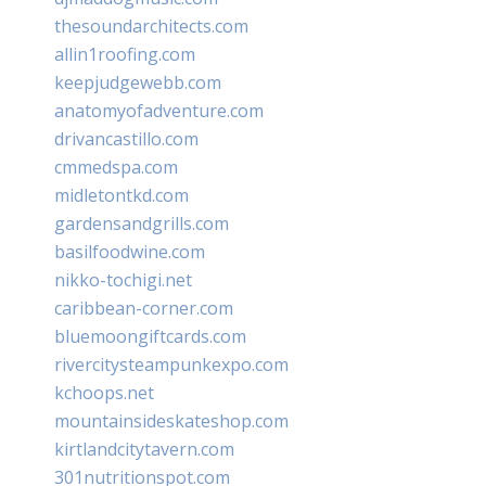
thesoundarchitects.com
allin1roofing.com
keepjudgewebb.com
anatomyofadventure.com
drivancastillo.com
cmmedspa.com
midletontkd.com
gardensandgrills.com
basilfoodwine.com
nikko-tochigi.net
caribbean-corner.com
bluemoongiftcards.com
rivercitysteampunkexpo.com
kchoops.net
mountainsideskateshop.com
kirtlandcitytavern.com
301nutritionspot.com