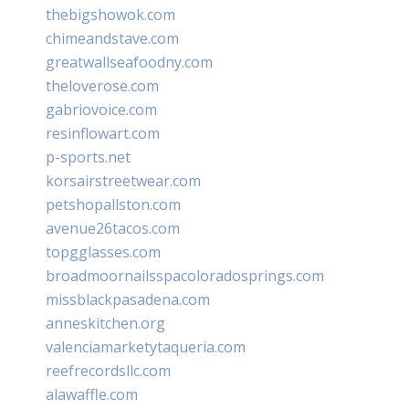
thebigshowok.com
chimeandstave.com
greatwallseafoodny.com
theloverose.com
gabriovoice.com
resinflowart.com
p-sports.net
korsairstreetwear.com
petshopallston.com
avenue26tacos.com
topgglasses.com
broadmoornailsspacoloradosprings.com
missblackpasadena.com
anneskitchen.org
valenciamarketytaqueria.com
reefrecordsllc.com
alawaffle.com