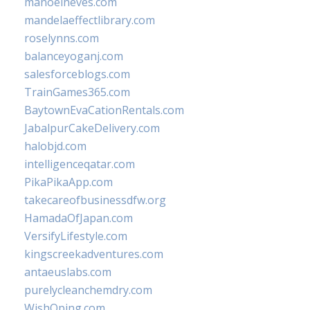
manoelneves.com
mandelaeffectlibrary.com
roselynns.com
balanceyoganj.com
salesforceblogs.com
TrainGames365.com
BaytownEvaCationRentals.com
JabalpurCakeDelivery.com
halobjd.com
intelligenceqatar.com
PikaPikaApp.com
takecareofbusinessdfw.org
HamadaOfJapan.com
VersifyLifestyle.com
kingscreekadventures.com
antaeuslabs.com
purelycleanchemdry.com
WishOping.com