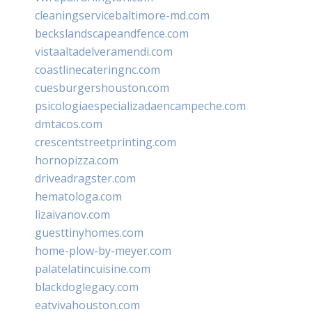
cleaningservicebaltimore-md.com
beckslandscapeandfence.com
vistaaltadelveramendi.com
coastlinecateringnc.com
cuesburgershouston.com
psicologiaespecializadaencampeche.com
dmtacos.com
crescentstreetprinting.com
hornopizza.com
driveadragster.com
hematologa.com
lizaivanov.com
guesttinyhomes.com
home-plow-by-meyer.com
palatelatincuisine.com
blackdoglegacy.com
eatvivahouston.com