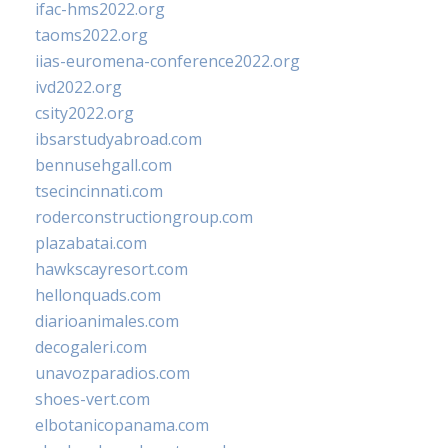
ifac-hms2022.org
taoms2022.org
iias-euromena-conference2022.org
ivd2022.org
csity2022.org
ibsarstudyabroad.com
bennusehgall.com
tsecincinnati.com
roderconstructiongroup.com
plazabatai.com
hawkscayresort.com
hellonquads.com
diarioanimales.com
decogaleri.com
unavozparadios.com
shoes-vert.com
elbotanicopanama.com