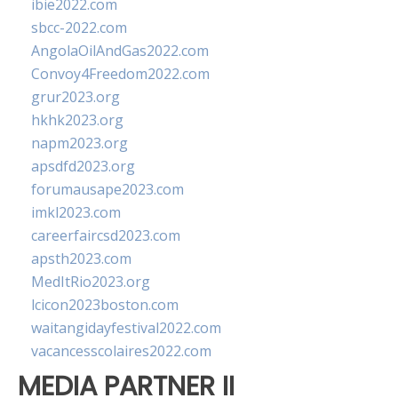
ibie2022.com
sbcc-2022.com
AngolaOilAndGas2022.com
Convoy4Freedom2022.com
grur2023.org
hkhk2023.org
napm2023.org
apsdfd2023.org
forumausape2023.com
imkl2023.com
careerfaircsd2023.com
apsth2023.com
MedItRio2023.org
lcicon2023boston.com
waitangidayfestival2022.com
vacancesscolaires2022.com
MEDIA PARTNER II