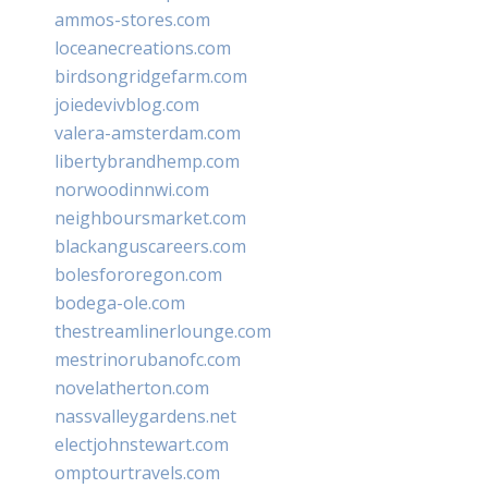
ammos-stores.com
loceanecreations.com
birdsongridgefarm.com
joiedevivblog.com
valera-amsterdam.com
libertybrandhemp.com
norwoodinnwi.com
neighboursmarket.com
blackanguscareers.com
bolesfororegon.com
bodega-ole.com
thestreamlinerlounge.com
mestrinorubanofc.com
novelatherton.com
nassvalleygardens.net
electjohnstewart.com
omptourtravels.com