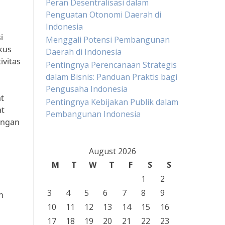
Peran Desentralisasi dalam
Penguatan Otonomi Daerah di
Indonesia
i
Menggali Potensi Pembangunan
kus
Daerah di Indonesia
vitas
Pentingnya Perencanaan Strategis
dalam Bisnis: Panduan Praktis bagi
Pengusaha Indonesia
at
Pentingnya Kebijakan Publik dalam
at
Pembangunan Indonesia
engan
August 2026
M
T
W
T
F
S
S
1
2
3
4
5
6
7
8
9
n
10
11
12
13
14
15
16
17
18
19
20
21
22
23