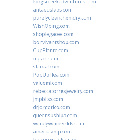
kingscreekadventures.com
antaeuslabs.com
purelycleanchemdry.com
WishOping.com
shoplegacee.com
bonvivantshop.com
CupPlante.com
mpzin.com
stcreal.com
PopUpFlea.com
valueml.com
rebeccatorresjewelry.com
jmpbliss.com
drjorgerico.com
queensushipa.com
wendyweimerdds.com
ameri-camp.com
hrsreceivables.com