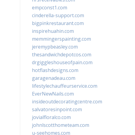
empconst1.com
cinderella-support.com
bigpinkrestaurant.com
inspirehuahin.com
memmingerspainting.com
jeremypbeasley.com
thesandwichdepotcos.com
drgiggleshouseofpain.com
hotflashdesigns.com
garagenadeau.com
lifestylechauffeurservice.com
EverNewNails.com
insideoutdecoratingcentre.com
salvatoresinpoint.com
jovialfloralco.com
johnlscotthometeam.com
u-seehomes.com