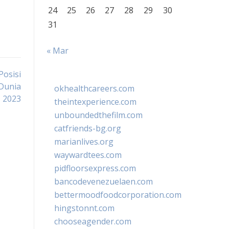
24
25
26
27
28
29
30
31
« Mar
Posisi
Dunia
okhealthcareers.com
2023
theintexperience.com
unboundedthefilm.com
catfriends-bg.org
marianlives.org
waywardtees.com
pidfloorsexpress.com
bancodevenezuelaen.com
bettermoodfoodcorporation.com
hingstonnt.com
chooseagender.com