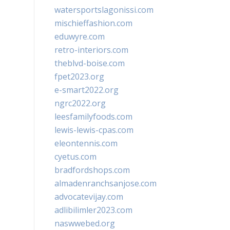
watersportslagonissi.com
mischieffashion.com
eduwyre.com
retro-interiors.com
theblvd-boise.com
fpet2023.org
e-smart2022.org
ngrc2022.org
leesfamilyfoods.com
lewis-lewis-cpas.com
eleontennis.com
cyetus.com
bradfordshops.com
almadenranchsanjose.com
advocatevijay.com
adlibilimler2023.com
naswwebed.org