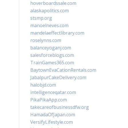
hoverboardssale.com
alaskapolitics.com
stsmp.org
manoelneves.com
mandelaeffectlibrary.com
roselynns.com
balanceyoganj.com
salesforceblogs.com
TrainGames365.com
BaytownEvaCationRentals.com
JabalpurCakeDelivery.com
halobjd.com
intelligenceqatar.com
PikaPikaApp.com
takecareofbusinessdfw.org
HamadaOfJapan.com
VersifyLifestyle.com