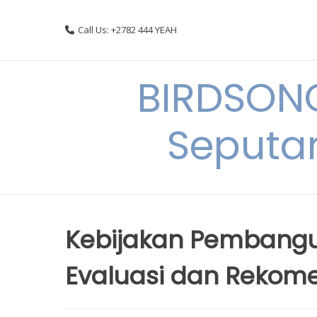
Skip
to
Call Us: +2782 444 YEAH
content
BIRDSON
Seputa
Kebijakan Pembangun
Evaluasi dan Rekom