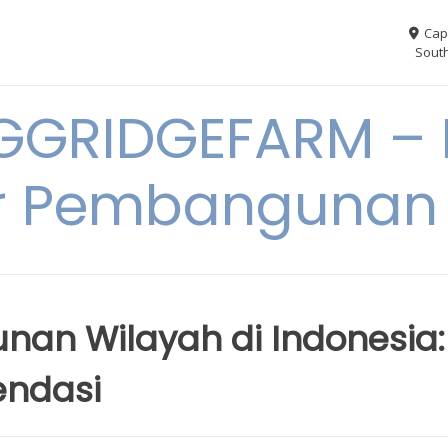
Cap
South
GGRIDGEFARM – I
r Pembangunan
an Wilayah di Indonesia:
endasi