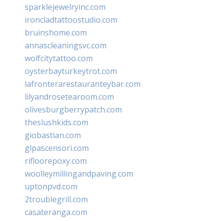
sparklejewelryinc.com
ironcladtattoostudio.com
bruinshome.com
annascleaningsvc.com
wolfcitytattoo.com
oysterbayturkeytrot.com
lafronterarestauranteybar.com
lilyandrosetearoom.com
olivesburgberrypatch.com
theslushkids.com
giobastian.com
glpascensori.com
rifloorepoxy.com
woolleymillingandpaving.com
uptonpvd.com
2troublegrill.com
casateranga.com