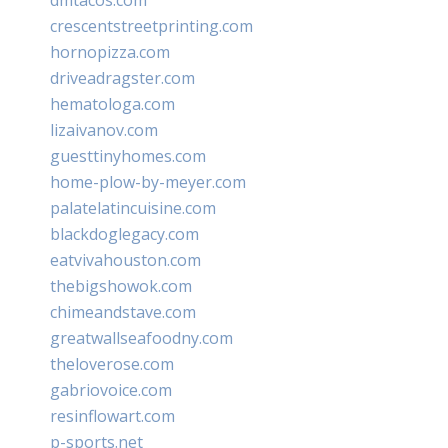
crescentstreetprinting.com
hornopizza.com
driveadragster.com
hematologa.com
lizaivanov.com
guesttinyhomes.com
home-plow-by-meyer.com
palatelatincuisine.com
blackdoglegacy.com
eatvivahouston.com
thebigshowok.com
chimeandstave.com
greatwallseafoodny.com
theloverose.com
gabriovoice.com
resinflowart.com
p-sports.net