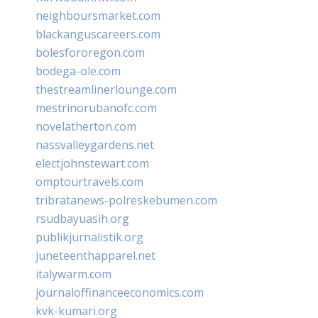
neighboursmarket.com
blackanguscareers.com
bolesfororegon.com
bodega-ole.com
thestreamlinerlounge.com
mestrinorubanofc.com
novelatherton.com
nassvalleygardens.net
electjohnstewart.com
omptourtravels.com
tribratanews-polreskebumen.com
rsudbayuasih.org
publikjurnalistik.org
juneteenthapparel.net
italywarm.com
journaloffinanceeconomics.com
kvk-kumari.org