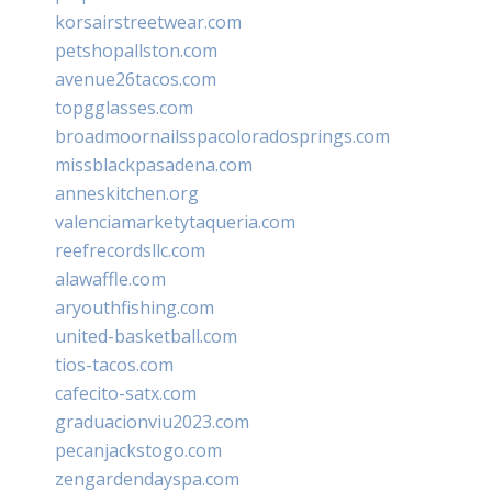
korsairstreetwear.com
petshopallston.com
avenue26tacos.com
topgglasses.com
broadmoornailsspacoloradosprings.com
missblackpasadena.com
anneskitchen.org
valenciamarketytaqueria.com
reefrecordsllc.com
alawaffle.com
aryouthfishing.com
united-basketball.com
tios-tacos.com
cafecito-satx.com
graduacionviu2023.com
pecanjackstogo.com
zengardendayspa.com