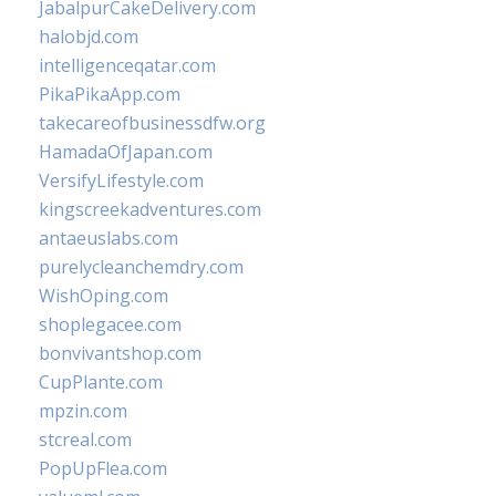
JabalpurCakeDelivery.com
halobjd.com
intelligenceqatar.com
PikaPikaApp.com
takecareofbusinessdfw.org
HamadaOfJapan.com
VersifyLifestyle.com
kingscreekadventures.com
antaeuslabs.com
purelycleanchemdry.com
WishOping.com
shoplegacee.com
bonvivantshop.com
CupPlante.com
mpzin.com
stcreal.com
PopUpFlea.com