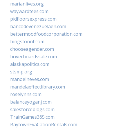
marianlives.org
waywardtees.com
pidfloorsexpress.com
bancodevenezuelaen.com
bettermoodfoodcorporation.com
hingstonnt.com
chooseagender.com
hoverboardssale.com
alaskapolitics.com
stsmp.org
manoelneves.com
mandelaeffectlibrary.com
roselynns.com
balanceyoganj.com
salesforceblogs.com
TrainGames365.com
BaytownEvaCationRentals.com