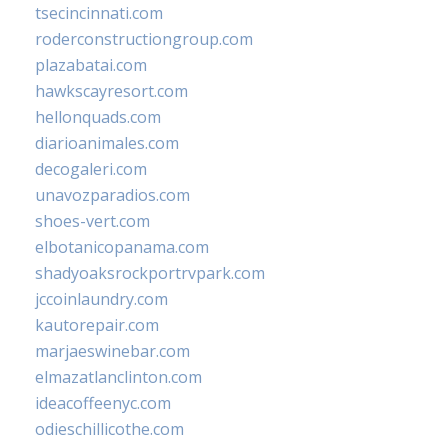
tsecincinnati.com
roderconstructiongroup.com
plazabatai.com
hawkscayresort.com
hellonquads.com
diarioanimales.com
decogaleri.com
unavozparadios.com
shoes-vert.com
elbotanicopanama.com
shadyoaksrockportrvpark.com
jccoinlaundry.com
kautorepair.com
marjaeswinebar.com
elmazatlanclinton.com
ideacoffeenyc.com
odieschillicothe.com