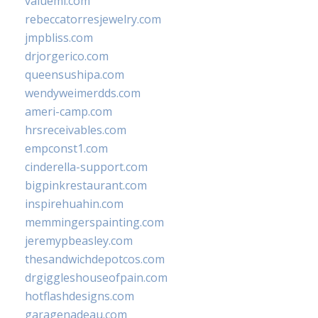
valueml.com
rebeccatorresjewelry.com
jmpbliss.com
drjorgerico.com
queensushipa.com
wendyweimerdds.com
ameri-camp.com
hrsreceivables.com
empconst1.com
cinderella-support.com
bigpinkrestaurant.com
inspirehuahin.com
memmingerspainting.com
jeremypbeasley.com
thesandwichdepotcos.com
drgiggleshouseofpain.com
hotflashdesigns.com
garagenadeau.com