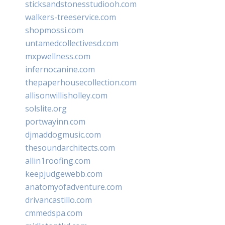
sticksandstonesstudiooh.com
walkers-treeservice.com
shopmossi.com
untamedcollectivesd.com
mxpwellness.com
infernocanine.com
thepaperhousecollection.com
allisonwillisholley.com
solslite.org
portwayinn.com
djmaddogmusic.com
thesoundarchitects.com
allin1roofing.com
keepjudgewebb.com
anatomyofadventure.com
drivancastillo.com
cmmedspa.com