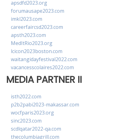
apsdfd2023.org
forumausape2023.com
imkl2023.com
careerfaircsd2023.com
apsth2023.com
MedItRio2023.org
lcicon2023boston.com
waitangidayfestival2022.com
vacancesscolaires2022.com
MEDIA PARTNER II
isth2022.com
p2b2pabi2023-makassar.com
wocfparis2023.org
sinc2023.com
scdlqatar2022-qa.com
thecolumbiagrill.com