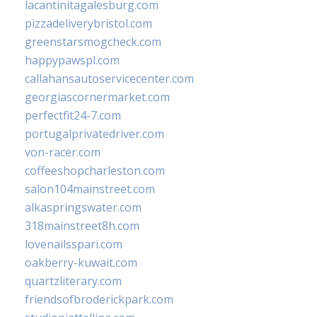
lacantinitagalesburg.com
pizzadeliverybristol.com
greenstarsmogcheck.com
happypawspl.com
callahansautoservicecenter.com
georgiascornermarket.com
perfectfit24-7.com
portugalprivatedriver.com
von-racer.com
coffeeshopcharleston.com
salon104mainstreet.com
alkaspringswater.com
318mainstreet8h.com
lovenailsspari.com
oakberry-kuwait.com
quartzliterary.com
friendsofbroderickpark.com