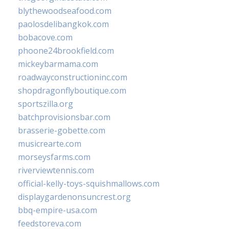
blythewoodseafood.com
paolosdelibangkok.com
bobacove.com
phoone24brookfield.com
mickeybarmama.com
roadwayconstructioninc.com
shopdragonflyboutique.com
sportszilla.org
batchprovisionsbar.com
brasserie-gobette.com
musicrearte.com
morseysfarms.com
riverviewtennis.com
official-kelly-toys-squishmallows.com
displaygardenonsuncrest.org
bbq-empire-usa.com
feedstoreva.com