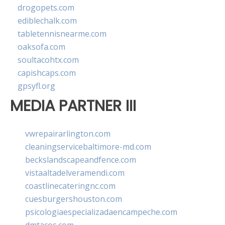
drogopets.com
ediblechalk.com
tabletennisnearme.com
oaksofa.com
soultacohtx.com
capishcaps.com
gpsyfl.org
MEDIA PARTNER III
vwrepairarlington.com
cleaningservicebaltimore-md.com
beckslandscapeandfence.com
vistaaltadelveramendi.com
coastlinecateringnc.com
cuesburgershouston.com
psicologiaespecializadaencampeche.com
dmtacos.com