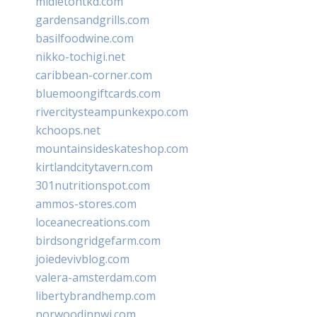
midletontkd.com
gardensandgrills.com
basilfoodwine.com
nikko-tochigi.net
caribbean-corner.com
bluemoongiftcards.com
rivercitysteampunkexpo.com
kchoops.net
mountainsideskateshop.com
kirtlandcitytavern.com
301nutritionspot.com
ammos-stores.com
loceanecreations.com
birdsongridgefarm.com
joiedevivblog.com
valera-amsterdam.com
libertybrandhemp.com
norwoodinnwi.com