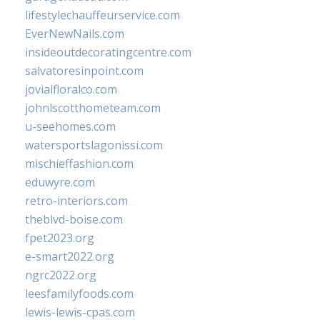
lifestylechauffeurservice.com
EverNewNails.com
insideoutdecoratingcentre.com
salvatoresinpoint.com
jovialfloralco.com
johnlscotthometeam.com
u-seehomes.com
watersportslagonissi.com
mischieffashion.com
eduwyre.com
retro-interiors.com
theblvd-boise.com
fpet2023.org
e-smart2022.org
ngrc2022.org
leesfamilyfoods.com
lewis-lewis-cpas.com