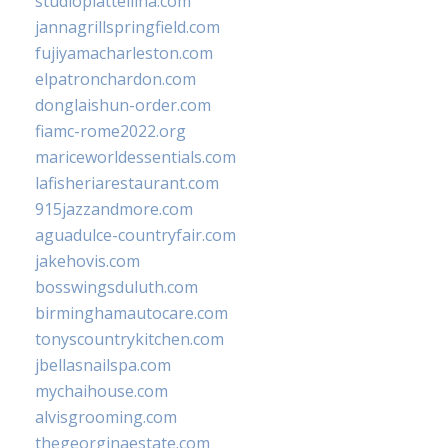
studiopiattellina.com
jannagrillspringfield.com
fujiyamacharleston.com
elpatronchardon.com
donglaishun-order.com
fiamc-rome2022.org
mariceworldessentials.com
lafisheriarestaurant.com
915jazzandmore.com
aguadulce-countryfair.com
jakehovis.com
bosswingsduluth.com
birminghamautocare.com
tonyscountrykitchen.com
jbellasnailspa.com
mychaihouse.com
alvisgrooming.com
thegeorginaestate.com