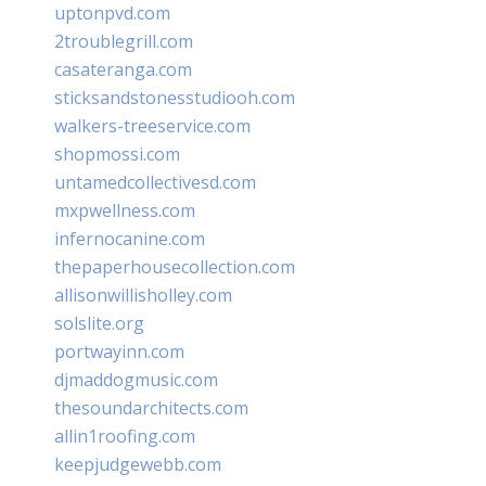
uptonpvd.com
2troublegrill.com
casateranga.com
sticksandstonesstudiooh.com
walkers-treeservice.com
shopmossi.com
untamedcollectivesd.com
mxpwellness.com
infernocanine.com
thepaperhousecollection.com
allisonwillisholley.com
solslite.org
portwayinn.com
djmaddogmusic.com
thesoundarchitects.com
allin1roofing.com
keepjudgewebb.com