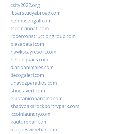
csity2022.org
ibsarstudyabroad.com
bennusehgall.com
tsecincinnati.com
roderconstructiongroup.com
plazabatai.com
hawkscayresort.com
hellonquads.com
diarioanimales.com
decogaleri.com
unavozparadios.com
shoes-vert.com
elbotanicopanama.com
shadyoaksrockportrvpark.com
jccoinlaundry.com
kautorepair.com
marjaeswinebar.com