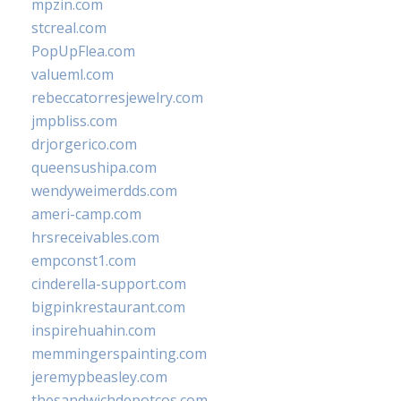
mpzin.com
stcreal.com
PopUpFlea.com
valueml.com
rebeccatorresjewelry.com
jmpbliss.com
drjorgerico.com
queensushipa.com
wendyweimerdds.com
ameri-camp.com
hrsreceivables.com
empconst1.com
cinderella-support.com
bigpinkrestaurant.com
inspirehuahin.com
memmingerspainting.com
jeremypbeasley.com
thesandwichdepotcos.com