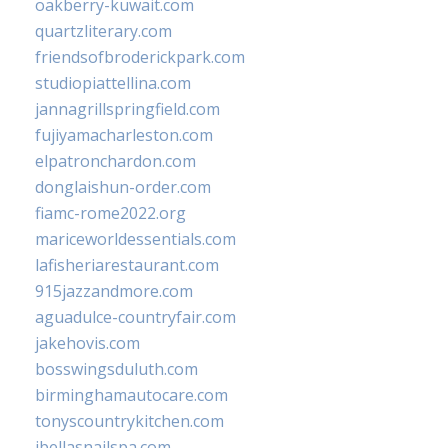
oakberry-kuwait.com
quartzliterary.com
friendsofbroderickpark.com
studiopiattellina.com
jannagrillspringfield.com
fujiyamacharleston.com
elpatronchardon.com
donglaishun-order.com
fiamc-rome2022.org
mariceworldessentials.com
lafisheriarestaurant.com
915jazzandmore.com
aguadulce-countryfair.com
jakehovis.com
bosswingsduluth.com
birminghamautocare.com
tonyscountrykitchen.com
jbellasnailspa.com