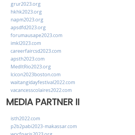
grur2023.org
hkhk2023.org
napm2023.org
apsdfd2023.org
forumausape2023.com
imkl2023.com
careerfaircsd2023.com
apsth2023.com
MedItRio2023.org
lcicon2023boston.com
waitangidayfestival2022.com
vacancesscolaires2022.com
MEDIA PARTNER II
isth2022.com
p2b2pabi2023-makassar.com
wocfparis2023.org