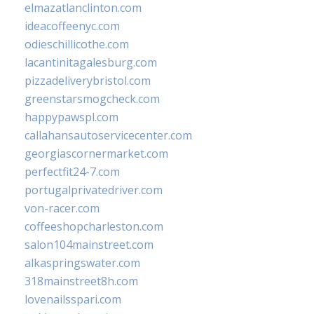
elmazatlanclinton.com
ideacoffeenyc.com
odieschillicothe.com
lacantinitagalesburg.com
pizzadeliverybristol.com
greenstarsmogcheck.com
happypawspl.com
callahansautoservicecenter.com
georgiascornermarket.com
perfectfit24-7.com
portugalprivatedriver.com
von-racer.com
coffeeshopcharleston.com
salon104mainstreet.com
alkaspringswater.com
318mainstreet8h.com
lovenailsspari.com