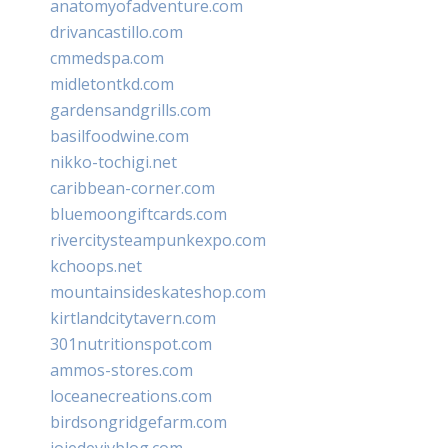
anatomyofadventure.com
drivancastillo.com
cmmedspa.com
midletontkd.com
gardensandgrills.com
basilfoodwine.com
nikko-tochigi.net
caribbean-corner.com
bluemoongiftcards.com
rivercitysteampunkexpo.com
kchoops.net
mountainsideskateshop.com
kirtlandcitytavern.com
301nutritionspot.com
ammos-stores.com
loceanecreations.com
birdsongridgefarm.com
joiedevivblog.com