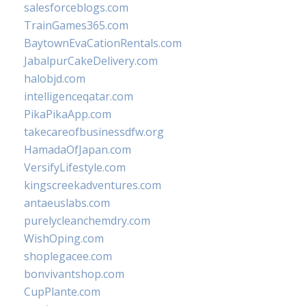
salesforceblogs.com
TrainGames365.com
BaytownEvaCationRentals.com
JabalpurCakeDelivery.com
halobjd.com
intelligenceqatar.com
PikaPikaApp.com
takecareofbusinessdfw.org
HamadaOfJapan.com
VersifyLifestyle.com
kingscreekadventures.com
antaeuslabs.com
purelycleanchemdry.com
WishOping.com
shoplegacee.com
bonvivantshop.com
CupPlante.com