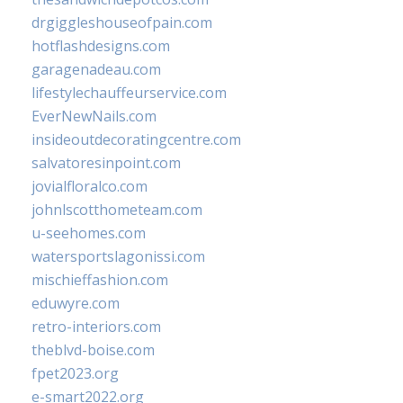
drgiggleshouseofpain.com
hotflashdesigns.com
garagenadeau.com
lifestylechauffeurservice.com
EverNewNails.com
insideoutdecoratingcentre.com
salvatoresinpoint.com
jovialfloralco.com
johnlscotthometeam.com
u-seehomes.com
watersportslagonissi.com
mischieffashion.com
eduwyre.com
retro-interiors.com
theblvd-boise.com
fpet2023.org
e-smart2022.org