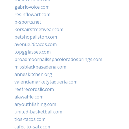
gabriovoice.com
resinflowart.com
p-sports.net
korsairstreetwear.com
petshopallston.com
avenue26tacos.com
topgglasses.com
broadmoornailsspacoloradosprings.com
missblackpasadena.com
anneskitchen.org
valenciamarketytaqueria.com
reefrecordsllc.com
alawaffle.com
aryouthfishing.com
united-basketball.com
tios-tacos.com
cafecito-satx.com