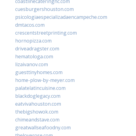
coastlinecateringnc.com
cuesburgershouston.com
psicologiaespecializadaencampeche.com
dmtacos.com
crescentstreetprinting.com
hornopizza.com
driveadragster.com
hematologa.com
lizaivanov.com
guesttinyhomes.com
home-plow-by-meyer.com
palatelatincuisine.com
blackdoglegacy.com
eatvivahouston.com
thebigshowok.com
chimeandstave.com
greatwallseafoodny.com
theloverose.com