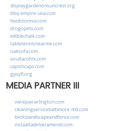
displaygardenonsuncrest.org
bbq-empire-usa.com
feedstoreva.com
drogopets.com
ediblechalk.com
tabletennisnearme.com
oaksofa.com
soultacohtx.com
capishcaps.com
gpsyfl.org
MEDIA PARTNER III
vwrepairarlington.com
cleaningservicebaltimore-md.com
beckslandscapeandfence.com
vistaaltadelveramendi.com