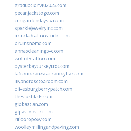
graduacionviu2023.com
pecanjackstogo.com
zengardendayspa.com
sparklejewelryinc.com
ironcladtattoostudio.com
bruinshome.com
annascleaningsvc.com
wolfcitytattoo.com
oysterbayturkeytrot.com
lafronterarestauranteybar.com
lilyandrosetearoom.com
olivesburgberrypatch.com
theslushkids.com
giobastian.com
glpascensori.com
rifloorepoxy.com
woolleymillingandpaving.com