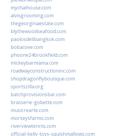
mychaihouse.com
alvisgrooming.com
thegeorginaestate.com
blythewoodseafood.com
paolosdelibangkok.com
bobacove.com
phoone24brookfield.com
mickeybarmama.com
roadwayconstructioninc.com
shopdragonflyboutique.com
sportszilla.org
batchprovisionsbar.com
brasserie-gobette.com
musicrearte.com
morseysfarms.com
riverviewtennis.com
official-kelly-toys-squishmallows.com