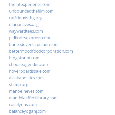
theintexperience.com
unboundedthefilm.com
catfriends-bg.org
marianlives.org
waywardtees.com
pidfloorsexpress.com
bancodevenezuelaen.com
bettermoodfoodcorporation.com
hingstonnt.com
chooseagender.com
hoverboardssale.com
alaskapolitics.com
stsmp.org
manoelneves.com
mandelaeffectlibrary.com
roselynns.com
balanceyoganj.com