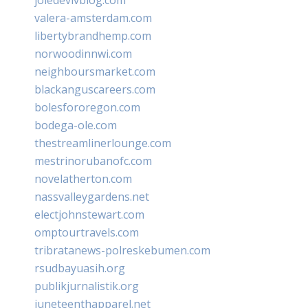
valera-amsterdam.com
libertybrandhemp.com
norwoodinnwi.com
neighboursmarket.com
blackanguscareers.com
bolesfororegon.com
bodega-ole.com
thestreamlinerlounge.com
mestrinorubanofc.com
novelatherton.com
nassvalleygardens.net
electjohnstewart.com
omptourtravels.com
tribratanews-polreskebumen.com
rsudbayuasih.org
publikjurnalistik.org
juneteenthapparel.net