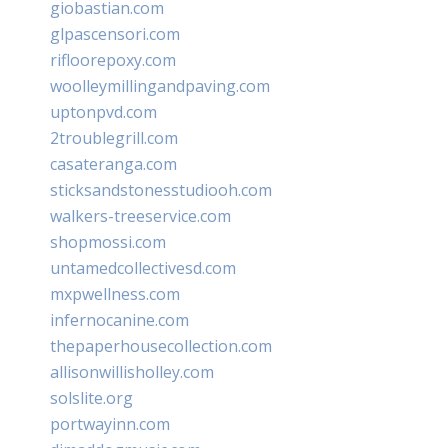
giobastian.com
glpascensori.com
rifloorepoxy.com
woolleymillingandpaving.com
uptonpvd.com
2troublegrill.com
casateranga.com
sticksandstonesstudiooh.com
walkers-treeservice.com
shopmossi.com
untamedcollectivesd.com
mxpwellness.com
infernocanine.com
thepaperhousecollection.com
allisonwillisholley.com
solslite.org
portwayinn.com