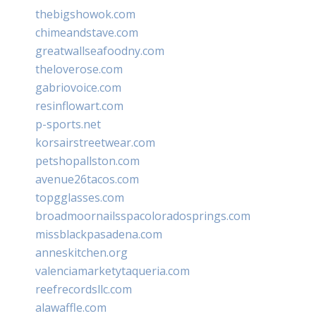
thebigshowok.com
chimeandstave.com
greatwallseafoodny.com
theloverose.com
gabriovoice.com
resinflowart.com
p-sports.net
korsairstreetwear.com
petshopallston.com
avenue26tacos.com
topgglasses.com
broadmoornailsspacoloradosprings.com
missblackpasadena.com
anneskitchen.org
valenciamarketytaqueria.com
reefrecordsllc.com
alawaffle.com