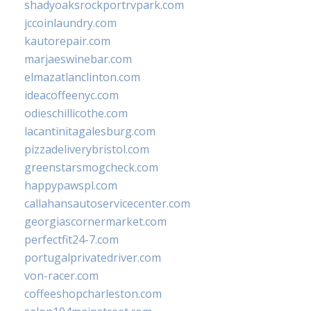
shadyoaksrockportrvpark.com
jccoinlaundry.com
kautorepair.com
marjaeswinebar.com
elmazatlanclinton.com
ideacoffeenyc.com
odieschillicothe.com
lacantinitagalesburg.com
pizzadeliverybristol.com
greenstarsmogcheck.com
happypawspl.com
callahansautoservicecenter.com
georgiascornermarket.com
perfectfit24-7.com
portugalprivatedriver.com
von-racer.com
coffeeshopcharleston.com