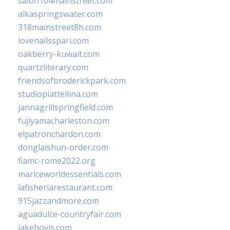
salon104mainstreet.com
alkaspringswater.com
318mainstreet8h.com
lovenailsspari.com
oakberry-kuwait.com
quartzliterary.com
friendsofbroderickpark.com
studiopiattellina.com
jannagrillspringfield.com
fujiyamacharleston.com
elpatronchardon.com
donglaishun-order.com
fiamc-rome2022.org
mariceworldessentials.com
lafisheriarestaurant.com
915jazzandmore.com
aguadulce-countryfair.com
jakehovis.com