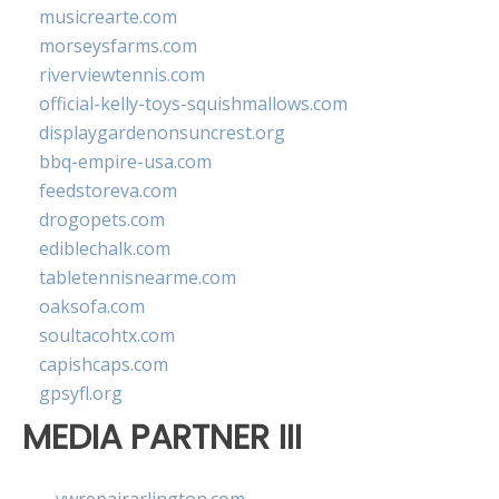
musicrearte.com
morseysfarms.com
riverviewtennis.com
official-kelly-toys-squishmallows.com
displaygardenonsuncrest.org
bbq-empire-usa.com
feedstoreva.com
drogopets.com
ediblechalk.com
tabletennisnearme.com
oaksofa.com
soultacohtx.com
capishcaps.com
gpsyfl.org
MEDIA PARTNER III
vwrepairarlington.com