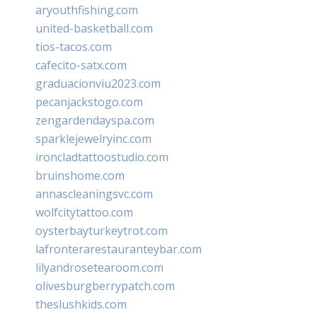
aryouthfishing.com
united-basketball.com
tios-tacos.com
cafecito-satx.com
graduacionviu2023.com
pecanjackstogo.com
zengardendayspa.com
sparklejewelryinc.com
ironcladtattoostudio.com
bruinshome.com
annascleaningsvc.com
wolfcitytattoo.com
oysterbayturkeytrot.com
lafronterarestauranteybar.com
lilyandrosetearoom.com
olivesburgberrypatch.com
theslushkids.com