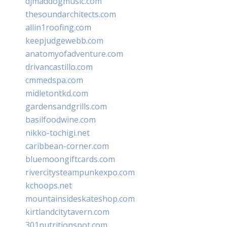
djmaddogmusic.com
thesoundarchitects.com
allin1roofing.com
keepjudgewebb.com
anatomyofadventure.com
drivancastillo.com
cmmedspa.com
midletontkd.com
gardensandgrills.com
basilfoodwine.com
nikko-tochigi.net
caribbean-corner.com
bluemoongiftcards.com
rivercitysteampunkexpo.com
kchoops.net
mountainsideskateshop.com
kirtlandcitytavern.com
301nutritionspot.com