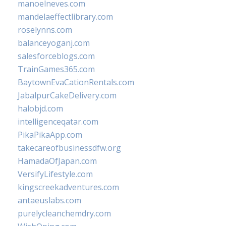
manoelneves.com
mandelaeffectlibrary.com
roselynns.com
balanceyoganj.com
salesforceblogs.com
TrainGames365.com
BaytownEvaCationRentals.com
JabalpurCakeDelivery.com
halobjd.com
intelligenceqatar.com
PikaPikaApp.com
takecareofbusinessdfw.org
HamadaOfJapan.com
VersifyLifestyle.com
kingscreekadventures.com
antaeuslabs.com
purelycleanchemdry.com