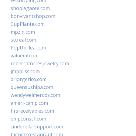
WishOping.com
shoplegacee.com
bonvivantshop.com
CupPlante.com
mpzin.com
stcreal.com
PopUpFlea.com
valueml.com
rebeccatorresjewelry.com
jmpbliss.com
drjorgerico.com
queensushipa.com
wendyweimerdds.com
ameri-camp.com
hrsreceivables.com
empconst1.com
cinderella-support.com
bigpinkrestaurant.com