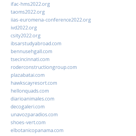
ifac-hms2022.org
taoms2022.org
iias-euromena-conference2022.org
ivd2022.org
csity2022.org
ibsarstudyabroad.com
bennusehgall.com
tsecincinnati.com
roderconstructiongroup.com
plazabatai.com
hawkscayresort.com
hellonquads.com
diarioanimales.com
decogaleri.com
unavozparadios.com
shoes-vert.com
elbotanicopanama.com