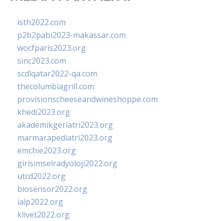
isth2022.com
p2b2pabi2023-makassar.com
wocfparis2023.org
sinc2023.com
scdlqatar2022-qa.com
thecolumbiagrill.com
provisionscheeseandwineshoppe.com
khedi2023.org
akademikgeriatri2023.org
marmarapediatri2023.org
emchie2023.org
girisimselradyoloji2022.org
utcd2022.org
biosensor2022.org
ialp2022.org
klivet2022.org