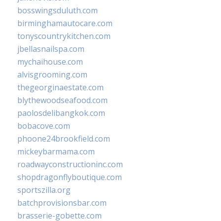
bosswingsduluth.com
birminghamautocare.com
tonyscountrykitchen.com
jbellasnailspa.com
mychaihouse.com
alvisgrooming.com
thegeorginaestate.com
blythewoodseafood.com
paolosdelibangkok.com
bobacove.com
phoone24brookfield.com
mickeybarmama.com
roadwayconstructioninc.com
shopdragonflyboutique.com
sportszilla.org
batchprovisionsbar.com
brasserie-gobette.com