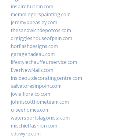
inspirehuahin.com
memmingerspainting.com
jeremypbeasley.com
thesandwichdepotcos.com
drgiggleshouseofpain.com
hotflashdesigns.com
garagenadeau.com
lifestylechauffeurservice.com
EverNewNails.com
insideoutdecoratingcentre.com
salvatoresinpoint.com
jovialfloralco.com
johnlscotthometeam.com
u-seehomes.com
watersportslagonissi.com
mischieffashion.com
eduwyre.com