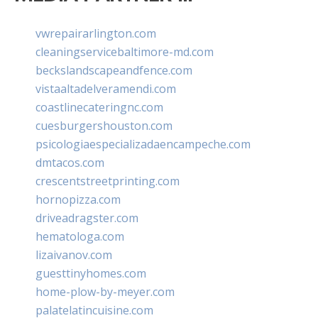
vwrepairarlington.com
cleaningservicebaltimore-md.com
beckslandscapeandfence.com
vistaaltadelveramendi.com
coastlinecateringnc.com
cuesburgershouston.com
psicologiaespecializadaencampeche.com
dmtacos.com
crescentstreetprinting.com
hornopizza.com
driveadragster.com
hematologa.com
lizaivanov.com
guesttinyhomes.com
home-plow-by-meyer.com
palatelatincuisine.com