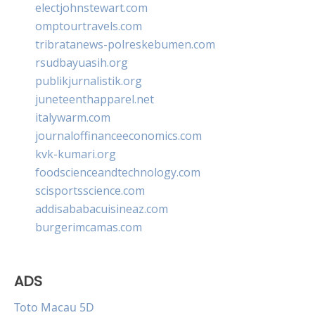
electjohnstewart.com
omptourtravels.com
tribratanews-polreskebumen.com
rsudbayuasih.org
publikjurnalistik.org
juneteenthapparel.net
italywarm.com
journaloffinanceeconomics.com
kvk-kumari.org
foodscienceandtechnology.com
scisportsscience.com
addisababacuisineaz.com
burgerimcamas.com
ADS
Toto Macau 5D