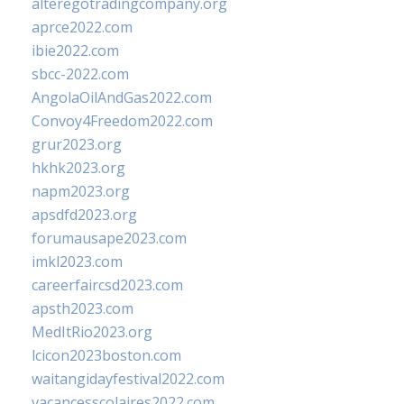
alteregotradingcompany.org
aprce2022.com
ibie2022.com
sbcc-2022.com
AngolaOilAndGas2022.com
Convoy4Freedom2022.com
grur2023.org
hkhk2023.org
napm2023.org
apsdfd2023.org
forumausape2023.com
imkl2023.com
careerfaircsd2023.com
apsth2023.com
MedItRio2023.org
lcicon2023boston.com
waitangidayfestival2022.com
vacancesscolaires2022.com