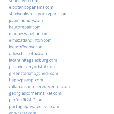
shoes-vert.com
elbotanicopanama.com
shadyoaksrockportrvpark.com
jccoinlaundry.com
kautorepair.com
marjaeswinebar.com
elmazatlanclinton.com
ideacoffeenyc.com
odieschillicothe.com
lacantinitagalesburg.com
pizzadeliverybristol.com
greenstarsmogcheck.com
happypawspl.com
callahansautoservicecenter.com
georgiascornermarket.com
perfectfit24-7.com
portugalprivatedriver.com
von-racer.com