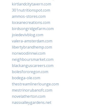
kirtlandcitytavern.com
301nutritionspot.com
ammos-stores.com
loceanecreations.com
birdsongridgefarm.com
joiedevivblog.com
valera-amsterdam.com
libertybrandhemp.com
norwoodinnwi.com
neighboursmarket.com
blackanguscareers.com
bolesfororegon.com
bodega-ole.com
thestreamlinerlounge.com
mestrinorubanofc.com
novelatherton.com
nassvalleygardens.net