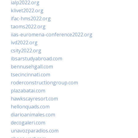
ialp2022.org
klivet2022.org
ifac-hms2022.org
taoms2022.org
iias-euromena-conference2022.org
ivd2022.org
csity2022.org
ibsarstudyabroad.com
bennusehgall.com
tsecincinnati.com
roderconstructiongroup.com
plazabatai.com
hawkscayresort.com
hellonquads.com
diarioanimales.com
decogaleri.com
unavozparadios.com