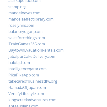
alaskapolitics.com
stsmp.org
manoelneves.com
mandelaeffectlibrary.com
roselynns.com
balanceyoganj.com
salesforceblogs.com
TrainGames365.com
BaytownEvaCationRentals.com
JabalpurCakeDelivery.com
halobjd.com
intelligenceqatar.com
PikaPikaApp.com
takecareofbusinessdfw.org
HamadaOfJapan.com
VersifyLifestyle.com
kingscreekadventures.com
antaeuslabs.com