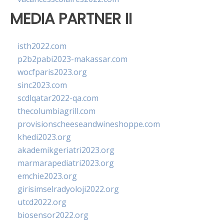
MEDIA PARTNER II
isth2022.com
p2b2pabi2023-makassar.com
wocfparis2023.org
sinc2023.com
scdlqatar2022-qa.com
thecolumbiagrill.com
provisionscheeseandwineshoppe.com
khedi2023.org
akademikgeriatri2023.org
marmarapediatri2023.org
emchie2023.org
girisimselradyoloji2022.org
utcd2022.org
biosensor2022.org