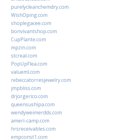
purelycleanchemdry.com
WishOping.com
shoplegacee.com
bonvivantshop.com
CupPlante.com
mpzin.com
stcreal.com
PopUpFlea.com
valueml.com
rebeccatorresjewelry.com
jmpbliss.com
drjorgerico.com
queensushipa.com
wendyweimerdds.com
ameri-camp.com
hrsreceivables.com
empconst1.com