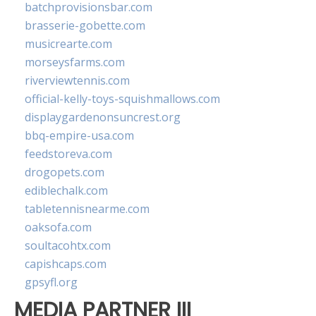
batchprovisionsbar.com
brasserie-gobette.com
musicrearte.com
morseysfarms.com
riverviewtennis.com
official-kelly-toys-squishmallows.com
displaygardenonsuncrest.org
bbq-empire-usa.com
feedstoreva.com
drogopets.com
ediblechalk.com
tabletennisnearme.com
oaksofa.com
soultacohtx.com
capishcaps.com
gpsyfl.org
MEDIA PARTNER III