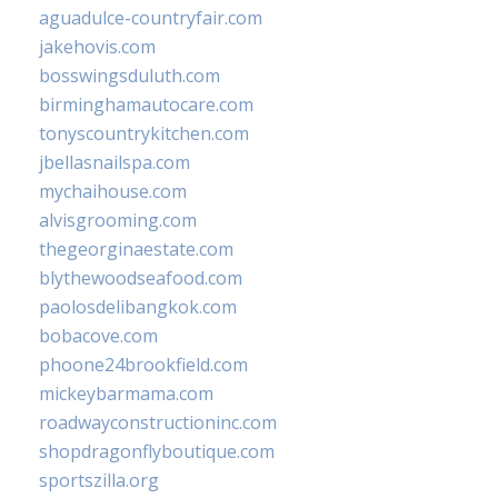
aguadulce-countryfair.com
jakehovis.com
bosswingsduluth.com
birminghamautocare.com
tonyscountrykitchen.com
jbellasnailspa.com
mychaihouse.com
alvisgrooming.com
thegeorginaestate.com
blythewoodseafood.com
paolosdelibangkok.com
bobacove.com
phoone24brookfield.com
mickeybarmama.com
roadwayconstructioninc.com
shopdragonflyboutique.com
sportszilla.org