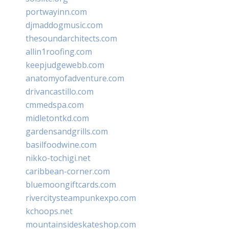
portwayinn.com
djmaddogmusic.com
thesoundarchitects.com
allin1roofing.com
keepjudgewebb.com
anatomyofadventure.com
drivancastillo.com
cmmedspa.com
midletontkd.com
gardensandgrills.com
basilfoodwine.com
nikko-tochigi.net
caribbean-corner.com
bluemoongiftcards.com
rivercitysteampunkexpo.com
kchoops.net
mountainsideskateshop.com