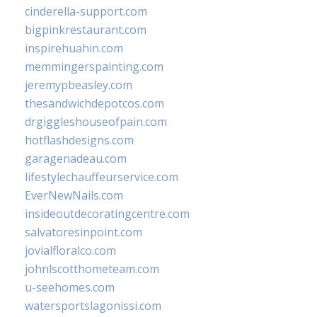
cinderella-support.com
bigpinkrestaurant.com
inspirehuahin.com
memmingerspainting.com
jeremypbeasley.com
thesandwichdepotcos.com
drgiggleshouseofpain.com
hotflashdesigns.com
garagenadeau.com
lifestylechauffeurservice.com
EverNewNails.com
insideoutdecoratingcentre.com
salvatoresinpoint.com
jovialfloralco.com
johnlscotthometeam.com
u-seehomes.com
watersportslagonissi.com