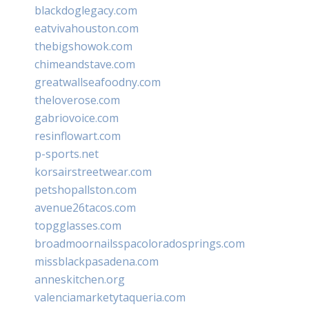
blackdoglegacy.com
eatvivahouston.com
thebigshowok.com
chimeandstave.com
greatwallseafoodny.com
theloverose.com
gabriovoice.com
resinflowart.com
p-sports.net
korsairstreetwear.com
petshopallston.com
avenue26tacos.com
topgglasses.com
broadmoornailsspacoloradosprings.com
missblackpasadena.com
anneskitchen.org
valenciamarketytaqueria.com