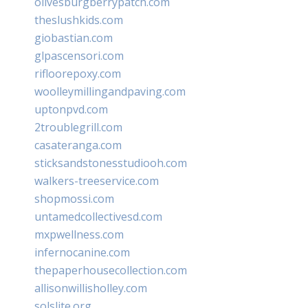
olivesburgberrypatch.com
theslushkids.com
giobastian.com
glpascensori.com
rifloorepoxy.com
woolleymillingandpaving.com
uptonpvd.com
2troublegrill.com
casateranga.com
sticksandstonesstudiooh.com
walkers-treeservice.com
shopmossi.com
untamedcollectivesd.com
mxpwellness.com
infernocanine.com
thepaperhousecollection.com
allisonwillisholley.com
solslite.org