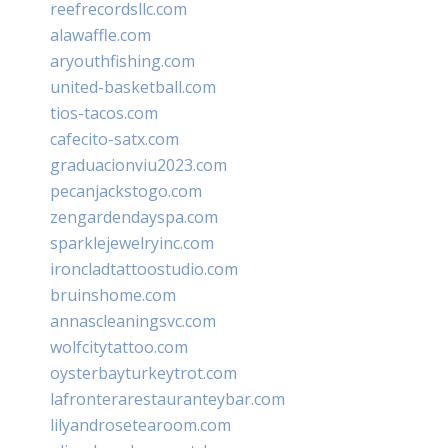
reefrecordsllc.com
alawaffle.com
aryouthfishing.com
united-basketball.com
tios-tacos.com
cafecito-satx.com
graduacionviu2023.com
pecanjackstogo.com
zengardendayspa.com
sparklejewelryinc.com
ironcladtattoostudio.com
bruinshome.com
annascleaningsvc.com
wolfcitytattoo.com
oysterbayturkeytrot.com
lafronterarestauranteybar.com
lilyandrosetearoom.com