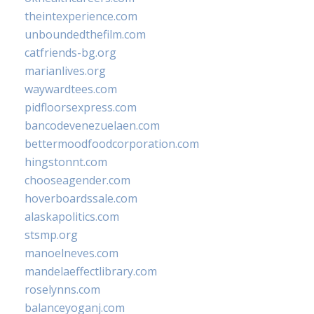
theintexperience.com
unboundedthefilm.com
catfriends-bg.org
marianlives.org
waywardtees.com
pidfloorsexpress.com
bancodevenezuelaen.com
bettermoodfoodcorporation.com
hingstonnt.com
chooseagender.com
hoverboardssale.com
alaskapolitics.com
stsmp.org
manoelneves.com
mandelaeffectlibrary.com
roselynns.com
balanceyoganj.com