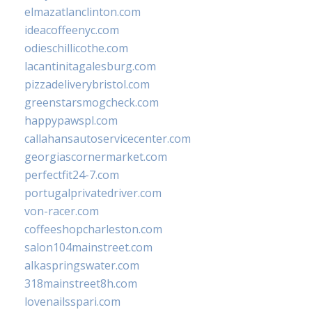
elmazatlanclinton.com
ideacoffeenyc.com
odieschillicothe.com
lacantinitagalesburg.com
pizzadeliverybristol.com
greenstarsmogcheck.com
happypawspl.com
callahansautoservicecenter.com
georgiascornermarket.com
perfectfit24-7.com
portugalprivatedriver.com
von-racer.com
coffeeshopcharleston.com
salon104mainstreet.com
alkaspringswater.com
318mainstreet8h.com
lovenailsspari.com