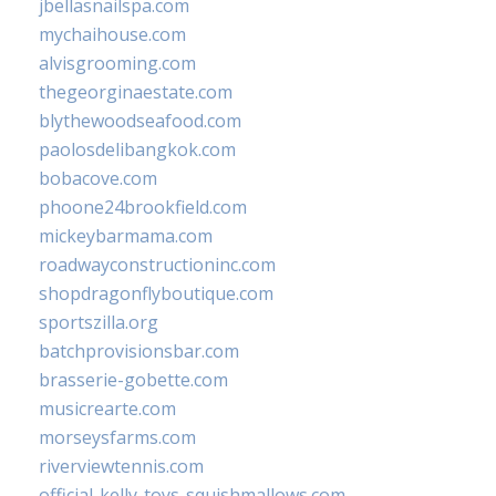
jbellasnailspa.com
mychaihouse.com
alvisgrooming.com
thegeorginaestate.com
blythewoodseafood.com
paolosdelibangkok.com
bobacove.com
phoone24brookfield.com
mickeybarmama.com
roadwayconstructioninc.com
shopdragonflyboutique.com
sportszilla.org
batchprovisionsbar.com
brasserie-gobette.com
musicrearte.com
morseysfarms.com
riverviewtennis.com
official-kelly-toys-squishmallows.com