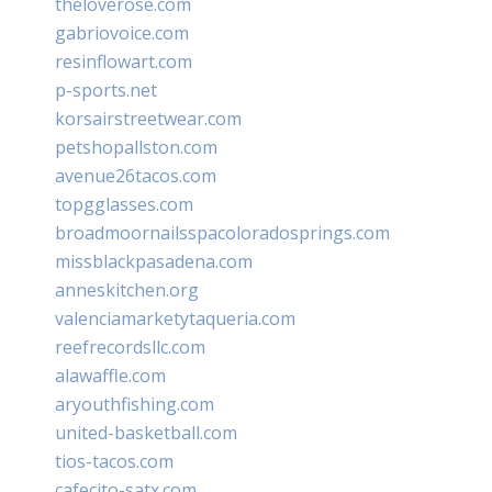
theloverose.com
gabriovoice.com
resinflowart.com
p-sports.net
korsairstreetwear.com
petshopallston.com
avenue26tacos.com
topgglasses.com
broadmoornailsspacoloradosprings.com
missblackpasadena.com
anneskitchen.org
valenciamarketytaqueria.com
reefrecordsllc.com
alawaffle.com
aryouthfishing.com
united-basketball.com
tios-tacos.com
cafecito-satx.com