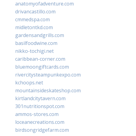
anatomyofadventure.com
drivancastillo.com
cmmedspa.com
midletontkd.com
gardensandgrills.com
basilfoodwine.com
nikko-tochigi.net
caribbean-corner.com
bluemoongiftcards.com
rivercitysteampunkexpo.com
kchoops.net
mountainsideskateshop.com
kirtlandcitytavern.com
301nutritionspot.com
ammos-stores.com
loceanecreations.com
birdsongridgefarm.com