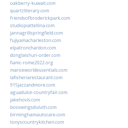
oakberry-kuwait.com
quartzliterary.com
friendsofbroderickpark.com
studiopiattellina.com
jannagrillspringfield.com
fujiyamacharleston.com
elpatronchardon.com
donglaishun-order.com
fiamc-rome2022.org
mariceworldessentials.com
lafisheriarestaurant.com
915jazzandmore.com
aguadulce-countryfair.com
jakehovis.com
bosswingsduluth.com
birminghamautocare.com
tonyscountrykitchen.com