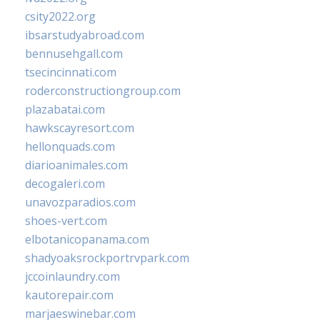
csity2022.org
ibsarstudyabroad.com
bennusehgall.com
tsecincinnati.com
roderconstructiongroup.com
plazabatai.com
hawkscayresort.com
hellonquads.com
diarioanimales.com
decogaleri.com
unavozparadios.com
shoes-vert.com
elbotanicopanama.com
shadyoaksrockportrvpark.com
jccoinlaundry.com
kautorepair.com
marjaeswinebar.com