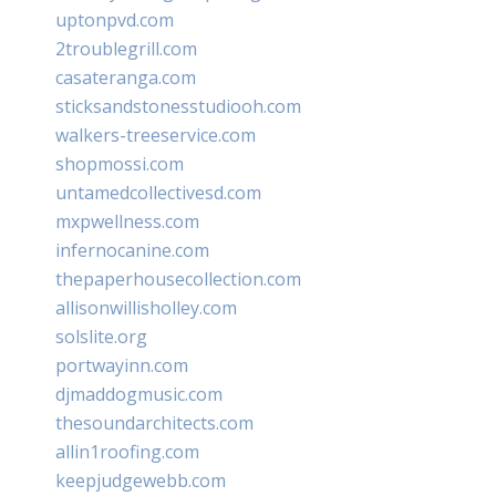
uptonpvd.com
2troublegrill.com
casateranga.com
sticksandstonesstudiooh.com
walkers-treeservice.com
shopmossi.com
untamedcollectivesd.com
mxpwellness.com
infernocanine.com
thepaperhousecollection.com
allisonwillisholley.com
solslite.org
portwayinn.com
djmaddogmusic.com
thesoundarchitects.com
allin1roofing.com
keepjudgewebb.com