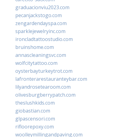
graduacionviu2023.com
pecanjackstogo.com
zengardendayspa.com
sparklejewelryinc.com
ironcladtattoostudio.com
bruinshome.com
annascleaningsvc.com
wolfcitytattoo.com
oysterbayturkeytrot.com
lafronterarestauranteybar.com
lilyandrosetearoom.com
olivesburgberrypatch.com
theslushkids.com
giobastian.com
glpascensori.com
rifloorepoxy.com
woolleymillingandpaving.com