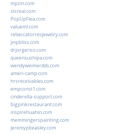
mpzin.com
stcreal.com
PopUpFlea.com
valueml.com
rebeccatorresjewelry.com
jmpbliss.com
drjorgerico.com
queensushipa.com
wendyweimerdds.com
ameri-camp.com
hrsreceivables.com
empconst1.com
cinderella-support.com
bigpinkrestaurant.com
inspirehuahin.com
memmingerspainting.com
jeremypbeasley.com