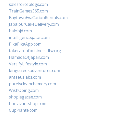
salesforceblogs.com
TrainGames365.com
BaytownEvaCationRentals.com
JabalpurCakeDelivery.com
halobjd.com
intelligenceqatar.com
PikaPikaApp.com
takecareofbusinessdfw.org
HamadaOfJapan.com
VersifyLifestyle.com
kingscreekadventures.com
antaeuslabs.com
purelycleanchemdry.com
WishOping.com
shoplegacee.com
bonvivantshop.com
CupPlante.com