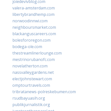
joiedevivblog.com
valera-amsterdam.com
libertybrandhemp.com
norwoodinnwi.com
neighboursmarket.com
blackanguscareers.com
bolesfororegon.com
bodega-ole.com
thestreamlinerlounge.com
mestrinorubanofc.com
novelatherton.com
nassvalleygardens.net
electjohnstewart.com
omptourtravels.com
tribratanews-polreskebumen.com
rsudbayuasih.org
publikjurnalistik.org
juneteenthapparel.net