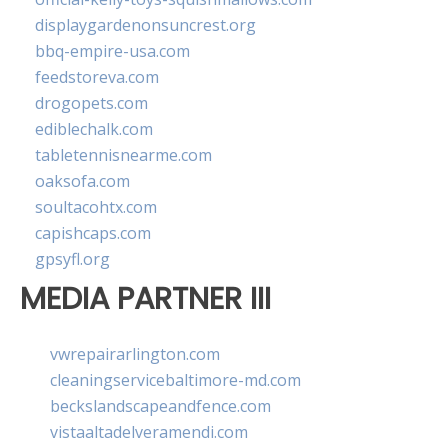
displaygardenonsuncrest.org
bbq-empire-usa.com
feedstoreva.com
drogopets.com
ediblechalk.com
tabletennisnearme.com
oaksofa.com
soultacohtx.com
capishcaps.com
gpsyfl.org
MEDIA PARTNER III
vwrepairarlington.com
cleaningservicebaltimore-md.com
beckslandscapeandfence.com
vistaaltadelveramendi.com