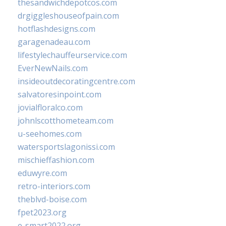
thesandwichdepotcos.com
drgiggleshouseofpain.com
hotflashdesigns.com
garagenadeau.com
lifestylechauffeurservice.com
EverNewNails.com
insideoutdecoratingcentre.com
salvatoresinpoint.com
jovialfloralco.com
johnlscotthometeam.com
u-seehomes.com
watersportslagonissi.com
mischieffashion.com
eduwyre.com
retro-interiors.com
theblvd-boise.com
fpet2023.org
e-smart2022.org