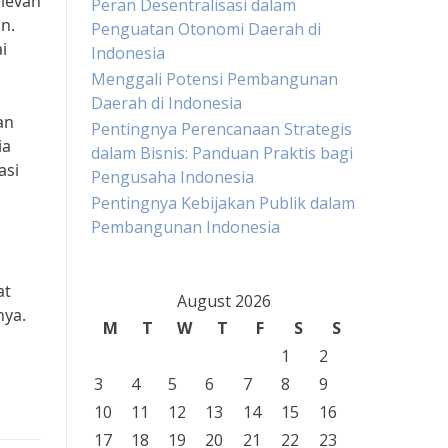
levan
Peran Desentralisasi dalam
n.
Penguatan Otonomi Daerah di
i
Indonesia
Menggali Potensi Pembangunan
Daerah di Indonesia
an
Pentingnya Perencanaan Strategis
ia
dalam Bisnis: Panduan Praktis bagi
asi
Pengusaha Indonesia
Pentingnya Kebijakan Publik dalam
Pembangunan Indonesia
at
August 2026
nya.
M
T
W
T
F
S
S
1
2
3
4
5
6
7
8
9
10
11
12
13
14
15
16
17
18
19
20
21
22
23