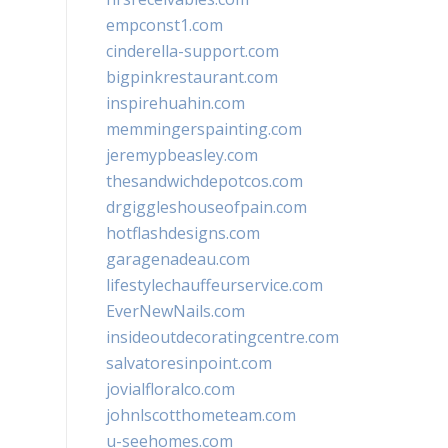
empconst1.com
cinderella-support.com
bigpinkrestaurant.com
inspirehuahin.com
memmingerspainting.com
jeremypbeasley.com
thesandwichdepotcos.com
drgiggleshouseofpain.com
hotflashdesigns.com
garagenadeau.com
lifestylechauffeurservice.com
EverNewNails.com
insideoutdecoratingcentre.com
salvatoresinpoint.com
jovialfloralco.com
johnlscotthometeam.com
u-seehomes.com