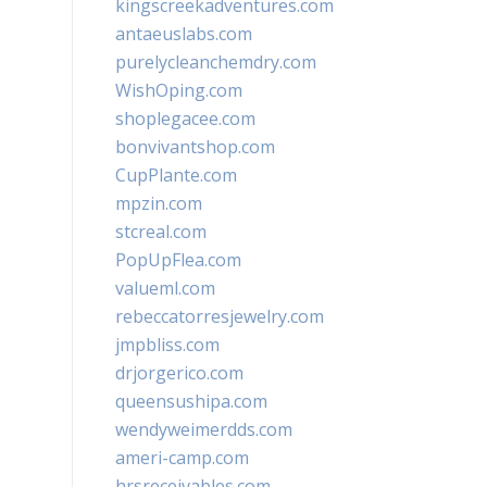
kingscreekadventures.com
antaeuslabs.com
purelycleanchemdry.com
WishOping.com
shoplegacee.com
bonvivantshop.com
CupPlante.com
mpzin.com
stcreal.com
PopUpFlea.com
valueml.com
rebeccatorresjewelry.com
jmpbliss.com
drjorgerico.com
queensushipa.com
wendyweimerdds.com
ameri-camp.com
hrsreceivables.com