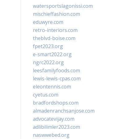
watersportslagonissi.com
mischieffashion.com
eduwyre.com
retro-interiors.com
theblvd-boise.com
fpet2023.org
e-smart2022.org
ngrc2022.org
leesfamilyfoods.com
lewis-lewis-cpas.com
eleontennis.com
cyetus.com
bradfordshops.com
almadenranchsanjose.com
advocatevijay.com
adlibilimler2023.com
naswwebed.org