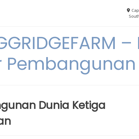
Cap
South
GGRIDGEFARM – I
r Pembangunan
gunan Dunia Ketiga
an