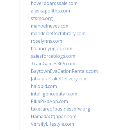
hoverboardssale.com
alaskapolitics.com
stsmp.org
manoelneves.com
mandelaeffectlibrary.com
roselynns.com
balanceyoganj.com
salesforceblogs.com
TrainGames365.com
BaytownEvaCationRentals.com
JabalpurCakeDelivery.com
halobjd.com
intelligenceqatar.com
PikaPikaApp.com
takecareofbusinessdfw.org
HamadaOfJapan.com
VersifyLifestyle.com