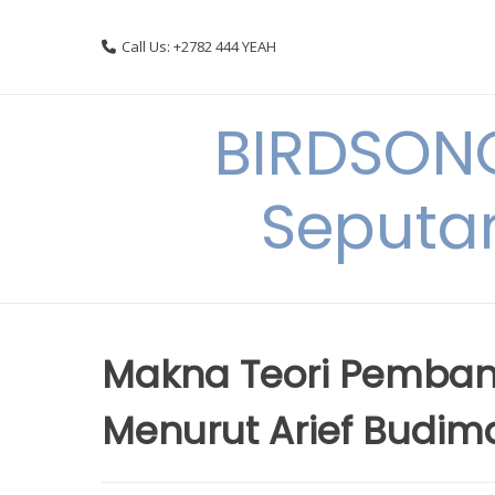
Skip
to
Call Us: +2782 444 YEAH
content
BIRDSON
Seputa
Makna Teori Pemban
Menurut Arief Budim