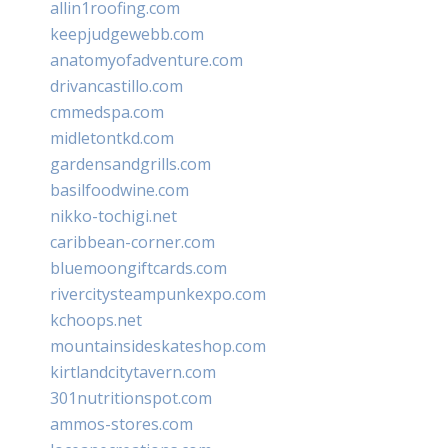
allin1roofing.com
keepjudgewebb.com
anatomyofadventure.com
drivancastillo.com
cmmedspa.com
midletontkd.com
gardensandgrills.com
basilfoodwine.com
nikko-tochigi.net
caribbean-corner.com
bluemoongiftcards.com
rivercitysteampunkexpo.com
kchoops.net
mountainsideskateshop.com
kirtlandcitytavern.com
301nutritionspot.com
ammos-stores.com