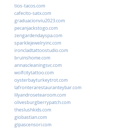
tios-tacos.com
cafecito-satx.com
graduacionviu2023.com
pecanjackstogo.com
zengardendayspa.com
sparklejewelryinc.com
ironcladtattoostudio.com
bruinshome.com
annascleaningsvc.com
wolfcitytattoo.com
oysterbayturkeytrot.com
lafronterarestauranteybar.com
lilyandrosetearoom.com
olivesburgberrypatch.com
theslushkids.com
giobastian.com
glpascensori.com