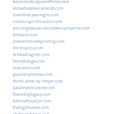
beckslandscapeandfence.com
vistaaltadelveramendi.com
coastlinecateringnc.com
cuesburgershouston.com
psicologiaespecializadaencampeche.com
dmtacos.com
crescentstreetprinting.com
hornopizza.com
driveadragster.com
hematologa.com
lizaivanov.com
guesttinyhomes.com
home-plow-by-meyer.com
palatelatincuisine.com
blackdoglegacy.com
eatvivahouston.com
thebigshowok.com
chimeandstave.com