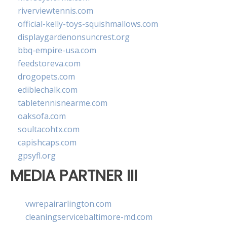
riverviewtennis.com
official-kelly-toys-squishmallows.com
displaygardenonsuncrest.org
bbq-empire-usa.com
feedstoreva.com
drogopets.com
ediblechalk.com
tabletennisnearme.com
oaksofa.com
soultacohtx.com
capishcaps.com
gpsyfl.org
MEDIA PARTNER III
vwrepairarlington.com
cleaningservicebaltimore-md.com