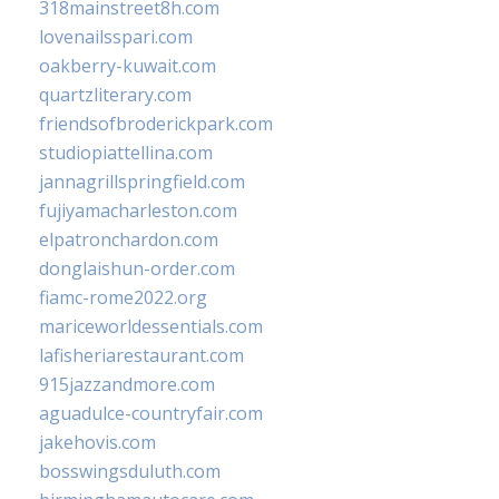
318mainstreet8h.com
lovenailsspari.com
oakberry-kuwait.com
quartzliterary.com
friendsofbroderickpark.com
studiopiattellina.com
jannagrillspringfield.com
fujiyamacharleston.com
elpatronchardon.com
donglaishun-order.com
fiamc-rome2022.org
mariceworldessentials.com
lafisheriarestaurant.com
915jazzandmore.com
aguadulce-countryfair.com
jakehovis.com
bosswingsduluth.com