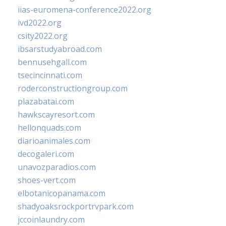
iias-euromena-conference2022.org
ivd2022.org
csity2022.org
ibsarstudyabroad.com
bennusehgall.com
tsecincinnati.com
roderconstructiongroup.com
plazabatai.com
hawkscayresort.com
hellonquads.com
diarioanimales.com
decogaleri.com
unavozparadios.com
shoes-vert.com
elbotanicopanama.com
shadyoaksrockportrvpark.com
jccoinlaundry.com