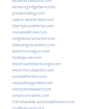
loceanecreations.com
birdsongridgefarm.com
joiedevivblog.com
valera-amsterdam.com
libertybrandhemp.com
norwoodinnwi.com
neighboursmarket.com
blackanguscareers.com
bolesfororegon.com
bodega-ole.com
thestreamlinerlounge.com
mestrinorubanofc.com
novelatherton.com
nassvalleygardens.net
electjohnstewart.com
omptourtravels.com
tribratanews-polreskebumen.com
rsudbayuasih.org