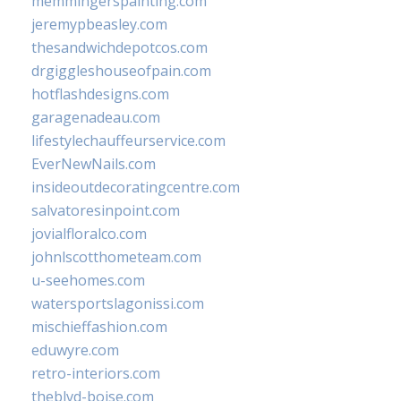
memmingerspainting.com
jeremypbeasley.com
thesandwichdepotcos.com
drgiggleshouseofpain.com
hotflashdesigns.com
garagenadeau.com
lifestylechauffeurservice.com
EverNewNails.com
insideoutdecoratingcentre.com
salvatoresinpoint.com
jovialfloralco.com
johnlscotthometeam.com
u-seehomes.com
watersportslagonissi.com
mischieffashion.com
eduwyre.com
retro-interiors.com
theblvd-boise.com