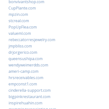
bonvivantshop.com
CupPlante.com
mpzin.com
stcreal.com
PopUpFlea.com
valueml.com
rebeccatorresjewelry.com
jmpbliss.com
drjorgerico.com
queensushipa.com
wendyweimerdds.com
ameri-camp.com
hrsreceivables.com
empconst1.com
cinderella-support.com
bigpinkrestaurant.com
inspirehuahin.com