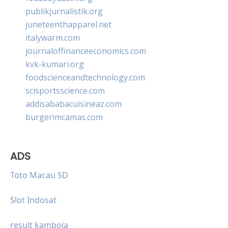
publikjurnalistik.org
juneteenthapparel.net
italywarm.com
journaloffinanceeconomics.com
kvk-kumari.org
foodscienceandtechnology.com
scisportsscience.com
addisababacuisineaz.com
burgerimcamas.com
ADS
Toto Macau 5D
Slot Indosat
result kamboja