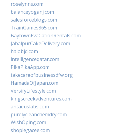
roselynns.com
balanceyoganj.com
salesforceblogs.com
TrainGames365.com
BaytownEvaCationRentals.com
JabalpurCakeDelivery.com
halobjd.com
intelligenceqatar.com
PikaPikaApp.com
takecareofbusinessdfw.org
HamadaOfJapan.com
VersifyLifestyle.com
kingscreekadventures.com
antaeuslabs.com
purelycleanchemdry.com
WishOping.com
shoplegacee.com