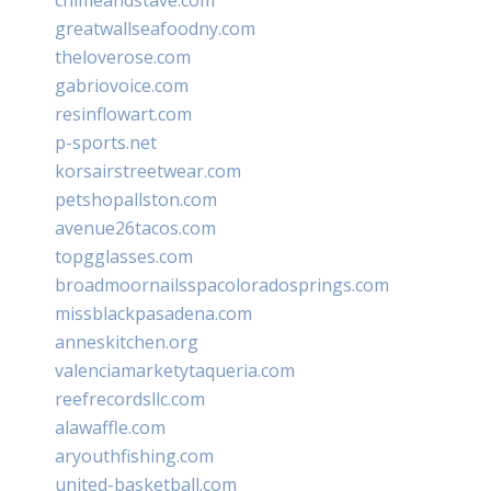
greatwallseafoodny.com
theloverose.com
gabriovoice.com
resinflowart.com
p-sports.net
korsairstreetwear.com
petshopallston.com
avenue26tacos.com
topgglasses.com
broadmoornailsspacoloradosprings.com
missblackpasadena.com
anneskitchen.org
valenciamarketytaqueria.com
reefrecordsllc.com
alawaffle.com
aryouthfishing.com
united-basketball.com