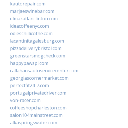
kautorepair.com
marjaeswinebar.com
elmazatlanclinton.com
ideacoffeenyc.com
odieschillicothe.com
lacantinitagalesburg.com
pizzadeliverybristol.com
greenstarsmogcheck.com
happypawspl.com
callahansautoservicecenter.com
georgiascornermarket.com
perfectfit24-7.com
portugalprivatedriver.com
von-racer.com
coffeeshopcharleston.com
salon104mainstreet.com
alkaspringswater.com