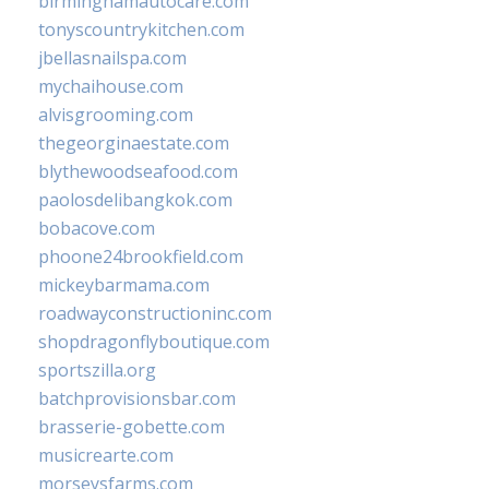
birminghamautocare.com
tonyscountrykitchen.com
jbellasnailspa.com
mychaihouse.com
alvisgrooming.com
thegeorginaestate.com
blythewoodseafood.com
paolosdelibangkok.com
bobacove.com
phoone24brookfield.com
mickeybarmama.com
roadwayconstructioninc.com
shopdragonflyboutique.com
sportszilla.org
batchprovisionsbar.com
brasserie-gobette.com
musicrearte.com
morseysfarms.com