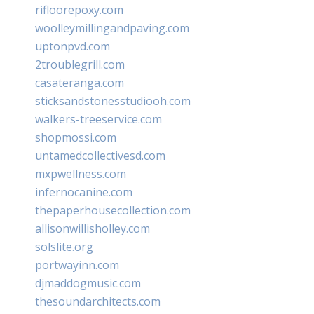
rifloorepoxy.com
woolleymillingandpaving.com
uptonpvd.com
2troublegrill.com
casateranga.com
sticksandstonesstudiooh.com
walkers-treeservice.com
shopmossi.com
untamedcollectivesd.com
mxpwellness.com
infernocanine.com
thepaperhousecollection.com
allisonwillisholley.com
solslite.org
portwayinn.com
djmaddogmusic.com
thesoundarchitects.com