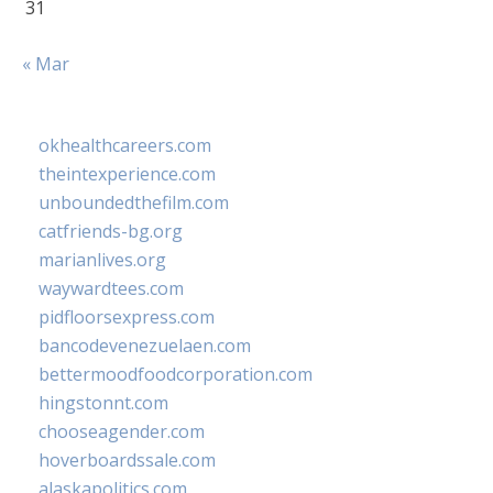
31
« Mar
okhealthcareers.com
theintexperience.com
unboundedthefilm.com
catfriends-bg.org
marianlives.org
waywardtees.com
pidfloorsexpress.com
bancodevenezuelaen.com
bettermoodfoodcorporation.com
hingstonnt.com
chooseagender.com
hoverboardssale.com
alaskapolitics.com