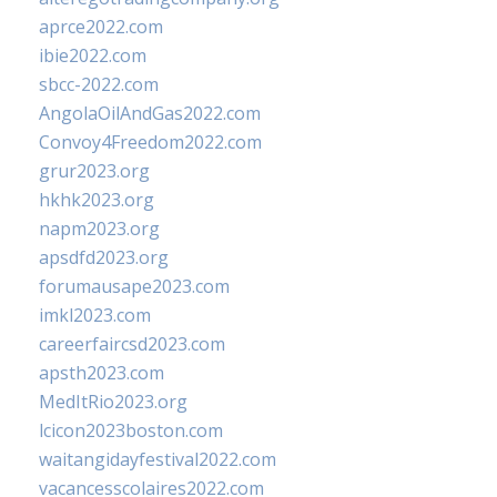
aprce2022.com
ibie2022.com
sbcc-2022.com
AngolaOilAndGas2022.com
Convoy4Freedom2022.com
grur2023.org
hkhk2023.org
napm2023.org
apsdfd2023.org
forumausape2023.com
imkl2023.com
careerfaircsd2023.com
apsth2023.com
MedItRio2023.org
lcicon2023boston.com
waitangidayfestival2022.com
vacancesscolaires2022.com