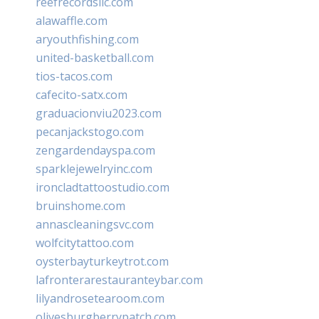
reefrecordsllc.com
alawaffle.com
aryouthfishing.com
united-basketball.com
tios-tacos.com
cafecito-satx.com
graduacionviu2023.com
pecanjackstogo.com
zengardendayspa.com
sparklejewelryinc.com
ironcladtattoostudio.com
bruinshome.com
annascleaningsvc.com
wolfcitytattoo.com
oysterbayturkeytrot.com
lafronterarestauranteybar.com
lilyandrosetearoom.com
olivesburgberrypatch.com