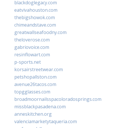
blackdoglegacy.com
eatvivahouston.com
thebigshowok.com
chimeandstave.com
greatwallseafoodny.com
theloverose.com
gabriovoice.com
resinflowart.com
p-sports.net
korsairstreetwear.com
petshopallston.com
avenue26tacos.com
topgglasses.com
broadmoornailsspacoloradosprings.com
missblackpasadena.com
anneskitchen.org
valenciamarketytaqueria.com