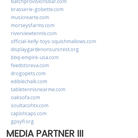
batchprovisionsbar.com
brasserie-gobette.com
musicrearte.com
morseysfarms.com
riverviewtennis.com
official-kelly-toys-squishmallows.com
displaygardenonsuncrest.org
bbq-empire-usa.com
feedstoreva.com
drogopets.com
ediblechalk.com
tabletennisnearme.com
oaksofa.com
soultacohtx.com
capishcaps.com
gpsyfl.org
MEDIA PARTNER III