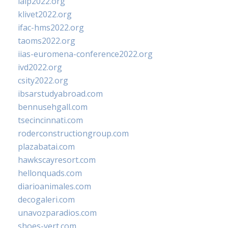
ialp2022.org
klivet2022.org
ifac-hms2022.org
taoms2022.org
iias-euromena-conference2022.org
ivd2022.org
csity2022.org
ibsarstudyabroad.com
bennusehgall.com
tsecincinnati.com
roderconstructiongroup.com
plazabatai.com
hawkscayresort.com
hellonquads.com
diarioanimales.com
decogaleri.com
unavozparadios.com
shoes-vert.com