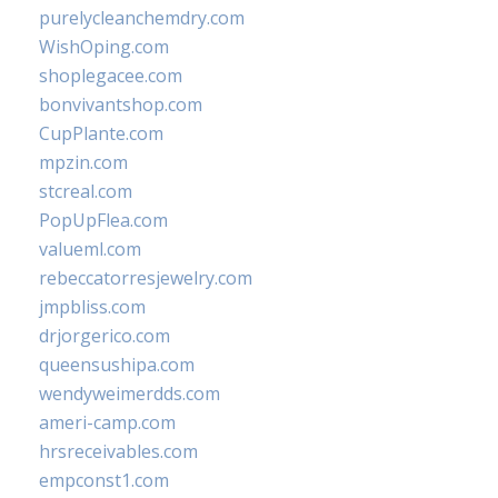
purelycleanchemdry.com
WishOping.com
shoplegacee.com
bonvivantshop.com
CupPlante.com
mpzin.com
stcreal.com
PopUpFlea.com
valueml.com
rebeccatorresjewelry.com
jmpbliss.com
drjorgerico.com
queensushipa.com
wendyweimerdds.com
ameri-camp.com
hrsreceivables.com
empconst1.com