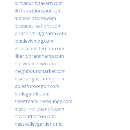
kirtlandcitytavern.com
301nutritionspot.com
ammos-stores.com
loceanecreations.com
birdsongridgefarm.com
joiedevivblog.com
valera-amsterdam.com
libertybrandhemp.com
norwoodinnwi.com
neighboursmarket.com
blackanguscareers.com
bolesfororegon.com
bodega-ole.com
thestreamlinerlounge.com
mestrinorubanofc.com
novelatherton.com
nassvalleygardens.net