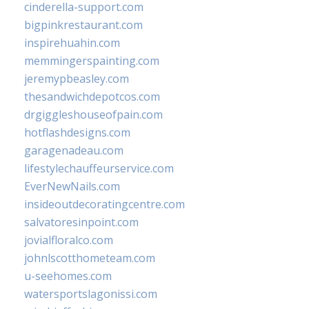
cinderella-support.com
bigpinkrestaurant.com
inspirehuahin.com
memmingerspainting.com
jeremypbeasley.com
thesandwichdepotcos.com
drgiggleshouseofpain.com
hotflashdesigns.com
garagenadeau.com
lifestylechauffeurservice.com
EverNewNails.com
insideoutdecoratingcentre.com
salvatoresinpoint.com
jovialfloralco.com
johnlscotthometeam.com
u-seehomes.com
watersportslagonissi.com