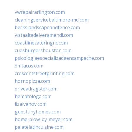
vwrepairarlington.com
cleaningservicebaltimore-md.com
beckslandscapeandfence.com
vistaaltadelveramendi.com
coastlinecateringnc.com
cuesburgershouston.com
psicologiaespecializadaencampeche.com
dmtacos.com
crescentstreetprinting.com
hornopizza.com
driveadragster.com
hematologa.com
lizaivanov.com
guesttinyhomes.com
home-plow-by-meyer.com
palatelatincuisine.com