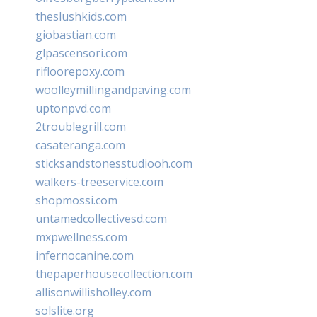
theslushkids.com
giobastian.com
glpascensori.com
rifloorepoxy.com
woolleymillingandpaving.com
uptonpvd.com
2troublegrill.com
casateranga.com
sticksandstonesstudiooh.com
walkers-treeservice.com
shopmossi.com
untamedcollectivesd.com
mxpwellness.com
infernocanine.com
thepaperhousecollection.com
allisonwillisholley.com
solslite.org