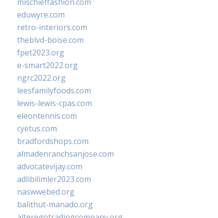
mischieffashion.com
eduwyre.com
retro-interiors.com
theblvd-boise.com
fpet2023.org
e-smart2022.org
ngrc2022.org
leesfamilyfoods.com
lewis-lewis-cpas.com
eleontennis.com
cyetus.com
bradfordshops.com
almadenranchsanjose.com
advocatevijay.com
adlibilimler2023.com
naswwebed.org
balithut-manado.org
alteregotradingcompany.org