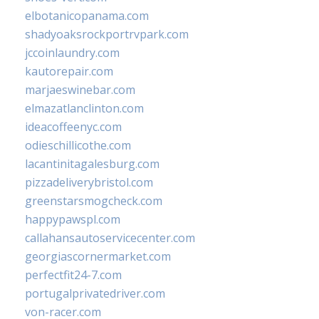
elbotanicopanama.com
shadyoaksrockportrvpark.com
jccoinlaundry.com
kautorepair.com
marjaeswinebar.com
elmazatlanclinton.com
ideacoffeenyc.com
odieschillicothe.com
lacantinitagalesburg.com
pizzadeliverybristol.com
greenstarsmogcheck.com
happypawspl.com
callahansautoservicecenter.com
georgiascornermarket.com
perfectfit24-7.com
portugalprivatedriver.com
von-racer.com