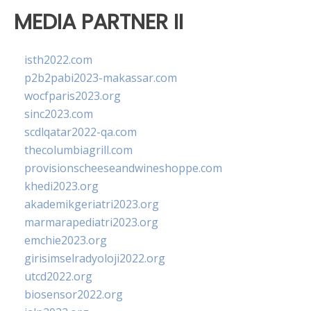
MEDIA PARTNER II
isth2022.com
p2b2pabi2023-makassar.com
wocfparis2023.org
sinc2023.com
scdlqatar2022-qa.com
thecolumbiagrill.com
provisionscheeseandwineshoppe.com
khedi2023.org
akademikgeriatri2023.org
marmarapediatri2023.org
emchie2023.org
girisimselradyoloji2022.org
utcd2022.org
biosensor2022.org