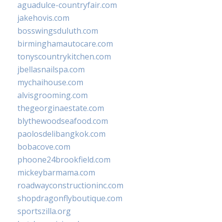
aguadulce-countryfair.com
jakehovis.com
bosswingsduluth.com
birminghamautocare.com
tonyscountrykitchen.com
jbellasnailspa.com
mychaihouse.com
alvisgrooming.com
thegeorginaestate.com
blythewoodseafood.com
paolosdelibangkok.com
bobacove.com
phoone24brookfield.com
mickeybarmama.com
roadwayconstructioninc.com
shopdragonflyboutique.com
sportszilla.org