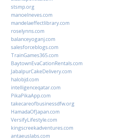
stsmp.org
manoelneves.com
mandelaeffectlibrary.com
roselynns.com
balanceyoganj.com
salesforceblogs.com
TrainGames365.com
BaytownEvaCationRentals.com
JabalpurCakeDelivery.com
halobjd.com
intelligenceqatar.com
PikaPikaApp.com
takecareofbusinessdfw.org
HamadaOfJapan.com
VersifyLifestyle.com
kingscreekadventures.com
antaeuslabs.com