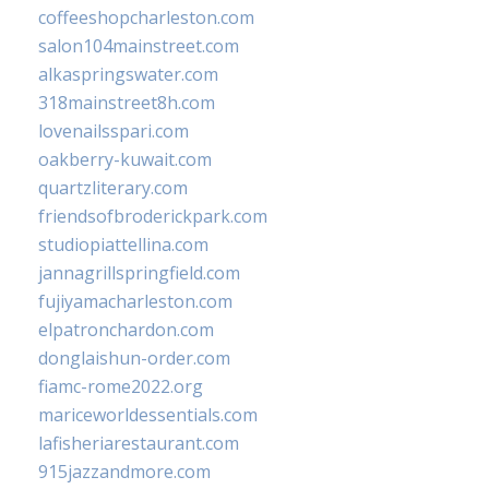
coffeeshopcharleston.com
salon104mainstreet.com
alkaspringswater.com
318mainstreet8h.com
lovenailsspari.com
oakberry-kuwait.com
quartzliterary.com
friendsofbroderickpark.com
studiopiattellina.com
jannagrillspringfield.com
fujiyamacharleston.com
elpatronchardon.com
donglaishun-order.com
fiamc-rome2022.org
mariceworldessentials.com
lafisheriarestaurant.com
915jazzandmore.com