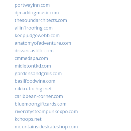
portwayinn.com
djmaddogmusic.com
thesoundarchitects.com
allin1roofing.com
keepjudgewebb.com
anatomyofadventure.com
drivancastillo.com
cmmedspa.com
midletontkd.com
gardensandgrills.com
basilfoodwine.com
nikko-tochigi.net
caribbean-corner.com
bluemoongiftcards.com
rivercitysteampunkexpo.com
kchoops.net
mountainsideskateshop.com