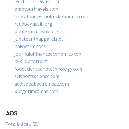
electjohnstewart.com
omptourtravels.com
tribratanews-polreskebumen.com
rsudbayuasih.org
publikjurnalistik.org
juneteenthapparel.net
italywarm.com
journaloffinanceeconomics.com
kvk-kumari.org
foodscienceandtechnology.com
scisportsscience.com
addisababacuisineaz.com
burgerimcamas.com
ADS
Toto Macau 5D