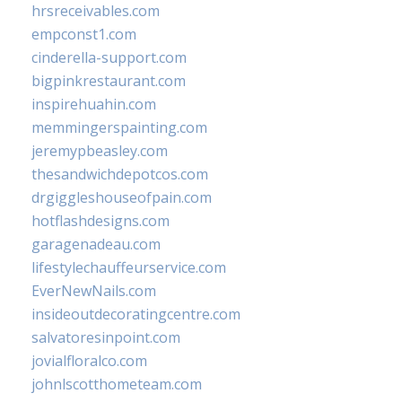
hrsreceivables.com
empconst1.com
cinderella-support.com
bigpinkrestaurant.com
inspirehuahin.com
memmingerspainting.com
jeremypbeasley.com
thesandwichdepotcos.com
drgiggleshouseofpain.com
hotflashdesigns.com
garagenadeau.com
lifestylechauffeurservice.com
EverNewNails.com
insideoutdecoratingcentre.com
salvatoresinpoint.com
jovialfloralco.com
johnlscotthometeam.com