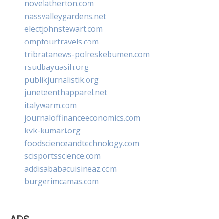
novelatherton.com
nassvalleygardens.net
electjohnstewart.com
omptourtravels.com
tribratanews-polreskebumen.com
rsudbayuasih.org
publikjurnalistik.org
juneteenthapparel.net
italywarm.com
journaloffinanceeconomics.com
kvk-kumari.org
foodscienceandtechnology.com
scisportsscience.com
addisababacuisineaz.com
burgerimcamas.com
ADS