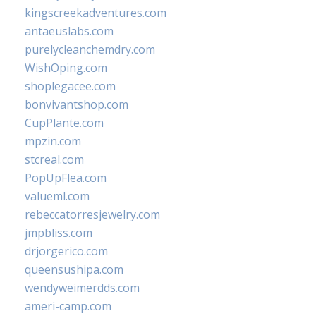
kingscreekadventures.com
antaeuslabs.com
purelycleanchemdry.com
WishOping.com
shoplegacee.com
bonvivantshop.com
CupPlante.com
mpzin.com
stcreal.com
PopUpFlea.com
valueml.com
rebeccatorresjewelry.com
jmpbliss.com
drjorgerico.com
queensushipa.com
wendyweimerdds.com
ameri-camp.com