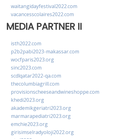
waitangidayfestival2022.com
vacancesscolaires2022.com
MEDIA PARTNER II
isth2022.com
p2b2pabi2023-makassar.com
wocfparis2023.org
sinc2023.com
scdlqatar2022-qa.com
thecolumbiagrill.com
provisionscheeseandwineshoppe.com
khedi2023.org
akademikgeriatri2023.org
marmarapediatri2023.org
emchie2023.org
girisimselradyoloji2022.org