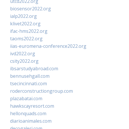
utcd2022.org
biosensor2022.org
ialp2022.org
klivet2022.org
ifac-hms2022.org
taoms2022.org
iias-euromena-conference2022.org
ivd2022.org
csity2022.org
ibsarstudyabroad.com
bennusehgall.com
tsecincinnati.com
roderconstructiongroup.com
plazabatai.com
hawkscayresort.com
hellonquads.com
diarioanimales.com
decogaleri.com