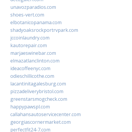
unavozparadios.com
shoes-vert.com
elbotanicopanama.com
shadyoaksrockportrvpark.com
jccoinlaundry.com
kautorepair.com
marjaeswinebar.com
elmazatlanclinton.com
ideacoffeenyc.com
odieschillicothe.com
lacantinitagalesburg.com
pizzadeliverybristol.com
greenstarsmogcheck.com
happypawspl.com
callahansautoservicecenter.com
georgiascornermarket.com
perfectfit24-7.com