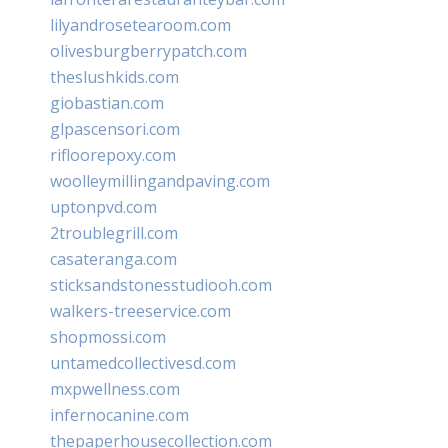
lilyandrosetearoom.com
olivesburgberrypatch.com
theslushkids.com
giobastian.com
glpascensori.com
rifloorepoxy.com
woolleymillingandpaving.com
uptonpvd.com
2troublegrill.com
casateranga.com
sticksandstonesstudiooh.com
walkers-treeservice.com
shopmossi.com
untamedcollectivesd.com
mxpwellness.com
infernocanine.com
thepaperhousecollection.com