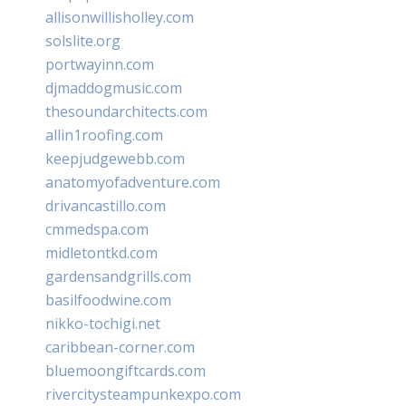
allisonwillisholley.com
solslite.org
portwayinn.com
djmaddogmusic.com
thesoundarchitects.com
allin1roofing.com
keepjudgewebb.com
anatomyofadventure.com
drivancastillo.com
cmmedspa.com
midletontkd.com
gardensandgrills.com
basilfoodwine.com
nikko-tochigi.net
caribbean-corner.com
bluemoongiftcards.com
rivercitysteampunkexpo.com