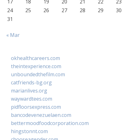
17
18
19
20
21
22
23
24
25
26
27
28
29
30
31
« Mar
okhealthcareers.com
theintexperience.com
unboundedthefilm.com
catfriends-bg.org
marianlives.org
waywardtees.com
pidfloorsexpress.com
bancodevenezuelaen.com
bettermoodfoodcorporation.com
hingstonnt.com
chooseagender.com