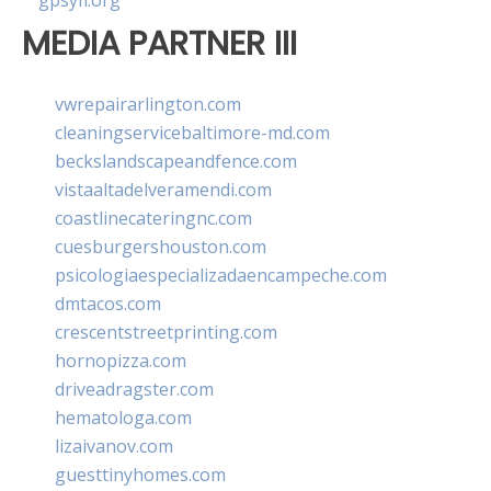
gpsyfl.org
MEDIA PARTNER III
vwrepairarlington.com
cleaningservicebaltimore-md.com
beckslandscapeandfence.com
vistaaltadelveramendi.com
coastlinecateringnc.com
cuesburgershouston.com
psicologiaespecializadaencampeche.com
dmtacos.com
crescentstreetprinting.com
hornopizza.com
driveadragster.com
hematologa.com
lizaivanov.com
guesttinyhomes.com