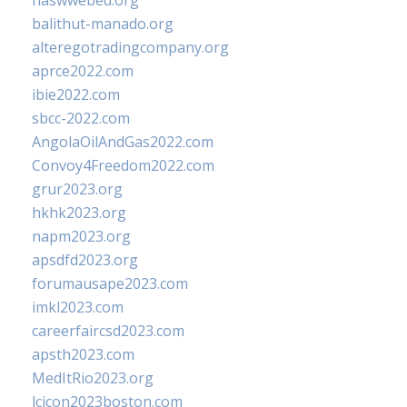
naswwebed.org
balithut-manado.org
alteregotradingcompany.org
aprce2022.com
ibie2022.com
sbcc-2022.com
AngolaOilAndGas2022.com
Convoy4Freedom2022.com
grur2023.org
hkhk2023.org
napm2023.org
apsdfd2023.org
forumausape2023.com
imkl2023.com
careerfaircsd2023.com
apsth2023.com
MedItRio2023.org
lcicon2023boston.com