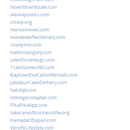
hoverboardssale.com
alaskapolitics.com
stsmp.org
manoelneves.com
mandelaeffectlibrary.com
roselynns.com
balanceyoganj.com
salesforceblogs.com
TrainGames365.com
BaytownEvaCationRentals.com
JabalpurCakeDelivery.com
halobjd.com
intelligenceqatar.com
PikaPikaApp.com
takecareofbusinessdfw.org
HamadaOfJapan.com
VersifyLifestyle.com