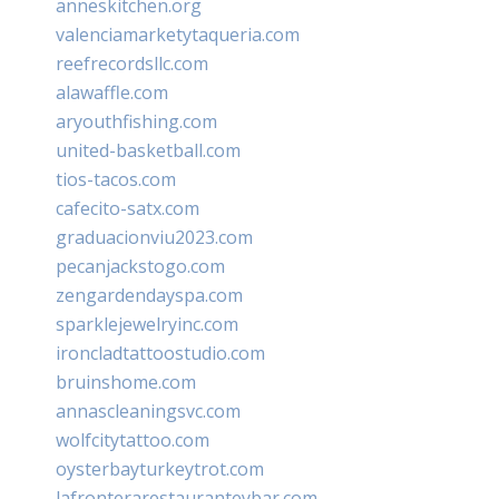
anneskitchen.org
valenciamarketytaqueria.com
reefrecordsllc.com
alawaffle.com
aryouthfishing.com
united-basketball.com
tios-tacos.com
cafecito-satx.com
graduacionviu2023.com
pecanjackstogo.com
zengardendayspa.com
sparklejewelryinc.com
ironcladtattoostudio.com
bruinshome.com
annascleaningsvc.com
wolfcitytattoo.com
oysterbayturkeytrot.com
lafronterarestauranteybar.com