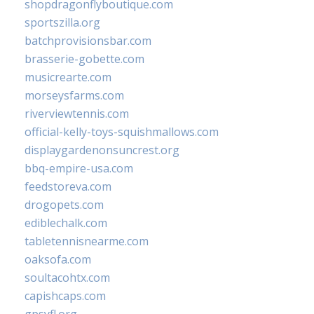
shopdragonflyboutique.com
sportszilla.org
batchprovisionsbar.com
brasserie-gobette.com
musicrearte.com
morseysfarms.com
riverviewtennis.com
official-kelly-toys-squishmallows.com
displaygardenonsuncrest.org
bbq-empire-usa.com
feedstoreva.com
drogopets.com
ediblechalk.com
tabletennisnearme.com
oaksofa.com
soultacohtx.com
capishcaps.com