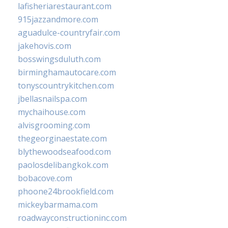
lafisheriarestaurant.com
915jazzandmore.com
aguadulce-countryfair.com
jakehovis.com
bosswingsduluth.com
birminghamautocare.com
tonyscountrykitchen.com
jbellasnailspa.com
mychaihouse.com
alvisgrooming.com
thegeorginaestate.com
blythewoodseafood.com
paolosdelibangkok.com
bobacove.com
phoone24brookfield.com
mickeybarmama.com
roadwayconstructioninc.com