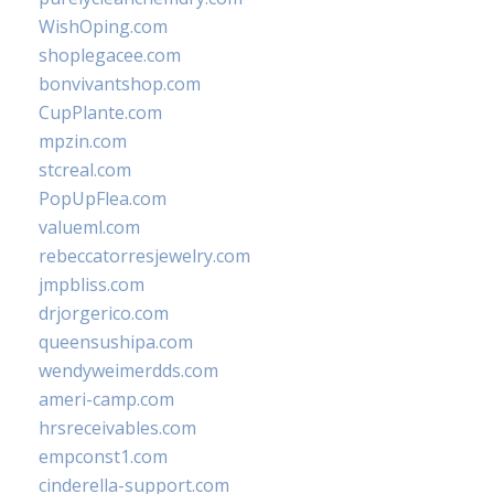
WishOping.com
shoplegacee.com
bonvivantshop.com
CupPlante.com
mpzin.com
stcreal.com
PopUpFlea.com
valueml.com
rebeccatorresjewelry.com
jmpbliss.com
drjorgerico.com
queensushipa.com
wendyweimerdds.com
ameri-camp.com
hrsreceivables.com
empconst1.com
cinderella-support.com