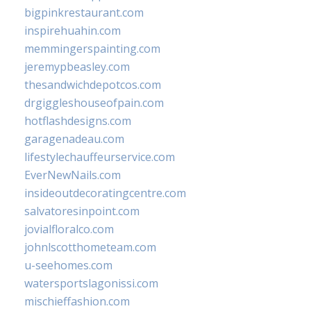
bigpinkrestaurant.com
inspirehuahin.com
memmingerspainting.com
jeremypbeasley.com
thesandwichdepotcos.com
drgiggleshouseofpain.com
hotflashdesigns.com
garagenadeau.com
lifestylechauffeurservice.com
EverNewNails.com
insideoutdecoratingcentre.com
salvatoresinpoint.com
jovialfloralco.com
johnlscotthometeam.com
u-seehomes.com
watersportslagonissi.com
mischieffashion.com