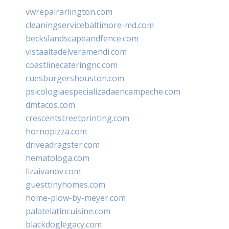
vwrepairarlington.com
cleaningservicebaltimore-md.com
beckslandscapeandfence.com
vistaaltadelveramendi.com
coastlinecateringnc.com
cuesburgershouston.com
psicologiaespecializadaencampeche.com
dmtacos.com
crescentstreetprinting.com
hornopizza.com
driveadragster.com
hematologa.com
lizaivanov.com
guesttinyhomes.com
home-plow-by-meyer.com
palatelatincuisine.com
blackdoglegacy.com