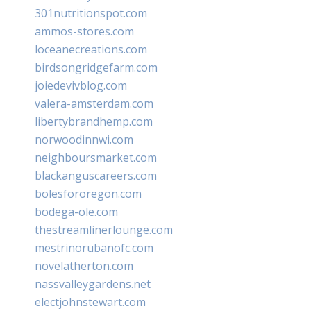
301nutritionspot.com
ammos-stores.com
loceanecreations.com
birdsongridgefarm.com
joiedevivblog.com
valera-amsterdam.com
libertybrandhemp.com
norwoodinnwi.com
neighboursmarket.com
blackanguscareers.com
bolesfororegon.com
bodega-ole.com
thestreamlinerlounge.com
mestrinorubanofc.com
novelatherton.com
nassvalleygardens.net
electjohnstewart.com