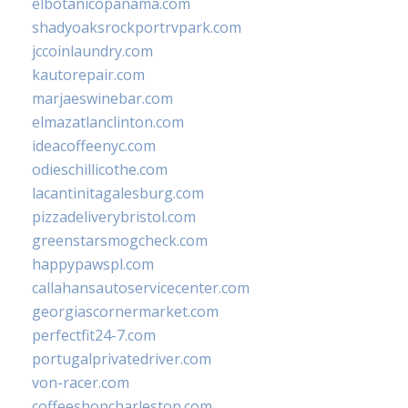
elbotanicopanama.com
shadyoaksrockportrvpark.com
jccoinlaundry.com
kautorepair.com
marjaeswinebar.com
elmazatlanclinton.com
ideacoffeenyc.com
odieschillicothe.com
lacantinitagalesburg.com
pizzadeliverybristol.com
greenstarsmogcheck.com
happypawspl.com
callahansautoservicecenter.com
georgiascornermarket.com
perfectfit24-7.com
portugalprivatedriver.com
von-racer.com
coffeeshopcharleston.com