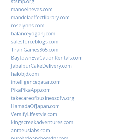
stsmp.org
manoelneves.com
mandelaeffectlibrary.com
roselynns.com
balanceyoganj.com
salesforceblogs.com
TrainGames365.com
BaytownEvaCationRentals.com
JabalpurCakeDelivery.com
halobjd.com
intelligenceqatar.com
PikaPikaApp.com
takecareofbusinessdfw.org
HamadaOfJapan.com
VersifyLifestyle.com
kingscreekadventures.com
antaeuslabs.com
purelycleanchemdry.com