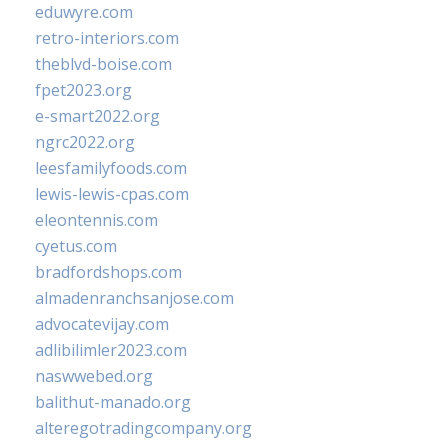
eduwyre.com
retro-interiors.com
theblvd-boise.com
fpet2023.org
e-smart2022.org
ngrc2022.org
leesfamilyfoods.com
lewis-lewis-cpas.com
eleontennis.com
cyetus.com
bradfordshops.com
almadenranchsanjose.com
advocatevijay.com
adlibilimler2023.com
naswwebed.org
balithut-manado.org
alteregotradingcompany.org