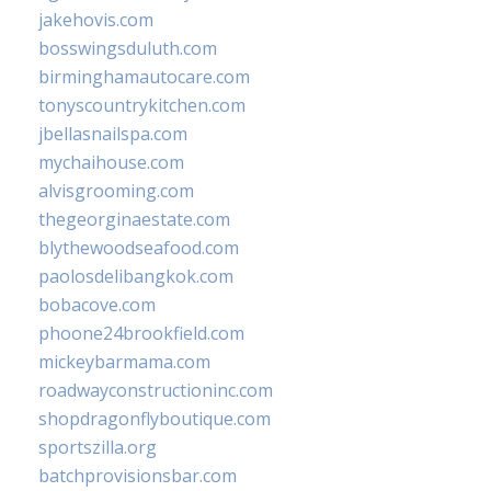
jakehovis.com
bosswingsduluth.com
birminghamautocare.com
tonyscountrykitchen.com
jbellasnailspa.com
mychaihouse.com
alvisgrooming.com
thegeorginaestate.com
blythewoodseafood.com
paolosdelibangkok.com
bobacove.com
phoone24brookfield.com
mickeybarmama.com
roadwayconstructioninc.com
shopdragonflyboutique.com
sportszilla.org
batchprovisionsbar.com