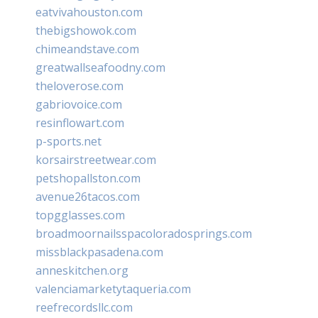
eatvivahouston.com
thebigshowok.com
chimeandstave.com
greatwallseafoodny.com
theloverose.com
gabriovoice.com
resinflowart.com
p-sports.net
korsairstreetwear.com
petshopallston.com
avenue26tacos.com
topgglasses.com
broadmoornailsspacoloradosprings.com
missblackpasadena.com
anneskitchen.org
valenciamarketytaqueria.com
reefrecordsllc.com