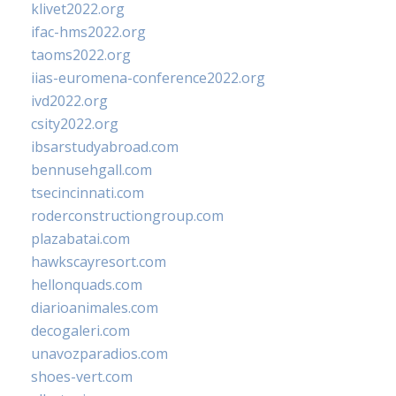
klivet2022.org
ifac-hms2022.org
taoms2022.org
iias-euromena-conference2022.org
ivd2022.org
csity2022.org
ibsarstudyabroad.com
bennusehgall.com
tsecincinnati.com
roderconstructiongroup.com
plazabatai.com
hawkscayresort.com
hellonquads.com
diarioanimales.com
decogaleri.com
unavozparadios.com
shoes-vert.com