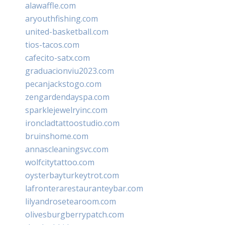
alawaffle.com
aryouthfishing.com
united-basketball.com
tios-tacos.com
cafecito-satx.com
graduacionviu2023.com
pecanjackstogo.com
zengardendayspa.com
sparklejewelryinc.com
ironcladtattoostudio.com
bruinshome.com
annascleaningsvc.com
wolfcitytattoo.com
oysterbayturkeytrot.com
lafronterarestauranteybar.com
lilyandrosetearoom.com
olivesburgberrypatch.com