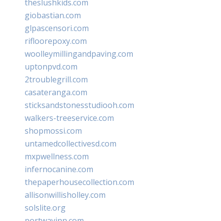
theslushkids.com
giobastian.com
glpascensori.com
rifloorepoxy.com
woolleymillingandpaving.com
uptonpvd.com
2troublegrill.com
casateranga.com
sticksandstonesstudiooh.com
walkers-treeservice.com
shopmossi.com
untamedcollectivesd.com
mxpwellness.com
infernocanine.com
thepaperhousecollection.com
allisonwillisholley.com
solslite.org
portwayinn.com