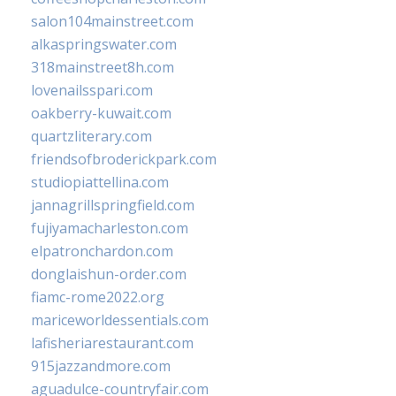
salon104mainstreet.com
alkaspringswater.com
318mainstreet8h.com
lovenailsspari.com
oakberry-kuwait.com
quartzliterary.com
friendsofbroderickpark.com
studiopiattellina.com
jannagrillspringfield.com
fujiyamacharleston.com
elpatronchardon.com
donglaishun-order.com
fiamc-rome2022.org
mariceworldessentials.com
lafisheriarestaurant.com
915jazzandmore.com
aguadulce-countryfair.com