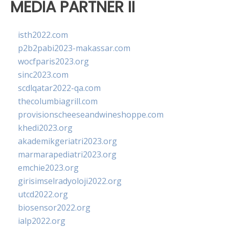
MEDIA PARTNER II
isth2022.com
p2b2pabi2023-makassar.com
wocfparis2023.org
sinc2023.com
scdlqatar2022-qa.com
thecolumbiagrill.com
provisionscheeseandwineshoppe.com
khedi2023.org
akademikgeriatri2023.org
marmarapediatri2023.org
emchie2023.org
girisimselradyoloji2022.org
utcd2022.org
biosensor2022.org
ialp2022.org