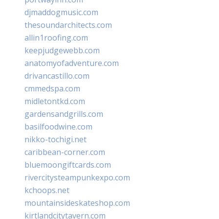
djmaddogmusic.com
thesoundarchitects.com
allin1roofing.com
keepjudgewebb.com
anatomyofadventure.com
drivancastillo.com
cmmedspa.com
midletontkd.com
gardensandgrills.com
basilfoodwine.com
nikko-tochigi.net
caribbean-corner.com
bluemoongiftcards.com
rivercitysteampunkexpo.com
kchoops.net
mountainsideskateshop.com
kirtlandcitytavern.com