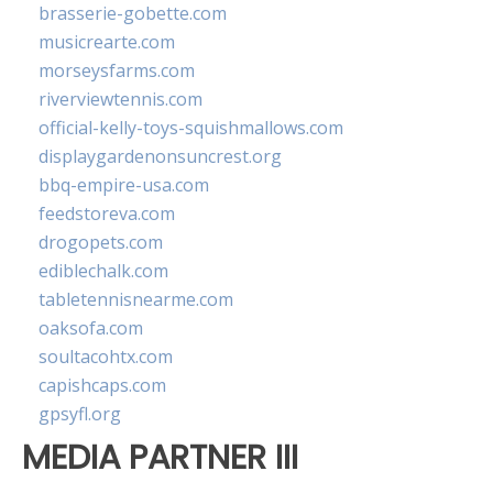
brasserie-gobette.com
musicrearte.com
morseysfarms.com
riverviewtennis.com
official-kelly-toys-squishmallows.com
displaygardenonsuncrest.org
bbq-empire-usa.com
feedstoreva.com
drogopets.com
ediblechalk.com
tabletennisnearme.com
oaksofa.com
soultacohtx.com
capishcaps.com
gpsyfl.org
MEDIA PARTNER III