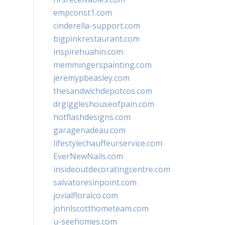
empconst1.com
cinderella-support.com
bigpinkrestaurant.com
inspirehuahin.com
memmingerspainting.com
jeremypbeasley.com
thesandwichdepotcos.com
drgiggleshouseofpain.com
hotflashdesigns.com
garagenadeau.com
lifestylechauffeurservice.com
EverNewNails.com
insideoutdecoratingcentre.com
salvatoresinpoint.com
jovialfloralco.com
johnlscotthometeam.com
u-seehomes.com