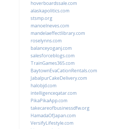
hoverboardssale.com
alaskapolitics.com
stsmp.org
manoelneves.com
mandelaeffectlibrary.com
roselynns.com
balanceyoganj.com
salesforceblogs.com
TrainGames365.com
BaytownEvaCationRentals.com
JabalpurCakeDelivery.com
halobjd.com
intelligenceqatar.com
PikaPikaApp.com
takecareofbusinessdfw.org
HamadaOfJapan.com
VersifyLifestyle.com