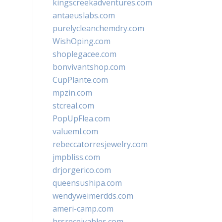
kingscreekadventures.com
antaeuslabs.com
purelycleanchemdry.com
WishOping.com
shoplegacee.com
bonvivantshop.com
CupPlante.com
mpzin.com
stcreal.com
PopUpFlea.com
valueml.com
rebeccatorresjewelry.com
jmpbliss.com
drjorgerico.com
queensushipa.com
wendyweimerdds.com
ameri-camp.com
hrsreceivables.com