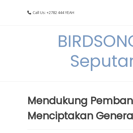
Skip
to
Call Us: +2782 444 YEAH
content
BIRDSON
Seputa
Mendukung Pembang
Menciptakan Genera