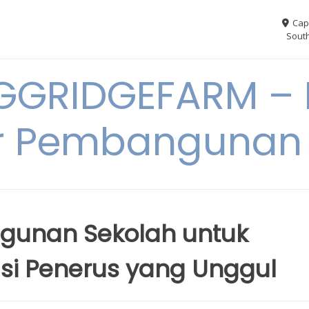
Cap
South
GGRIDGEFARM – I
r Pembangunan
unan Sekolah untuk
si Penerus yang Unggul