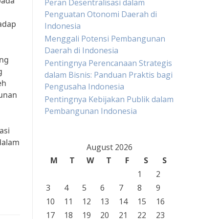
pada
Peran Desentralisasi dalam
Penguatan Otonomi Daerah di
hadap
Indonesia
Menggali Potensi Pembangunan
Daerah di Indonesia
ang
Pentingnya Perencanaan Strategis
g
dalam Bisnis: Panduan Praktis bagi
eh
Pengusaha Indonesia
gunan
Pentingnya Kebijakan Publik dalam
Pembangunan Indonesia
asi
dalam
August 2026
M
T
W
T
F
S
S
1
2
3
4
5
6
7
8
9
10
11
12
13
14
15
16
17
18
19
20
21
22
23