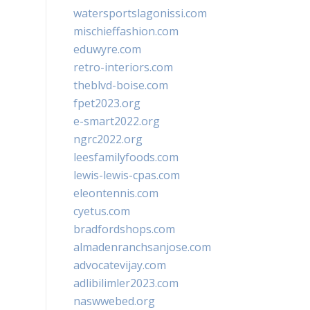
watersportslagonissi.com
mischieffashion.com
eduwyre.com
retro-interiors.com
theblvd-boise.com
fpet2023.org
e-smart2022.org
ngrc2022.org
leesfamilyfoods.com
lewis-lewis-cpas.com
eleontennis.com
cyetus.com
bradfordshops.com
almadenranchsanjose.com
advocatevijay.com
adlibilimler2023.com
naswwebed.org