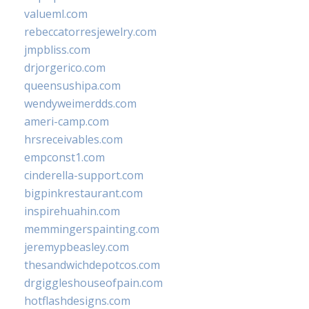
valueml.com
rebeccatorresjewelry.com
jmpbliss.com
drjorgerico.com
queensushipa.com
wendyweimerdds.com
ameri-camp.com
hrsreceivables.com
empconst1.com
cinderella-support.com
bigpinkrestaurant.com
inspirehuahin.com
memmingerspainting.com
jeremypbeasley.com
thesandwichdepotcos.com
drgiggleshouseofpain.com
hotflashdesigns.com