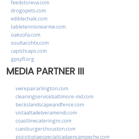
feedstoreva.com
drogopets.com
ediblechalk.com
tabletennisnearme.com
oaksofa.com
soultacohtx.com
capishcaps.com
gpsyfl.org
MEDIA PARTNER III
vwrepairarlington.com
cleaningservicebaltimore-md.com
beckslandscapeandfence.com
vistaaltadelveramendi.com
coastlinecateringnc.com
cuesburgershouston.com
psicologiaespecializadaencampeche.com