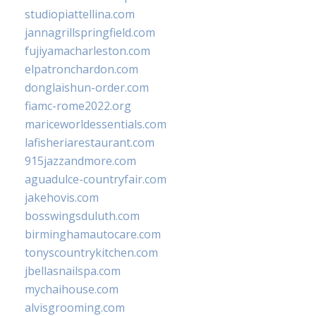
studiopiattellina.com
jannagrillspringfield.com
fujiyamacharleston.com
elpatronchardon.com
donglaishun-order.com
fiamc-rome2022.org
mariceworldessentials.com
lafisheriarestaurant.com
915jazzandmore.com
aguadulce-countryfair.com
jakehovis.com
bosswingsduluth.com
birminghamautocare.com
tonyscountrykitchen.com
jbellasnailspa.com
mychaihouse.com
alvisgrooming.com