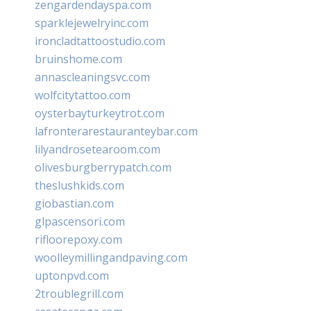
zengardendayspa.com
sparklejewelryinc.com
ironcladtattoostudio.com
bruinshome.com
annascleaningsvc.com
wolfcitytattoo.com
oysterbayturkeytrot.com
lafronterarestauranteybar.com
lilyandrosetearoom.com
olivesburgberrypatch.com
theslushkids.com
giobastian.com
glpascensori.com
rifloorepoxy.com
woolleymillingandpaving.com
uptonpvd.com
2troublegrill.com