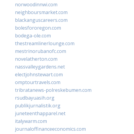
norwoodinnwi.com
neighboursmarket.com
blackanguscareers.com
bolesfororegon.com
bodega-ole.com
thestreamlinerlounge.com
mestrinorubanofc.com
novelatherton.com
nassvalleygardens.net
electjohnstewart.com
omptourtravels.com
tribratanews-polreskebumen.com
rsudbayuasih.org
publikjurnalistik.org
juneteenthapparel.net
italywarm.com
journaloffinanceeconomics.com