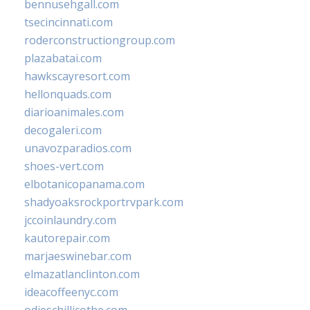
bennusehgall.com
tsecincinnati.com
roderconstructiongroup.com
plazabatai.com
hawkscayresort.com
hellonquads.com
diarioanimales.com
decogaleri.com
unavozparadios.com
shoes-vert.com
elbotanicopanama.com
shadyoaksrockportrvpark.com
jccoinlaundry.com
kautorepair.com
marjaeswinebar.com
elmazatlanclinton.com
ideacoffeenyc.com