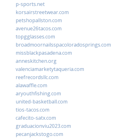
p-sports.net
korsairstreetwear.com
petshopallston.com
avenue26tacos.com
topgglasses.com
broadmoornailsspacoloradosprings.com
missblackpasadena.com
anneskitchen.org
valenciamarketytaqueria.com
reefrecordsllc.com
alawaffle.com
aryouthfishing.com
united-basketball.com
tios-tacos.com
cafecito-satx.com
graduacionviu2023.com
pecanjackstogo.com