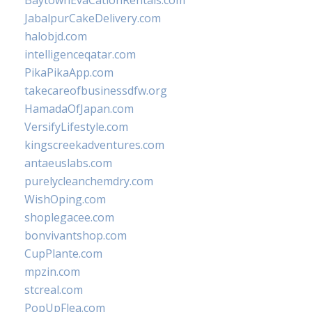
BaytownEvaCationRentals.com
JabalpurCakeDelivery.com
halobjd.com
intelligenceqatar.com
PikaPikaApp.com
takecareofbusinessdfw.org
HamadaOfJapan.com
VersifyLifestyle.com
kingscreekadventures.com
antaeuslabs.com
purelycleanchemdry.com
WishOping.com
shoplegacee.com
bonvivantshop.com
CupPlante.com
mpzin.com
stcreal.com
PopUpFlea.com