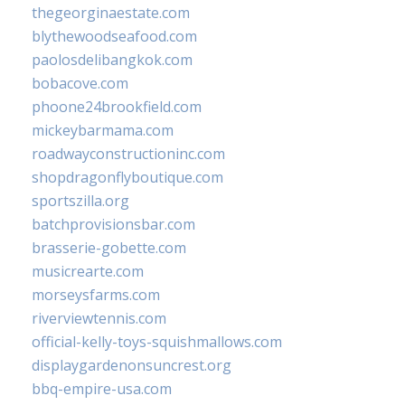
thegeorginaestate.com
blythewoodseafood.com
paolosdelibangkok.com
bobacove.com
phoone24brookfield.com
mickeybarmama.com
roadwayconstructioninc.com
shopdragonflyboutique.com
sportszilla.org
batchprovisionsbar.com
brasserie-gobette.com
musicrearte.com
morseysfarms.com
riverviewtennis.com
official-kelly-toys-squishmallows.com
displaygardenonsuncrest.org
bbq-empire-usa.com