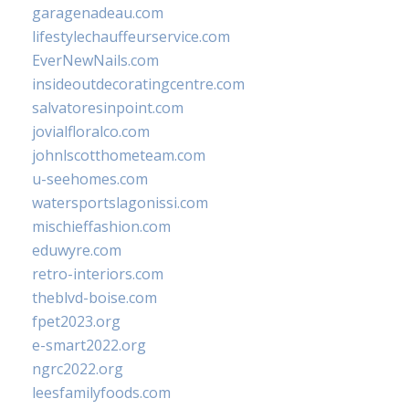
garagenadeau.com
lifestylechauffeurservice.com
EverNewNails.com
insideoutdecoratingcentre.com
salvatoresinpoint.com
jovialfloralco.com
johnlscotthometeam.com
u-seehomes.com
watersportslagonissi.com
mischieffashion.com
eduwyre.com
retro-interiors.com
theblvd-boise.com
fpet2023.org
e-smart2022.org
ngrc2022.org
leesfamilyfoods.com