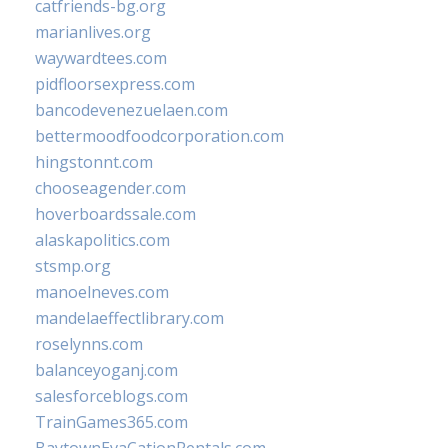
catfriends-bg.org
marianlives.org
waywardtees.com
pidfloorsexpress.com
bancodevenezuelaen.com
bettermoodfoodcorporation.com
hingstonnt.com
chooseagender.com
hoverboardssale.com
alaskapolitics.com
stsmp.org
manoelneves.com
mandelaeffectlibrary.com
roselynns.com
balanceyoganj.com
salesforceblogs.com
TrainGames365.com