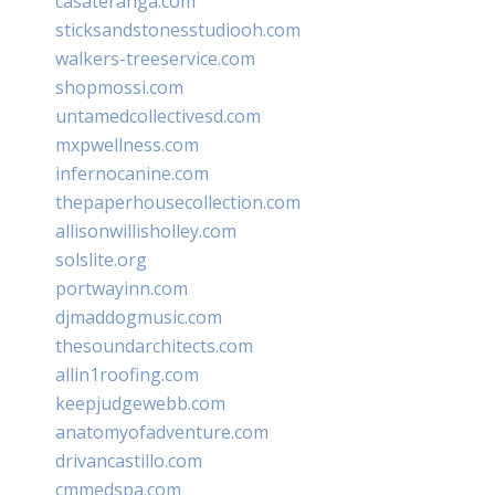
casateranga.com
sticksandstonesstudiooh.com
walkers-treeservice.com
shopmossi.com
untamedcollectivesd.com
mxpwellness.com
infernocanine.com
thepaperhousecollection.com
allisonwillisholley.com
solslite.org
portwayinn.com
djmaddogmusic.com
thesoundarchitects.com
allin1roofing.com
keepjudgewebb.com
anatomyofadventure.com
drivancastillo.com
cmmedspa.com