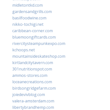
midletontkd.com
gardensandgrills.com
basilfoodwine.com
nikko-tochigi.net
caribbean-corner.com
bluemoongiftcards.com
rivercitysteampunkexpo.com
kchoops.net
mountainsideskateshop.com
kirtlandcitytavern.com
301nutritionspot.com
ammos-stores.com
loceanecreations.com
birdsongridgefarm.com
joiedevivblog.com
valera-amsterdam.com
libertybrandhemp.com