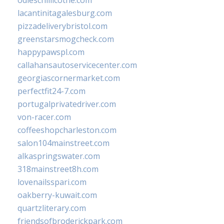
odieschillicothe.com
lacantinitagalesburg.com
pizzadeliverybristol.com
greenstarsmogcheck.com
happypawspl.com
callahansautoservicecenter.com
georgiascornermarket.com
perfectfit24-7.com
portugalprivatedriver.com
von-racer.com
coffeeshopcharleston.com
salon104mainstreet.com
alkaspringswater.com
318mainstreet8h.com
lovenailsspari.com
oakberry-kuwait.com
quartzliterary.com
friendsofbroderickpark.com