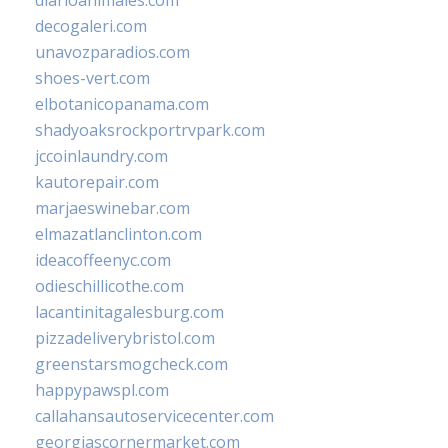
diarioanimales.com
decogaleri.com
unavozparadios.com
shoes-vert.com
elbotanicopanama.com
shadyoaksrockportrvpark.com
jccoinlaundry.com
kautorepair.com
marjaeswinebar.com
elmazatlanclinton.com
ideacoffeenyc.com
odieschillicothe.com
lacantinitagalesburg.com
pizzadeliverybristol.com
greenstarsmogcheck.com
happypawspl.com
callahansautoservicecenter.com
georgiascornermarket.com