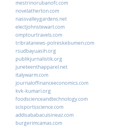
mestrinorubanofc.com
novelatherton.com
nassvalleygardens.net
electjohnstewart.com
omptourtravels.com
tribratanews-polreskebumen.com
rsudbayuasih.org
publikjurnalistik.org
juneteenthapparel.net
italywarm.com
journaloffinanceeconomics.com
kvk-kumari.org
foodscienceandtechnology.com
scisportsscience.com
addisababacuisineaz.com
burgerimcamas.com