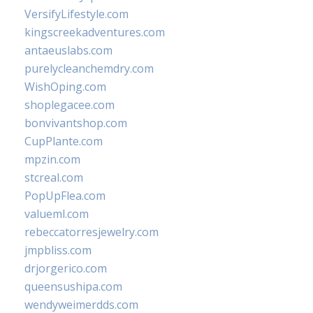
VersifyLifestyle.com
kingscreekadventures.com
antaeuslabs.com
purelycleanchemdry.com
WishOping.com
shoplegacee.com
bonvivantshop.com
CupPlante.com
mpzin.com
stcreal.com
PopUpFlea.com
valueml.com
rebeccatorresjewelry.com
jmpbliss.com
drjorgerico.com
queensushipa.com
wendyweimerdds.com