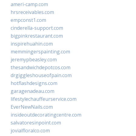
ameri-camp.com
hrsreceivables.com
empconst1.com
cinderella-support.com
bigpinkrestaurant.com
inspirehuahin.com
memmingerspainting.com
jeremypbeasley.com
thesandwichdepotcos.com
drgiggleshouseofpain.com
hotflashdesigns.com
garagenadeau.com
lifestylechauffeurservice.com
EverNewNails.com
insideoutdecoratingcentre.com
salvatoresinpoint.com
jovialfloralco.com