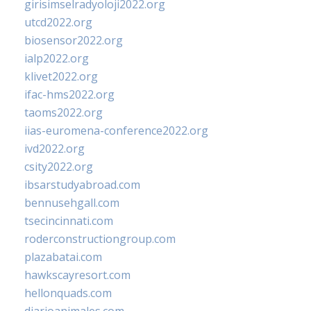
girisimselradyoloji2022.org
utcd2022.org
biosensor2022.org
ialp2022.org
klivet2022.org
ifac-hms2022.org
taoms2022.org
iias-euromena-conference2022.org
ivd2022.org
csity2022.org
ibsarstudyabroad.com
bennusehgall.com
tsecincinnati.com
roderconstructiongroup.com
plazabatai.com
hawkscayresort.com
hellonquads.com