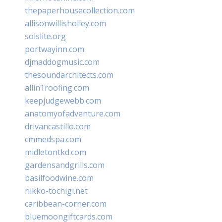
thepaperhousecollection.com
allisonwillisholley.com
solslite.org
portwayinn.com
djmaddogmusic.com
thesoundarchitects.com
allin1roofing.com
keepjudgewebb.com
anatomyofadventure.com
drivancastillo.com
cmmedspa.com
midletontkd.com
gardensandgrills.com
basilfoodwine.com
nikko-tochigi.net
caribbean-corner.com
bluemoongiftcards.com