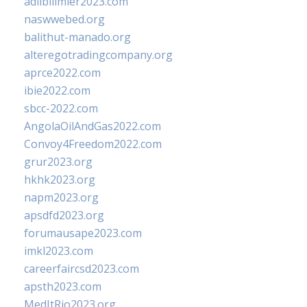
adlibilimler2023.com
naswwebed.org
balithut-manado.org
alteregotradingcompany.org
aprce2022.com
ibie2022.com
sbcc-2022.com
AngolaOilAndGas2022.com
Convoy4Freedom2022.com
grur2023.org
hkhk2023.org
napm2023.org
apsdfd2023.org
forumausape2023.com
imkl2023.com
careerfaircsd2023.com
apsth2023.com
MedItRio2023.org