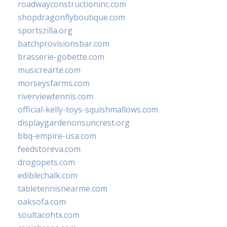
roadwayconstructioninc.com
shopdragonflyboutique.com
sportszilla.org
batchprovisionsbar.com
brasserie-gobette.com
musicrearte.com
morseysfarms.com
riverviewtennis.com
official-kelly-toys-squishmallows.com
displaygardenonsuncrest.org
bbq-empire-usa.com
feedstoreva.com
drogopets.com
ediblechalk.com
tabletennisnearme.com
oaksofa.com
soultacohtx.com