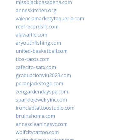
missblackpasadena.com
anneskitchen.org
valenciamarketytaqueria.com
reefrecordsllc.com
alawaffle.com
aryouthfishing.com
united-basketball.com
tios-tacos.com
cafecito-satx.com
graduacionviu2023.com
pecanjackstogo.com
zengardendayspa.com
sparklejewelryinc.com
ironcladtattoostudio.com
bruinshome.com
annascleaningsvc.com
wolfcitytattoo.com