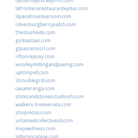
oysterbayturkeytrot.com
lafronterarestauranteybar.com
lilyandrosetearoom.com
olivesburgberrypatch.com
theslushkids.com
giobastian.com
glpascensori.com
rifloorepoxy.com
woolleymillingandpaving.com
uptonpvd.com
2troublegrill.com
casateranga.com
sticksandstonesstudiooh.com
walkers-treeservice.com
shopmossi.com
untamedcollectivesd.com
mxpwellness.com
infernocanine.com