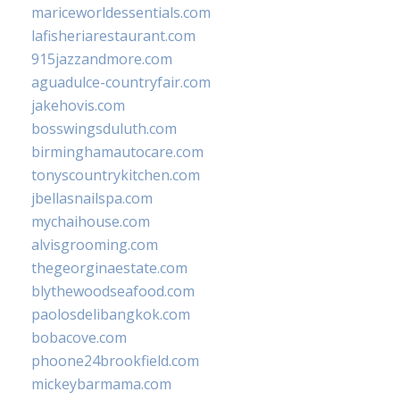
mariceworldessentials.com
lafisheriarestaurant.com
915jazzandmore.com
aguadulce-countryfair.com
jakehovis.com
bosswingsduluth.com
birminghamautocare.com
tonyscountrykitchen.com
jbellasnailspa.com
mychaihouse.com
alvisgrooming.com
thegeorginaestate.com
blythewoodseafood.com
paolosdelibangkok.com
bobacove.com
phoone24brookfield.com
mickeybarmama.com