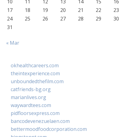
10
11
12
13
14
15
16
17
18
19
20
21
22
23
24
25
26
27
28
29
30
31
« Mar
okhealthcareers.com
theintexperience.com
unboundedthefilm.com
catfriends-bg.org
marianlives.org
waywardtees.com
pidfloorsexpress.com
bancodevenezuelaen.com
bettermoodfoodcorporation.com