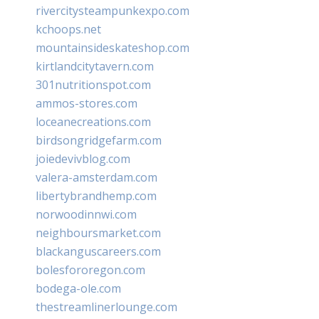
rivercitysteampunkexpo.com
kchoops.net
mountainsideskateshop.com
kirtlandcitytavern.com
301nutritionspot.com
ammos-stores.com
loceanecreations.com
birdsongridgefarm.com
joiedevivblog.com
valera-amsterdam.com
libertybrandhemp.com
norwoodinnwi.com
neighboursmarket.com
blackanguscareers.com
bolesfororegon.com
bodega-ole.com
thestreamlinerlounge.com