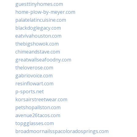
guesttinyhomes.com
home-plow-by-meyer.com
palatelatincuisine.com
blackdoglegacy.com
eatvivahouston.com
thebigshowok.com
chimeandstave.com
greatwallseafoodny.com
theloverose.com
gabriovoice.com
resinflowart.com
p-sports.net
korsairstreetwear.com
petshopallston.com
avenue26tacos.com
topgglasses.com
broadmoornailsspacoloradosprings.com