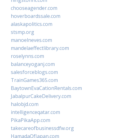
hingstonnt.com
chooseagender.com
hoverboardssale.com
alaskapolitics.com
stsmp.org
manoelneves.com
mandelaeffectlibrary.com
roselynns.com
balanceyoganj.com
salesforceblogs.com
TrainGames365.com
BaytownEvaCationRentals.com
JabalpurCakeDelivery.com
halobjd.com
intelligenceqatar.com
PikaPikaApp.com
takecareofbusinessdfw.org
HamadaOfJapan.com