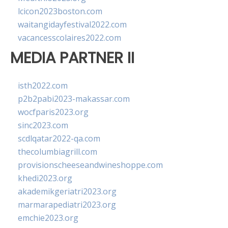
lcicon2023boston.com
waitangidayfestival2022.com
vacancesscolaires2022.com
MEDIA PARTNER II
isth2022.com
p2b2pabi2023-makassar.com
wocfparis2023.org
sinc2023.com
scdlqatar2022-qa.com
thecolumbiagrill.com
provisionscheeseandwineshoppe.com
khedi2023.org
akademikgeriatri2023.org
marmarapediatri2023.org
emchie2023.org