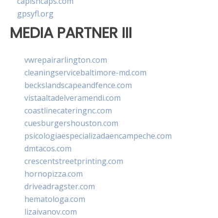
capishcaps.com
gpsyfl.org
MEDIA PARTNER III
vwrepairarlington.com
cleaningservicebaltimore-md.com
beckslandscapeandfence.com
vistaaltadelveramendi.com
coastlinecateringnc.com
cuesburgershouston.com
psicologiaespecializadaencampeche.com
dmtacos.com
crescentstreetprinting.com
hornopizza.com
driveadragster.com
hematologa.com
lizaivanov.com