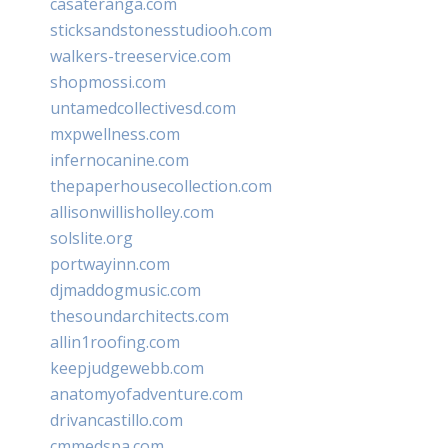
casateranga.com
sticksandstonesstudiooh.com
walkers-treeservice.com
shopmossi.com
untamedcollectivesd.com
mxpwellness.com
infernocanine.com
thepaperhousecollection.com
allisonwillisholley.com
solslite.org
portwayinn.com
djmaddogmusic.com
thesoundarchitects.com
allin1roofing.com
keepjudgewebb.com
anatomyofadventure.com
drivancastillo.com
cmmedspa.com