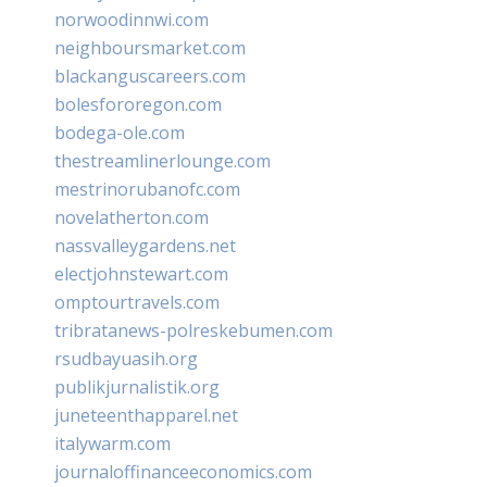
norwoodinnwi.com
neighboursmarket.com
blackanguscareers.com
bolesfororegon.com
bodega-ole.com
thestreamlinerlounge.com
mestrinorubanofc.com
novelatherton.com
nassvalleygardens.net
electjohnstewart.com
omptourtravels.com
tribratanews-polreskebumen.com
rsudbayuasih.org
publikjurnalistik.org
juneteenthapparel.net
italywarm.com
journaloffinanceeconomics.com