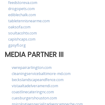
feedstoreva.com
drogopets.com
ediblechalk.com
tabletennisnearme.com
oaksofa.com
soultacohtx.com
capishcaps.com
gpsyfl.org
MEDIA PARTNER III
vwrepairarlington.com
cleaningservicebaltimore-md.com
beckslandscapeandfence.com
vistaaltadelveramendi.com
coastlinecateringnc.com
cuesburgershouston.com
psicologiaespecializadaencampeche.com