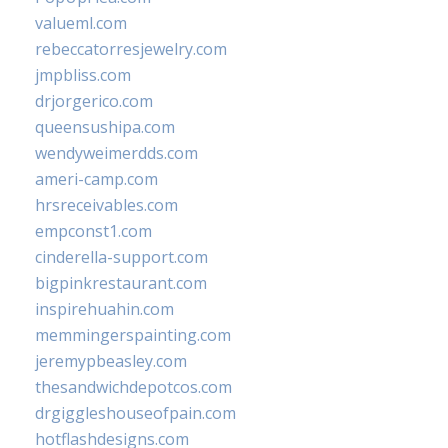
valueml.com
rebeccatorresjewelry.com
jmpbliss.com
drjorgerico.com
queensushipa.com
wendyweimerdds.com
ameri-camp.com
hrsreceivables.com
empconst1.com
cinderella-support.com
bigpinkrestaurant.com
inspirehuahin.com
memmingerspainting.com
jeremypbeasley.com
thesandwichdepotcos.com
drgiggleshouseofpain.com
hotflashdesigns.com