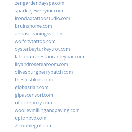
zengardendayspa.com
sparklejewelryinc.com
ironcladtattoostudio.com
bruinshome.com
annascleaningsvc.com
wolfcitytattoo.com
oysterbayturkeytrot.com
lafronterarestauranteybar.com
lilyandrosetearoom.com
olivesburgberrypatch.com
theslushkids.com
giobastian.com
glpascensori.com
rifloorepoxy.com
woolleymillingandpaving.com
uptonpvd.com
2troublegrill.com