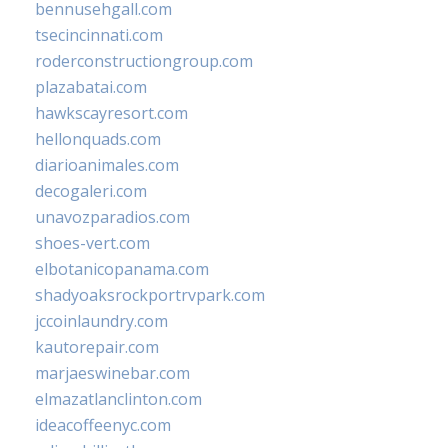
bennusehgall.com
tsecincinnati.com
roderconstructiongroup.com
plazabatai.com
hawkscayresort.com
hellonquads.com
diarioanimales.com
decogaleri.com
unavozparadios.com
shoes-vert.com
elbotanicopanama.com
shadyoaksrockportrvpark.com
jccoinlaundry.com
kautorepair.com
marjaeswinebar.com
elmazatlanclinton.com
ideacoffeenyc.com