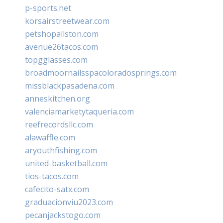
p-sports.net
korsairstreetwear.com
petshopallston.com
avenue26tacos.com
topgglasses.com
broadmoornailsspacoloradosprings.com
missblackpasadena.com
anneskitchen.org
valenciamarketytaqueria.com
reefrecordsllc.com
alawaffle.com
aryouthfishing.com
united-basketball.com
tios-tacos.com
cafecito-satx.com
graduacionviu2023.com
pecanjackstogo.com