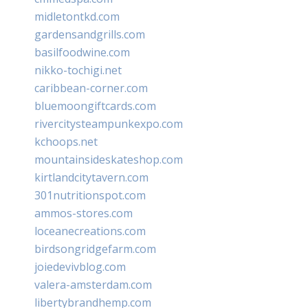
midletontkd.com
gardensandgrills.com
basilfoodwine.com
nikko-tochigi.net
caribbean-corner.com
bluemoongiftcards.com
rivercitysteampunkexpo.com
kchoops.net
mountainsideskateshop.com
kirtlandcitytavern.com
301nutritionspot.com
ammos-stores.com
loceanecreations.com
birdsongridgefarm.com
joiedevivblog.com
valera-amsterdam.com
libertybrandhemp.com