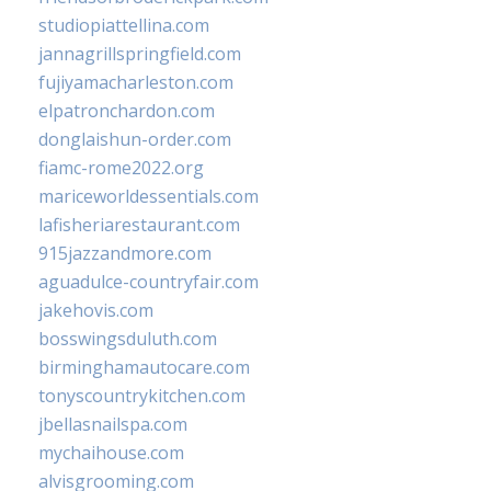
studiopiattellina.com
jannagrillspringfield.com
fujiyamacharleston.com
elpatronchardon.com
donglaishun-order.com
fiamc-rome2022.org
mariceworldessentials.com
lafisheriarestaurant.com
915jazzandmore.com
aguadulce-countryfair.com
jakehovis.com
bosswingsduluth.com
birminghamautocare.com
tonyscountrykitchen.com
jbellasnailspa.com
mychaihouse.com
alvisgrooming.com