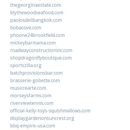
thegeorginaestate.com
blythewoodseafood.com
paolosdelibangkok.com
bobacove.com
phoone24brookfield.com
mickeybarmama.com
roadwayconstructioninc.com
shopdragonflyboutique.com
sportszilla.org
batchprovisionsbar.com
brasserie-gobette.com
musicrearte.com
morseysfarms.com
riverviewtennis.com
official-kelly-toys-squishmallows.com
displaygardenonsuncrest.org
bbq-empire-usa.com