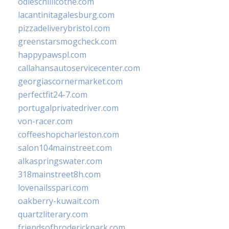
odieschillicothe.com
lacantinitagalesburg.com
pizzadeliverybristol.com
greenstarsmogcheck.com
happypawspl.com
callahansautoservicecenter.com
georgiascornermarket.com
perfectfit24-7.com
portugalprivatedriver.com
von-racer.com
coffeeshopcharleston.com
salon104mainstreet.com
alkaspringswater.com
318mainstreet8h.com
lovenailsspari.com
oakberry-kuwait.com
quartzliterary.com
friendsofbroderickpark.com