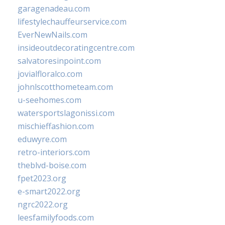
garagenadeau.com
lifestylechauffeurservice.com
EverNewNails.com
insideoutdecoratingcentre.com
salvatoresinpoint.com
jovialfloralco.com
johnlscotthometeam.com
u-seehomes.com
watersportslagonissi.com
mischieffashion.com
eduwyre.com
retro-interiors.com
theblvd-boise.com
fpet2023.org
e-smart2022.org
ngrc2022.org
leesfamilyfoods.com