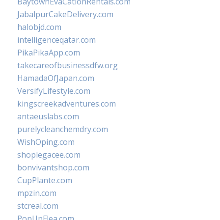
BaytownEvaCationRentals.com
JabalpurCakeDelivery.com
halobjd.com
intelligenceqatar.com
PikaPikaApp.com
takecareofbusinessdfw.org
HamadaOfJapan.com
VersifyLifestyle.com
kingscreekadventures.com
antaeuslabs.com
purelycleanchemdry.com
WishOping.com
shoplegacee.com
bonvivantshop.com
CupPlante.com
mpzin.com
stcreal.com
PopUpFlea.com