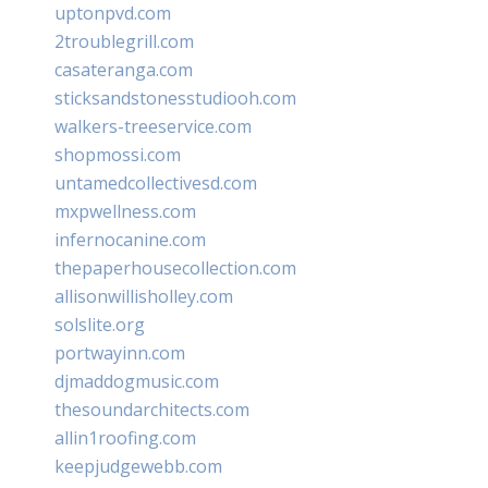
uptonpvd.com
2troublegrill.com
casateranga.com
sticksandstonesstudiooh.com
walkers-treeservice.com
shopmossi.com
untamedcollectivesd.com
mxpwellness.com
infernocanine.com
thepaperhousecollection.com
allisonwillisholley.com
solslite.org
portwayinn.com
djmaddogmusic.com
thesoundarchitects.com
allin1roofing.com
keepjudgewebb.com