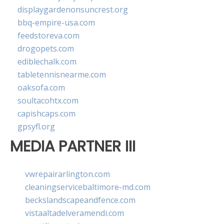
displaygardenonsuncrest.org
bbq-empire-usa.com
feedstoreva.com
drogopets.com
ediblechalk.com
tabletennisnearme.com
oaksofa.com
soultacohtx.com
capishcaps.com
gpsyfl.org
MEDIA PARTNER III
vwrepairarlington.com
cleaningservicebaltimore-md.com
beckslandscapeandfence.com
vistaaltadelveramendi.com