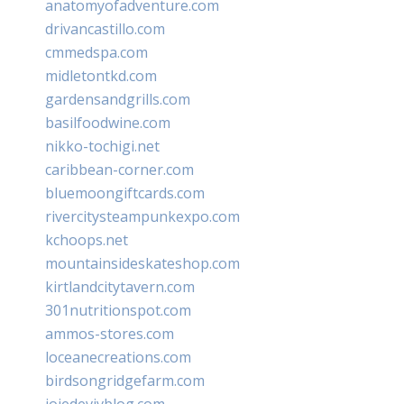
anatomyofadventure.com
drivancastillo.com
cmmedspa.com
midletontkd.com
gardensandgrills.com
basilfoodwine.com
nikko-tochigi.net
caribbean-corner.com
bluemoongiftcards.com
rivercitysteampunkexpo.com
kchoops.net
mountainsideskateshop.com
kirtlandcitytavern.com
301nutritionspot.com
ammos-stores.com
loceanecreations.com
birdsongridgefarm.com
joiedevivblog.com