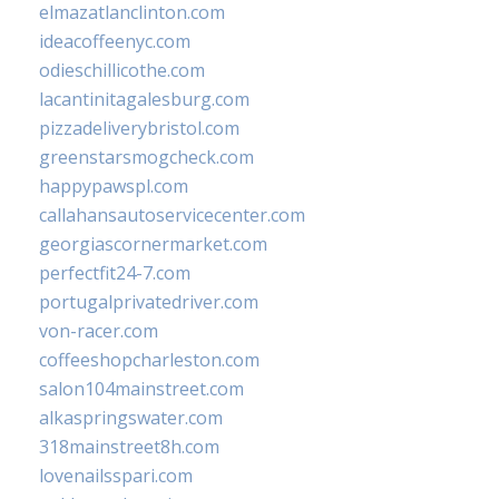
elmazatlanclinton.com
ideacoffeenyc.com
odieschillicothe.com
lacantinitagalesburg.com
pizzadeliverybristol.com
greenstarsmogcheck.com
happypawspl.com
callahansautoservicecenter.com
georgiascornermarket.com
perfectfit24-7.com
portugalprivatedriver.com
von-racer.com
coffeeshopcharleston.com
salon104mainstreet.com
alkaspringswater.com
318mainstreet8h.com
lovenailsspari.com