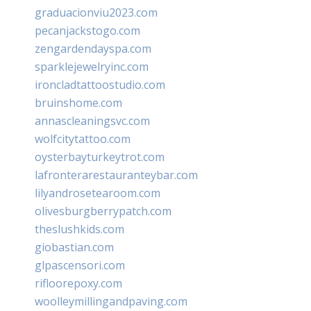
graduacionviu2023.com
pecanjackstogo.com
zengardendayspa.com
sparklejewelryinc.com
ironcladtattoostudio.com
bruinshome.com
annascleaningsvc.com
wolfcitytattoo.com
oysterbayturkeytrot.com
lafronterarestauranteybar.com
lilyandrosetearoom.com
olivesburgberrypatch.com
theslushkids.com
giobastian.com
glpascensori.com
rifloorepoxy.com
woolleymillingandpaving.com