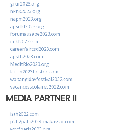
grur2023.org
hkhk2023.org
napm2023.org
apsdfd2023.org
forumausape2023.com
imkl2023.com
careerfaircsd2023.com
apsth2023.com
MedItRio2023.org
lcicon2023boston.com
waitangidayfestival2022.com
vacancesscolaires2022.com
MEDIA PARTNER II
isth2022.com
p2b2pabi2023-makassar.com
wocfparis2023.org