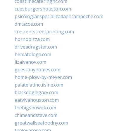
coastlinecateringnc.com
cuesburgershouston.com
psicologiaespecializadaencampeche.com
dmtacos.com
crescentstreetprinting.com
hornopizza.com
driveadragster.com
hematologa.com
lizaivanov.com
guesttinyhomes.com
home-plow-by-meyer.com
palatelatincuisine.com
blackdoglegacy.com
eatvivahouston.com
thebigshowok.com
chimeandstave.com
greatwallseafoodny.com
theloverose.com