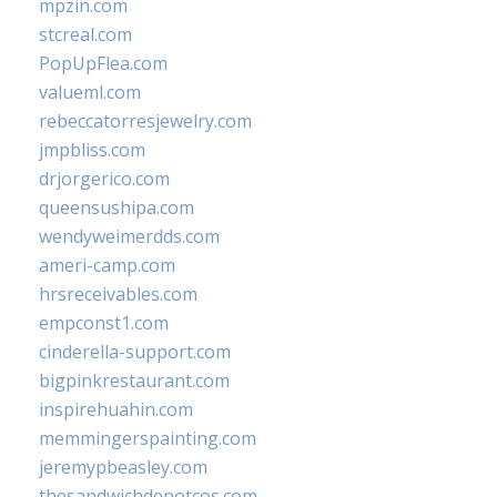
mpzin.com
stcreal.com
PopUpFlea.com
valueml.com
rebeccatorresjewelry.com
jmpbliss.com
drjorgerico.com
queensushipa.com
wendyweimerdds.com
ameri-camp.com
hrsreceivables.com
empconst1.com
cinderella-support.com
bigpinkrestaurant.com
inspirehuahin.com
memmingerspainting.com
jeremypbeasley.com
thesandwichdepotcos.com