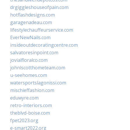
drgiggleshouseofpain.com
hotflashdesigns.com
garagenadeau.com
lifestylechauffeurservice.com
EverNewNails.com
insideoutdecoratingcentre.com
salvatoresinpoint.com
jovialfloralco.com
johnlscotthometeam.com
u-seehomes.com
watersportslagonissi.com
mischieffashion.com
eduwyre.com
retro-interiors.com
theblvd-boise.com
fpet2023.org
e-smart2022.org