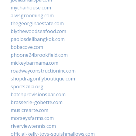
mychaihouse.com
alvisgrooming.com
thegeorginaestate.com
blythewoodseafood.com
paolosdelibangkok.com
bobacove.com
phoone24brookfield.com
mickeybarmama.com
roadwayconstructioninc.com
shopdragonflyboutique.com
sportszilla.org
batchprovisionsbar.com
brasserie-gobette.com
musicrearte.com
morseysfarms.com
riverviewtennis.com
official-kelly-toys-squishmallows.com