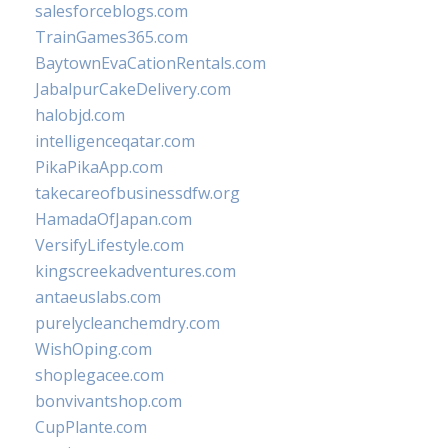
salesforceblogs.com
TrainGames365.com
BaytownEvaCationRentals.com
JabalpurCakeDelivery.com
halobjd.com
intelligenceqatar.com
PikaPikaApp.com
takecareofbusinessdfw.org
HamadaOfJapan.com
VersifyLifestyle.com
kingscreekadventures.com
antaeuslabs.com
purelycleanchemdry.com
WishOping.com
shoplegacee.com
bonvivantshop.com
CupPlante.com