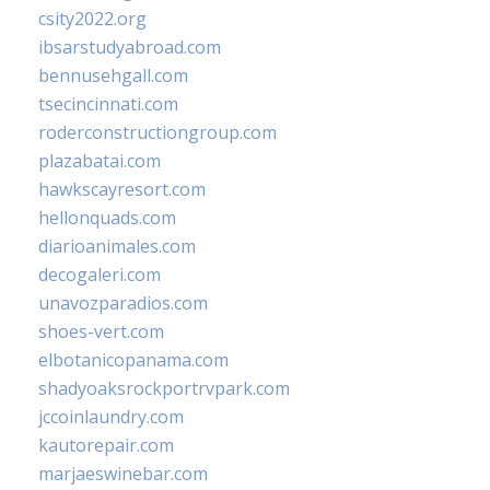
csity2022.org
ibsarstudyabroad.com
bennusehgall.com
tsecincinnati.com
roderconstructiongroup.com
plazabatai.com
hawkscayresort.com
hellonquads.com
diarioanimales.com
decogaleri.com
unavozparadios.com
shoes-vert.com
elbotanicopanama.com
shadyoaksrockportrvpark.com
jccoinlaundry.com
kautorepair.com
marjaeswinebar.com