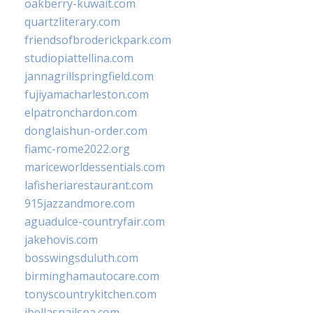
oakberry-kuwait.com
quartzliterary.com
friendsofbroderickpark.com
studiopiattellina.com
jannagrillspringfield.com
fujiyamacharleston.com
elpatronchardon.com
donglaishun-order.com
fiamc-rome2022.org
mariceworldessentials.com
lafisheriarestaurant.com
915jazzandmore.com
aguadulce-countryfair.com
jakehovis.com
bosswingsduluth.com
birminghamautocare.com
tonyscountrykitchen.com
jbellasnailspa.com