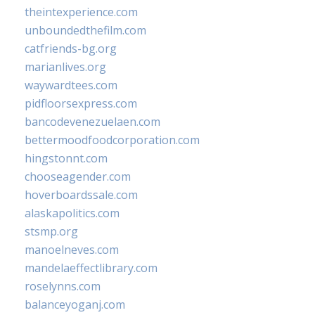
theintexperience.com
unboundedthefilm.com
catfriends-bg.org
marianlives.org
waywardtees.com
pidfloorsexpress.com
bancodevenezuelaen.com
bettermoodfoodcorporation.com
hingstonnt.com
chooseagender.com
hoverboardssale.com
alaskapolitics.com
stsmp.org
manoelneves.com
mandelaeffectlibrary.com
roselynns.com
balanceyoganj.com