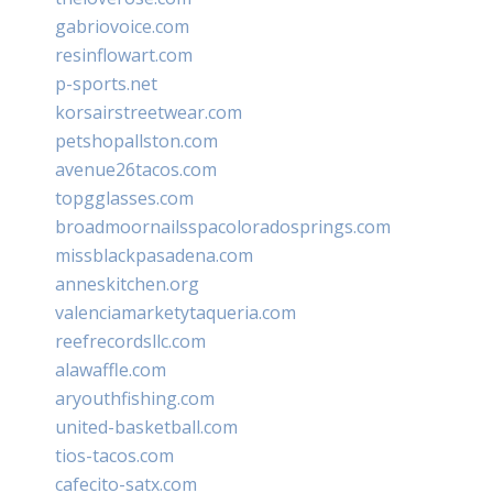
gabriovoice.com
resinflowart.com
p-sports.net
korsairstreetwear.com
petshopallston.com
avenue26tacos.com
topgglasses.com
broadmoornailsspacoloradosprings.com
missblackpasadena.com
anneskitchen.org
valenciamarketytaqueria.com
reefrecordsllc.com
alawaffle.com
aryouthfishing.com
united-basketball.com
tios-tacos.com
cafecito-satx.com