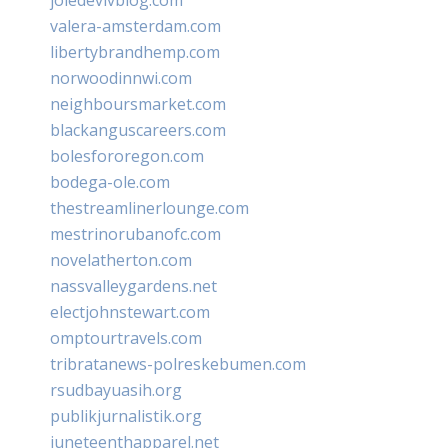
valera-amsterdam.com
libertybrandhemp.com
norwoodinnwi.com
neighboursmarket.com
blackanguscareers.com
bolesfororegon.com
bodega-ole.com
thestreamlinerlounge.com
mestrinorubanofc.com
novelatherton.com
nassvalleygardens.net
electjohnstewart.com
omptourtravels.com
tribratanews-polreskebumen.com
rsudbayuasih.org
publikjurnalistik.org
juneteenthapparel.net