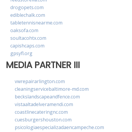
drogopets.com
ediblechalk.com
tabletennisnearme.com
oaksofa.com
soultacohtx.com
capishcaps.com
gpsyfl.org
MEDIA PARTNER III
vwrepairarlington.com
cleaningservicebaltimore-md.com
beckslandscapeandfence.com
vistaaltadelveramendi.com
coastlinecateringnc.com
cuesburgershouston.com
psicologiaespecializadaencampeche.com