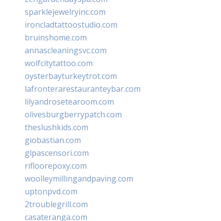
sparklejewelryinc.com
ironcladtattoostudio.com
bruinshome.com
annascleaningsvc.com
wolfcitytattoo.com
oysterbayturkeytrot.com
lafronterarestauranteybar.com
lilyandrosetearoom.com
olivesburgberrypatch.com
theslushkids.com
giobastian.com
glpascensori.com
rifloorepoxy.com
woolleymillingandpaving.com
uptonpvd.com
2troublegrill.com
casateranga.com