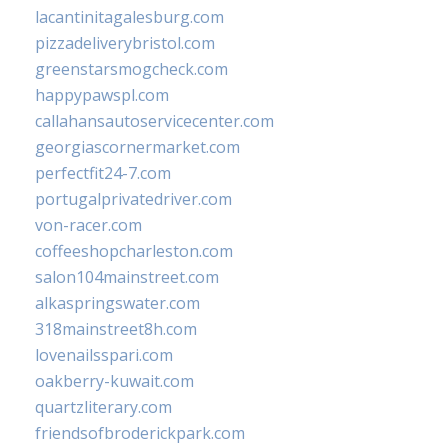
lacantinitagalesburg.com
pizzadeliverybristol.com
greenstarsmogcheck.com
happypawspl.com
callahansautoservicecenter.com
georgiascornermarket.com
perfectfit24-7.com
portugalprivatedriver.com
von-racer.com
coffeeshopcharleston.com
salon104mainstreet.com
alkaspringswater.com
318mainstreet8h.com
lovenailsspari.com
oakberry-kuwait.com
quartzliterary.com
friendsofbroderickpark.com