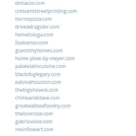
dmtacos.com
crescentstreetprinting.com
hornopizza.com
driveadragster.com
hematologa.com
lizaivanov.com
guesttinyhomes.com
home-plow-by-meyer.com
palatelatincuisine.com
blackdoglegacy.com
eatvivahouston.com
thebigshowok.com
chimeandstave.com
greatwallseafoodny.com
theloverose.com
gabriovoice.com
resinflowart.com