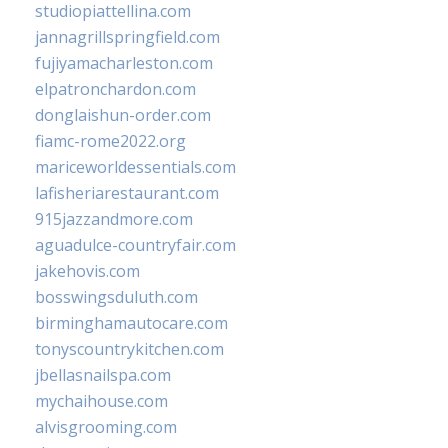
studiopiattellina.com
jannagrillspringfield.com
fujiyamacharleston.com
elpatronchardon.com
donglaishun-order.com
fiamc-rome2022.org
mariceworldessentials.com
lafisheriarestaurant.com
915jazzandmore.com
aguadulce-countryfair.com
jakehovis.com
bosswingsduluth.com
birminghamautocare.com
tonyscountrykitchen.com
jbellasnailspa.com
mychaihouse.com
alvisgrooming.com