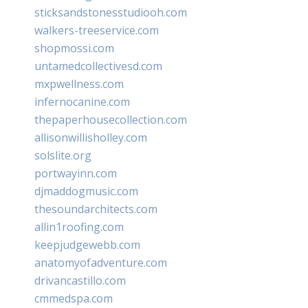
sticksandstonesstudiooh.com
walkers-treeservice.com
shopmossi.com
untamedcollectivesd.com
mxpwellness.com
infernocanine.com
thepaperhousecollection.com
allisonwillisholley.com
solslite.org
portwayinn.com
djmaddogmusic.com
thesoundarchitects.com
allin1roofing.com
keepjudgewebb.com
anatomyofadventure.com
drivancastillo.com
cmmedspa.com