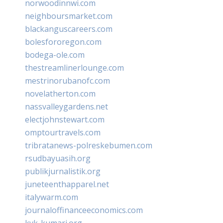
norwoodinnwi.com
neighboursmarket.com
blackanguscareers.com
bolesfororegon.com
bodega-ole.com
thestreamlinerlounge.com
mestrinorubanofc.com
novelatherton.com
nassvalleygardens.net
electjohnstewart.com
omptourtravels.com
tribratanews-polreskebumen.com
rsudbayuasih.org
publikjurnalistik.org
juneteenthapparel.net
italywarm.com
journaloffinanceeconomics.com
kvk-kumari.org