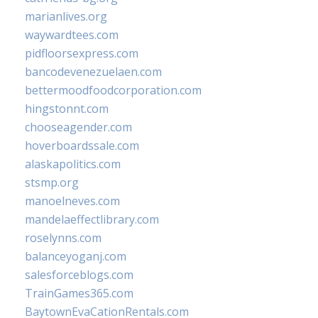
marianlives.org
waywardtees.com
pidfloorsexpress.com
bancodevenezuelaen.com
bettermoodfoodcorporation.com
hingstonnt.com
chooseagender.com
hoverboardssale.com
alaskapolitics.com
stsmp.org
manoelneves.com
mandelaeffectlibrary.com
roselynns.com
balanceyoganj.com
salesforceblogs.com
TrainGames365.com
BaytownEvaCationRentals.com