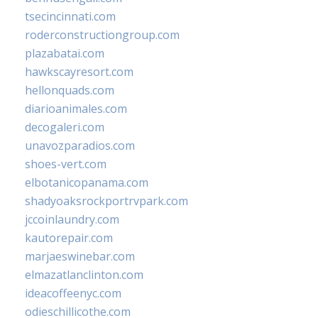
tsecincinnati.com
roderconstructiongroup.com
plazabatai.com
hawkscayresort.com
hellonquads.com
diarioanimales.com
decogaleri.com
unavozparadios.com
shoes-vert.com
elbotanicopanama.com
shadyoaksrockportrvpark.com
jccoinlaundry.com
kautorepair.com
marjaeswinebar.com
elmazatlanclinton.com
ideacoffeenyc.com
odieschillicothe.com