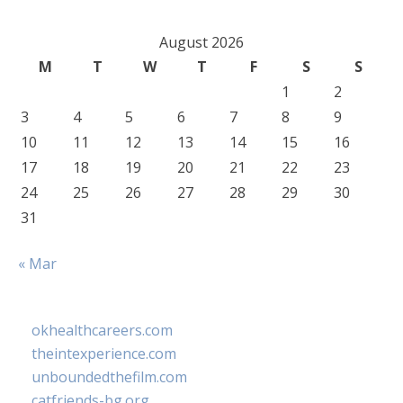
August 2026
M
T
W
T
F
S
S
1
2
3
4
5
6
7
8
9
10
11
12
13
14
15
16
17
18
19
20
21
22
23
24
25
26
27
28
29
30
31
« Mar
okhealthcareers.com
theintexperience.com
unboundedthefilm.com
catfriends-bg.org