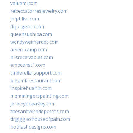
valueml.com
rebeccatorresjewelry.com
jmpbliss.com
drjorgerico.com
queensushipa.com
wendyweimerdds.com
ameri-camp.com
hrsreceivables.com
empconst1.com
cinderella-support.com
bigpinkrestaurant.com
inspirehuahin.com
memmingerspainting.com
jeremypbeasley.com
thesandwichdepotcos.com
drgiggleshouseofpain.com
hotflashdesigns.com