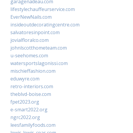
garagenadeau.com
lifestylechauffeurservice.com
EverNewNails.com
insideoutdecoratingcentre.com
salvatoresinpoint.com
jovialfloralco.com
johnlscotthometeam.com
u-seehomes.com
watersportslagonissi.com
mischieffashion.com
eduwyre.com
retro-interiors.com
theblvd-boise.com
fpet2023.org
e-smart2022.org
ngrc2022.org
leesfamilyfoods.com
lewis-lewis-cpas.com