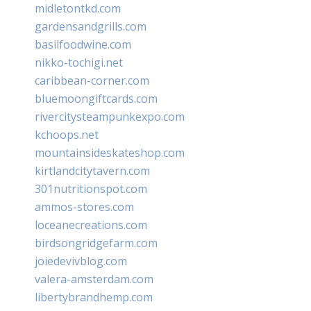
midletontkd.com
gardensandgrills.com
basilfoodwine.com
nikko-tochigi.net
caribbean-corner.com
bluemoongiftcards.com
rivercitysteampunkexpo.com
kchoops.net
mountainsideskateshop.com
kirtlandcitytavern.com
301nutritionspot.com
ammos-stores.com
loceanecreations.com
birdsongridgefarm.com
joiedevivblog.com
valera-amsterdam.com
libertybrandhemp.com