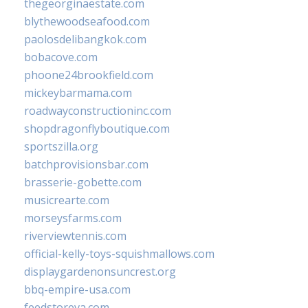
thegeorginaestate.com
blythewoodseafood.com
paolosdelibangkok.com
bobacove.com
phoone24brookfield.com
mickeybarmama.com
roadwayconstructioninc.com
shopdragonflyboutique.com
sportszilla.org
batchprovisionsbar.com
brasserie-gobette.com
musicrearte.com
morseysfarms.com
riverviewtennis.com
official-kelly-toys-squishmallows.com
displaygardenonsuncrest.org
bbq-empire-usa.com
feedstoreva.com