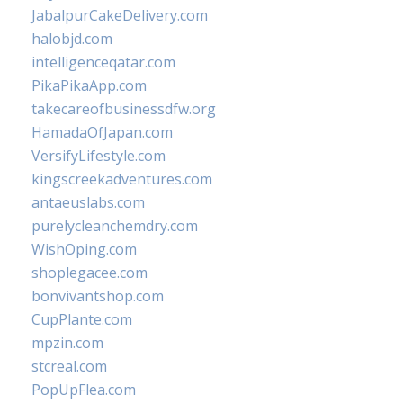
JabalpurCakeDelivery.com
halobjd.com
intelligenceqatar.com
PikaPikaApp.com
takecareofbusinessdfw.org
HamadaOfJapan.com
VersifyLifestyle.com
kingscreekadventures.com
antaeuslabs.com
purelycleanchemdry.com
WishOping.com
shoplegacee.com
bonvivantshop.com
CupPlante.com
mpzin.com
stcreal.com
PopUpFlea.com