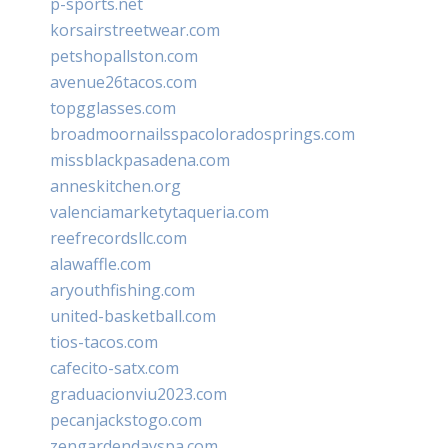
p-sports.net
korsairstreetwear.com
petshopallston.com
avenue26tacos.com
topgglasses.com
broadmoornailsspacoloradosprings.com
missblackpasadena.com
anneskitchen.org
valenciamarketytaqueria.com
reefrecordsllc.com
alawaffle.com
aryouthfishing.com
united-basketball.com
tios-tacos.com
cafecito-satx.com
graduacionviu2023.com
pecanjackstogo.com
zengardendayspa.com