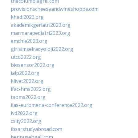
thecolumbiagrill.com
provisionscheeseandwineshoppe.com
khedi2023.org
akademikgeriatri2023.org
marmarapediatri2023.org
emchie2023.org
girisimselradyoloji2022.org
utcd2022.org
biosensor2022.org
ialp2022.org
klivet2022.org
ifac-hms2022.org
taoms2022.org
iias-euromena-conference2022.org
ivd2022.org
csity2022.org
ibsarstudyabroad.com
bennusehgall.com