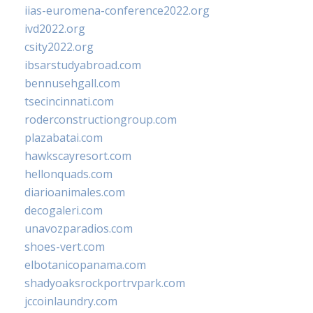
iias-euromena-conference2022.org
ivd2022.org
csity2022.org
ibsarstudyabroad.com
bennusehgall.com
tsecincinnati.com
roderconstructiongroup.com
plazabatai.com
hawkscayresort.com
hellonquads.com
diarioanimales.com
decogaleri.com
unavozparadios.com
shoes-vert.com
elbotanicopanama.com
shadyoaksrockportrvpark.com
jccoinlaundry.com