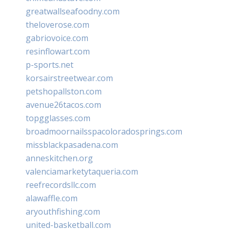
greatwallseafoodny.com
theloverose.com
gabriovoice.com
resinflowart.com
p-sports.net
korsairstreetwear.com
petshopallston.com
avenue26tacos.com
topgglasses.com
broadmoornailsspacoloradosprings.com
missblackpasadena.com
anneskitchen.org
valenciamarketytaqueria.com
reefrecordsllc.com
alawaffle.com
aryouthfishing.com
united-basketball.com