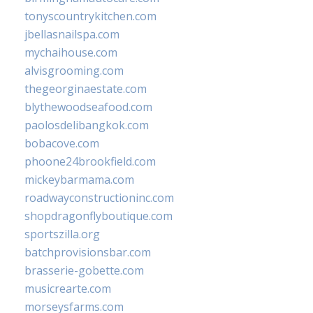
tonyscountrykitchen.com
jbellasnailspa.com
mychaihouse.com
alvisgrooming.com
thegeorginaestate.com
blythewoodseafood.com
paolosdelibangkok.com
bobacove.com
phoone24brookfield.com
mickeybarmama.com
roadwayconstructioninc.com
shopdragonflyboutique.com
sportszilla.org
batchprovisionsbar.com
brasserie-gobette.com
musicrearte.com
morseysfarms.com