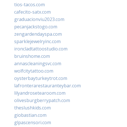
tios-tacos.com
cafecito-satx.com
graduacionviu2023.com
pecanjackstogo.com
zengardendayspa.com
sparklejewelryinc.com
ironcladtattoostudio.com
bruinshome.com
annascleaningsvc.com
wolfcitytattoo.com
oysterbayturkeytrot.com
lafronterarestauranteybar.com
lilyandrosetearoom.com
olivesburgberrypatch.com
theslushkids.com
giobastian.com
glpascensori.com