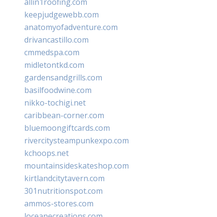
allin1roofing.com
keepjudgewebb.com
anatomyofadventure.com
drivancastillo.com
cmmedspa.com
midletontkd.com
gardensandgrills.com
basilfoodwine.com
nikko-tochigi.net
caribbean-corner.com
bluemoongiftcards.com
rivercitysteampunkexpo.com
kchoops.net
mountainsideskateshop.com
kirtlandcitytavern.com
301nutritionspot.com
ammos-stores.com
loceanecreations.com