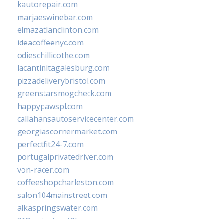
kautorepair.com
marjaeswinebar.com
elmazatlanclinton.com
ideacoffeenyc.com
odieschillicothe.com
lacantinitagalesburg.com
pizzadeliverybristol.com
greenstarsmogcheck.com
happypawspl.com
callahansautoservicecenter.com
georgiascornermarket.com
perfectfit24-7.com
portugalprivatedriver.com
von-racer.com
coffeeshopcharleston.com
salon104mainstreet.com
alkaspringswater.com