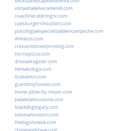
beckslandscapeandfence.com
vistaaltadelveramendi.com
coastlinecateringnc.com
cuesburgershouston.com
psicologiaespecializadaencampeche.com
dmtacos.com
crescentstreetprinting.com
hornopizza.com
driveadragster.com
hematologa.com
lizaivanov.com
guesttinyhomes.com
home-plow-by-meyer.com
palatelatincuisine.com
blackdoglegacy.com
eatvivahouston.com
thebigshowok.com
chimeandstave.com