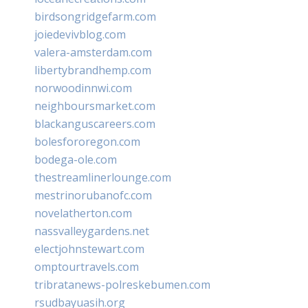
birdsongridgefarm.com
joiedevivblog.com
valera-amsterdam.com
libertybrandhemp.com
norwoodinnwi.com
neighboursmarket.com
blackanguscareers.com
bolesfororegon.com
bodega-ole.com
thestreamlinerlounge.com
mestrinorubanofc.com
novelatherton.com
nassvalleygardens.net
electjohnstewart.com
omptourtravels.com
tribratanews-polreskebumen.com
rsudbayuasih.org