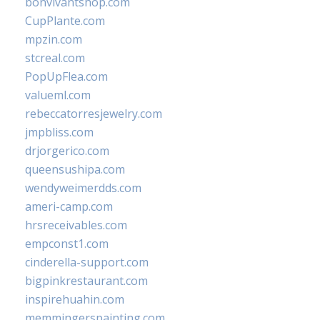
bonvivantshop.com
CupPlante.com
mpzin.com
stcreal.com
PopUpFlea.com
valueml.com
rebeccatorresjewelry.com
jmpbliss.com
drjorgerico.com
queensushipa.com
wendyweimerdds.com
ameri-camp.com
hrsreceivables.com
empconst1.com
cinderella-support.com
bigpinkrestaurant.com
inspirehuahin.com
memmingerspainting.com