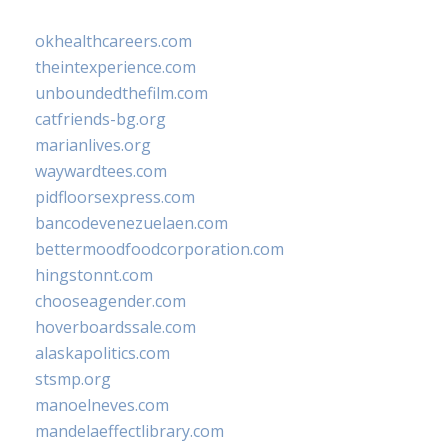
okhealthcareers.com
theintexperience.com
unboundedthefilm.com
catfriends-bg.org
marianlives.org
waywardtees.com
pidfloorsexpress.com
bancodevenezuelaen.com
bettermoodfoodcorporation.com
hingstonnt.com
chooseagender.com
hoverboardssale.com
alaskapolitics.com
stsmp.org
manoelneves.com
mandelaeffectlibrary.com