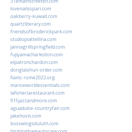
318mainstreet8h.com
lovenailsspari.com
oakberry-kuwait.com
quartzliterary.com
friendsofbroderickpark.com
studiopiattellina.com
jannagrillspringfield.com
fujiyamacharleston.com
elpatronchardon.com
donglaishun-order.com
fiamc-rome2022.org
mariceworldessentials.com
lafisheriarestaurant.com
915jazzandmore.com
aguadulce-countryfair.com
jakehovis.com
bosswingsduluth.com
birminghamautocare.com