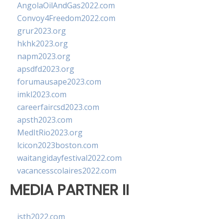
AngolaOilAndGas2022.com
Convoy4Freedom2022.com
grur2023.org
hkhk2023.org
napm2023.org
apsdfd2023.org
forumausape2023.com
imkl2023.com
careerfaircsd2023.com
apsth2023.com
MedItRio2023.org
lcicon2023boston.com
waitangidayfestival2022.com
vacancesscolaires2022.com
MEDIA PARTNER II
isth2022.com