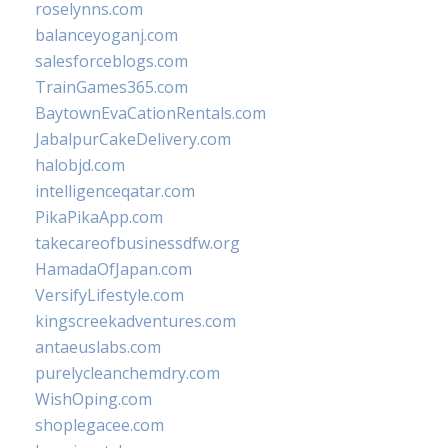
roselynns.com
balanceyoganj.com
salesforceblogs.com
TrainGames365.com
BaytownEvaCationRentals.com
JabalpurCakeDelivery.com
halobjd.com
intelligenceqatar.com
PikaPikaApp.com
takecareofbusinessdfw.org
HamadaOfJapan.com
VersifyLifestyle.com
kingscreekadventures.com
antaeuslabs.com
purelycleanchemdry.com
WishOping.com
shoplegacee.com