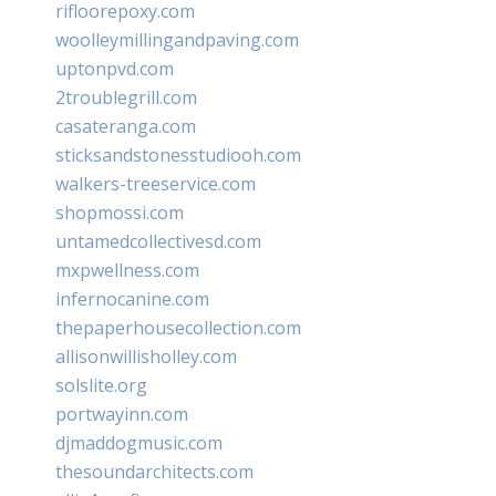
rifloorepoxy.com
woolleymillingandpaving.com
uptonpvd.com
2troublegrill.com
casateranga.com
sticksandstonesstudiooh.com
walkers-treeservice.com
shopmossi.com
untamedcollectivesd.com
mxpwellness.com
infernocanine.com
thepaperhousecollection.com
allisonwillisholley.com
solslite.org
portwayinn.com
djmaddogmusic.com
thesoundarchitects.com