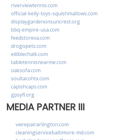
riverviewtennis.com
official-kelly-toys-squishmallows.com
displaygardenonsuncrest.org
bbq-empire-usa.com
feedstoreva.com
drogopets.com
ediblechalk.com
tabletennisnearme.com
oaksofa.com
soultacohtx.com
capishcaps.com
gpsyfl.org
MEDIA PARTNER III
vwrepairarlington.com
cleaningservicebaltimore-md.com