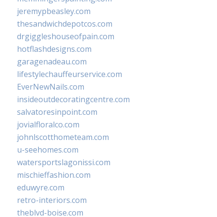
jeremypbeasley.com
thesandwichdepotcos.com
drgiggleshouseofpain.com
hotflashdesigns.com
garagenadeau.com
lifestylechauffeurservice.com
EverNewNails.com
insideoutdecoratingcentre.com
salvatoresinpoint.com
jovialfloralco.com
johnlscotthometeam.com
u-seehomes.com
watersportslagonissi.com
mischieffashion.com
eduwyre.com
retro-interiors.com
theblvd-boise.com