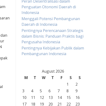
Peran Desentralisasi dalam
lam
Penguatan Otonomi Daerah di
Indonesia
asaran
Menggali Potensi Pembangunan
Daerah di Indonesia
Pentingnya Perencanaan Strategis
 dan
dalam Bisnis: Panduan Praktis bagi
tur
Pengusaha Indonesia
BN
Pentingnya Kebijakan Publik dalam
Pembangunan Indonesia
mpak
August 2026
M
T
W
T
F
S
S
1
2
al
3
4
5
6
7
8
9
10
11
12
13
14
15
16
17
18
19
20
21
22
23