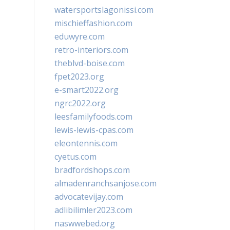
watersportslagonissi.com
mischieffashion.com
eduwyre.com
retro-interiors.com
theblvd-boise.com
fpet2023.org
e-smart2022.org
ngrc2022.org
leesfamilyfoods.com
lewis-lewis-cpas.com
eleontennis.com
cyetus.com
bradfordshops.com
almadenranchsanjose.com
advocatevijay.com
adlibilimler2023.com
naswwebed.org