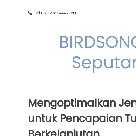
Skip
to
Call Us: +2782 444 YEAH
content
BIRDSON
Seputa
Mengoptimalkan Je
untuk Pencapaian 
Berkelanjutan