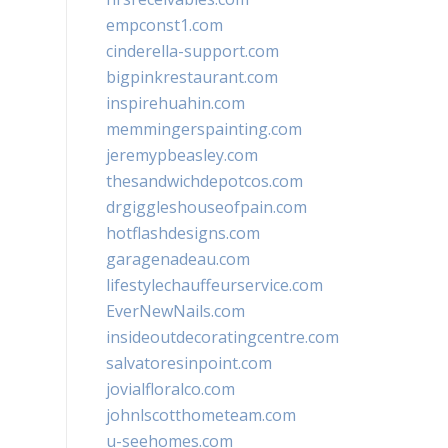
empconst1.com
cinderella-support.com
bigpinkrestaurant.com
inspirehuahin.com
memmingerspainting.com
jeremypbeasley.com
thesandwichdepotcos.com
drgiggleshouseofpain.com
hotflashdesigns.com
garagenadeau.com
lifestylechauffeurservice.com
EverNewNails.com
insideoutdecoratingcentre.com
salvatoresinpoint.com
jovialfloralco.com
johnlscotthometeam.com
u-seehomes.com