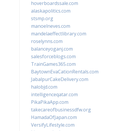
hoverboardssale.com
alaskapolitics.com
stsmp.org
manoelneves.com
mandelaeffectlibrary.com
roselynns.com
balanceyoganj.com
salesforceblogs.com
TrainGames365.com
BaytownEvaCationRentals.com
JabalpurCakeDelivery.com
halobjd.com
intelligenceqatar.com
PikaPikaApp.com
takecareofbusinessdfw.org
HamadaOfJapan.com
VersifyLifestyle.com