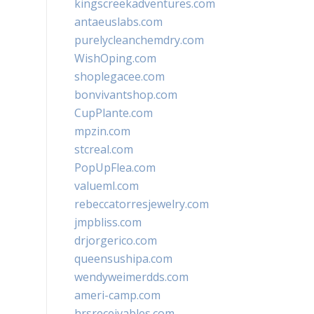
kingscreekadventures.com
antaeuslabs.com
purelycleanchemdry.com
WishOping.com
shoplegacee.com
bonvivantshop.com
CupPlante.com
mpzin.com
stcreal.com
PopUpFlea.com
valueml.com
rebeccatorresjewelry.com
jmpbliss.com
drjorgerico.com
queensushipa.com
wendyweimerdds.com
ameri-camp.com
hrsreceivables.com