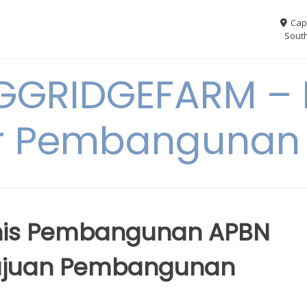
Cap
South
GGRIDGEFARM – I
r Pembangunan
nis Pembangunan APBN
Tujuan Pembangunan