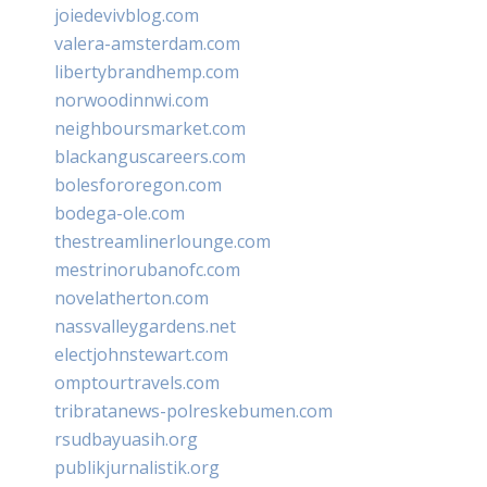
joiedevivblog.com
valera-amsterdam.com
libertybrandhemp.com
norwoodinnwi.com
neighboursmarket.com
blackanguscareers.com
bolesfororegon.com
bodega-ole.com
thestreamlinerlounge.com
mestrinorubanofc.com
novelatherton.com
nassvalleygardens.net
electjohnstewart.com
omptourtravels.com
tribratanews-polreskebumen.com
rsudbayuasih.org
publikjurnalistik.org