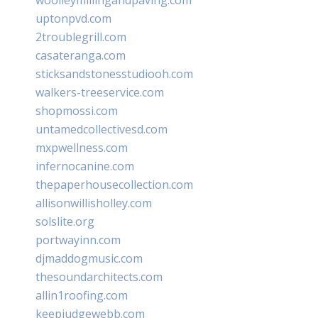
uptonpvd.com
2troublegrill.com
casateranga.com
sticksandstonesstudiooh.com
walkers-treeservice.com
shopmossi.com
untamedcollectivesd.com
mxpwellness.com
infernocanine.com
thepaperhousecollection.com
allisonwillisholley.com
solslite.org
portwayinn.com
djmaddogmusic.com
thesoundarchitects.com
allin1roofing.com
keepjudgewebb.com