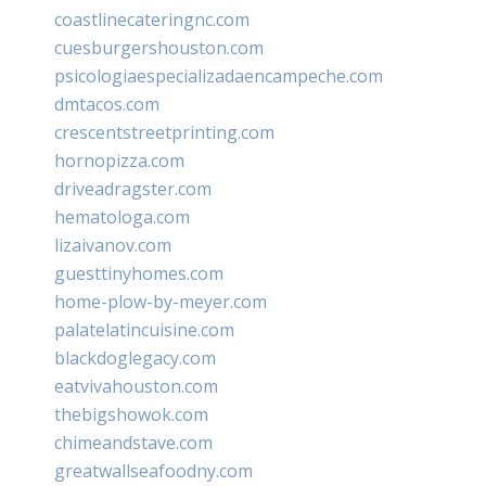
coastlinecateringnc.com
cuesburgershouston.com
psicologiaespecializadaencampeche.com
dmtacos.com
crescentstreetprinting.com
hornopizza.com
driveadragster.com
hematologa.com
lizaivanov.com
guesttinyhomes.com
home-plow-by-meyer.com
palatelatincuisine.com
blackdoglegacy.com
eatvivahouston.com
thebigshowok.com
chimeandstave.com
greatwallseafoodny.com