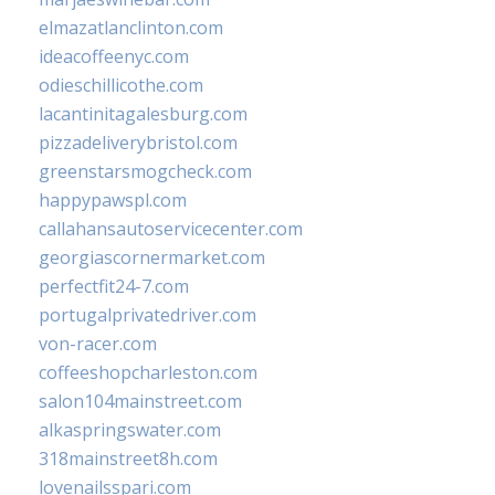
elmazatlanclinton.com
ideacoffeenyc.com
odieschillicothe.com
lacantinitagalesburg.com
pizzadeliverybristol.com
greenstarsmogcheck.com
happypawspl.com
callahansautoservicecenter.com
georgiascornermarket.com
perfectfit24-7.com
portugalprivatedriver.com
von-racer.com
coffeeshopcharleston.com
salon104mainstreet.com
alkaspringswater.com
318mainstreet8h.com
lovenailsspari.com