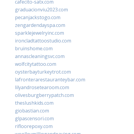
cafecito-satx.com
graduacionviu2023.com
pecanjackstogo.com
zengardendayspa.com
sparklejewelryinc.com
ironcladtattoostudio.com
bruinshome.com
annascleaningsvc.com
wolfcitytattoo.com
oysterbayturkeytrot.com
lafronterarestauranteybar.com
lilyandrosetearoom.com
olivesburgberrypatch.com
theslushkids.com
giobastian.com
glpascensori.com
rifloorepoxy.com
woolleymillingandpaving.com