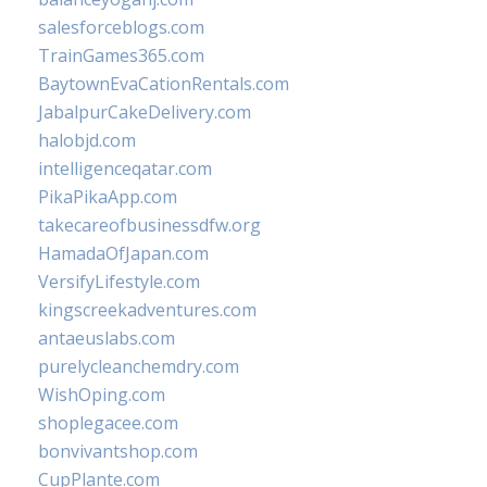
salesforceblogs.com
TrainGames365.com
BaytownEvaCationRentals.com
JabalpurCakeDelivery.com
halobjd.com
intelligenceqatar.com
PikaPikaApp.com
takecareofbusinessdfw.org
HamadaOfJapan.com
VersifyLifestyle.com
kingscreekadventures.com
antaeuslabs.com
purelycleanchemdry.com
WishOping.com
shoplegacee.com
bonvivantshop.com
CupPlante.com