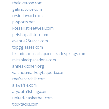
theloverose.com
gabriovoice.com
resinflowart.com
p-sports.net
korsairstreetwear.com
petshopallston.com
avenue26tacos.com
topgglasses.com
broadmoornailsspacoloradosprings.com
missblackpasadena.com
anneskitchen.org
valenciamarketytaqueria.com
reefrecordsllc.com
alawaffle.com
aryouthfishing.com
united-basketball.com
tios-tacos.com