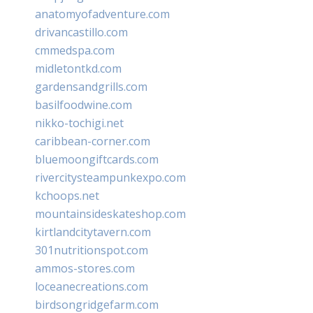
anatomyofadventure.com
drivancastillo.com
cmmedspa.com
midletontkd.com
gardensandgrills.com
basilfoodwine.com
nikko-tochigi.net
caribbean-corner.com
bluemoongiftcards.com
rivercitysteampunkexpo.com
kchoops.net
mountainsideskateshop.com
kirtlandcitytavern.com
301nutritionspot.com
ammos-stores.com
loceanecreations.com
birdsongridgefarm.com