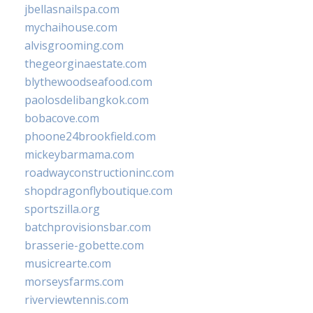
jbellasnailspa.com
mychaihouse.com
alvisgrooming.com
thegeorginaestate.com
blythewoodseafood.com
paolosdelibangkok.com
bobacove.com
phoone24brookfield.com
mickeybarmama.com
roadwayconstructioninc.com
shopdragonflyboutique.com
sportszilla.org
batchprovisionsbar.com
brasserie-gobette.com
musicrearte.com
morseysfarms.com
riverviewtennis.com