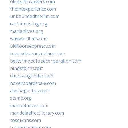
okhealthcareers.com
theintexperience.com
unboundedthefilm.com
catfriends-bg.org
marianlives.org
waywardtees.com
pidfloorsexpress.com
bancodevenezuelaen.com
bettermoodfoodcorporation.com
hingstonnt.com
chooseagender.com
hoverboardssale.com
alaskapolitics.com
stsmp.org
manoelneves.com
mandelaeffectlibrary.com
roselynns.com
balanceyoganj.com