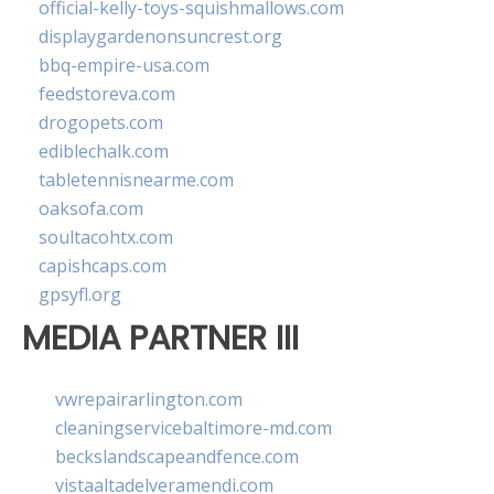
official-kelly-toys-squishmallows.com
displaygardenonsuncrest.org
bbq-empire-usa.com
feedstoreva.com
drogopets.com
ediblechalk.com
tabletennisnearme.com
oaksofa.com
soultacohtx.com
capishcaps.com
gpsyfl.org
MEDIA PARTNER III
vwrepairarlington.com
cleaningservicebaltimore-md.com
beckslandscapeandfence.com
vistaaltadelveramendi.com