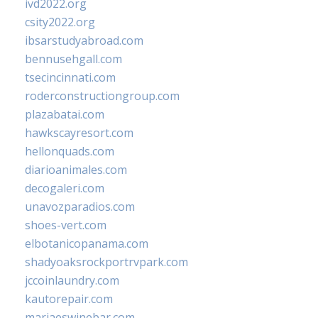
ivd2022.org
csity2022.org
ibsarstudyabroad.com
bennusehgall.com
tsecincinnati.com
roderconstructiongroup.com
plazabatai.com
hawkscayresort.com
hellonquads.com
diarioanimales.com
decogaleri.com
unavozparadios.com
shoes-vert.com
elbotanicopanama.com
shadyoaksrockportrvpark.com
jccoinlaundry.com
kautorepair.com
marjaeswinebar.com