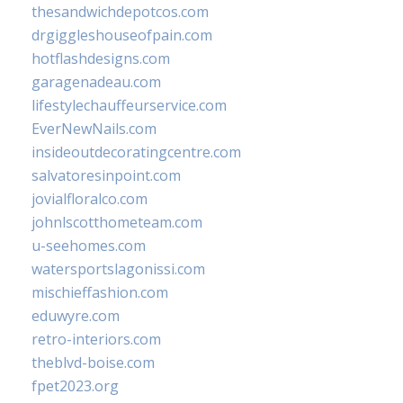
thesandwichdepotcos.com
drgiggleshouseofpain.com
hotflashdesigns.com
garagenadeau.com
lifestylechauffeurservice.com
EverNewNails.com
insideoutdecoratingcentre.com
salvatoresinpoint.com
jovialfloralco.com
johnlscotthometeam.com
u-seehomes.com
watersportslagonissi.com
mischieffashion.com
eduwyre.com
retro-interiors.com
theblvd-boise.com
fpet2023.org