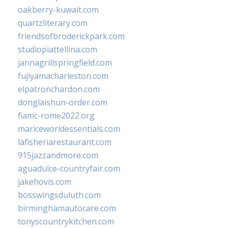
oakberry-kuwait.com
quartzliterary.com
friendsofbroderickpark.com
studiopiattellina.com
jannagrillspringfield.com
fujiyamacharleston.com
elpatronchardon.com
donglaishun-order.com
fiamc-rome2022.org
mariceworldessentials.com
lafisheriarestaurant.com
915jazzandmore.com
aguadulce-countryfair.com
jakehovis.com
bosswingsduluth.com
birminghamautocare.com
tonyscountrykitchen.com