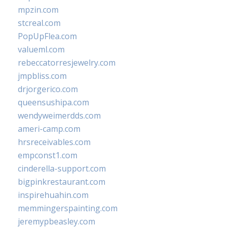
mpzin.com
stcreal.com
PopUpFlea.com
valueml.com
rebeccatorresjewelry.com
jmpbliss.com
drjorgerico.com
queensushipa.com
wendyweimerdds.com
ameri-camp.com
hrsreceivables.com
empconst1.com
cinderella-support.com
bigpinkrestaurant.com
inspirehuahin.com
memmingerspainting.com
jeremypbeasley.com