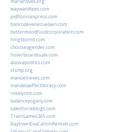
marianlives.org
waywardtees.com
pidfloorsexpress.com
bancodevenezuelaen.com
bettermoodfoodcorporation.com
hingstonnt.com
chooseagender.com
hoverboardssale.com
alaskapolitics.com
stsmp.org
manoelneves.com
mandelaeffectlibrary.com
roselynns.com
balanceyoganj.com
salesforceblogs.com
TrainGames365.com
BaytownEvaCationRentals.com
JabalpurCakeDelivery.com