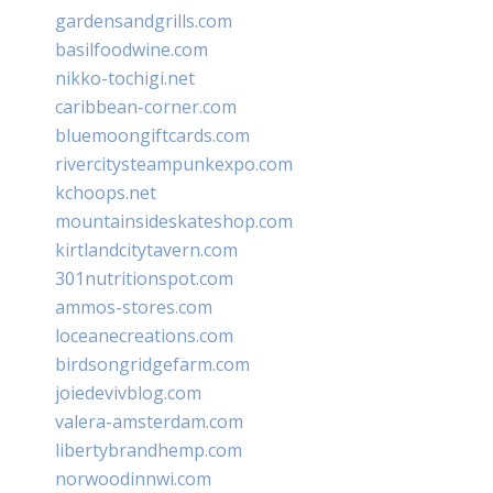
gardensandgrills.com
basilfoodwine.com
nikko-tochigi.net
caribbean-corner.com
bluemoongiftcards.com
rivercitysteampunkexpo.com
kchoops.net
mountainsideskateshop.com
kirtlandcitytavern.com
301nutritionspot.com
ammos-stores.com
loceanecreations.com
birdsongridgefarm.com
joiedevivblog.com
valera-amsterdam.com
libertybrandhemp.com
norwoodinnwi.com