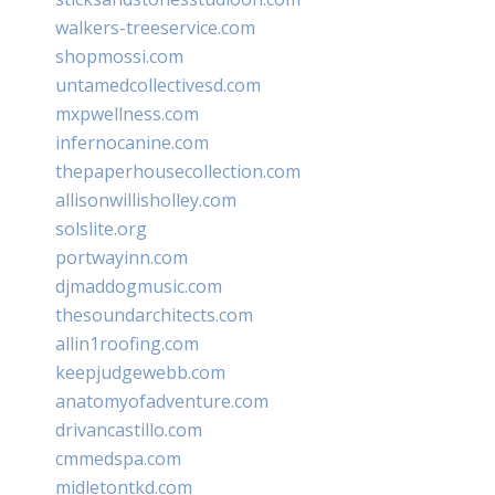
walkers-treeservice.com
shopmossi.com
untamedcollectivesd.com
mxpwellness.com
infernocanine.com
thepaperhousecollection.com
allisonwillisholley.com
solslite.org
portwayinn.com
djmaddogmusic.com
thesoundarchitects.com
allin1roofing.com
keepjudgewebb.com
anatomyofadventure.com
drivancastillo.com
cmmedspa.com
midletontkd.com