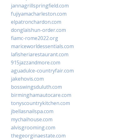
jannagrillspringfield.com
fujiyamacharleston.com
elpatronchardon.com
donglaishun-order.com
fiamc-rome2022.org
mariceworldessentials.com
lafisheriarestaurant.com
915jazzandmore.com
aguadulce-countryfair.com
jakehovis.com
bosswingsduluth.com
birminghamautocare.com
tonyscountrykitchen.com
jbellasnailspa.com
mychaihouse.com
alvisgrooming.com
thegeorginaestate.com