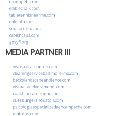
drogopets.com
ediblechalk.com
tabletennisnearme.com
oaksofa.com
soultacohtx.com
capishcaps.com
gpsyfl.org
MEDIA PARTNER III
vwrepairarlington.com
cleaningservicebaltimore-md.com
beckslandscapeandfence.com
vistaaltadelveramendi.com
coastlinecateringnc.com
cuesburgershouston.com
psicologiaespecializadaencampeche.com
dmtacos.com