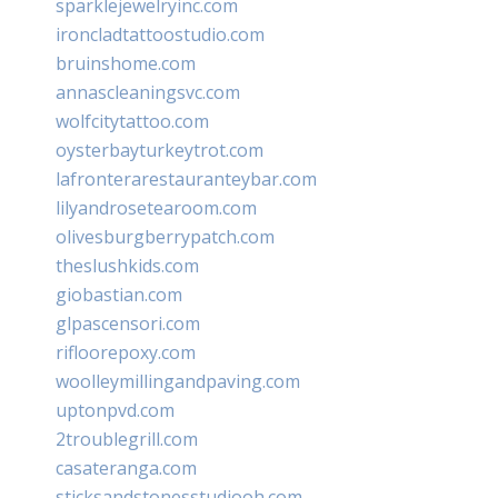
sparklejewelryinc.com
ironcladtattoostudio.com
bruinshome.com
annascleaningsvc.com
wolfcitytattoo.com
oysterbayturkeytrot.com
lafronterarestauranteybar.com
lilyandrosetearoom.com
olivesburgberrypatch.com
theslushkids.com
giobastian.com
glpascensori.com
rifloorepoxy.com
woolleymillingandpaving.com
uptonpvd.com
2troublegrill.com
casateranga.com
sticksandstonesstudiooh.com