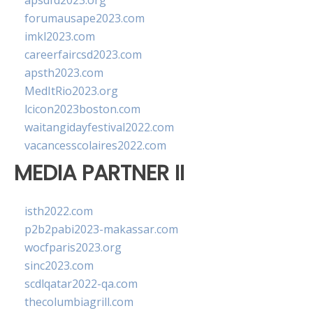
apsdfd2023.org
forumausape2023.com
imkl2023.com
careerfaircsd2023.com
apsth2023.com
MedItRio2023.org
lcicon2023boston.com
waitangidayfestival2022.com
vacancesscolaires2022.com
MEDIA PARTNER II
isth2022.com
p2b2pabi2023-makassar.com
wocfparis2023.org
sinc2023.com
scdlqatar2022-qa.com
thecolumbiagrill.com