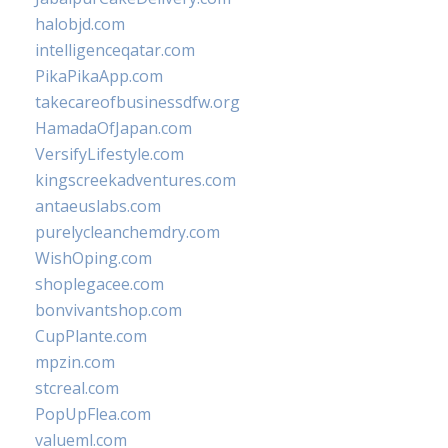
halobjd.com
intelligenceqatar.com
PikaPikaApp.com
takecareofbusinessdfw.org
HamadaOfJapan.com
VersifyLifestyle.com
kingscreekadventures.com
antaeuslabs.com
purelycleanchemdry.com
WishOping.com
shoplegacee.com
bonvivantshop.com
CupPlante.com
mpzin.com
stcreal.com
PopUpFlea.com
valueml.com