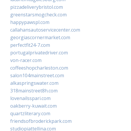
pizzadeliverybristol.com
greenstarsmogcheck.com
happypawspl.com
callahansautoservicecenter.com
georgiascornermarket.com
perfectfit24-7.com
portugalprivatedriver.com
von-racer.com
coffeeshopcharleston.com
salon104mainstreet.com
alkaspringswater.com
318mainstreet8h.com
lovenailsspari.com
oakberry-kuwait.com
quartzliterary.com
friendsofbroderickpark.com
studiopiattellina.com