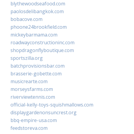
blythewoodseafood.com
paolosdelibangkok.com
bobacove.com
phoone24brookfield.com
mickeybarmama.com
roadwayconstructioninc.com
shopdragonflyboutique.com
sportszilla.org
batchprovisionsbar.com
brasserie-gobette.com
musicrearte.com
morseysfarms.com
riverviewtennis.com
official-kelly-toys-squishmallows.com
displaygardenonsuncrest.org
bbq-empire-usa.com
feedstoreva.com