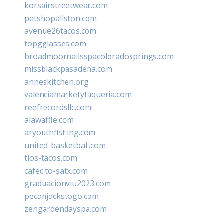
korsairstreetwear.com
petshopallston.com
avenue26tacos.com
topgglasses.com
broadmoornailsspacoloradosprings.com
missblackpasadena.com
anneskitchen.org
valenciamarketytaqueria.com
reefrecordsllc.com
alawaffle.com
aryouthfishing.com
united-basketball.com
tios-tacos.com
cafecito-satx.com
graduacionviu2023.com
pecanjackstogo.com
zengardendayspa.com