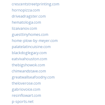
crescentstreetprinting.com
hornopizza.com
driveadragster.com
hematologa.com
lizaivanov.com
guesttinyhomes.com
home-plow-by-meyer.com
palatelatincuisine.com
blackdoglegacy.com
eatvivahouston.com
thebigshowok.com
chimeandstave.com
greatwallseafoodny.com
theloverose.com
gabriovoice.com
resinflowart.com
p-sports.net