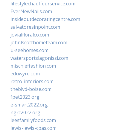
lifestylechauffeurservice.com
EverNewNails.com
insideoutdecoratingcentre.com
salvatoresinpoint.com
jovialfloralco.com
johnlscotthometeam.com
u-seehomes.com
watersportslagonissi.com
mischieffashion.com
eduwyre.com
retro-interiors.com
theblvd-boise.com
fpet2023.org
e-smart2022.org
ngrc2022.org
leesfamilyfoods.com
lewis-lewis-cpas.com