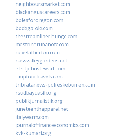
neighboursmarket.com
blackanguscareers.com
bolesfororegon.com
bodega-ole.com
thestreamlinerlounge.com
mestrinorubanofc.com
novelatherton.com
nassvalleygardens.net
electjohnstewart.com
omptourtravels.com
tribratanews-polreskebumen.com
rsudbayuasih.org
publikjurnalistik.org
juneteenthapparel.net
italywarm.com
journaloffinanceeconomics.com
kvk-kumari.org