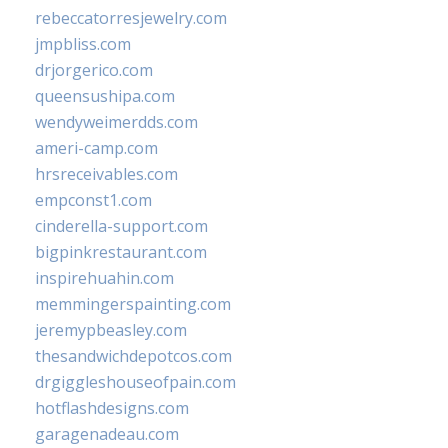
rebeccatorresjewelry.com
jmpbliss.com
drjorgerico.com
queensushipa.com
wendyweimerdds.com
ameri-camp.com
hrsreceivables.com
empconst1.com
cinderella-support.com
bigpinkrestaurant.com
inspirehuahin.com
memmingerspainting.com
jeremypbeasley.com
thesandwichdepotcos.com
drgiggleshouseofpain.com
hotflashdesigns.com
garagenadeau.com