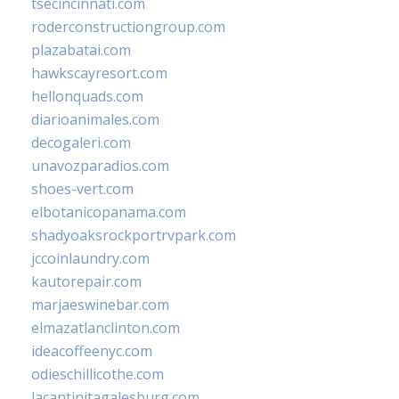
tsecincinnati.com
roderconstructiongroup.com
plazabatai.com
hawkscayresort.com
hellonquads.com
diarioanimales.com
decogaleri.com
unavozparadios.com
shoes-vert.com
elbotanicopanama.com
shadyoaksrockportrvpark.com
jccoinlaundry.com
kautorepair.com
marjaeswinebar.com
elmazatlanclinton.com
ideacoffeenyc.com
odieschillicothe.com
lacantinitagalesburg.com