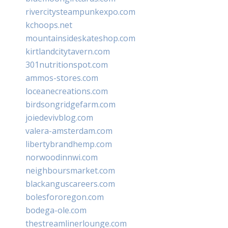
rivercitysteampunkexpo.com
kchoops.net
mountainsideskateshop.com
kirtlandcitytavern.com
301nutritionspot.com
ammos-stores.com
loceanecreations.com
birdsongridgefarm.com
joiedevivblog.com
valera-amsterdam.com
libertybrandhemp.com
norwoodinnwi.com
neighboursmarket.com
blackanguscareers.com
bolesfororegon.com
bodega-ole.com
thestreamlinerlounge.com