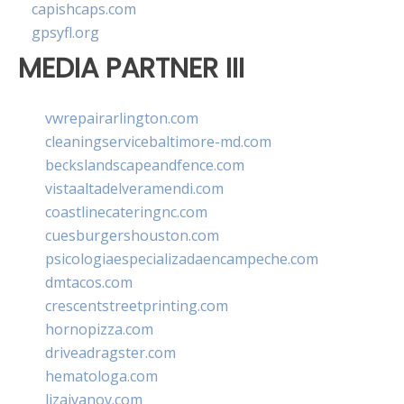
capishcaps.com
gpsyfl.org
MEDIA PARTNER III
vwrepairarlington.com
cleaningservicebaltimore-md.com
beckslandscapeandfence.com
vistaaltadelveramendi.com
coastlinecateringnc.com
cuesburgershouston.com
psicologiaespecializadaencampeche.com
dmtacos.com
crescentstreetprinting.com
hornopizza.com
driveadragster.com
hematologa.com
lizaivanov.com