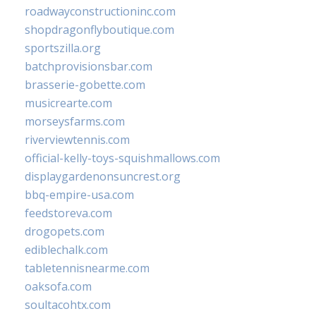
roadwayconstructioninc.com
shopdragonflyboutique.com
sportszilla.org
batchprovisionsbar.com
brasserie-gobette.com
musicrearte.com
morseysfarms.com
riverviewtennis.com
official-kelly-toys-squishmallows.com
displaygardenonsuncrest.org
bbq-empire-usa.com
feedstoreva.com
drogopets.com
ediblechalk.com
tabletennisnearme.com
oaksofa.com
soultacohtx.com