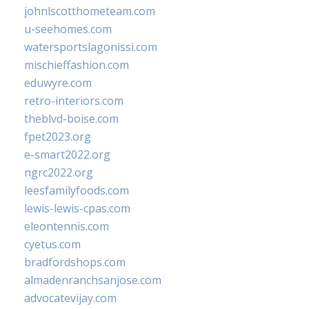
johnlscotthometeam.com
u-seehomes.com
watersportslagonissi.com
mischieffashion.com
eduwyre.com
retro-interiors.com
theblvd-boise.com
fpet2023.org
e-smart2022.org
ngrc2022.org
leesfamilyfoods.com
lewis-lewis-cpas.com
eleontennis.com
cyetus.com
bradfordshops.com
almadenranchsanjose.com
advocatevijay.com