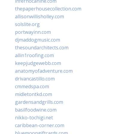
infernocanine.com
thepaperhousecollection.com
allisonwillisholley.com
solslite.org
portwayinn.com
djmaddogmusic.com
thesoundarchitects.com
allin1roofing.com
keepjudgewebb.com
anatomyofadventure.com
drivancastillo.com
cmmedspa.com
midletontkd.com
gardensandgrills.com
basilfoodwine.com
nikko-tochigi.net
caribbean-corner.com
bluemoongiftcards.com