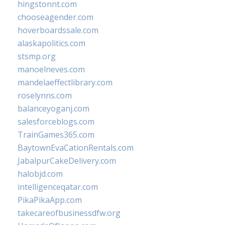
hingstonnt.com
chooseagender.com
hoverboardssale.com
alaskapolitics.com
stsmp.org
manoelneves.com
mandelaeffectlibrary.com
roselynns.com
balanceyoganj.com
salesforceblogs.com
TrainGames365.com
BaytownEvaCationRentals.com
JabalpurCakeDelivery.com
halobjd.com
intelligenceqatar.com
PikaPikaApp.com
takecareofbusinessdfw.org