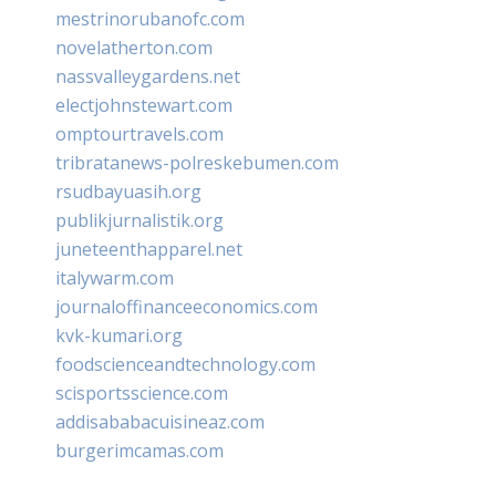
mestrinorubanofc.com
novelatherton.com
nassvalleygardens.net
electjohnstewart.com
omptourtravels.com
tribratanews-polreskebumen.com
rsudbayuasih.org
publikjurnalistik.org
juneteenthapparel.net
italywarm.com
journaloffinanceeconomics.com
kvk-kumari.org
foodscienceandtechnology.com
scisportsscience.com
addisababacuisineaz.com
burgerimcamas.com