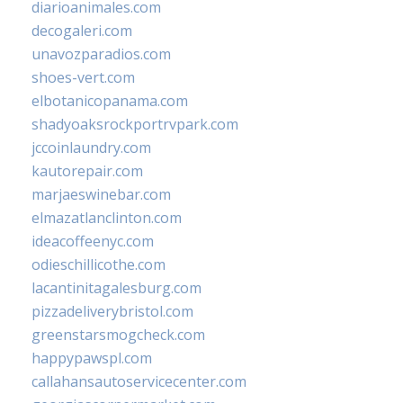
diarioanimales.com
decogaleri.com
unavozparadios.com
shoes-vert.com
elbotanicopanama.com
shadyoaksrockportrvpark.com
jccoinlaundry.com
kautorepair.com
marjaeswinebar.com
elmazatlanclinton.com
ideacoffeenyc.com
odieschillicothe.com
lacantinitagalesburg.com
pizzadeliverybristol.com
greenstarsmogcheck.com
happypawspl.com
callahansautoservicecenter.com