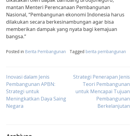
dikatakan oleh Bapak Bambang Brodjonegoro,
mantan Menteri Perencanaan Pembangunan
Nasional, “Pembangunan ekonomi Indonesia harus
dilakukan secara berkesinambungan agar bisa
memberikan dampak yang nyata bagi kemajuan
bangsa.”
Posted in
Berita Pembangunan
Tagged
berita pembangunan
Post
Inovasi dalam Jenis
Strategi Penerapan Jenis
Pembangunan APBN:
Teori Pembangunan
Strategi untuk
untuk Mencapai Tujuan
navigation
Meningkatkan Daya Saing
Pembangunan
Negara
Berkelanjutan