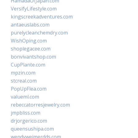
HamadaOfJapan.com
VersifyLifestyle.com
kingscreekadventures.com
antaeuslabs.com
purelycleanchemdry.com
WishOping.com
shoplegacee.com
bonvivantshop.com
CupPlante.com
mpzin.com
stcreal.com
PopUpFlea.com
valueml.com
rebeccatorresjewelry.com
jmpbliss.com
drjorgerico.com
queensushipa.com
wendyweimerdds.com