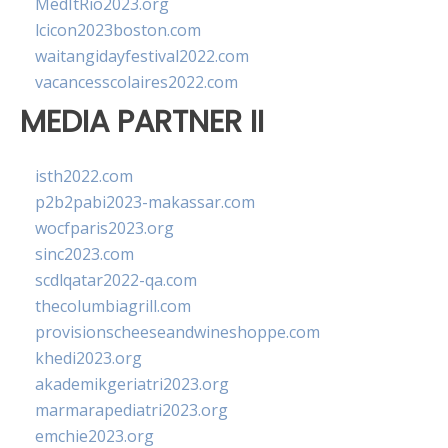
MedItRio2023.org
lcicon2023boston.com
waitangidayfestival2022.com
vacancesscolaires2022.com
MEDIA PARTNER II
isth2022.com
p2b2pabi2023-makassar.com
wocfparis2023.org
sinc2023.com
scdlqatar2022-qa.com
thecolumbiagrill.com
provisionscheeseandwineshoppe.com
khedi2023.org
akademikgeriatri2023.org
marmarapediatri2023.org
emchie2023.org