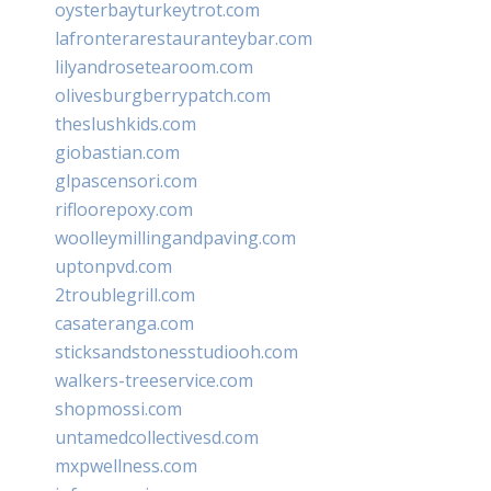
oysterbayturkeytrot.com
lafronterarestauranteybar.com
lilyandrosetearoom.com
olivesburgberrypatch.com
theslushkids.com
giobastian.com
glpascensori.com
rifloorepoxy.com
woolleymillingandpaving.com
uptonpvd.com
2troublegrill.com
casateranga.com
sticksandstonesstudiooh.com
walkers-treeservice.com
shopmossi.com
untamedcollectivesd.com
mxpwellness.com