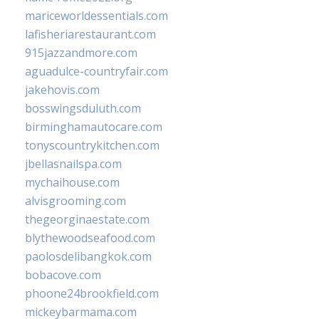
mariceworldessentials.com
lafisheriarestaurant.com
915jazzandmore.com
aguadulce-countryfair.com
jakehovis.com
bosswingsduluth.com
birminghamautocare.com
tonyscountrykitchen.com
jbellasnailspa.com
mychaihouse.com
alvisgrooming.com
thegeorginaestate.com
blythewoodseafood.com
paolosdelibangkok.com
bobacove.com
phoone24brookfield.com
mickeybarmama.com