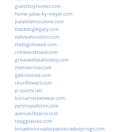
guesttinyhomes.com
home-plow-by-meyer.com
palatelatincuisine.com
blackdoglegacy.com
eatvivahouston.com
thebigshowok.com
chimeandstave.com
greatwallseafoodny.com
theloverose.com
gabriovoice.com
resinflowart.com
p-sports.net
korsairstreetwear.com
petshopallston.com
avenue26tacos.com
topgglasses.com
broadmoornailsspacoloradosprings.com