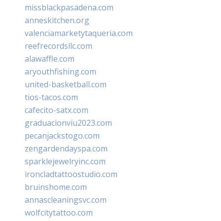
missblackpasadena.com
anneskitchen.org
valenciamarketytaqueria.com
reefrecordsllc.com
alawaffle.com
aryouthfishing.com
united-basketball.com
tios-tacos.com
cafecito-satx.com
graduacionviu2023.com
pecanjackstogo.com
zengardendayspa.com
sparklejewelryinc.com
ironcladtattoostudio.com
bruinshome.com
annascleaningsvc.com
wolfcitytattoo.com