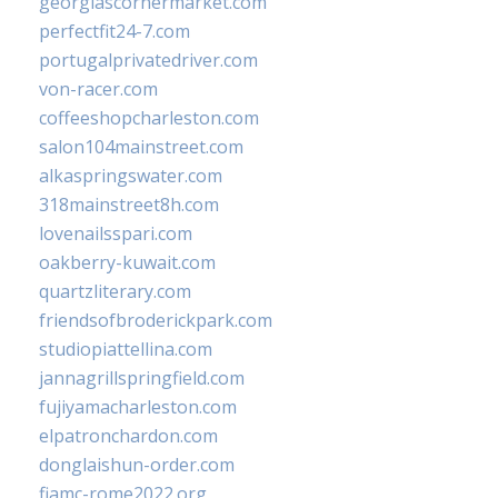
georgiascornermarket.com
perfectfit24-7.com
portugalprivatedriver.com
von-racer.com
coffeeshopcharleston.com
salon104mainstreet.com
alkaspringswater.com
318mainstreet8h.com
lovenailsspari.com
oakberry-kuwait.com
quartzliterary.com
friendsofbroderickpark.com
studiopiattellina.com
jannagrillspringfield.com
fujiyamacharleston.com
elpatronchardon.com
donglaishun-order.com
fiamc-rome2022.org