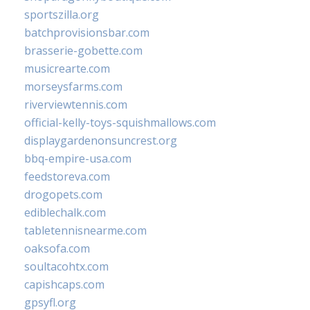
sportszilla.org
batchprovisionsbar.com
brasserie-gobette.com
musicrearte.com
morseysfarms.com
riverviewtennis.com
official-kelly-toys-squishmallows.com
displaygardenonsuncrest.org
bbq-empire-usa.com
feedstoreva.com
drogopets.com
ediblechalk.com
tabletennisnearme.com
oaksofa.com
soultacohtx.com
capishcaps.com
gpsyfl.org