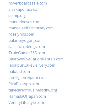
hoverboardssale.com
alaskapolitics.com
stsmp.org
manoelneves.com
mandelaeffectlibrary.com
roselynns.com
balanceyoganj.com
salesforceblogs.com
TrainGames365.com
BaytownEvaCationRentals.com
JabalpurCakeDelivery.com
halobjd.com
intelligenceqatar.com
PikaPikaApp.com
takecareofbusinessdfw.org
HamadaOfJapan.com
VersifyLifestyle.com