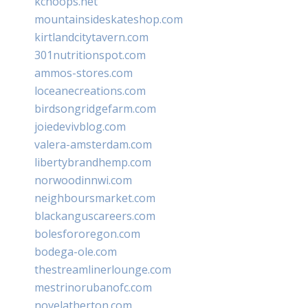
kchoops.net
mountainsideskateshop.com
kirtlandcitytavern.com
301nutritionspot.com
ammos-stores.com
loceanecreations.com
birdsongridgefarm.com
joiedevivblog.com
valera-amsterdam.com
libertybrandhemp.com
norwoodinnwi.com
neighboursmarket.com
blackanguscareers.com
bolesfororegon.com
bodega-ole.com
thestreamlinerlounge.com
mestrinorubanofc.com
novelatherton.com