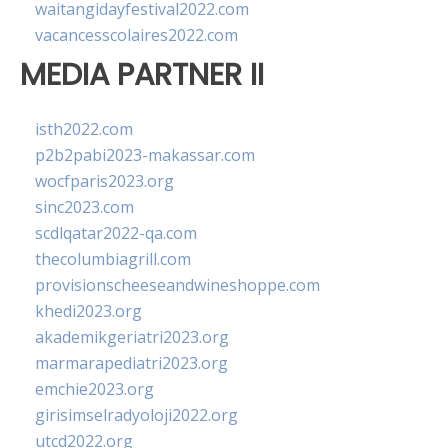
waitangidayfestival2022.com
vacancesscolaires2022.com
MEDIA PARTNER II
isth2022.com
p2b2pabi2023-makassar.com
wocfparis2023.org
sinc2023.com
scdlqatar2022-qa.com
thecolumbiagrill.com
provisionscheeseandwineshoppe.com
khedi2023.org
akademikgeriatri2023.org
marmarapediatri2023.org
emchie2023.org
girisimselradyoloji2022.org
utcd2022.org