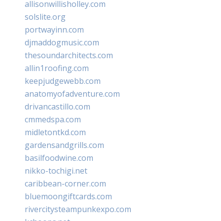
allisonwillisholley.com
solslite.org
portwayinn.com
djmaddogmusic.com
thesoundarchitects.com
allin1roofing.com
keepjudgewebb.com
anatomyofadventure.com
drivancastillo.com
cmmedspa.com
midletontkd.com
gardensandgrills.com
basilfoodwine.com
nikko-tochigi.net
caribbean-corner.com
bluemoongiftcards.com
rivercitysteampunkexpo.com