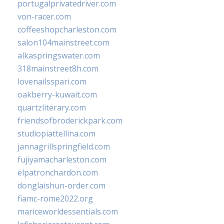
portugalprivatedriver.com
von-racer.com
coffeeshopcharleston.com
salon104mainstreet.com
alkaspringswater.com
318mainstreet8h.com
lovenailsspari.com
oakberry-kuwait.com
quartzliterary.com
friendsofbroderickpark.com
studiopiattellina.com
jannagrillspringfield.com
fujiyamacharleston.com
elpatronchardon.com
donglaishun-order.com
fiamc-rome2022.org
mariceworldessentials.com