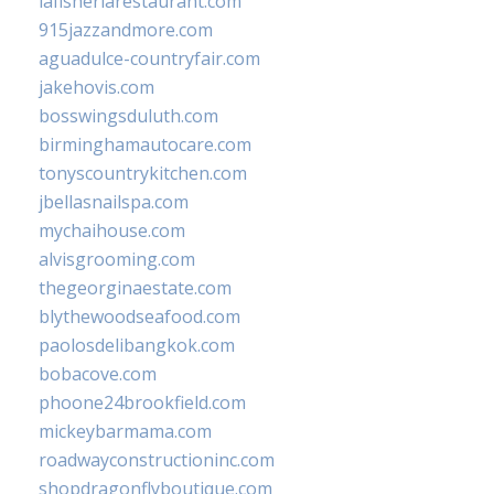
lafisheriarestaurant.com
915jazzandmore.com
aguadulce-countryfair.com
jakehovis.com
bosswingsduluth.com
birminghamautocare.com
tonyscountrykitchen.com
jbellasnailspa.com
mychaihouse.com
alvisgrooming.com
thegeorginaestate.com
blythewoodseafood.com
paolosdelibangkok.com
bobacove.com
phoone24brookfield.com
mickeybarmama.com
roadwayconstructioninc.com
shopdragonflyboutique.com