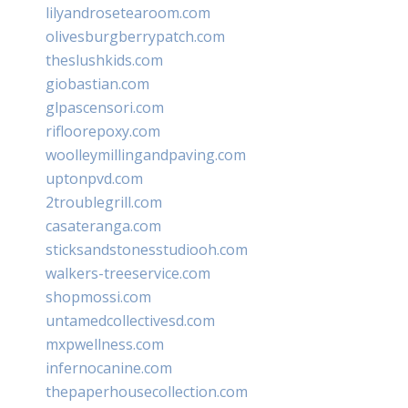
lilyandrosetearoom.com
olivesburgberrypatch.com
theslushkids.com
giobastian.com
glpascensori.com
rifloorepoxy.com
woolleymillingandpaving.com
uptonpvd.com
2troublegrill.com
casateranga.com
sticksandstonesstudiooh.com
walkers-treeservice.com
shopmossi.com
untamedcollectivesd.com
mxpwellness.com
infernocanine.com
thepaperhousecollection.com