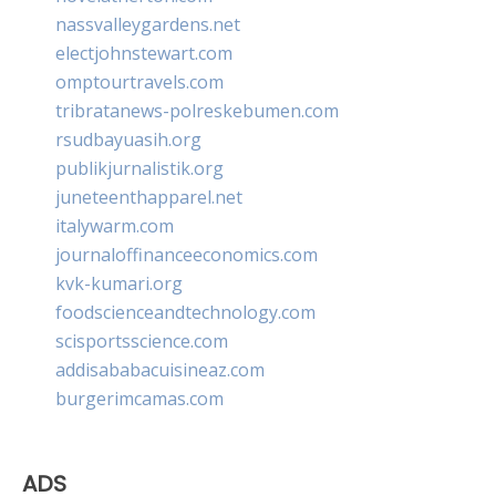
nassvalleygardens.net
electjohnstewart.com
omptourtravels.com
tribratanews-polreskebumen.com
rsudbayuasih.org
publikjurnalistik.org
juneteenthapparel.net
italywarm.com
journaloffinanceeconomics.com
kvk-kumari.org
foodscienceandtechnology.com
scisportsscience.com
addisababacuisineaz.com
burgerimcamas.com
ADS