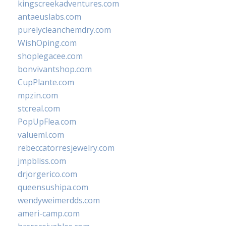
kingscreekadventures.com
antaeuslabs.com
purelycleanchemdry.com
WishOping.com
shoplegacee.com
bonvivantshop.com
CupPlante.com
mpzin.com
stcreal.com
PopUpFlea.com
valueml.com
rebeccatorresjewelry.com
jmpbliss.com
drjorgerico.com
queensushipa.com
wendyweimerdds.com
ameri-camp.com