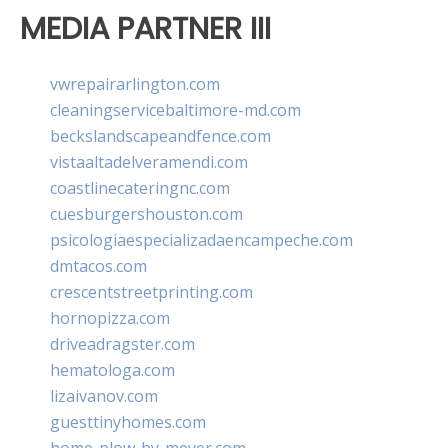
MEDIA PARTNER III
vwrepairarlington.com
cleaningservicebaltimore-md.com
beckslandscapeandfence.com
vistaaltadelveramendi.com
coastlinecateringnc.com
cuesburgershouston.com
psicologiaespecializadaencampeche.com
dmtacos.com
crescentstreetprinting.com
hornopizza.com
driveadragster.com
hematologa.com
lizaivanov.com
guesttinyhomes.com
home-plow-by-meyer.com