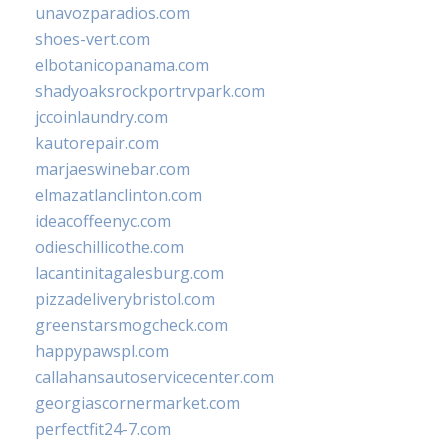
unavozparadios.com
shoes-vert.com
elbotanicopanama.com
shadyoaksrockportrvpark.com
jccoinlaundry.com
kautorepair.com
marjaeswinebar.com
elmazatlanclinton.com
ideacoffeenyc.com
odieschillicothe.com
lacantinitagalesburg.com
pizzadeliverybristol.com
greenstarsmogcheck.com
happypawspl.com
callahansautoservicecenter.com
georgiascornermarket.com
perfectfit24-7.com