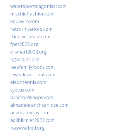
watersportslagonissi.com
mischieffashion.com
eduwyre.com
retro-interiors.com
theblvd-boise.com
fpet2023.org
e-smart2022.org
ngrc2022.org
leesfamilyfoods.com
lewis-lewis-cpas.com
eleontennis.com
cyetus.com
bradfordshops.com
almadenranchsanjose.com
advocatevijay.com
adlibilimler2023.com
naswwebed.org