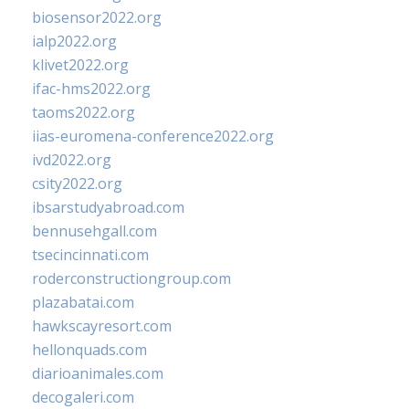
biosensor2022.org
ialp2022.org
klivet2022.org
ifac-hms2022.org
taoms2022.org
iias-euromena-conference2022.org
ivd2022.org
csity2022.org
ibsarstudyabroad.com
bennusehgall.com
tsecincinnati.com
roderconstructiongroup.com
plazabatai.com
hawkscayresort.com
hellonquads.com
diarioanimales.com
decogaleri.com