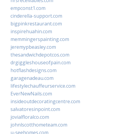
hrsreceivables.com
empconst1.com
cinderella-support.com
bigpinkrestaurant.com
inspirehuahin.com
memmingerspainting.com
jeremypbeasley.com
thesandwichdepotcos.com
drgiggleshouseofpain.com
hotflashdesigns.com
garagenadeau.com
lifestylechauffeurservice.com
EverNewNails.com
insideoutdecoratingcentre.com
salvatoresinpoint.com
jovialfloralco.com
johnlscotthometeam.com
u-seehomes.com