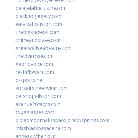
palatelatincuisine.com
blackdoglegacy.com
eatvivahouston.com
thebigshowok.com
chimeandstave.com
greatwallseafoodny.com
theloverose.com
gabriovoice.com
resinflowart.com
p-sports.net
korsairstreetwear.com
petshopallston.com
avenue26tacos.com
topgglasses.com
broadmoornailsspacoloradosprings.com
missblackpasadena.com
anneskitchen.org