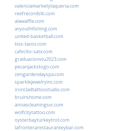
valenciamarketytaqueria.com
reefrecordsllc.com
alawaffle.com
aryouthfishing.com
united-basketball.com
tios-tacos.com
cafecito-satx.com
graduacionviu2023.com
pecanjackstogo.com
zengardendayspa.com
sparklejewelryinc.com
ironcladtattoostudio.com
bruinshome.com
annascleaningsvc.com
wolfcitytattoo.com
oysterbayturkeytrot.com
lafronterarestauranteybar.com