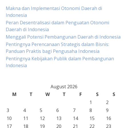
Makna dan Implementasi Otonomi Daerah di
Indonesia
Peran Desentralisasi dalam Penguatan Otonomi
Daerah di Indonesia
Menggali Potensi Pembangunan Daerah di Indonesia
Pentingnya Perencanaan Strategis dalam Bisnis:
Panduan Praktis bagi Pengusaha Indonesia
Pentingnya Kebijakan Publik dalam Pembangunan
Indonesia
August 2026
M
T
W
T
F
S
S
1
2
3
4
5
6
7
8
9
10
11
12
13
14
15
16
17
18
19
20
21
22
23