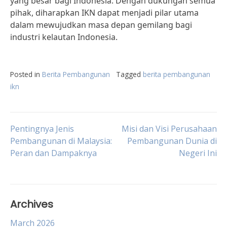
yang besar bagi Indonesia. Dengan dukungan semua
pihak, diharapkan IKN dapat menjadi pilar utama
dalam mewujudkan masa depan gemilang bagi
industri kelautan Indonesia.
Posted in
Berita Pembangunan
Tagged
berita pembangunan
ikn
Post
Pentingnya Jenis
Misi dan Visi Perusahaan
Pembangunan di Malaysia:
Pembangunan Dunia di
Peran dan Dampaknya
Negeri Ini
navigation
Archives
March 2026