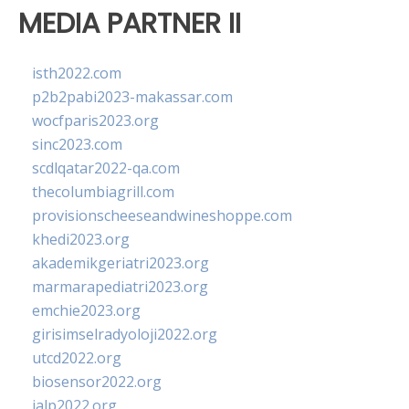
MEDIA PARTNER II
isth2022.com
p2b2pabi2023-makassar.com
wocfparis2023.org
sinc2023.com
scdlqatar2022-qa.com
thecolumbiagrill.com
provisionscheeseandwineshoppe.com
khedi2023.org
akademikgeriatri2023.org
marmarapediatri2023.org
emchie2023.org
girisimselradyoloji2022.org
utcd2022.org
biosensor2022.org
ialp2022.org