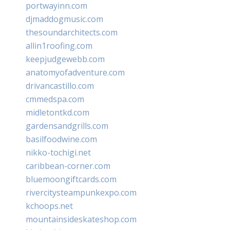
portwayinn.com
djmaddogmusic.com
thesoundarchitects.com
allin1roofing.com
keepjudgewebb.com
anatomyofadventure.com
drivancastillo.com
cmmedspa.com
midletontkd.com
gardensandgrills.com
basilfoodwine.com
nikko-tochigi.net
caribbean-corner.com
bluemoongiftcards.com
rivercitysteampunkexpo.com
kchoops.net
mountainsideskateshop.com