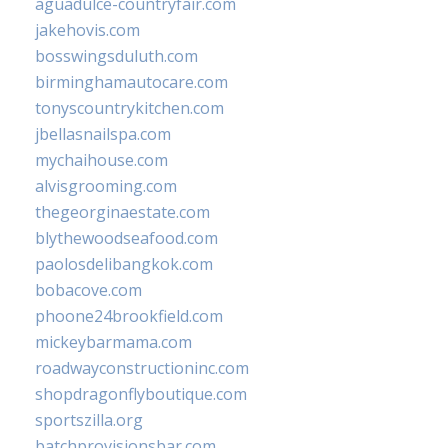
aguadulce-countryfair.com
jakehovis.com
bosswingsduluth.com
birminghamautocare.com
tonyscountrykitchen.com
jbellasnailspa.com
mychaihouse.com
alvisgrooming.com
thegeorginaestate.com
blythewoodseafood.com
paolosdelibangkok.com
bobacove.com
phoone24brookfield.com
mickeybarmama.com
roadwayconstructioninc.com
shopdragonflyboutique.com
sportszilla.org
batchprovisionsbar.com