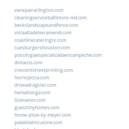
vwrepairarlington.com
cleaningservicebaltimore-md.com
beckslandscapeandfence.com
vistaaltadelveramendi.com
coastlinecateringnc.com
cuesburgershouston.com
psicologiaespecializadaencampeche.com
dmtacos.com
crescentstreetprinting.com
hornopizza.com
driveadragster.com
hematologa.com
lizaivanov.com
guesttinyhomes.com
home-plow-by-meyer.com
palatelatincuisine.com