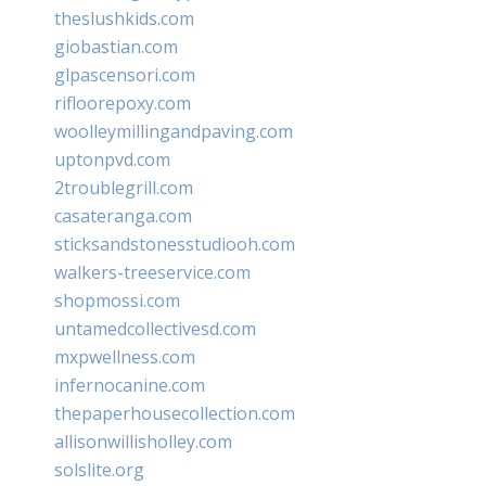
theslushkids.com
giobastian.com
glpascensori.com
rifloorepoxy.com
woolleymillingandpaving.com
uptonpvd.com
2troublegrill.com
casateranga.com
sticksandstonesstudiooh.com
walkers-treeservice.com
shopmossi.com
untamedcollectivesd.com
mxpwellness.com
infernocanine.com
thepaperhousecollection.com
allisonwillisholley.com
solslite.org