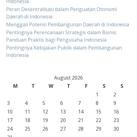
Indonesia
Peran Desentralisasi dalam Penguatan Otonomi
Daerah di Indonesia
Menggali Potensi Pembangunan Daerah di Indonesia
Pentingnya Perencanaan Strategis dalam Bisnis:
Panduan Praktis bagi Pengusaha Indonesia
Pentingnya Kebijakan Publik dalam Pembangunan
Indonesia
August 2026
M
T
W
T
F
S
S
1
2
3
4
5
6
7
8
9
10
11
12
13
14
15
16
17
18
19
20
21
22
23
24
25
26
27
28
29
30