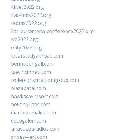
klivet2022.org
ifac-hms2022.org
taoms2022.org
iias-euromena-conference2022.org
ivd2022.org
csity2022.org
ibsarstudyabroad.com
bennusehgall.com
tsecincinnati.com
roderconstructiongroup.com
plazabatai.com
hawkscayresort.com
hellonquads.com
diarioanimales.com
decogaleri.com
unavozparadios.com
shoes-vert.com