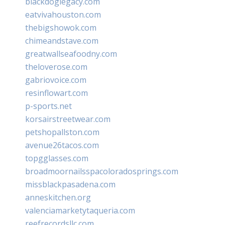
blackdoglegacy.com
eatvivahouston.com
thebigshowok.com
chimeandstave.com
greatwallseafoodny.com
theloverose.com
gabriovoice.com
resinflowart.com
p-sports.net
korsairstreetwear.com
petshopallston.com
avenue26tacos.com
topgglasses.com
broadmoornailsspacoloradosprings.com
missblackpasadena.com
anneskitchen.org
valenciamarketytaqueria.com
reefrecordsllc.com