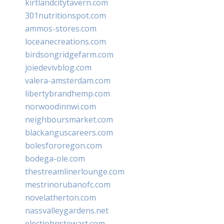
kirtlandcitytavern.com
301nutritionspot.com
ammos-stores.com
loceanecreations.com
birdsongridgefarm.com
joiedevivblog.com
valera-amsterdam.com
libertybrandhemp.com
norwoodinnwi.com
neighboursmarket.com
blackanguscareers.com
bolesfororegon.com
bodega-ole.com
thestreamlinerlounge.com
mestrinorubanofc.com
novelatherton.com
nassvalleygardens.net
electjohnstewart.com