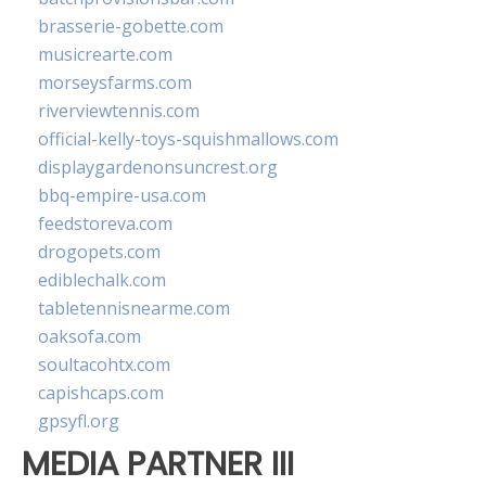
brasserie-gobette.com
musicrearte.com
morseysfarms.com
riverviewtennis.com
official-kelly-toys-squishmallows.com
displaygardenonsuncrest.org
bbq-empire-usa.com
feedstoreva.com
drogopets.com
ediblechalk.com
tabletennisnearme.com
oaksofa.com
soultacohtx.com
capishcaps.com
gpsyfl.org
MEDIA PARTNER III