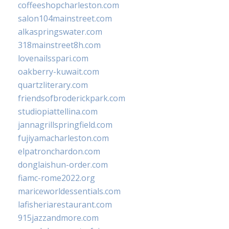
coffeeshopcharleston.com
salon104mainstreet.com
alkaspringswater.com
318mainstreet8h.com
lovenailsspari.com
oakberry-kuwait.com
quartzliterary.com
friendsofbroderickpark.com
studiopiattellina.com
jannagrillspringfield.com
fujiyamacharleston.com
elpatronchardon.com
donglaishun-order.com
fiamc-rome2022.org
mariceworldessentials.com
lafisheriarestaurant.com
915jazzandmore.com