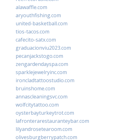
alawaffle.com
aryouthfishing.com
united-basketball.com
tios-tacos.com
cafecito-satx.com
graduacionviu2023.com
pecanjackstogo.com
zengardendayspa.com
sparklejewelryinc.com
ironcladtattoostudio.com
bruinshome.com
annascleaningsvc.com
wolfcitytattoo.com
oysterbayturkeytrot.com
lafronterarestauranteybar.com
lilyandrosetearoom.com
olivesburgberrypatch.com