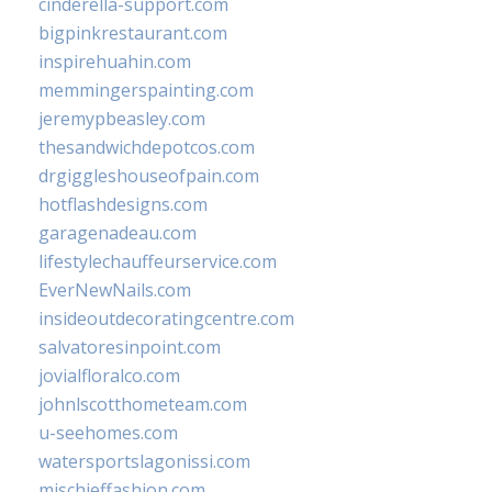
cinderella-support.com
bigpinkrestaurant.com
inspirehuahin.com
memmingerspainting.com
jeremypbeasley.com
thesandwichdepotcos.com
drgiggleshouseofpain.com
hotflashdesigns.com
garagenadeau.com
lifestylechauffeurservice.com
EverNewNails.com
insideoutdecoratingcentre.com
salvatoresinpoint.com
jovialfloralco.com
johnlscotthometeam.com
u-seehomes.com
watersportslagonissi.com
mischieffashion.com