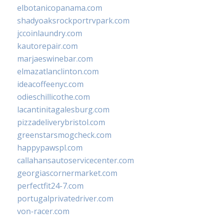
elbotanicopanama.com
shadyoaksrockportrvpark.com
jccoinlaundry.com
kautorepair.com
marjaeswinebar.com
elmazatlanclinton.com
ideacoffeenyc.com
odieschillicothe.com
lacantinitagalesburg.com
pizzadeliverybristol.com
greenstarsmogcheck.com
happypawspl.com
callahansautoservicecenter.com
georgiascornermarket.com
perfectfit24-7.com
portugalprivatedriver.com
von-racer.com