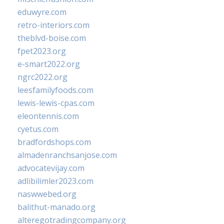
eduwyre.com
retro-interiors.com
theblvd-boise.com
fpet2023.org
e-smart2022.org
ngrc2022.org
leesfamilyfoods.com
lewis-lewis-cpas.com
eleontennis.com
cyetus.com
bradfordshops.com
almadenranchsanjose.com
advocatevijay.com
adlibilimler2023.com
naswwebed.org
balithut-manado.org
alteregotradingcompany.org