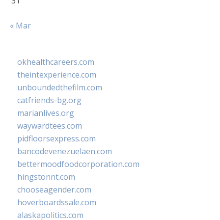
31
« Mar
okhealthcareers.com
theintexperience.com
unboundedthefilm.com
catfriends-bg.org
marianlives.org
waywardtees.com
pidfloorsexpress.com
bancodevenezuelaen.com
bettermoodfoodcorporation.com
hingstonnt.com
chooseagender.com
hoverboardssale.com
alaskapolitics.com