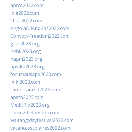
aprce2022.com
ibie2022.com
sbcc-2022.com
AngolaOilAndGas2022.com
Convoy4Freedom2022.com
grur2023.org
hkhk2023.org
napm2023.org
apsdfd2023.org
forumausape2023.com
imkl2023.com
careerfaircsd2023.com
apsth2023.com
MedItRio2023.org
lcicon2023boston.com
waitangidayfestival2022.com
vacancesscolaires2022.com