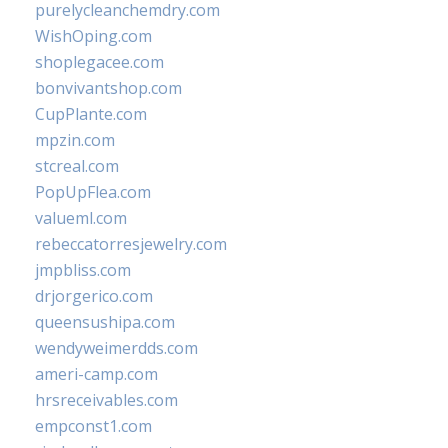
purelycleanchemdry.com
WishOping.com
shoplegacee.com
bonvivantshop.com
CupPlante.com
mpzin.com
stcreal.com
PopUpFlea.com
valueml.com
rebeccatorresjewelry.com
jmpbliss.com
drjorgerico.com
queensushipa.com
wendyweimerdds.com
ameri-camp.com
hrsreceivables.com
empconst1.com