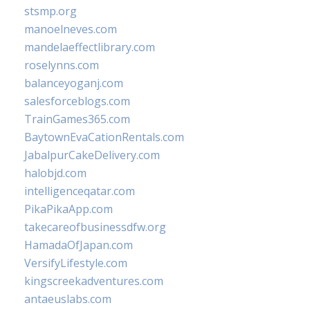
stsmp.org
manoelneves.com
mandelaeffectlibrary.com
roselynns.com
balanceyoganj.com
salesforceblogs.com
TrainGames365.com
BaytownEvaCationRentals.com
JabalpurCakeDelivery.com
halobjd.com
intelligenceqatar.com
PikaPikaApp.com
takecareofbusinessdfw.org
HamadaOfJapan.com
VersifyLifestyle.com
kingscreekadventures.com
antaeuslabs.com