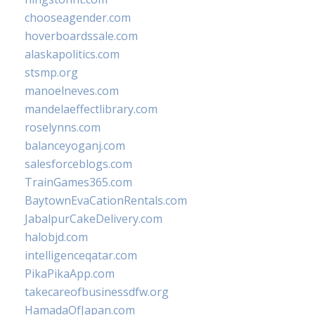
chooseagender.com
hoverboardssale.com
alaskapolitics.com
stsmp.org
manoelneves.com
mandelaeffectlibrary.com
roselynns.com
balanceyoganj.com
salesforceblogs.com
TrainGames365.com
BaytownEvaCationRentals.com
JabalpurCakeDelivery.com
halobjd.com
intelligenceqatar.com
PikaPikaApp.com
takecareofbusinessdfw.org
HamadaOfJapan.com