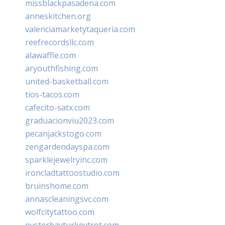
missblackpasadena.com
anneskitchen.org
valenciamarketytaqueria.com
reefrecordsllc.com
alawaffle.com
aryouthfishing.com
united-basketball.com
tios-tacos.com
cafecito-satx.com
graduacionviu2023.com
pecanjackstogo.com
zengardendayspa.com
sparklejewelryinc.com
ironcladtattoostudio.com
bruinshome.com
annascleaningsvc.com
wolfcitytattoo.com
oysterbayturkeytrot.com