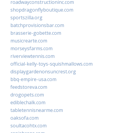
roadwayconstructioninc.com
shopdragonflyboutique.com
sportszilla.org
batchprovisionsbar.com
brasserie-gobette.com
musicrearte.com
morseysfarms.com
riverviewtennis.com
official-kelly-toys-squishmallows.com
displaygardenonsuncrest.org
bbq-empire-usa.com
feedstoreva.com
drogopets.com
ediblechalk.com
tabletennisnearme.com
oaksofa.com
soultacohtx.com