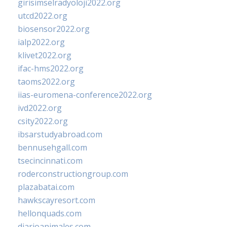
girisimselradyoloji2022.org
utcd2022.org
biosensor2022.org
ialp2022.org
klivet2022.org
ifac-hms2022.org
taoms2022.org
iias-euromena-conference2022.org
ivd2022.org
csity2022.org
ibsarstudyabroad.com
bennusehgall.com
tsecincinnati.com
roderconstructiongroup.com
plazabatai.com
hawkscayresort.com
hellonquads.com
diarioanimales.com