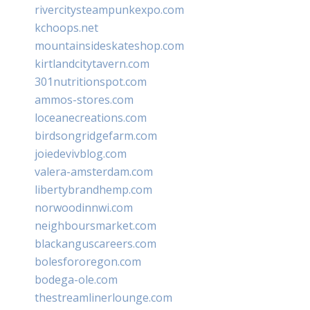
rivercitysteampunkexpo.com
kchoops.net
mountainsideskateshop.com
kirtlandcitytavern.com
301nutritionspot.com
ammos-stores.com
loceanecreations.com
birdsongridgefarm.com
joiedevivblog.com
valera-amsterdam.com
libertybrandhemp.com
norwoodinnwi.com
neighboursmarket.com
blackanguscareers.com
bolesfororegon.com
bodega-ole.com
thestreamlinerlounge.com