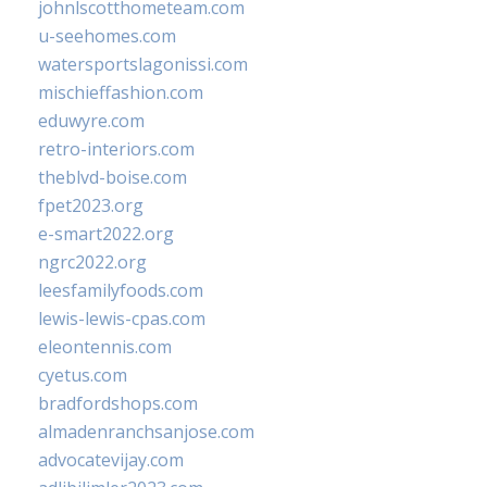
johnlscotthometeam.com
u-seehomes.com
watersportslagonissi.com
mischieffashion.com
eduwyre.com
retro-interiors.com
theblvd-boise.com
fpet2023.org
e-smart2022.org
ngrc2022.org
leesfamilyfoods.com
lewis-lewis-cpas.com
eleontennis.com
cyetus.com
bradfordshops.com
almadenranchsanjose.com
advocatevijay.com