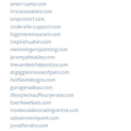
ameri-camp.com
hrsreceivables.com
empconst1.com
cinderella-support.com
bigpinkrestaurant.com
inspirehuahin.com
memmingerspainting.com
jeremypbeasley.com
thesandwichdepotcos.com
drgiggleshouseofpain.com
hotflashdesigns.com
garagenadeau.com
lifestylechauffeurservice.com
EverNewNails.com
insideoutdecoratingcentre.com
salvatoresinpoint.com
jovialfloralco.com