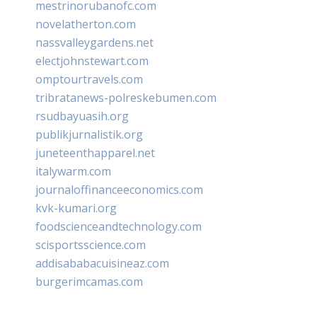
mestrinorubanofc.com
novelatherton.com
nassvalleygardens.net
electjohnstewart.com
omptourtravels.com
tribratanews-polreskebumen.com
rsudbayuasih.org
publikjurnalistik.org
juneteenthapparel.net
italywarm.com
journaloffinanceeconomics.com
kvk-kumari.org
foodscienceandtechnology.com
scisportsscience.com
addisababacuisineaz.com
burgerimcamas.com