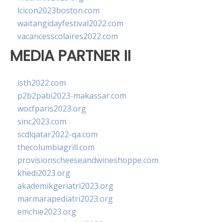
lcicon2023boston.com
waitangidayfestival2022.com
vacancesscolaires2022.com
MEDIA PARTNER II
isth2022.com
p2b2pabi2023-makassar.com
wocfparis2023.org
sinc2023.com
scdlqatar2022-qa.com
thecolumbiagrill.com
provisionscheeseandwineshoppe.com
khedi2023.org
akademikgeriatri2023.org
marmarapediatri2023.org
emchie2023.org