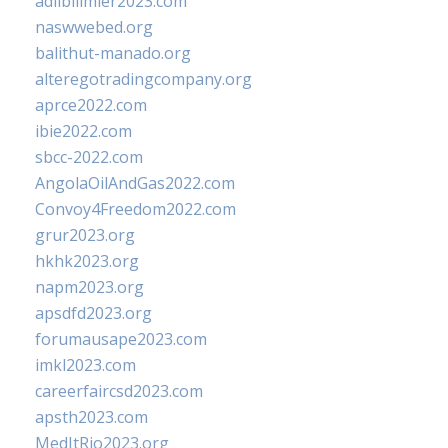
adlibilimler2023.com
naswwebed.org
balithut-manado.org
alteregotradingcompany.org
aprce2022.com
ibie2022.com
sbcc-2022.com
AngolaOilAndGas2022.com
Convoy4Freedom2022.com
grur2023.org
hkhk2023.org
napm2023.org
apsdfd2023.org
forumausape2023.com
imkl2023.com
careerfaircsd2023.com
apsth2023.com
MedItRio2023.org