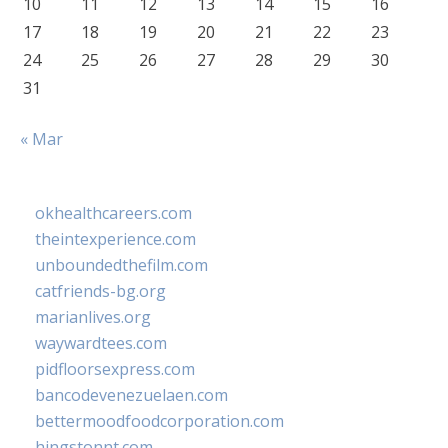
10
11
12
13
14
15
16
17
18
19
20
21
22
23
24
25
26
27
28
29
30
31
« Mar
okhealthcareers.com
theintexperience.com
unboundedthefilm.com
catfriends-bg.org
marianlives.org
waywardtees.com
pidfloorsexpress.com
bancodevenezuelaen.com
bettermoodfoodcorporation.com
hingstonnt.com