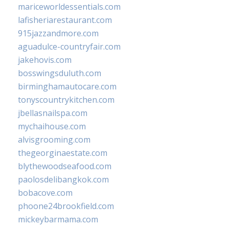
mariceworldessentials.com
lafisheriarestaurant.com
915jazzandmore.com
aguadulce-countryfair.com
jakehovis.com
bosswingsduluth.com
birminghamautocare.com
tonyscountrykitchen.com
jbellasnailspa.com
mychaihouse.com
alvisgrooming.com
thegeorginaestate.com
blythewoodseafood.com
paolosdelibangkok.com
bobacove.com
phoone24brookfield.com
mickeybarmama.com