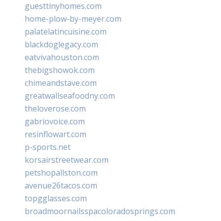
guesttinyhomes.com
home-plow-by-meyer.com
palatelatincuisine.com
blackdoglegacy.com
eatvivahouston.com
thebigshowok.com
chimeandstave.com
greatwallseafoodny.com
theloverose.com
gabriovoice.com
resinflowart.com
p-sports.net
korsairstreetwear.com
petshopallston.com
avenue26tacos.com
topgglasses.com
broadmoornailsspacoloradosprings.com