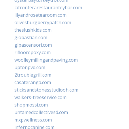
lafronterarestauranteybar.com
lilyandrosetearoom.com
olivesburgberrypatch.com
theslushkids.com
giobastian.com
glpascensori.com
rifloorepoxy.com
woolleymillingandpaving.com
uptonpvd.com
2troublegrill.com
casateranga.com
sticksandstonesstudiooh.com
walkers-treeservice.com
shopmossi.com
untamedcollectivesd.com
mxpwellness.com
infernocanine.com