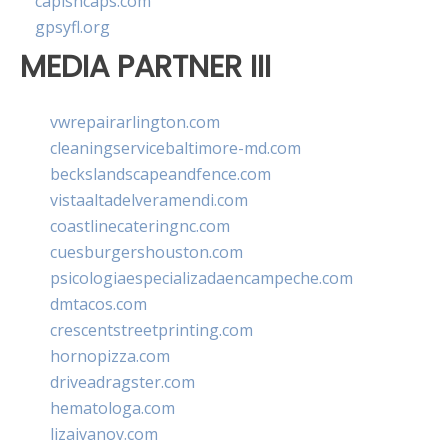
capishcaps.com
gpsyfl.org
MEDIA PARTNER III
vwrepairarlington.com
cleaningservicebaltimore-md.com
beckslandscapeandfence.com
vistaaltadelveramendi.com
coastlinecateringnc.com
cuesburgershouston.com
psicologiaespecializadaencampeche.com
dmtacos.com
crescentstreetprinting.com
hornopizza.com
driveadragster.com
hematologa.com
lizaivanov.com