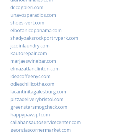
decogaleri.com
unavozparadios.com
shoes-vert.com
elbotanicopanama.com
shadyoaksrockportrvpark.com
jccoinlaundry.com
kautorepair.com
marjaeswinebar.com
elmazatlanclinton.com
ideacoffeenyc.com
odieschillicothe.com
lacantinitagalesburg.com
pizzadeliverybristol.com
greenstarsmogcheck.com
happypawspl.com
callahansautoservicecenter.com
georgiascornermarket.com