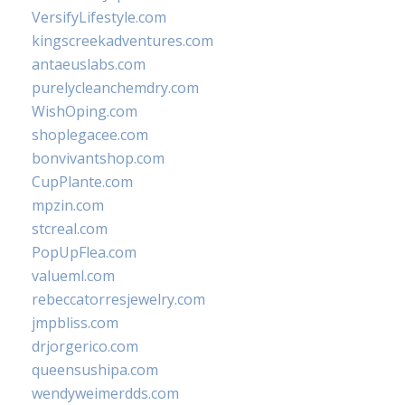
VersifyLifestyle.com
kingscreekadventures.com
antaeuslabs.com
purelycleanchemdry.com
WishOping.com
shoplegacee.com
bonvivantshop.com
CupPlante.com
mpzin.com
stcreal.com
PopUpFlea.com
valueml.com
rebeccatorresjewelry.com
jmpbliss.com
drjorgerico.com
queensushipa.com
wendyweimerdds.com