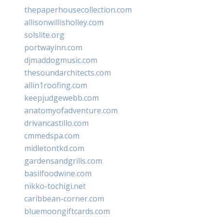
thepaperhousecollection.com
allisonwillisholley.com
solslite.org
portwayinn.com
djmaddogmusic.com
thesoundarchitects.com
allin1roofing.com
keepjudgewebb.com
anatomyofadventure.com
drivancastillo.com
cmmedspa.com
midletontkd.com
gardensandgrills.com
basilfoodwine.com
nikko-tochigi.net
caribbean-corner.com
bluemoongiftcards.com