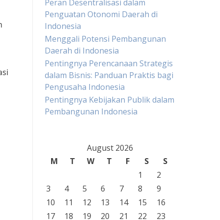
Peran Desentralisasi dalam
Penguatan Otonomi Daerah di
n
Indonesia
Menggali Potensi Pembangunan
Daerah di Indonesia
Pentingnya Perencanaan Strategis
asi
dalam Bisnis: Panduan Praktis bagi
s
Pengusaha Indonesia
Pentingnya Kebijakan Publik dalam
Pembangunan Indonesia
August 2026
M
T
W
T
F
S
S
1
2
3
4
5
6
7
8
9
10
11
12
13
14
15
16
17
18
19
20
21
22
23