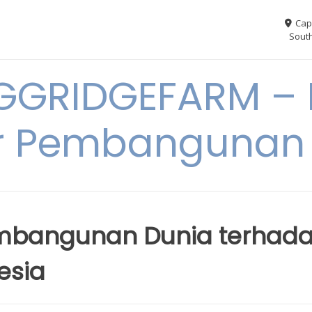
Cap
South
GGRIDGEFARM – I
r Pembangunan
mbangunan Dunia terhad
esia