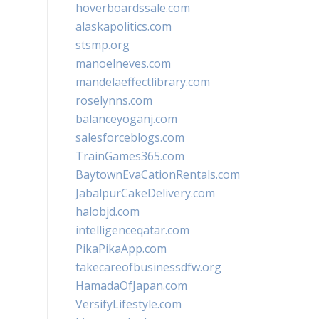
hoverboardssale.com
alaskapolitics.com
stsmp.org
manoelneves.com
mandelaeffectlibrary.com
roselynns.com
balanceyoganj.com
salesforceblogs.com
TrainGames365.com
BaytownEvaCationRentals.com
JabalpurCakeDelivery.com
halobjd.com
intelligenceqatar.com
PikaPikaApp.com
takecareofbusinessdfw.org
HamadaOfJapan.com
VersifyLifestyle.com