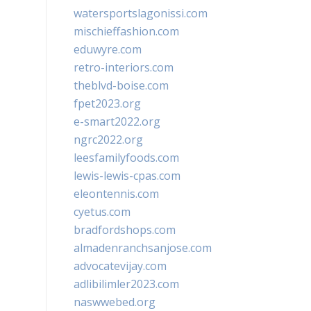
watersportslagonissi.com
mischieffashion.com
eduwyre.com
retro-interiors.com
theblvd-boise.com
fpet2023.org
e-smart2022.org
ngrc2022.org
leesfamilyfoods.com
lewis-lewis-cpas.com
eleontennis.com
cyetus.com
bradfordshops.com
almadenranchsanjose.com
advocatevijay.com
adlibilimler2023.com
naswwebed.org