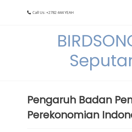
Skip
to
Call Us: +2782 444 YEAH
content
BIRDSON
Seputa
Pengaruh Badan Pe
Perekonomian Indon