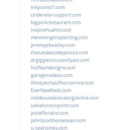
empconst1.com
cinderella-support.com
bigpinkrestaurant.com
inspirehuahin.com
memmingerspainting.com
jeremypbeasley.com
thesandwichdepotcos.com
drgiggleshouseofpain.com
hotflashdesigns.com
garagenadeau.com
lifestylechauffeurservice.com
EverNewNails.com
insideoutdecoratingcentre.com
salvatoresinpoint.com
jovialfloralco.com
johnlscotthometeam.com
u-seehomes.com