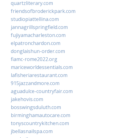
quartzliterary.com
friendsofbroderickpark.com
studiopiattellina.com
jannagrillspringfield.com
fujiyamacharleston.com
elpatronchardon.com
donglaishun-order.com
fiamc-rome2022.org
mariceworldessentials.com
lafisheriarestaurant.com
915jazzandmore.com
aguadulce-countryfair.com
jakehovis.com
bosswingsduluth.com
birminghamautocare.com
tonyscountrykitchen.com
jbellasnailspa.com