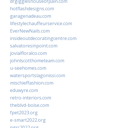
drgiggleshouseofpain.com
hotflashdesigns.com
garagenadeau.com
lifestylechauffeurservice.com
EverNewNails.com
insideoutdecoratingcentre.com
salvatoresinpoint.com
jovialfloralco.com
johnlscotthometeam.com
u-seehomes.com
watersportslagonissi.com
mischieffashion.com
eduwyre.com
retro-interiors.com
theblvd-boise.com
fpet2023.org
e-smart2022.org
ngrc2022.org