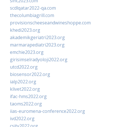
sinc2023.com
scdlqatar2022-qa.com
thecolumbiagrill.com
provisionscheeseandwineshoppe.com
khedi2023.org
akademikgeriatri2023.org
marmarapediatri2023.org
emchie2023.org
girisimselradyoloji2022.org
utcd2022.org
biosensor2022.org
ialp2022.org
klivet2022.org
ifac-hms2022.org
taoms2022.org
iias-euromena-conference2022.org
ivd2022.org
csity2022.org