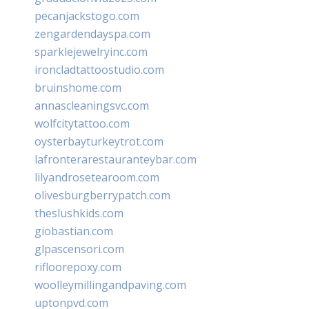
pecanjackstogo.com
zengardendayspa.com
sparklejewelryinc.com
ironcladtattoostudio.com
bruinshome.com
annascleaningsvc.com
wolfcitytattoo.com
oysterbayturkeytrot.com
lafronterarestauranteybar.com
lilyandrosetearoom.com
olivesburgberrypatch.com
theslushkids.com
giobastian.com
glpascensori.com
rifloorepoxy.com
woolleymillingandpaving.com
uptonpvd.com