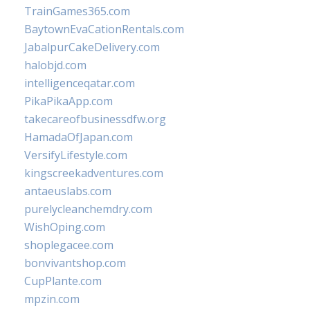
TrainGames365.com
BaytownEvaCationRentals.com
JabalpurCakeDelivery.com
halobjd.com
intelligenceqatar.com
PikaPikaApp.com
takecareofbusinessdfw.org
HamadaOfJapan.com
VersifyLifestyle.com
kingscreekadventures.com
antaeuslabs.com
purelycleanchemdry.com
WishOping.com
shoplegacee.com
bonvivantshop.com
CupPlante.com
mpzin.com