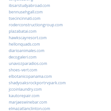
ibsarstudyabroad.com
bennusehgall.com
tsecincinnati.com
roderconstructiongroup.com
plazabatai.com
hawkscayresort.com
hellonquads.com
diarioanimales.com
decogaleri.com
unavozparadios.com
shoes-vert.com
elbotanicopanama.com
shadyoaksrockportrvpark.com
jccoinlaundry.com
kautorepair.com
marjaeswinebar.com
elmazatlanclinton.com