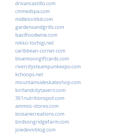
drivancastillo.com
cmmedspa.com
midletontkd.com
gardensandgrills.com
basilfoodwine.com
nikko-tochigi.net
caribbean-corner.com
bluemoongiftcards.com
rivercitysteampunkexpo.com
kchoops.net
mountainsideskateshop.com
kirtlandcitytavern.com
301nutritionspot.com
ammos-stores.com
loceanecreations.com
birdsongridgefarm.com
joiedevivblog.com