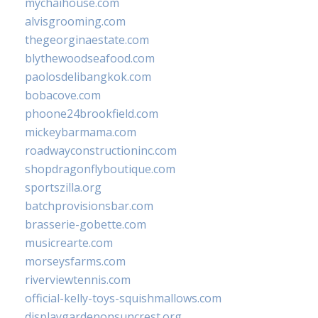
mychaihouse.com
alvisgrooming.com
thegeorginaestate.com
blythewoodseafood.com
paolosdelibangkok.com
bobacove.com
phoone24brookfield.com
mickeybarmama.com
roadwayconstructioninc.com
shopdragonflyboutique.com
sportszilla.org
batchprovisionsbar.com
brasserie-gobette.com
musicrearte.com
morseysfarms.com
riverviewtennis.com
official-kelly-toys-squishmallows.com
displaygardenonsuncrest.org