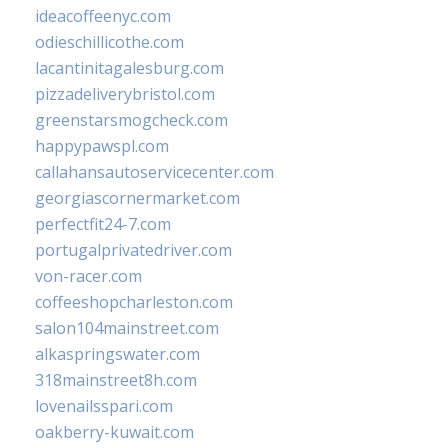
ideacoffeenyc.com
odieschillicothe.com
lacantinitagalesburg.com
pizzadeliverybristol.com
greenstarsmogcheck.com
happypawspl.com
callahansautoservicecenter.com
georgiascornermarket.com
perfectfit24-7.com
portugalprivatedriver.com
von-racer.com
coffeeshopcharleston.com
salon104mainstreet.com
alkaspringswater.com
318mainstreet8h.com
lovenailsspari.com
oakberry-kuwait.com