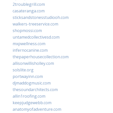
2troublegrill.com
casateranga.com
sticksandstonesstudiooh.com
walkers-treeservice.com
shopmossi.com
untamedcollectivesd.com
mxpwellness.com
infernocanine.com
thepaperhousecollection.com
allisonwillisholley.com
solslite.org
portwayinn.com
djmaddogmusic.com
thesoundarchitects.com
allin1roofing.com
keepjudgewebb.com
anatomyofadventure.com