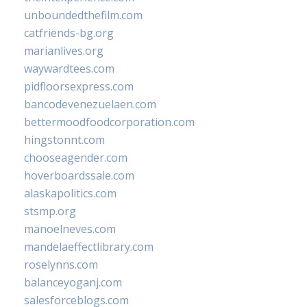
unboundedthefilm.com
catfriends-bg.org
marianlives.org
waywardtees.com
pidfloorsexpress.com
bancodevenezuelaen.com
bettermoodfoodcorporation.com
hingstonnt.com
chooseagender.com
hoverboardssale.com
alaskapolitics.com
stsmp.org
manoelneves.com
mandelaeffectlibrary.com
roselynns.com
balanceyoganj.com
salesforceblogs.com