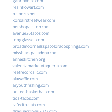
gabriovoice.com
resinflowart.com
p-sports.net
korsairstreetwear.com
petshopallston.com
avenue26tacos.com
topgglasses.com
broadmoornailsspacoloradosprings.com
missblackpasadena.com
anneskitchen.org
valenciamarketytaqueria.com
reefrecordsllc.com
alawaffle.com
aryouthfishing.com
united-basketball.com
tios-tacos.com
cafecito-satx.com
graduacionviu2023.com