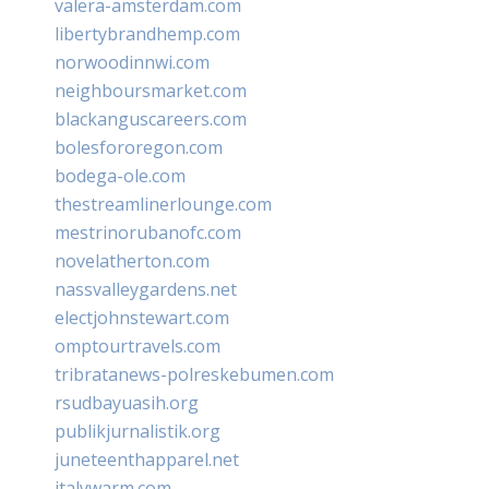
valera-amsterdam.com
libertybrandhemp.com
norwoodinnwi.com
neighboursmarket.com
blackanguscareers.com
bolesfororegon.com
bodega-ole.com
thestreamlinerlounge.com
mestrinorubanofc.com
novelatherton.com
nassvalleygardens.net
electjohnstewart.com
omptourtravels.com
tribratanews-polreskebumen.com
rsudbayuasih.org
publikjurnalistik.org
juneteenthapparel.net
italywarm.com