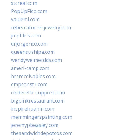
stcreal.com
PopUpFlea.com
valueml.com
rebeccatorresjewelry.com
jmpbliss.com
drjorgerico.com
queensushipa.com
wendyweimerdds.com
ameri-camp.com
hrsreceivables.com
empconst1.com
cinderella-support.com
bigpinkrestaurant.com
inspirehuahin.com
memmingerspainting.com
jeremypbeasley.com
thesandwichdepotcos.com