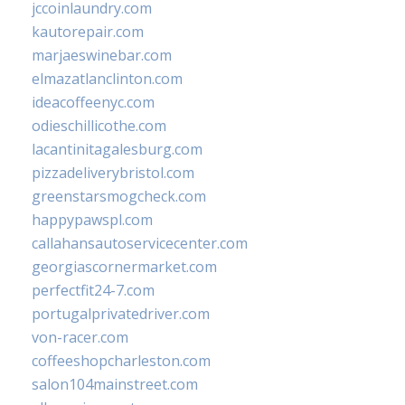
jccoinlaundry.com
kautorepair.com
marjaeswinebar.com
elmazatlanclinton.com
ideacoffeenyc.com
odieschillicothe.com
lacantinitagalesburg.com
pizzadeliverybristol.com
greenstarsmogcheck.com
happypawspl.com
callahansautoservicecenter.com
georgiascornermarket.com
perfectfit24-7.com
portugalprivatedriver.com
von-racer.com
coffeeshopcharleston.com
salon104mainstreet.com