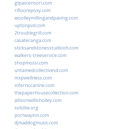
glpascensori.com
rifloorepoxy.com
woolleymillingandpaving.com
uptonpvd.com
2troublegrill.com
casateranga.com
sticksandstonesstudiooh.com
walkers-treeservice.com
shopmossi.com
untamedcollectivesd.com
mxpwellness.com
infernocanine.com
thepaperhousecollection.com
allisonwillisholley.com
solslite.org
portwayinn.com
djmaddogmusic.com