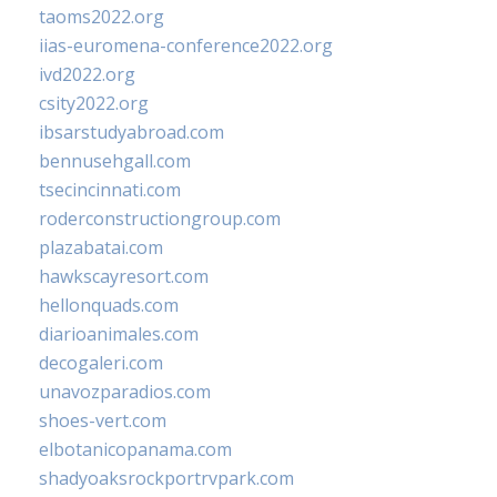
taoms2022.org
iias-euromena-conference2022.org
ivd2022.org
csity2022.org
ibsarstudyabroad.com
bennusehgall.com
tsecincinnati.com
roderconstructiongroup.com
plazabatai.com
hawkscayresort.com
hellonquads.com
diarioanimales.com
decogaleri.com
unavozparadios.com
shoes-vert.com
elbotanicopanama.com
shadyoaksrockportrvpark.com