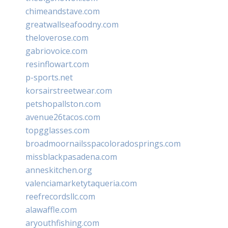
chimeandstave.com
greatwallseafoodny.com
theloverose.com
gabriovoice.com
resinflowart.com
p-sports.net
korsairstreetwear.com
petshopallston.com
avenue26tacos.com
topgglasses.com
broadmoornailsspacoloradosprings.com
missblackpasadena.com
anneskitchen.org
valenciamarketytaqueria.com
reefrecordsllc.com
alawaffle.com
aryouthfishing.com