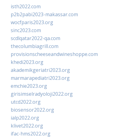
isth2022.com
p2b2pabi2023-makassar.com
wocfparis2023.org
sinc2023.com
scdlqatar2022-qa.com
thecolumbiagrill.com
provisionscheeseandwineshoppe.com
khedi2023.org
akademikgeriatri2023.org
marmarapediatri2023.org
emchie2023.org
girisimselradyoloji2022.org
utcd2022.org
biosensor2022.org
ialp2022.org
klivet2022.org
ifac-hms2022.org