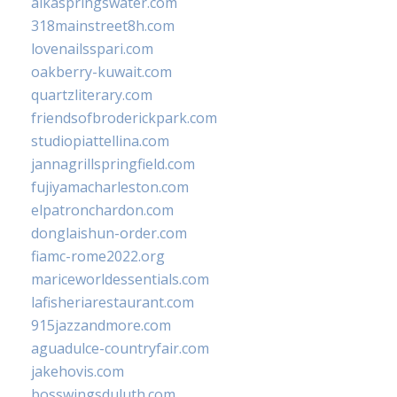
alkaspringswater.com
318mainstreet8h.com
lovenailsspari.com
oakberry-kuwait.com
quartzliterary.com
friendsofbroderickpark.com
studiopiattellina.com
jannagrillspringfield.com
fujiyamacharleston.com
elpatronchardon.com
donglaishun-order.com
fiamc-rome2022.org
mariceworldessentials.com
lafisheriarestaurant.com
915jazzandmore.com
aguadulce-countryfair.com
jakehovis.com
bosswingsduluth.com