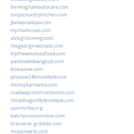
birminghamautocare.com
tonyscountrykitchen.com
jbellasnailspa.com
mychaihouse.com
alvisgrooming.com
thegeorginaestate.com
blythewoodseafood.com
paolosdelibangkok.com
bobacove.com
phoone24brookfield.com
mickeybarmama.com
roadwayconstructioninc.com
shopdragonflyboutique.com
sportszilla.org
batchprovisionsbar.com
brasserie-gobette.com
musicrearte.com