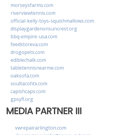
morseysfarms.com
riverviewtennis.com
official-kelly-toys-squishmallows.com
displaygardenonsuncrest.org
bbq-empire-usa.com
feedstoreva.com
drogopets.com
ediblechalk.com
tabletennisnearme.com
oaksofa.com
soultacohtx.com
capishcaps.com
gpsyfl.org
MEDIA PARTNER III
vwrepairarlington.com