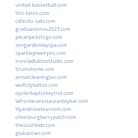
united-basketball.com
tios-tacos.com
cafecito-satx.com
graduacionviu2023.com
pecanjackstogo.com
zengardendayspa.com
sparklejewelryinc.com
ironcladtattoostudio.com
bruinshome.com
annascleaningsvc.com
wolfcitytattoo.com
oysterbayturkeytrot.com
lafronterarestauranteybar.com
lilyandrosetearoom.com
olivesburgberrypatch.com
theslushkids.com
giobastian.com