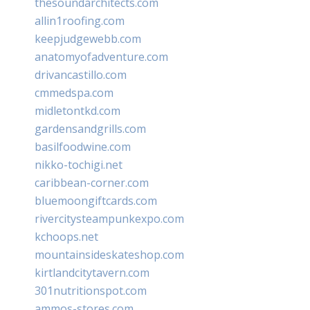
thesoundarchitects.com
allin1roofing.com
keepjudgewebb.com
anatomyofadventure.com
drivancastillo.com
cmmedspa.com
midletontkd.com
gardensandgrills.com
basilfoodwine.com
nikko-tochigi.net
caribbean-corner.com
bluemoongiftcards.com
rivercitysteampunkexpo.com
kchoops.net
mountainsideskateshop.com
kirtlandcitytavern.com
301nutritionspot.com
ammos-stores.com