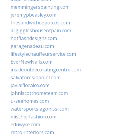
memmingerspainting.com
jeremypbeasley.com
thesandwichdepotcos.com
drgiggleshouseofpain.com
hotflashdesigns.com
garagenadeau.com
lifestylechauffeurservice.com
EverNewNails.com
insideoutdecoratingcentre.com
salvatoresinpoint.com
jovialfloralco.com
johnlscotthometeam.com
u-seehomes.com
watersportslagonissi.com
mischieffashion.com
eduwyre.com
retro-interiors.com