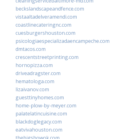
cleaningservicebaltimore-md.com
beckslandscapeandfence.com
vistaaltadelveramendi.com
coastlinecateringnc.com
cuesburgershouston.com
psicologiaespecializadaencampeche.com
dmtacos.com
crescentstreetprinting.com
hornopizza.com
driveadragster.com
hematologa.com
lizaivanov.com
guesttinyhomes.com
home-plow-by-meyer.com
palatelatincuisine.com
blackdoglegacy.com
eatvivahouston.com
thebigshowok.com