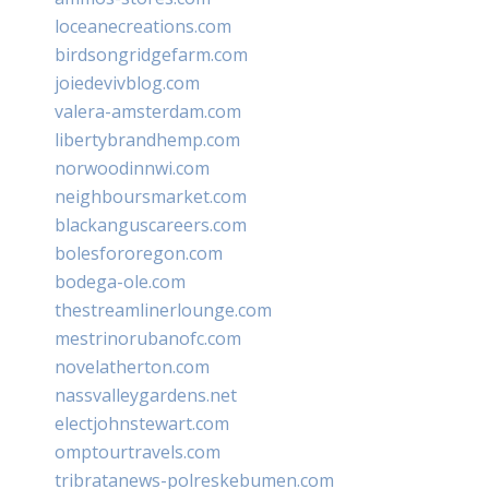
loceanecreations.com
birdsongridgefarm.com
joiedevivblog.com
valera-amsterdam.com
libertybrandhemp.com
norwoodinnwi.com
neighboursmarket.com
blackanguscareers.com
bolesfororegon.com
bodega-ole.com
thestreamlinerlounge.com
mestrinorubanofc.com
novelatherton.com
nassvalleygardens.net
electjohnstewart.com
omptourtravels.com
tribratanews-polreskebumen.com