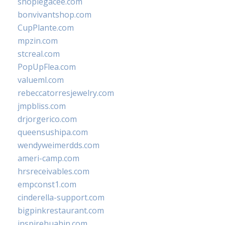
shoplegacee.com
bonvivantshop.com
CupPlante.com
mpzin.com
stcreal.com
PopUpFlea.com
valueml.com
rebeccatorresjewelry.com
jmpbliss.com
drjorgerico.com
queensushipa.com
wendyweimerdds.com
ameri-camp.com
hrsreceivables.com
empconst1.com
cinderella-support.com
bigpinkrestaurant.com
inspirehuahin.com