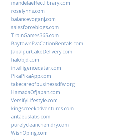
mandelaeffectlibrary.com
roselynns.com
balanceyoganj.com
salesforceblogs.com
TrainGames365.com
BaytownEvaCationRentals.com
JabalpurCakeDelivery.com
halobjd.com
intelligenceqatar.com
PikaPikaApp.com
takecareofbusinessdfw.org
HamadaOfJapan.com
VersifyLifestyle.com
kingscreekadventures.com
antaeuslabs.com
purelycleanchemdry.com
WishOping.com