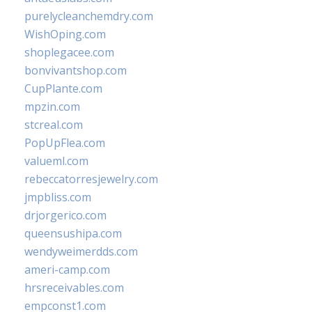
purelycleanchemdry.com
WishOping.com
shoplegacee.com
bonvivantshop.com
CupPlante.com
mpzin.com
stcreal.com
PopUpFlea.com
valueml.com
rebeccatorresjewelry.com
jmpbliss.com
drjorgerico.com
queensushipa.com
wendyweimerdds.com
ameri-camp.com
hrsreceivables.com
empconst1.com