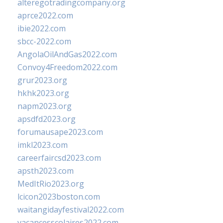
alteregotradingcompany.org
aprce2022.com
ibie2022.com
sbcc-2022.com
AngolaOilAndGas2022.com
Convoy4Freedom2022.com
grur2023.org
hkhk2023.org
napm2023.org
apsdfd2023.org
forumausape2023.com
imkl2023.com
careerfaircsd2023.com
apsth2023.com
MedItRio2023.org
lcicon2023boston.com
waitangidayfestival2022.com
vacancesscolaires2022.com