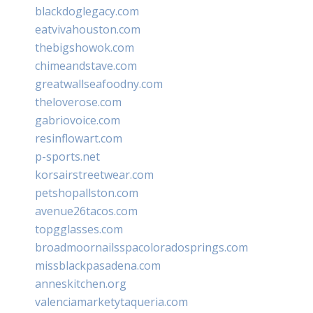
blackdoglegacy.com
eatvivahouston.com
thebigshowok.com
chimeandstave.com
greatwallseafoodny.com
theloverose.com
gabriovoice.com
resinflowart.com
p-sports.net
korsairstreetwear.com
petshopallston.com
avenue26tacos.com
topgglasses.com
broadmoornailsspacoloradosprings.com
missblackpasadena.com
anneskitchen.org
valenciamarketytaqueria.com