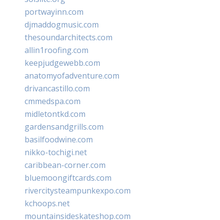
portwayinn.com
djmaddogmusic.com
thesoundarchitects.com
allin1roofing.com
keepjudgewebb.com
anatomyofadventure.com
drivancastillo.com
cmmedspa.com
midletontkd.com
gardensandgrills.com
basilfoodwine.com
nikko-tochigi.net
caribbean-corner.com
bluemoongiftcards.com
rivercitysteampunkexpo.com
kchoops.net
mountainsideskateshop.com