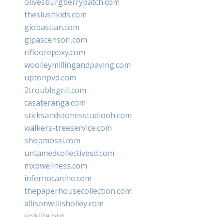
olivesburgberrypatch.com
theslushkids.com
giobastian.com
glpascensori.com
rifloorepoxy.com
woolleymillingandpaving.com
uptonpvd.com
2troublegrill.com
casateranga.com
sticksandstonesstudiooh.com
walkers-treeservice.com
shopmossi.com
untamedcollectivesd.com
mxpwellness.com
infernocanine.com
thepaperhousecollection.com
allisonwillisholley.com
solslite.org