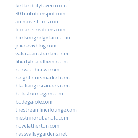
kirtlandcitytavern.com
301nutritionspot.com
ammos-stores.com
loceanecreations.com
birdsongridgefarm.com
joiedevivblog.com
valera-amsterdam.com
libertybrandhemp.com
norwoodinnwi.com
neighboursmarket.com
blackanguscareers.com
bolesfororegon.com
bodega-ole.com
thestreamlinerlounge.com
mestrinorubanofc.com
novelatherton.com
nassvalleygardens.net