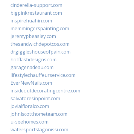
cinderella-support.com
bigpinkrestaurant.com
inspirehuahin.com
memmingerspainting.com
jeremypbeasley.com
thesandwichdepotcos.com
drgiggleshouseofpain.com
hotflashdesigns.com
garagenadeau.com
lifestylechauffeurservice.com
EverNewNails.com
insideoutdecoratingcentre.com
salvatoresinpoint.com
jovialfloralco.com
johnlscotthometeam.com
u-seehomes.com
watersportslagonissi.com