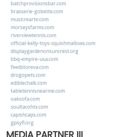
batchprovisionsbar.com
brasserie-gobette.com
musicrearte.com
morseysfarms.com
riverviewtennis.com
official-kelly-toys-squishmallows.com
displaygardenonsuncrest.org
bbq-empire-usa.com
feedstoreva.com
drogopets.com
ediblechalk.com
tabletennisnearme.com
oaksofa.com
soultacohtx.com
capishcaps.com
gpsyfl.org
MEDIA PARTNER III