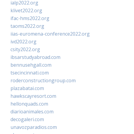
ialp2022.org
klivet2022.org
ifac-hms2022.org
taoms2022.org
iias-euromena-conference2022.org
ivd2022.org
csity2022.org
ibsarstudyabroad.com
bennusehgall.com
tsecincinnati.com
roderconstructiongroup.com
plazabatai.com
hawkscayresort.com
hellonquads.com
diarioanimales.com
decogaleri.com
unavozparadios.com