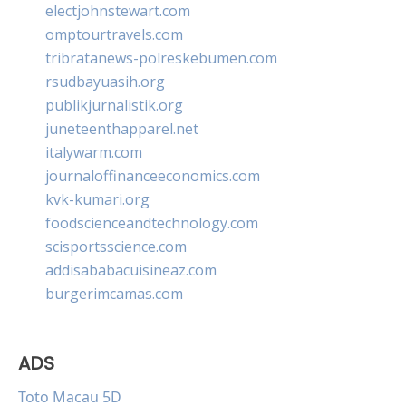
electjohnstewart.com
omptourtravels.com
tribratanews-polreskebumen.com
rsudbayuasih.org
publikjurnalistik.org
juneteenthapparel.net
italywarm.com
journaloffinanceeconomics.com
kvk-kumari.org
foodscienceandtechnology.com
scisportsscience.com
addisababacuisineaz.com
burgerimcamas.com
ADS
Toto Macau 5D