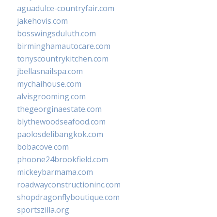
aguadulce-countryfair.com
jakehovis.com
bosswingsduluth.com
birminghamautocare.com
tonyscountrykitchen.com
jbellasnailspa.com
mychaihouse.com
alvisgrooming.com
thegeorginaestate.com
blythewoodseafood.com
paolosdelibangkok.com
bobacove.com
phoone24brookfield.com
mickeybarmama.com
roadwayconstructioninc.com
shopdragonflyboutique.com
sportszilla.org