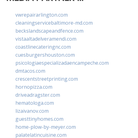
vwrepairarlington.com
cleaningservicebaltimore-md.com
beckslandscapeandfence.com
vistaaltadelveramendi.com
coastlinecateringnc.com
cuesburgershouston.com
psicologiaespecializadaencampeche.com
dmtacos.com
crescentstreetprinting.com
hornopizza.com
driveadragster.com
hematologa.com
lizaivanov.com
guesttinyhomes.com
home-plow-by-meyer.com
palatelatincuisine.com