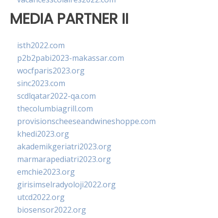
MEDIA PARTNER II
isth2022.com
p2b2pabi2023-makassar.com
wocfparis2023.org
sinc2023.com
scdlqatar2022-qa.com
thecolumbiagrill.com
provisionscheeseandwineshoppe.com
khedi2023.org
akademikgeriatri2023.org
marmarapediatri2023.org
emchie2023.org
girisimselradyoloji2022.org
utcd2022.org
biosensor2022.org