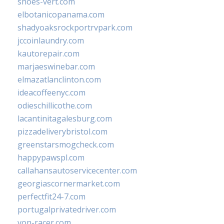
shoes-vert.com
elbotanicopanama.com
shadyoaksrockportrvpark.com
jccoinlaundry.com
kautorepair.com
marjaeswinebar.com
elmazatlanclinton.com
ideacoffeenyc.com
odieschillicothe.com
lacantinitagalesburg.com
pizzadeliverybristol.com
greenstarsmogcheck.com
happypawspl.com
callahansautoservicecenter.com
georgiascornermarket.com
perfectfit24-7.com
portugalprivatedriver.com
von-racer.com