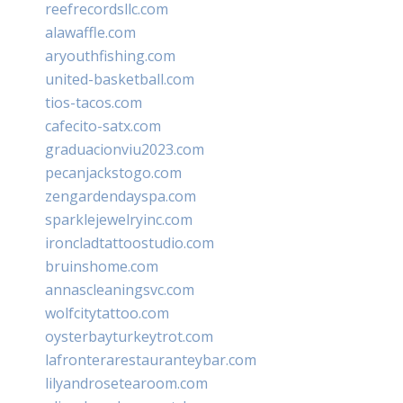
reefrecordsllc.com
alawaffle.com
aryouthfishing.com
united-basketball.com
tios-tacos.com
cafecito-satx.com
graduacionviu2023.com
pecanjackstogo.com
zengardendayspa.com
sparklejewelryinc.com
ironcladtattoostudio.com
bruinshome.com
annascleaningsvc.com
wolfcitytattoo.com
oysterbayturkeytrot.com
lafronterarestauranteybar.com
lilyandrosetearoom.com