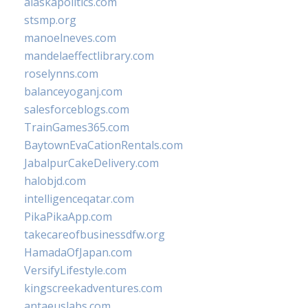
alaskapolitics.com
stsmp.org
manoelneves.com
mandelaeffectlibrary.com
roselynns.com
balanceyoganj.com
salesforceblogs.com
TrainGames365.com
BaytownEvaCationRentals.com
JabalpurCakeDelivery.com
halobjd.com
intelligenceqatar.com
PikaPikaApp.com
takecareofbusinessdfw.org
HamadaOfJapan.com
VersifyLifestyle.com
kingscreekadventures.com
antaeuslabs.com