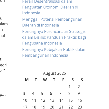
ruh
Peran Desentralisasi dalam
Penguatan Otonomi Daerah di
Indonesia
a.
Menggali Potensi Pembangunan
alam
Daerah di Indonesia
tu
Pentingnya Perencanaan Strategis
hal
dalam Bisnis: Panduan Praktis bagi
Pengusaha Indonesia
Pentingnya Kebijakan Publik dalam
Pembangunan Indonesia
ti
eori
a.”
August 2026
M
T
W
T
F
S
S
1
2
3
4
5
6
7
8
9
pat
10
11
12
13
14
15
16
17
18
19
20
21
22
23