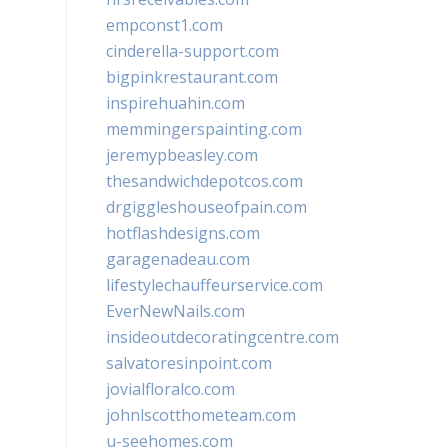
empconst1.com
cinderella-support.com
bigpinkrestaurant.com
inspirehuahin.com
memmingerspainting.com
jeremypbeasley.com
thesandwichdepotcos.com
drgiggleshouseofpain.com
hotflashdesigns.com
garagenadeau.com
lifestylechauffeurservice.com
EverNewNails.com
insideoutdecoratingcentre.com
salvatoresinpoint.com
jovialfloralco.com
johnlscotthometeam.com
u-seehomes.com