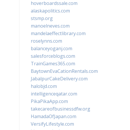
hoverboardssale.com
alaskapolitics.com
stsmp.org
manoelneves.com
mandelaeffectlibrary.com
roselynns.com
balanceyoganj.com
salesforceblogs.com
TrainGames365.com
BaytownEvaCationRentals.com
JabalpurCakeDelivery.com
halobjd.com
intelligenceqatar.com
PikaPikaApp.com
takecareofbusinessdfw.org
HamadaOfJapan.com
VersifyLifestyle.com