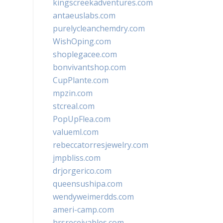
kingscreekadventures.com
antaeuslabs.com
purelycleanchemdry.com
WishOping.com
shoplegacee.com
bonvivantshop.com
CupPlante.com
mpzin.com
stcreal.com
PopUpFlea.com
valueml.com
rebeccatorresjewelry.com
jmpbliss.com
drjorgerico.com
queensushipa.com
wendyweimerdds.com
ameri-camp.com
hrsreceivables.com