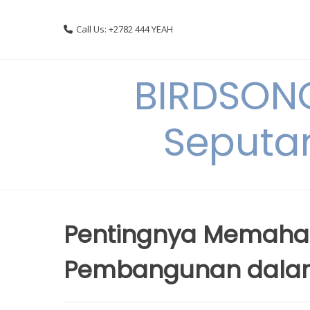
Skip
to
Call Us: +2782 444 YEAH
content
BIRDSON
Seputa
Pentingnya Memaham
Pembangunan dalam