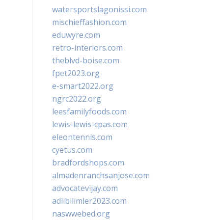
watersportslagonissi.com
mischieffashion.com
eduwyre.com
retro-interiors.com
theblvd-boise.com
fpet2023.org
e-smart2022.org
ngrc2022.org
leesfamilyfoods.com
lewis-lewis-cpas.com
eleontennis.com
cyetus.com
bradfordshops.com
almadenranchsanjose.com
advocatevijay.com
adlibilimler2023.com
naswwebed.org