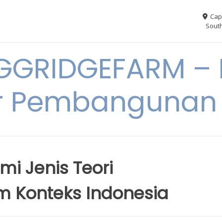
Cap
South
GGRIDGEFARM – I
r Pembangunan
i Jenis Teori
 Konteks Indonesia