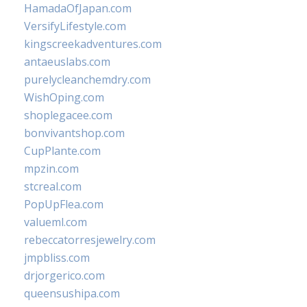
HamadaOfJapan.com
VersifyLifestyle.com
kingscreekadventures.com
antaeuslabs.com
purelycleanchemdry.com
WishOping.com
shoplegacee.com
bonvivantshop.com
CupPlante.com
mpzin.com
stcreal.com
PopUpFlea.com
valueml.com
rebeccatorresjewelry.com
jmpbliss.com
drjorgerico.com
queensushipa.com