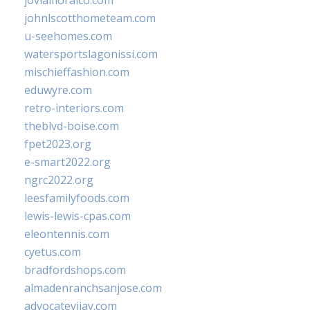
jovialfloralco.com
johnlscotthometeam.com
u-seehomes.com
watersportslagonissi.com
mischieffashion.com
eduwyre.com
retro-interiors.com
theblvd-boise.com
fpet2023.org
e-smart2022.org
ngrc2022.org
leesfamilyfoods.com
lewis-lewis-cpas.com
eleontennis.com
cyetus.com
bradfordshops.com
almadenranchsanjose.com
advocatevijay.com