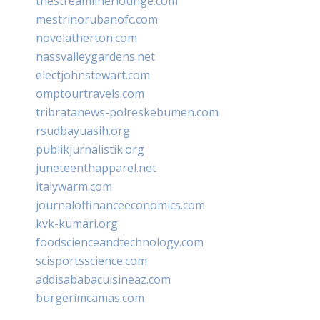
thestreamlinerlounge.com
mestrinorubanofc.com
novelatherton.com
nassvalleygardens.net
electjohnstewart.com
omptourtravels.com
tribratanews-polreskebumen.com
rsudbayuasih.org
publikjurnalistik.org
juneteenthapparel.net
italywarm.com
journaloffinanceeconomics.com
kvk-kumari.org
foodscienceandtechnology.com
scisportsscience.com
addisababacuisineaz.com
burgerimcamas.com