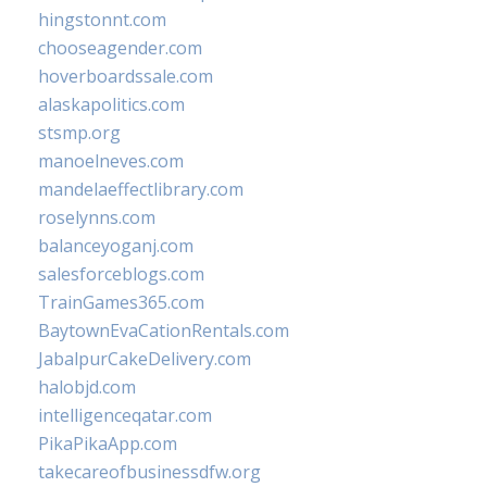
hingstonnt.com
chooseagender.com
hoverboardssale.com
alaskapolitics.com
stsmp.org
manoelneves.com
mandelaeffectlibrary.com
roselynns.com
balanceyoganj.com
salesforceblogs.com
TrainGames365.com
BaytownEvaCationRentals.com
JabalpurCakeDelivery.com
halobjd.com
intelligenceqatar.com
PikaPikaApp.com
takecareofbusinessdfw.org