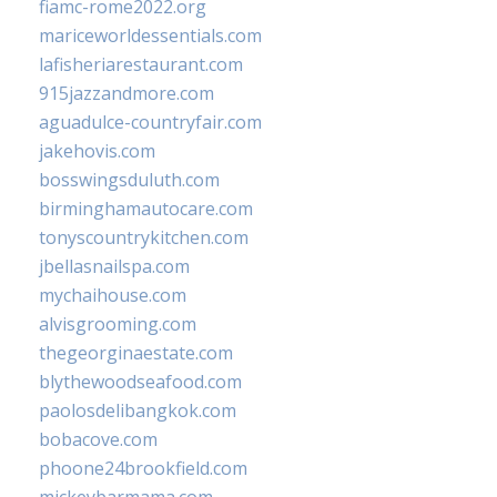
fiamc-rome2022.org
mariceworldessentials.com
lafisheriarestaurant.com
915jazzandmore.com
aguadulce-countryfair.com
jakehovis.com
bosswingsduluth.com
birminghamautocare.com
tonyscountrykitchen.com
jbellasnailspa.com
mychaihouse.com
alvisgrooming.com
thegeorginaestate.com
blythewoodseafood.com
paolosdelibangkok.com
bobacove.com
phoone24brookfield.com