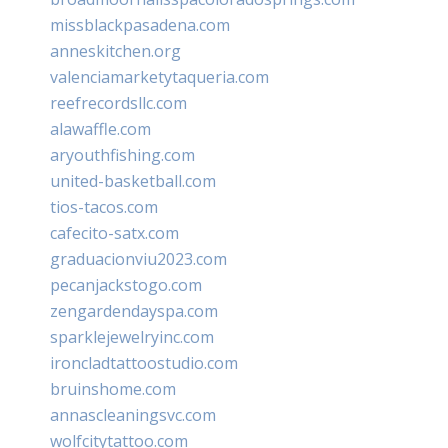
missblackpasadena.com
anneskitchen.org
valenciamarketytaqueria.com
reefrecordsllc.com
alawaffle.com
aryouthfishing.com
united-basketball.com
tios-tacos.com
cafecito-satx.com
graduacionviu2023.com
pecanjackstogo.com
zengardendayspa.com
sparklejewelryinc.com
ironcladtattoostudio.com
bruinshome.com
annascleaningsvc.com
wolfcitytattoo.com