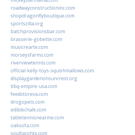
mickeybarmama.com
roadwayconstructioninc.com
shopdragonflyboutique.com
sportszilla.org
batchprovisionsbar.com
brasserie-gobette.com
musicrearte.com
morseysfarms.com
riverviewtennis.com
official-kelly-toys-squishmallows.com
displaygardenonsuncrest.org
bbq-empire-usa.com
feedstoreva.com
drogopets.com
ediblechalk.com
tabletennisnearme.com
oaksofa.com
soultacohtx.com