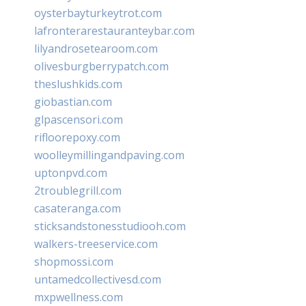
oysterbayturkeytrot.com
lafronterarestauranteybar.com
lilyandrosetearoom.com
olivesburgberrypatch.com
theslushkids.com
giobastian.com
glpascensori.com
rifloorepoxy.com
woolleymillingandpaving.com
uptonpvd.com
2troublegrill.com
casateranga.com
sticksandstonesstudiooh.com
walkers-treeservice.com
shopmossi.com
untamedcollectivesd.com
mxpwellness.com