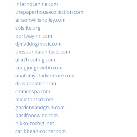
infernocanine.com
thepaperhousecollection.com
allisonwillisholley.com
solslite.org
portwayinn.com
djmaddogmusic.com
thesoundarchitects.com
allin1roofing.com
keepjudgewebb.com
anatomyofadventure.com
drivancastillo.com
cmmedspa.com
midletontkd.com
gardensandgrills.com
basilfoodwine.com
nikko-tochigi.net
caribbean-corner.com