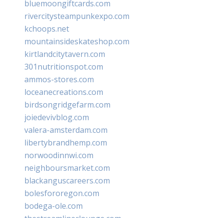
bluemoongiftcards.com
rivercitysteampunkexpo.com
kchoops.net
mountainsideskateshop.com
kirtlandcitytavern.com
301nutritionspot.com
ammos-stores.com
loceanecreations.com
birdsongridgefarm.com
joiedevivblog.com
valera-amsterdam.com
libertybrandhemp.com
norwoodinnwi.com
neighboursmarket.com
blackanguscareers.com
bolesfororegon.com
bodega-ole.com