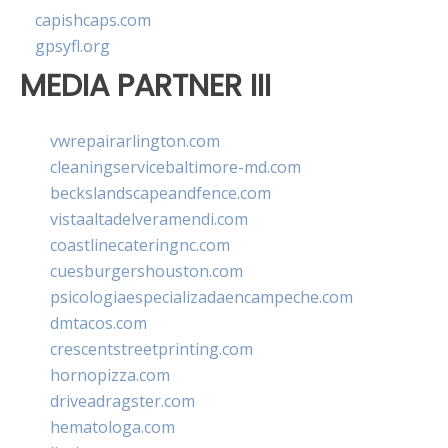
capishcaps.com
gpsyfl.org
MEDIA PARTNER III
vwrepairarlington.com
cleaningservicebaltimore-md.com
beckslandscapeandfence.com
vistaaltadelveramendi.com
coastlinecateringnc.com
cuesburgershouston.com
psicologiaespecializadaencampeche.com
dmtacos.com
crescentstreetprinting.com
hornopizza.com
driveadragster.com
hematologa.com