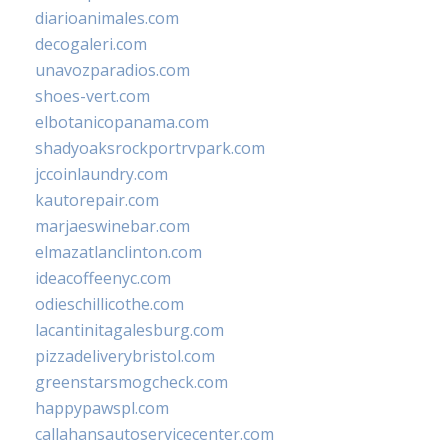
diarioanimales.com
decogaleri.com
unavozparadios.com
shoes-vert.com
elbotanicopanama.com
shadyoaksrockportrvpark.com
jccoinlaundry.com
kautorepair.com
marjaeswinebar.com
elmazatlanclinton.com
ideacoffeenyc.com
odieschillicothe.com
lacantinitagalesburg.com
pizzadeliverybristol.com
greenstarsmogcheck.com
happypawspl.com
callahansautoservicecenter.com