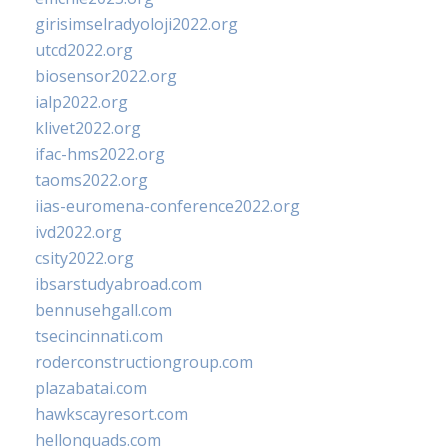
girisimselradyoloji2022.org
utcd2022.org
biosensor2022.org
ialp2022.org
klivet2022.org
ifac-hms2022.org
taoms2022.org
iias-euromena-conference2022.org
ivd2022.org
csity2022.org
ibsarstudyabroad.com
bennusehgall.com
tsecincinnati.com
roderconstructiongroup.com
plazabatai.com
hawkscayresort.com
hellonquads.com