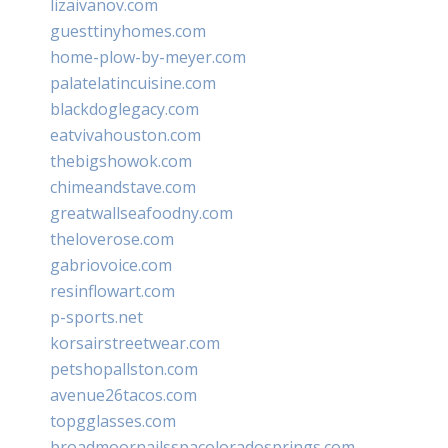
lizaivanov.com
guesttinyhomes.com
home-plow-by-meyer.com
palatelatincuisine.com
blackdoglegacy.com
eatvivahouston.com
thebigshowok.com
chimeandstave.com
greatwallseafoodny.com
theloverose.com
gabriovoice.com
resinflowart.com
p-sports.net
korsairstreetwear.com
petshopallston.com
avenue26tacos.com
topgglasses.com
broadmoornailsspacoloradosprings.com