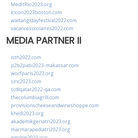
MedItRio2023.org
lcicon2023boston.com
waitangidayfestival2022.com
vacancesscolaires2022.com
MEDIA PARTNER II
isth2022.com
p2b2pabi2023-makassar.com
wocfparis2023.org
sinc2023.com
scdlqatar2022-qa.com
thecolumbiagrill.com
provisionscheeseandwineshoppe.com
khedi2023.org
akademikgeriatri2023.org
marmarapediatri2023.org
emchie2023.org