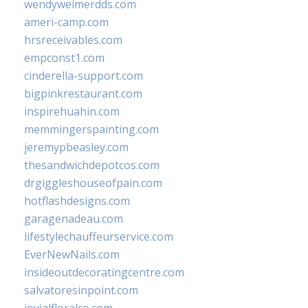
wendyweimerdds.com
ameri-camp.com
hrsreceivables.com
empconst1.com
cinderella-support.com
bigpinkrestaurant.com
inspirehuahin.com
memmingerspainting.com
jeremypbeasley.com
thesandwichdepotcos.com
drgiggleshouseofpain.com
hotflashdesigns.com
garagenadeau.com
lifestylechauffeurservice.com
EverNewNails.com
insideoutdecoratingcentre.com
salvatoresinpoint.com