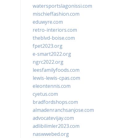
watersportslagonissi.com
mischieffashion.com
eduwyre.com
retro-interiors.com
theblvd-boise.com
fpet2023.org
e-smart2022.org
ngrc2022.org
leesfamilyfoods.com
lewis-lewis-cpas.com
eleontennis.com
cyetus.com
bradfordshops.com
almadenranchsanjose.com
advocatevijay.com
adlibilimler2023.com
naswwebed.org