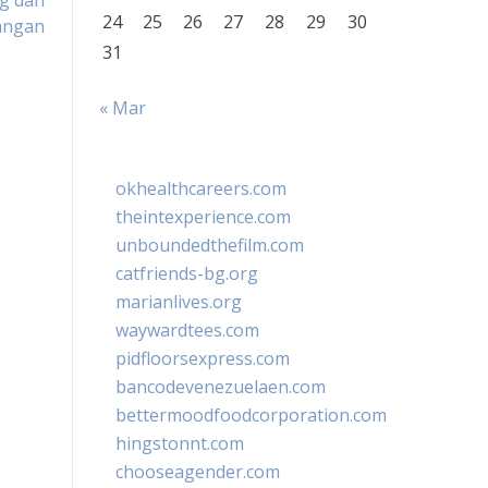
ng dan
24
25
26
27
28
29
30
angan
31
« Mar
okhealthcareers.com
theintexperience.com
unboundedthefilm.com
catfriends-bg.org
marianlives.org
waywardtees.com
pidfloorsexpress.com
bancodevenezuelaen.com
bettermoodfoodcorporation.com
hingstonnt.com
chooseagender.com