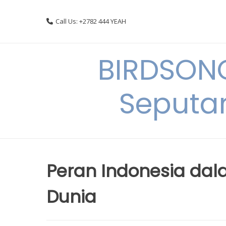
Skip
to
Call Us: +2782 444 YEAH
content
BIRDSON
Seputa
Peran Indonesia da
Dunia