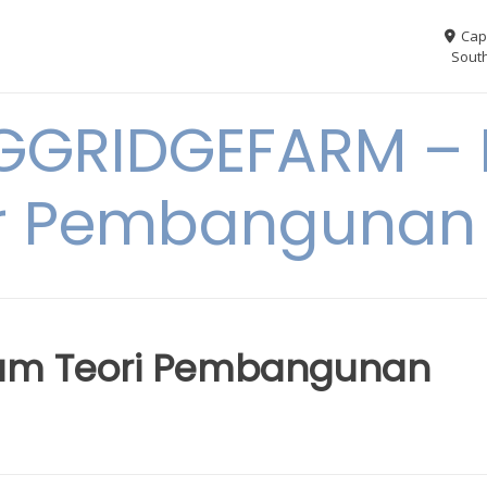
Cap
South
GGRIDGEFARM – I
r Pembangunan
lam Teori Pembangunan