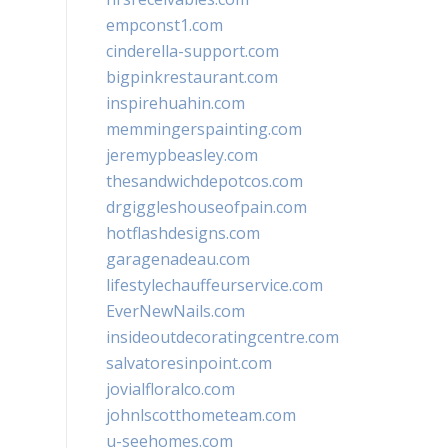
empconst1.com
cinderella-support.com
bigpinkrestaurant.com
inspirehuahin.com
memmingerspainting.com
jeremypbeasley.com
thesandwichdepotcos.com
drgiggleshouseofpain.com
hotflashdesigns.com
garagenadeau.com
lifestylechauffeurservice.com
EverNewNails.com
insideoutdecoratingcentre.com
salvatoresinpoint.com
jovialfloralco.com
johnlscotthometeam.com
u-seehomes.com