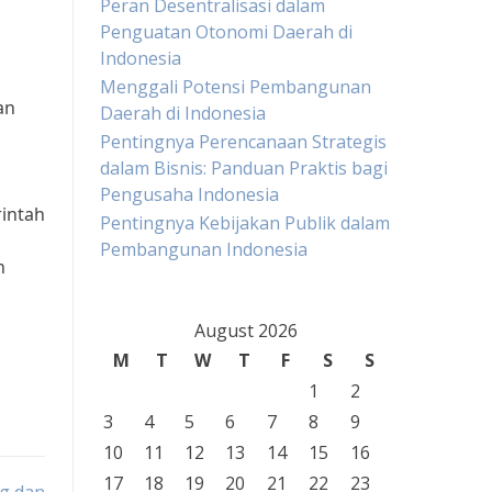
Peran Desentralisasi dalam
Penguatan Otonomi Daerah di
Indonesia
Menggali Potensi Pembangunan
an
Daerah di Indonesia
Pentingnya Perencanaan Strategis
dalam Bisnis: Panduan Praktis bagi
Pengusaha Indonesia
rintah
Pentingnya Kebijakan Publik dalam
Pembangunan Indonesia
h
August 2026
M
T
W
T
F
S
S
1
2
3
4
5
6
7
8
9
10
11
12
13
14
15
16
17
18
19
20
21
22
23