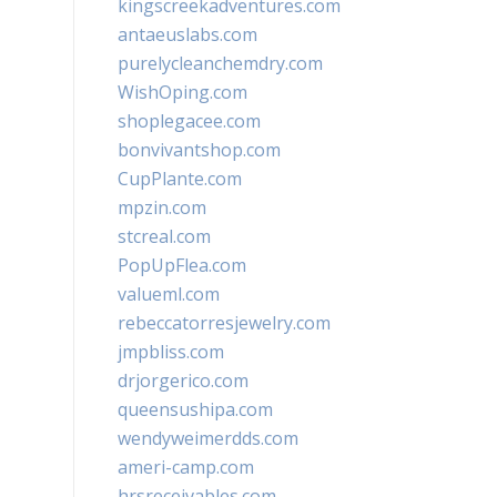
kingscreekadventures.com
antaeuslabs.com
purelycleanchemdry.com
WishOping.com
shoplegacee.com
bonvivantshop.com
CupPlante.com
mpzin.com
stcreal.com
PopUpFlea.com
valueml.com
rebeccatorresjewelry.com
jmpbliss.com
drjorgerico.com
queensushipa.com
wendyweimerdds.com
ameri-camp.com
hrsreceivables.com