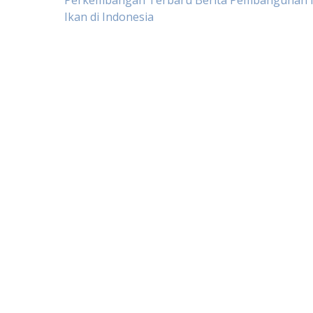
Post
Perkembangan Terbaru Berita Pembangunan I
Ikan di Indonesia
navigation