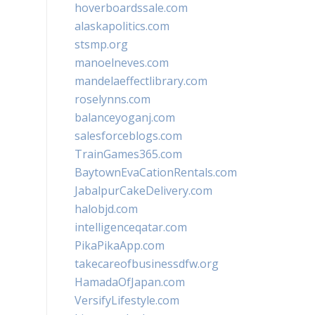
hoverboardssale.com
alaskapolitics.com
stsmp.org
manoelneves.com
mandelaeffectlibrary.com
roselynns.com
balanceyoganj.com
salesforceblogs.com
TrainGames365.com
BaytownEvaCationRentals.com
JabalpurCakeDelivery.com
halobjd.com
intelligenceqatar.com
PikaPikaApp.com
takecareofbusinessdfw.org
HamadaOfJapan.com
VersifyLifestyle.com