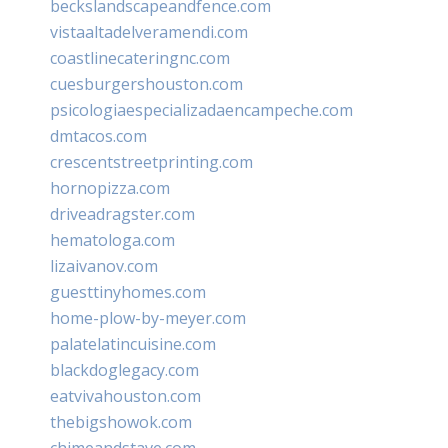
beckslandscapeandfence.com
vistaaltadelveramendi.com
coastlinecateringnc.com
cuesburgershouston.com
psicologiaespecializadaencampeche.com
dmtacos.com
crescentstreetprinting.com
hornopizza.com
driveadragster.com
hematologa.com
lizaivanov.com
guesttinyhomes.com
home-plow-by-meyer.com
palatelatincuisine.com
blackdoglegacy.com
eatvivahouston.com
thebigshowok.com
chimeandstave.com