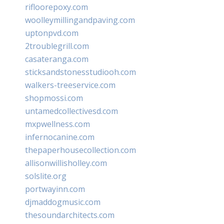
rifloorepoxy.com
woolleymillingandpaving.com
uptonpvd.com
2troublegrill.com
casateranga.com
sticksandstonesstudiooh.com
walkers-treeservice.com
shopmossi.com
untamedcollectivesd.com
mxpwellness.com
infernocanine.com
thepaperhousecollection.com
allisonwillisholley.com
solslite.org
portwayinn.com
djmaddogmusic.com
thesoundarchitects.com