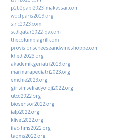
p2b2pabi2023-makassar.com
wocfparis2023.org
sinc2023.com
scdlqatar2022-qa.com
thecolumbiagrill.com
provisionscheeseandwineshoppe.com
khedi2023.org
akademikgeriatri2023.org
marmarapediatri2023.org
emchie2023.org
girisimselradyoloji2022.org
utcd2022.org
biosensor2022.org
ialp2022.org
klivet2022.org
ifac-hms2022.org
taoms2022.org