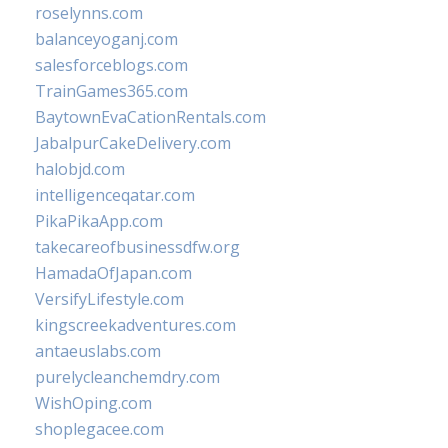
roselynns.com
balanceyoganj.com
salesforceblogs.com
TrainGames365.com
BaytownEvaCationRentals.com
JabalpurCakeDelivery.com
halobjd.com
intelligenceqatar.com
PikaPikaApp.com
takecareofbusinessdfw.org
HamadaOfJapan.com
VersifyLifestyle.com
kingscreekadventures.com
antaeuslabs.com
purelycleanchemdry.com
WishOping.com
shoplegacee.com