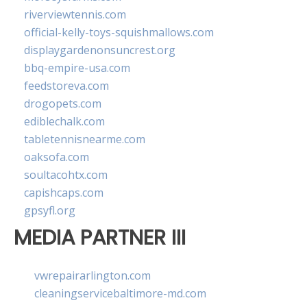
riverviewtennis.com
official-kelly-toys-squishmallows.com
displaygardenonsuncrest.org
bbq-empire-usa.com
feedstoreva.com
drogopets.com
ediblechalk.com
tabletennisnearme.com
oaksofa.com
soultacohtx.com
capishcaps.com
gpsyfl.org
MEDIA PARTNER III
vwrepairarlington.com
cleaningservicebaltimore-md.com