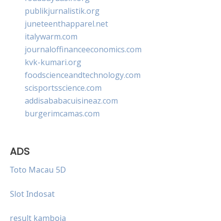
publikjurnalistik.org
juneteenthapparel.net
italywarm.com
journaloffinanceeconomics.com
kvk-kumari.org
foodscienceandtechnology.com
scisportsscience.com
addisababacuisineaz.com
burgerimcamas.com
ADS
Toto Macau 5D
Slot Indosat
result kamboja