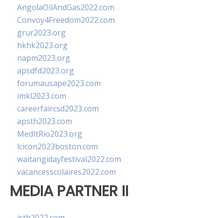
AngolaOilAndGas2022.com
Convoy4Freedom2022.com
grur2023.org
hkhk2023.org
napm2023.org
apsdfd2023.org
forumausape2023.com
imkl2023.com
careerfaircsd2023.com
apsth2023.com
MedItRio2023.org
lcicon2023boston.com
waitangidayfestival2022.com
vacancesscolaires2022.com
MEDIA PARTNER II
isth2022.com