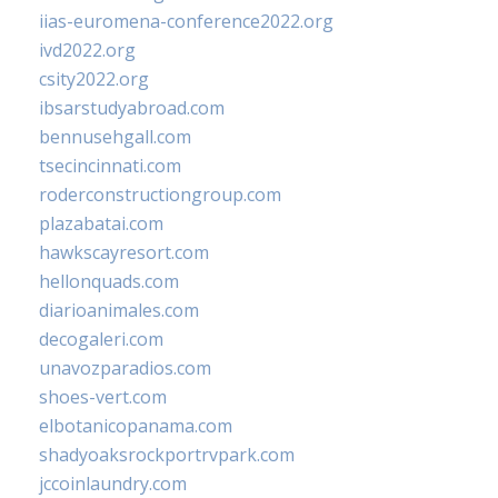
iias-euromena-conference2022.org
ivd2022.org
csity2022.org
ibsarstudyabroad.com
bennusehgall.com
tsecincinnati.com
roderconstructiongroup.com
plazabatai.com
hawkscayresort.com
hellonquads.com
diarioanimales.com
decogaleri.com
unavozparadios.com
shoes-vert.com
elbotanicopanama.com
shadyoaksrockportrvpark.com
jccoinlaundry.com