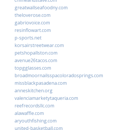
greatwallseafoodny.com
theloverose.com
gabriovoice.com
resinflowart.com
p-sports.net
korsairstreetwear.com
petshopallston.com
avenue26tacos.com
topgglasses.com
broadmoornailsspacoloradosprings.com
missblackpasadena.com
anneskitchen.org
valenciamarketytaqueria.com
reefrecordsllc.com
alawaffle.com
aryouthfishing.com
united-basketball.com