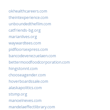
okhealthcareers.com
theintexperience.com
unboundedthefilm.com
catfriends-bg.org
marianlives.org
waywardtees.com
pidfloorsexpress.com
bancodevenezuelaen.com
bettermoodfoodcorporation.com
hingstonnt.com
chooseagender.com
hoverboardssale.com
alaskapolitics.com
stsmp.org
manoelneves.com
mandelaeffectlibrary.com