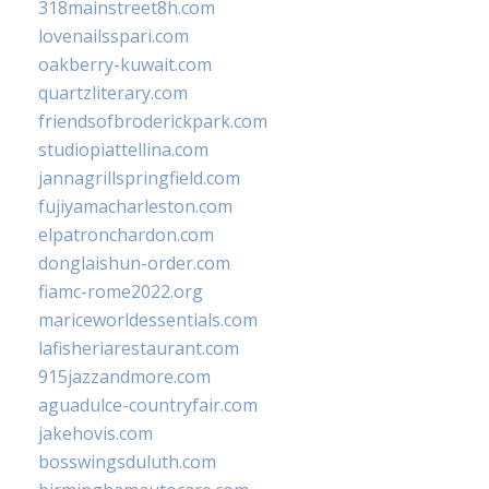
318mainstreet8h.com
lovenailsspari.com
oakberry-kuwait.com
quartzliterary.com
friendsofbroderickpark.com
studiopiattellina.com
jannagrillspringfield.com
fujiyamacharleston.com
elpatronchardon.com
donglaishun-order.com
fiamc-rome2022.org
mariceworldessentials.com
lafisheriarestaurant.com
915jazzandmore.com
aguadulce-countryfair.com
jakehovis.com
bosswingsduluth.com