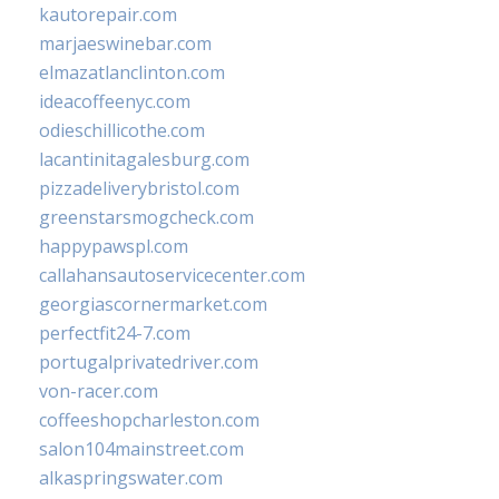
kautorepair.com
marjaeswinebar.com
elmazatlanclinton.com
ideacoffeenyc.com
odieschillicothe.com
lacantinitagalesburg.com
pizzadeliverybristol.com
greenstarsmogcheck.com
happypawspl.com
callahansautoservicecenter.com
georgiascornermarket.com
perfectfit24-7.com
portugalprivatedriver.com
von-racer.com
coffeeshopcharleston.com
salon104mainstreet.com
alkaspringswater.com