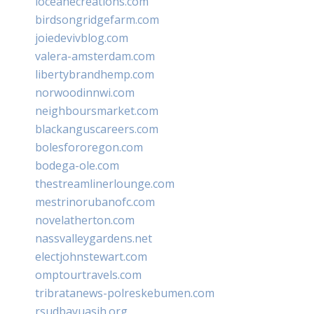
loceanecreations.com
birdsongridgefarm.com
joiedevivblog.com
valera-amsterdam.com
libertybrandhemp.com
norwoodinnwi.com
neighboursmarket.com
blackanguscareers.com
bolesfororegon.com
bodega-ole.com
thestreamlinerlounge.com
mestrinorubanofc.com
novelatherton.com
nassvalleygardens.net
electjohnstewart.com
omptourtravels.com
tribratanews-polreskebumen.com
rsudbayuasih.org