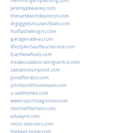
memmingerspainting.com
jeremypbeasley.com
thesandwichdepotcos.com
drgiggleshouseofpain.com
hotflashdesigns.com
garagenadeau.com
lifestylechauffeurservice.com
EverNewNails.com
insideoutdecoratingcentre.com
salvatoresinpoint.com
jovialfloralco.com
johnlscotthometeam.com
u-seehomes.com
watersportslagonissi.com
mischieffashion.com
eduwyre.com
retro-interiors.com
theblvd-boise.com