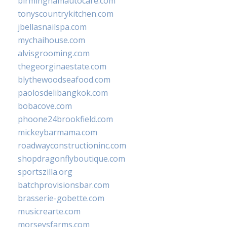
birminghamautocare.com
tonyscountrykitchen.com
jbellasnailspa.com
mychaihouse.com
alvisgrooming.com
thegeorginaestate.com
blythewoodseafood.com
paolosdelibangkok.com
bobacove.com
phoone24brookfield.com
mickeybarmama.com
roadwayconstructioninc.com
shopdragonflyboutique.com
sportszilla.org
batchprovisionsbar.com
brasserie-gobette.com
musicrearte.com
morseysfarms.com