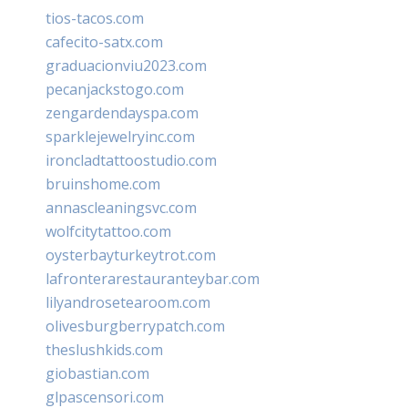
tios-tacos.com
cafecito-satx.com
graduacionviu2023.com
pecanjackstogo.com
zengardendayspa.com
sparklejewelryinc.com
ironcladtattoostudio.com
bruinshome.com
annascleaningsvc.com
wolfcitytattoo.com
oysterbayturkeytrot.com
lafronterarestauranteybar.com
lilyandrosetearoom.com
olivesburgberrypatch.com
theslushkids.com
giobastian.com
glpascensori.com