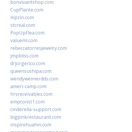
bonvivantshop.com
CupPlante.com
mpzin.com
stcreal.com
PopUpFlea.com
valueml.com
rebeccatorresjewelry.com
jmpbliss.com
drjorgerico.com
queensushipa.com
wendyweimerdds.com
ameri-camp.com
hrsreceivables.com
empconst1.com
cinderella-support.com
bigpinkrestaurant.com
inspirehuahin.com