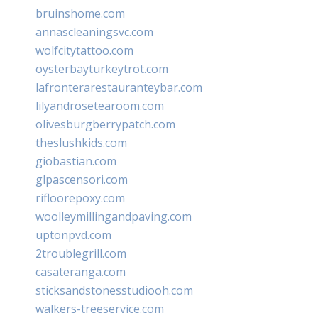
bruinshome.com
annascleaningsvc.com
wolfcitytattoo.com
oysterbayturkeytrot.com
lafronterarestauranteybar.com
lilyandrosetearoom.com
olivesburgberrypatch.com
theslushkids.com
giobastian.com
glpascensori.com
rifloorepoxy.com
woolleymillingandpaving.com
uptonpvd.com
2troublegrill.com
casateranga.com
sticksandstonesstudiooh.com
walkers-treeservice.com