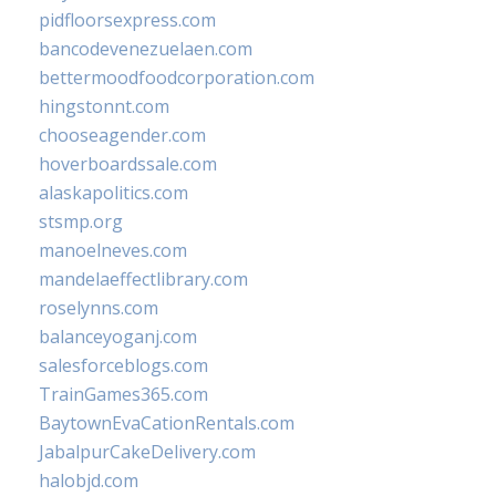
pidfloorsexpress.com
bancodevenezuelaen.com
bettermoodfoodcorporation.com
hingstonnt.com
chooseagender.com
hoverboardssale.com
alaskapolitics.com
stsmp.org
manoelneves.com
mandelaeffectlibrary.com
roselynns.com
balanceyoganj.com
salesforceblogs.com
TrainGames365.com
BaytownEvaCationRentals.com
JabalpurCakeDelivery.com
halobjd.com