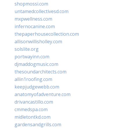
shopmossi.com
untamedcollectivesd.com
mxpwellness.com
infernocanine.com
thepaperhousecollection.com
allisonwillisholley.com
solslite.org
portwayinn.com
djmaddogmusic.com
thesoundarchitects.com
allin1roofing.com
keepjudgewebb.com
anatomyofadventure.com
drivancastillo.com
cmmedspa.com
midletontkd.com
gardensandgrills.com