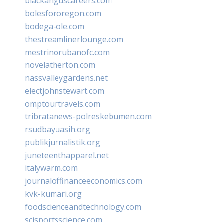
blackanguscareers.com
bolesfororegon.com
bodega-ole.com
thestreamlinerlounge.com
mestrinorubanofc.com
novelatherton.com
nassvalleygardens.net
electjohnstewart.com
omptourtravels.com
tribratanews-polreskebumen.com
rsudbayuasih.org
publikjurnalistik.org
juneteenthapparel.net
italywarm.com
journaloffinanceeconomics.com
kvk-kumari.org
foodscienceandtechnology.com
scisportsscience.com