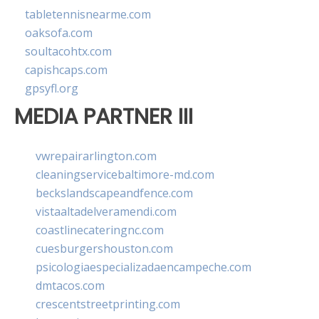
tabletennisnearme.com
oaksofa.com
soultacohtx.com
capishcaps.com
gpsyfl.org
MEDIA PARTNER III
vwrepairarlington.com
cleaningservicebaltimore-md.com
beckslandscapeandfence.com
vistaaltadelveramendi.com
coastlinecateringnc.com
cuesburgershouston.com
psicologiaespecializadaencampeche.com
dmtacos.com
crescentstreetprinting.com