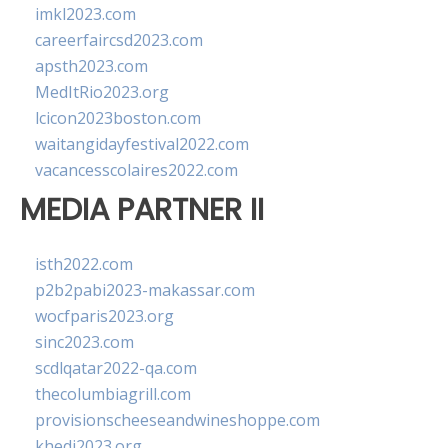
imkl2023.com
careerfaircsd2023.com
apsth2023.com
MedItRio2023.org
lcicon2023boston.com
waitangidayfestival2022.com
vacancesscolaires2022.com
MEDIA PARTNER II
isth2022.com
p2b2pabi2023-makassar.com
wocfparis2023.org
sinc2023.com
scdlqatar2022-qa.com
thecolumbiagrill.com
provisionscheeseandwineshoppe.com
khedi2023.org