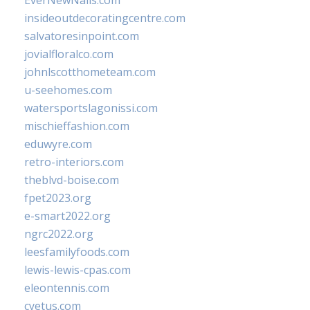
EverNewNails.com
insideoutdecoratingcentre.com
salvatoresinpoint.com
jovialfloralco.com
johnlscotthometeam.com
u-seehomes.com
watersportslagonissi.com
mischieffashion.com
eduwyre.com
retro-interiors.com
theblvd-boise.com
fpet2023.org
e-smart2022.org
ngrc2022.org
leesfamilyfoods.com
lewis-lewis-cpas.com
eleontennis.com
cyetus.com