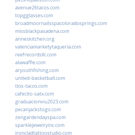
avenue26tacos.com
topgglasses.com
broadmoornailsspacoloradosprings.com
missblackpasadena.com
anneskitchen.org
valenciamarketytaqueria.com
reefrecordsllc.com
alawaffle.com
aryouthfishing.com
united-basketball.com
tios-tacos.com
cafecito-satx.com
graduacionviu2023.com
pecanjackstogo.com
zengardendayspa.com
sparklejewelryinc.com
ironcladtattoostudio.com