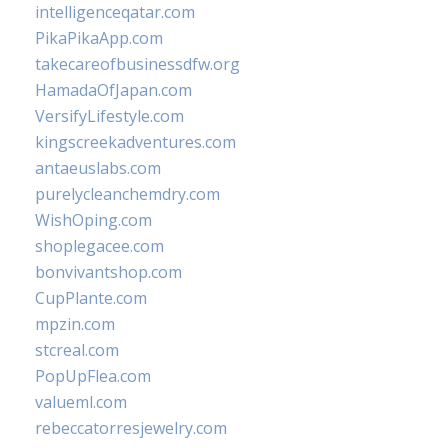
intelligenceqatar.com
PikaPikaApp.com
takecareofbusinessdfw.org
HamadaOfJapan.com
VersifyLifestyle.com
kingscreekadventures.com
antaeuslabs.com
purelycleanchemdry.com
WishOping.com
shoplegacee.com
bonvivantshop.com
CupPlante.com
mpzin.com
stcreal.com
PopUpFlea.com
valueml.com
rebeccatorresjewelry.com