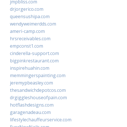
jmpbliss.com
drjorgerico.com
queensushipa.com
wendyweimerdds.com
ameri-camp.com
hrsreceivables.com
empconst1.com
cinderella-support.com
bigpinkrestaurant.com
inspirehuahin.com
memmingerspainting.com
jeremypbeasley.com
thesandwichdepotcos.com
drgiggleshouseofpain.com
hotflashdesigns.com
garagenadeau.com
lifestylechauffeurservice.com