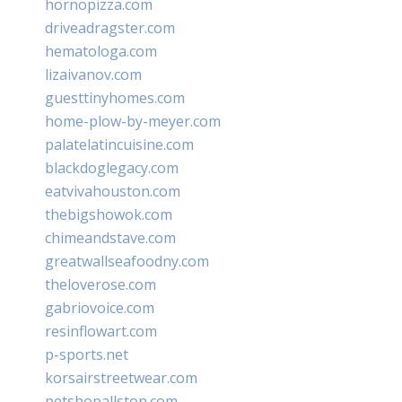
hornopizza.com
driveadragster.com
hematologa.com
lizaivanov.com
guesttinyhomes.com
home-plow-by-meyer.com
palatelatincuisine.com
blackdoglegacy.com
eatvivahouston.com
thebigshowok.com
chimeandstave.com
greatwallseafoodny.com
theloverose.com
gabriovoice.com
resinflowart.com
p-sports.net
korsairstreetwear.com
petshopallston.com