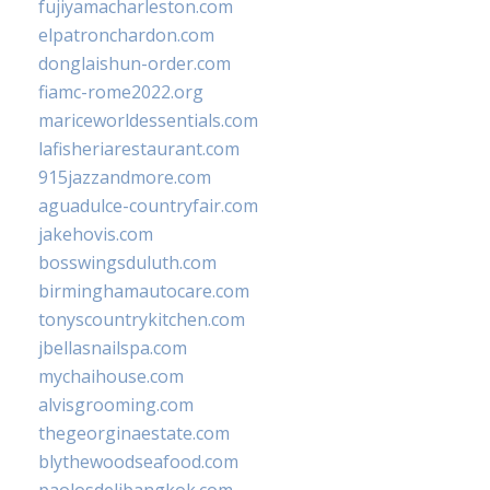
fujiyamacharleston.com
elpatronchardon.com
donglaishun-order.com
fiamc-rome2022.org
mariceworldessentials.com
lafisheriarestaurant.com
915jazzandmore.com
aguadulce-countryfair.com
jakehovis.com
bosswingsduluth.com
birminghamautocare.com
tonyscountrykitchen.com
jbellasnailspa.com
mychaihouse.com
alvisgrooming.com
thegeorginaestate.com
blythewoodseafood.com