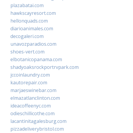
plazabatai.com
hawkscayresort.com
hellonquads.com
diarioanimales.com
decogaleri.com
unavozparadios.com
shoes-vert.com
elbotanicopanama.com
shadyoaksrockportrvpark.com
jccoinlaundry.com
kautorepair.com
marjaeswinebar.com
elmazatlanclinton.com
ideacoffeenyc.com
odieschillicothe.com
lacantinitagalesburg.com
pizzadeliverybristol.com