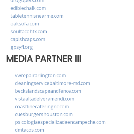
drogopets.com
ediblechalk.com
tabletennisnearme.com
oaksofa.com
soultacohtx.com
capishcaps.com
gpsyfl.org
MEDIA PARTNER III
vwrepairarlington.com
cleaningservicebaltimore-md.com
beckslandscapeandfence.com
vistaaltadelveramendi.com
coastlinecateringnc.com
cuesburgershouston.com
psicologiaespecializadaencampeche.com
dmtacos.com