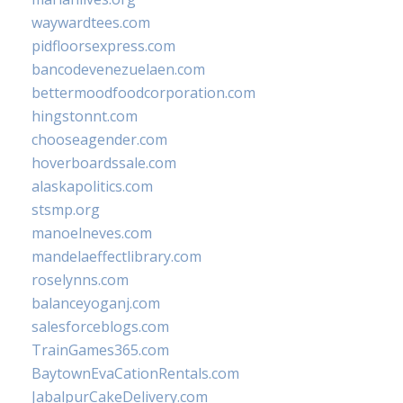
waywardtees.com
pidfloorsexpress.com
bancodevenezuelaen.com
bettermoodfoodcorporation.com
hingstonnt.com
chooseagender.com
hoverboardssale.com
alaskapolitics.com
stsmp.org
manoelneves.com
mandelaeffectlibrary.com
roselynns.com
balanceyoganj.com
salesforceblogs.com
TrainGames365.com
BaytownEvaCationRentals.com
JabalpurCakeDelivery.com