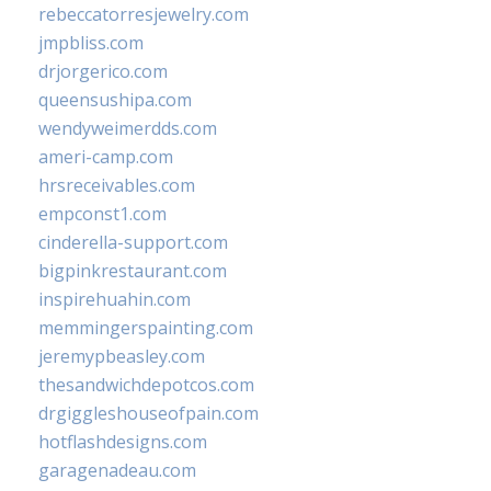
rebeccatorresjewelry.com
jmpbliss.com
drjorgerico.com
queensushipa.com
wendyweimerdds.com
ameri-camp.com
hrsreceivables.com
empconst1.com
cinderella-support.com
bigpinkrestaurant.com
inspirehuahin.com
memmingerspainting.com
jeremypbeasley.com
thesandwichdepotcos.com
drgiggleshouseofpain.com
hotflashdesigns.com
garagenadeau.com