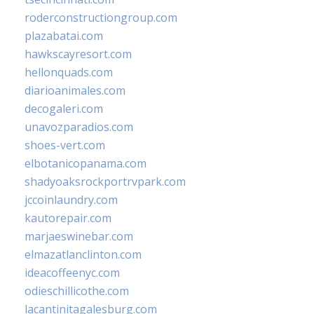
roderconstructiongroup.com
plazabatai.com
hawkscayresort.com
hellonquads.com
diarioanimales.com
decogaleri.com
unavozparadios.com
shoes-vert.com
elbotanicopanama.com
shadyoaksrockportrvpark.com
jccoinlaundry.com
kautorepair.com
marjaeswinebar.com
elmazatlanclinton.com
ideacoffeenyc.com
odieschillicothe.com
lacantinitagalesburg.com