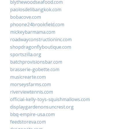
blythewoodseafood.com
paolosdelibangkok.com
bobacove.com
phoone24brookfield.com
mickeybarmama.com
roadwayconstructioninc.com
shopdragonflyboutique.com
sportszilla.org
batchprovisionsbar.com
brasserie-gobette.com
musicrearte.com
morseysfarms.com
riverviewtennis.com
official-kelly-toys-squishmallows.com
displaygardenonsuncrest.org
bbq-empire-usa.com
feedstoreva.com