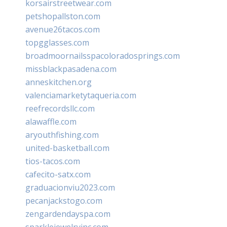
korsairstreetwear.com
petshopallston.com
avenue26tacos.com
topgglasses.com
broadmoornailsspacoloradosprings.com
missblackpasadena.com
anneskitchen.org
valenciamarketytaqueria.com
reefrecordsllc.com
alawaffle.com
aryouthfishing.com
united-basketball.com
tios-tacos.com
cafecito-satx.com
graduacionviu2023.com
pecanjackstogo.com
zengardendayspa.com
sparklejewelryinc.com