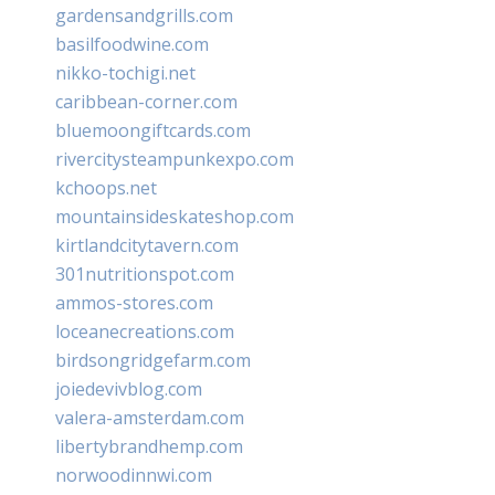
gardensandgrills.com
basilfoodwine.com
nikko-tochigi.net
caribbean-corner.com
bluemoongiftcards.com
rivercitysteampunkexpo.com
kchoops.net
mountainsideskateshop.com
kirtlandcitytavern.com
301nutritionspot.com
ammos-stores.com
loceanecreations.com
birdsongridgefarm.com
joiedevivblog.com
valera-amsterdam.com
libertybrandhemp.com
norwoodinnwi.com