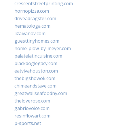
crescentstreetprinting.com
hornopizza.com
driveadragster.com
hematologa.com
lizaivanov.com
guesttinyhomes.com
home-plow-by-meyer.com
palatelatincuisine.com
blackdoglegacy.com
eatvivahouston.com
thebigshowok.com
chimeandstave.com
greatwallseafoodny.com
theloverose.com
gabriovoice.com
resinflowart.com
p-sports.net