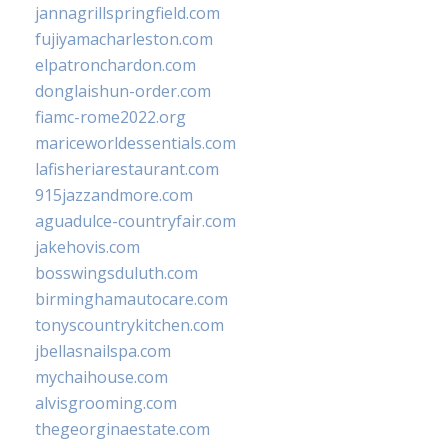
jannagrillspringfield.com
fujiyamacharleston.com
elpatronchardon.com
donglaishun-order.com
fiamc-rome2022.org
mariceworldessentials.com
lafisheriarestaurant.com
915jazzandmore.com
aguadulce-countryfair.com
jakehovis.com
bosswingsduluth.com
birminghamautocare.com
tonyscountrykitchen.com
jbellasnailspa.com
mychaihouse.com
alvisgrooming.com
thegeorginaestate.com