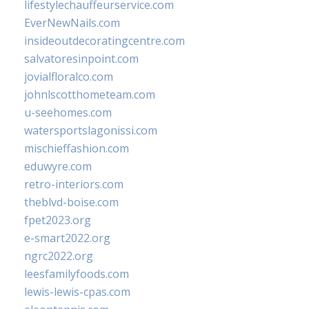
lifestylechauffeurservice.com
EverNewNails.com
insideoutdecoratingcentre.com
salvatoresinpoint.com
jovialfloralco.com
johnlscotthometeam.com
u-seehomes.com
watersportslagonissi.com
mischieffashion.com
eduwyre.com
retro-interiors.com
theblvd-boise.com
fpet2023.org
e-smart2022.org
ngrc2022.org
leesfamilyfoods.com
lewis-lewis-cpas.com