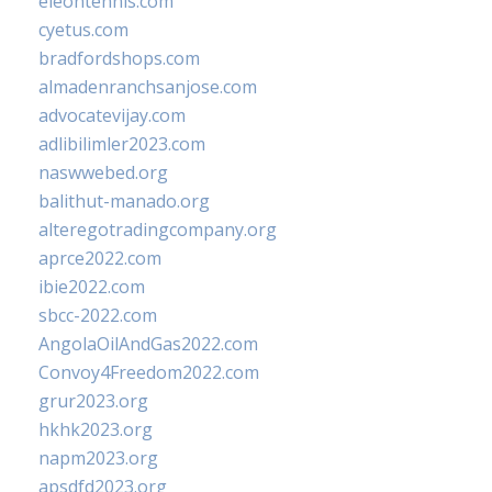
eleontennis.com
cyetus.com
bradfordshops.com
almadenranchsanjose.com
advocatevijay.com
adlibilimler2023.com
naswwebed.org
balithut-manado.org
alteregotradingcompany.org
aprce2022.com
ibie2022.com
sbcc-2022.com
AngolaOilAndGas2022.com
Convoy4Freedom2022.com
grur2023.org
hkhk2023.org
napm2023.org
apsdfd2023.org