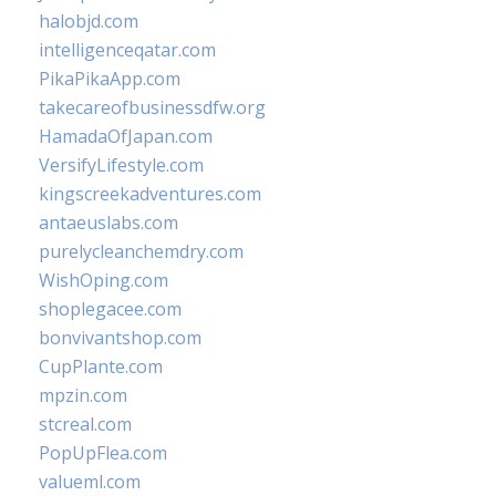
halobjd.com
intelligenceqatar.com
PikaPikaApp.com
takecareofbusinessdfw.org
HamadaOfJapan.com
VersifyLifestyle.com
kingscreekadventures.com
antaeuslabs.com
purelycleanchemdry.com
WishOping.com
shoplegacee.com
bonvivantshop.com
CupPlante.com
mpzin.com
stcreal.com
PopUpFlea.com
valueml.com