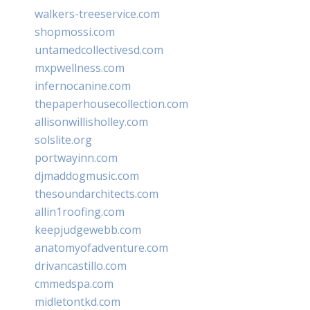
walkers-treeservice.com
shopmossi.com
untamedcollectivesd.com
mxpwellness.com
infernocanine.com
thepaperhousecollection.com
allisonwillisholley.com
solslite.org
portwayinn.com
djmaddogmusic.com
thesoundarchitects.com
allin1roofing.com
keepjudgewebb.com
anatomyofadventure.com
drivancastillo.com
cmmedspa.com
midletontkd.com