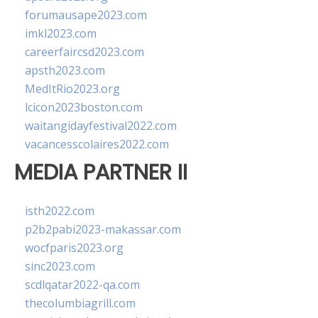
forumausape2023.com
imkl2023.com
careerfaircsd2023.com
apsth2023.com
MedItRio2023.org
lcicon2023boston.com
waitangidayfestival2022.com
vacancesscolaires2022.com
MEDIA PARTNER II
isth2022.com
p2b2pabi2023-makassar.com
wocfparis2023.org
sinc2023.com
scdlqatar2022-qa.com
thecolumbiagrill.com