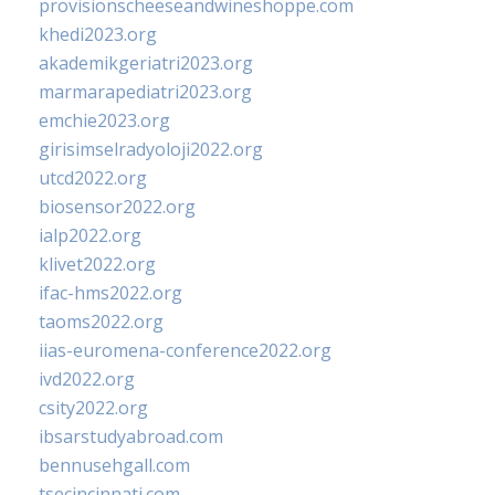
provisionscheeseandwineshoppe.com
khedi2023.org
akademikgeriatri2023.org
marmarapediatri2023.org
emchie2023.org
girisimselradyoloji2022.org
utcd2022.org
biosensor2022.org
ialp2022.org
klivet2022.org
ifac-hms2022.org
taoms2022.org
iias-euromena-conference2022.org
ivd2022.org
csity2022.org
ibsarstudyabroad.com
bennusehgall.com
tsecincinnati.com