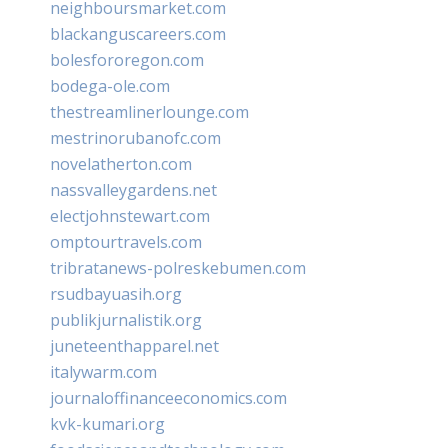
neighboursmarket.com
blackanguscareers.com
bolesfororegon.com
bodega-ole.com
thestreamlinerlounge.com
mestrinorubanofc.com
novelatherton.com
nassvalleygardens.net
electjohnstewart.com
omptourtravels.com
tribratanews-polreskebumen.com
rsudbayuasih.org
publikjurnalistik.org
juneteenthapparel.net
italywarm.com
journaloffinanceeconomics.com
kvk-kumari.org