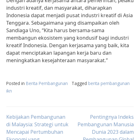
Dengan adanya kerjasama antara pemerintah, pelaku
industri kreatif, dan masyarakat, diharapkan
Indonesia dapat menjadi pusat industri kreatif di Asia
Tenggara. Sebagaimana yang disampaikan oleh
Sandiaga Uno, “Kita harus bersama-sama
membangun ekosistem yang kondusif bagi industri
kreatif Indonesia. Dengan kerjasama yang baik, kita
dapat menciptakan lapangan kerja baru dan
meningkatkan kesejahteraan masyarakat.”
Posted in
Berita Pembangunan
Tagged
berita pembangunan
ikn
Post
Kebijakan Pembangunan
Pentingnya Indeks
di Malaysia: Strategi untuk
Pembangunan Manusia
Mencapai Pertumbuhan
Dunia 2023 dalam
navigation
Ekonomi yang
Pembangunan Global