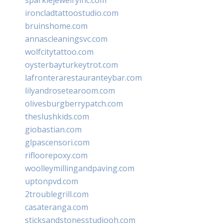
ironcladtattoostudio.com
bruinshome.com
annascleaningsvc.com
wolfcitytattoo.com
oysterbayturkeytrot.com
lafronterarestauranteybar.com
lilyandrosetearoom.com
olivesburgberrypatch.com
theslushkids.com
giobastian.com
glpascensori.com
rifloorepoxy.com
woolleymillingandpaving.com
uptonpvd.com
2troublegrill.com
casateranga.com
sticksandstonesstudiooh.com