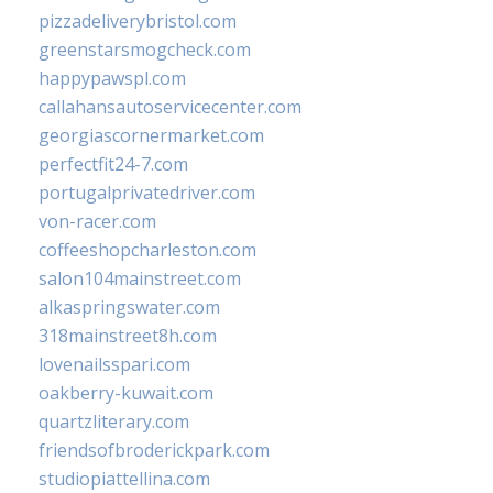
pizzadeliverybristol.com
greenstarsmogcheck.com
happypawspl.com
callahansautoservicecenter.com
georgiascornermarket.com
perfectfit24-7.com
portugalprivatedriver.com
von-racer.com
coffeeshopcharleston.com
salon104mainstreet.com
alkaspringswater.com
318mainstreet8h.com
lovenailsspari.com
oakberry-kuwait.com
quartzliterary.com
friendsofbroderickpark.com
studiopiattellina.com