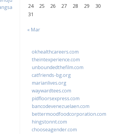
enuju
24
25
26
27
28
29
30
angsa
31
« Mar
okhealthcareers.com
theintexperience.com
unboundedthefilm.com
catfriends-bg.org
marianlives.org
waywardtees.com
pidfloorsexpress.com
bancodevenezuelaen.com
bettermoodfoodcorporation.com
hingstonnt.com
chooseagender.com