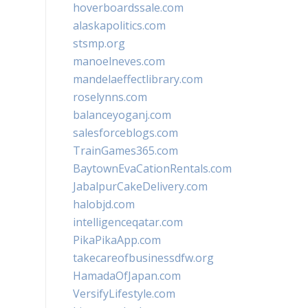
hoverboardssale.com
alaskapolitics.com
stsmp.org
manoelneves.com
mandelaeffectlibrary.com
roselynns.com
balanceyoganj.com
salesforceblogs.com
TrainGames365.com
BaytownEvaCationRentals.com
JabalpurCakeDelivery.com
halobjd.com
intelligenceqatar.com
PikaPikaApp.com
takecareofbusinessdfw.org
HamadaOfJapan.com
VersifyLifestyle.com