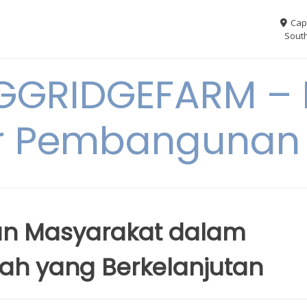
Cap
South
GGRIDGEFARM – I
r Pembangunan
an Masyarakat dalam
h yang Berkelanjutan