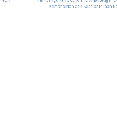
Teori
Pembangunan Ekonomi Dunia Ketiga: M
Kemandirian dan Kesejahteraan B