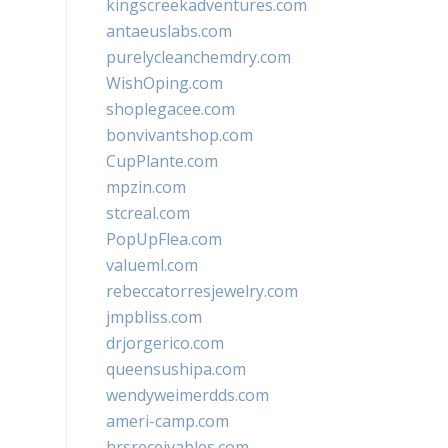
kingscreekadventures.com
antaeuslabs.com
purelycleanchemdry.com
WishOping.com
shoplegacee.com
bonvivantshop.com
CupPlante.com
mpzin.com
stcreal.com
PopUpFlea.com
valueml.com
rebeccatorresjewelry.com
jmpbliss.com
drjorgerico.com
queensushipa.com
wendyweimerdds.com
ameri-camp.com
hrsreceivables.com