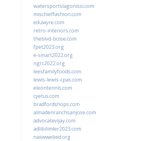
watersportslagonissi.com
mischieffashion.com
eduwyre.com
retro-interiors.com
theblvd-boise.com
fpet2023.org
e-smart2022.org
ngrc2022.org
leesfamilyfoods.com
lewis-lewis-cpas.com
eleontennis.com
cyetus.com
bradfordshops.com
almadenranchsanjose.com
advocatevijay.com
adlibilimler2023.com
naswwebed.org