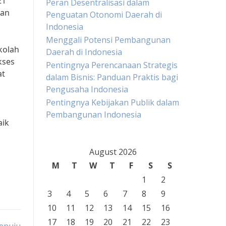
21
Peran Desentralisasi dalam
kan
Penguatan Otonomi Daerah di
Indonesia
Menggali Potensi Pembangunan
kolah
Daerah di Indonesia
kses
Pentingnya Perencanaan Strategis
at
dalam Bisnis: Panduan Praktis bagi
Pengusaha Indonesia
Pentingnya Kebijakan Publik dalam
Pembangunan Indonesia
aik
August 2026
M
T
W
T
F
S
S
1
2
3
4
5
6
7
8
9
10
11
12
13
14
15
16
17
18
19
20
21
22
23