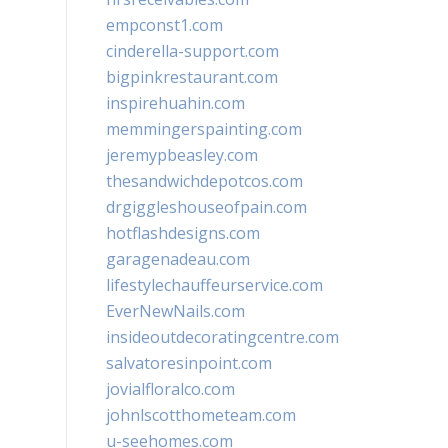
empconst1.com
cinderella-support.com
bigpinkrestaurant.com
inspirehuahin.com
memmingerspainting.com
jeremypbeasley.com
thesandwichdepotcos.com
drgiggleshouseofpain.com
hotflashdesigns.com
garagenadeau.com
lifestylechauffeurservice.com
EverNewNails.com
insideoutdecoratingcentre.com
salvatoresinpoint.com
jovialfloralco.com
johnlscotthometeam.com
u-seehomes.com