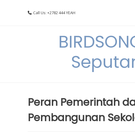
Skip
to
Call Us: +2782 444 YEAH
content
BIRDSON
Seputa
Peran Pemerintah d
Pembangunan Sekola